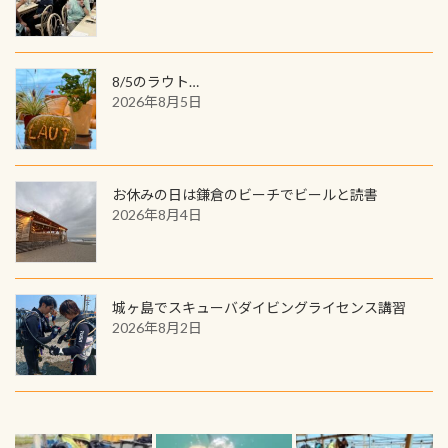
8/5のラウト…
2026年8月5日
お休みの日は鎌倉のビーチでビールと読書
2026年8月4日
城ヶ島でスキューバダイビングライセンス講習
2026年8月2日