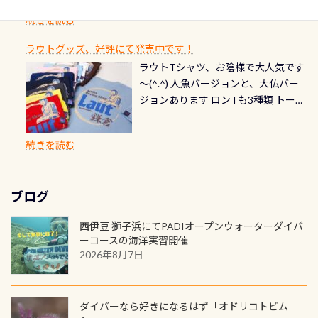
できます！ 水深9m 長さ12m 幅4m
首や首のシール部分の破れ、穴あき
ダイブや記念日のサプライズとして、
ードを申し込みの方は対象外となり
自然の中でのダイビングを実感させ
水温も23℃～25℃をキープ真冬でも
続きを読む
チェック など… 価格は と、各所こ
ご友人などへプレゼントすることも
ます。 ※ 2026年12月の認定でも、
てくれます 川でのダイビングとは
お楽しみ頂けます 反対側の窓からも
れだけかかります※給気バルブのみ
できます！ カードデザインは以下か
2027年1月以降に発行されるカードは
川なので勿論流れていますが、流れ
ラウトグッズ、好評にて発売中です！
見ることが出来るので、付き添いの方
のオーバーホールは5,500円 ただ毎回
ら選べます！ 記念の本数での作成は
通常デザインとなります ダイビン
る速さはゆっくりの場所もあれば、
ラウトTシャツ、お陰様で大人気です
とも記念撮影も出来ますよ スキンダ
修理や点検をする度に1行目の「水漏
勿論、お好きな数字や文字を入れら
グは、始めた「年」も思い出になる
速い場所もあります。海だとかなりの
～(^.^) 人魚バージョンと、大仏バー
イビングでも参加できます！ かなり
れ検査代」が5,500円掛かります そこ
れるので、お誕生日や色んな企画など
ダイビングを始めるきっかけは人そ
速さに感じられる場所もあります
ジョンあります ロンTも3種類 トート
楽しめます是非ご参加ください！ 写
で下記のキャンペーンを利用してみ
でのオリジナルの記念カードを自由
れぞれ。でも、「いつ始めたか」
が、水中のくぼみや岩陰に入ると嘘
バックも3種類ご用意(^.^) パーカーも
真撮影の練習や、4時間たっぷり利用
てはどうでしょうか？ 8/31までの間
に発行出来ますよ！ ただし、個人で
は、あとから振り返ると大切な思い
のように流れが無くなる所もあり、そ
両デザインありますよん！ 胸には新
出来るので、普通に中性浮力の練習に
に、ドライスーツの点検・オーバー
PADIの本部へ直接の申請は出来ませ
出になります。 60周年という節目の
続きを読む
う行った所を案内して基本的には水
ロゴを採用！ 全てのグッズにはこの
もなりますヨ 料金等、詳しくは 詳細
ホールを出して頂いた方は、上記の
ん お問い合わせ、お申し込みの受付
年に、PADIとともに、あなたの海の
深が浅いので危険ではありません流
ラベルが付いてます(^.^) ・Tシャツ
はこちら
水検査料5,500円がなんと無料になり
窓口は、PADIダイブセンターのみ
物語を始めてみませんか。あなたの
れの速さから、渦になっている箇所
3,980円(税別) ・パーカー 6,980円 ・
ます！ ドライスーツクリーニングだ
勿論当店でも発行出来ます（他団体
最初の1枚、あるいは次の1枚が、60
もあればダウンカレントが発生して
ブログ
トートバック M 1,980円 ・トートバ
けでも出そうと思ってる方は、セッ
の方もOK） 詳しいページ作りました
周年記念デザインになります 今始
いる箇所などもあり、なかなか海では
ック S 1,390円 ・ロンT 4,200円 (すべ
トでこの水検査も出しましょう！そ
のでご覧ください下さい ➡︎ コチラ
めると、60周年ならではの楽しみ
西伊豆 獅子浜にてPADIオープンウォーターダイバ
見られない光景です 透明度の良い川
て税別) オマケ スタッフ用にポロシャ
し
続きを読む
も： PADIデジタルくじ PADIコース
ーコースの海洋実習開催
を数百メートルドリフトする(流され
ツも作ってみました 腰の位置にある
を修了してCカードを取得すると、カ
2026年8月7日
る)のは快感です！ 特別天然記念物
人魚が可愛い 着ると働く事になりま
ードに記載されたダイバーナンバー
「オオサンショウウオ」が見れる 長
すが、欲しい方リクエストください
で参加できるデジタルくじにチャレ
良川ダイビング最大の見どころがこ
(笑) ※カラーは変えられます
ンジできます。講習を終えたあとも、
ダイバーなら好きになるはず「オドリコトビム
の特別天然記念物の「オオサンショ