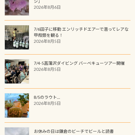
ワクワクが続く60周年限定企画で
シ」
ウウオ」です 大きなものでは体長1m
2026年8月6日
す。コースを修了されたら、ぜひ参加
を超える世界最大の両生類です個体
してみてくださいね 毎月60名様、年
数が少なくかなり貴重な生物です
間720名様にPADIグッズが当たるチ
が、ここ長良川ではかなりの確立で
ャンス 受講したPADIダイブセンター
7/6田子に移動 エンリッチドエアーで潜ってレアな
見ることが出来ます特別天然記念物
／リゾートが用意したオリジナル景
甲殻類を観る！
と言えば他には「
続きを読む
2026年8月5日
品が当たることも！ PADIデジタルく
じに参加する
7/4-5菖蒲沢ダイビング バーベキューツアー開催
2026年8月5日
8/5のラウト…
2026年8月5日
お休みの日は鎌倉のビーチでビールと読書