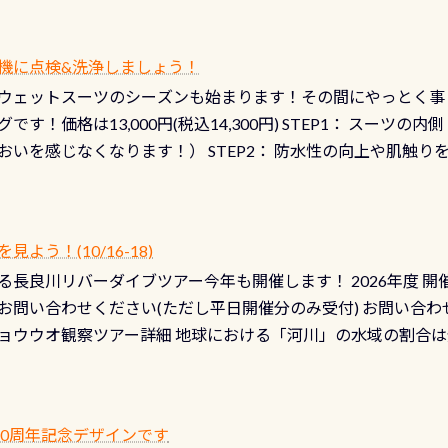
機に点検&洗浄しましょう！
ウェットスーツのシーズンも始まります！その間にやっとく事
です！価格は13,000円(税込14,300円) STEP1： スー
おいを感じなくなります！） STEP2： 防水性の向上や肌触
なります！） STEP3： 排気バルブの分解・洗浄のO/H（バ
！） STEP4： ファスナーの潤滑化（ファスナーがスムーズ
） 詳細は
コチラ あと…ドライスーツの点検(オーバーホール
う！(10/16-18)
認冬になり、使い始めてから水漏れする…ってのは避けましょう
長良川リバーダイブツアー今年も開催します！ 2026年度 開催予定
ル排気バルブは、ドライスーツクリーニングの際に行うのです
お問い合わせください(ただし平日開催分のみ受付) お問い合わ
切です BCDで言うと給気ボタンの点検と一緒な訳ですから、
ョウウオ観察ツアー詳細 地球における「河川」の水域の割合は全
て事がないようにしっかり点検しましょう！まだした事がない
は更に限られており、非常に貴重な体験が出来る「長良川」での
バーホールここはドライスーツクリーニング時に、分解洗浄し
 長良川ダイビングの魅力を存分までお伝え出来る、国内でも
う ●その他の箇所・防水ファスナーの劣化がないか・ブーツ
オサンショウウオ観察講習」も合わせて開催している希少なツ
 など… 価格は と、各所これだけかかります※給気バルブのみの
 60周年記念デザインです
月の間で開催しております 長良川ってどんな川？ 長良川は日本
目の「水漏れ検査代」が5,500円掛かります そこで下記のキ