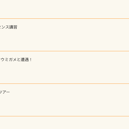
センス講習
オウミガメと遭遇！
ツアー