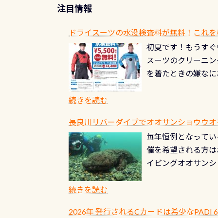
注目情報
ドライスーツの水没検査料が無料！これを
初夏です！もうすぐ
スーツのクリーニング
を着たときの嫌なに
水没の可能性が低く
ブルがなくなります
続きを読む
とがなくなります！
長良川リバーダイブでオオサンショウウオを見よ
ル(穴)がないか確
毎年恒例となっている
ルブのオーバーホー
催を希望される方は
ーホールも非常に大
イビングオオサンシ
過ぎて急浮上…なん
ングが出来るエリア
リストバルブのオー
年から潜っています
続きを読む
点検しておきましょ
の潜り方講習」「オ
れ、穴あきチェック
2026年 発行されるCカードは希少なPADI
ませ 6月から10
点検をする度に1行