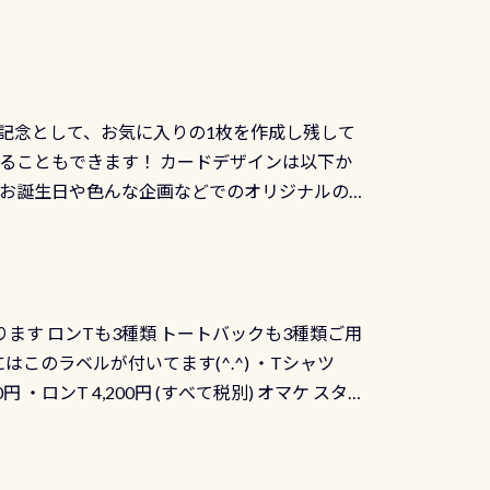
記念として、お気に入りの1枚を作成し残して
ることもできます！ カードデザインは以下か
、お誕生日や色んな企画などでのオリジナルの
出来ません お問い合わせ、お申し込みの受付
） 詳しいページ作りましたのでご覧ください下
ります ロンTも3種類 トートバックも3種類ご用
にはこのラベルが付いてます(^.^) ・Tシャツ
90円 ・ロンT 4,200円 (すべて税別) オマケ スタ
になりますが、欲しい方リクエストください