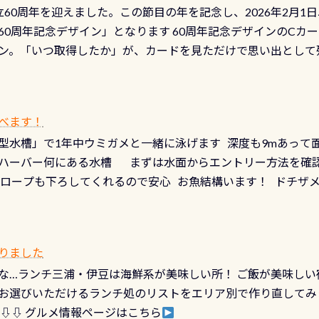
は設立60周年を迎えました。この節目の年を記念し、2026年2月1
少ない、または無い川のこと）で岐阜県の郡上市に始まり、美濃
、ドライスーツの点検・オーバーホールを出して頂いた方は、上記の
60周年記念デザイン」となります 60周年記念デザインのCカー
にまた2001年には「日本の水浴場88選」に全国で唯一河川で
ニングだけでも出そうと思ってる方は、セットでこの水検査も
ン。「いつ取得したか」が、カードを見ただけで思い出として
どあり十分ダイビングを楽しむことが出来ます 川原からのエン
ビングを再開する人、次のレベルへステップアップする人。“6
れます 川でのダイビングとは 川なので勿論流れていますが
ダイビング人生に寄り添います。 対象となるカードについて 対象
だとかなりの速さに感じられる場所もありますが、水中のくぼ
カードの種類：ブルー：通常ゴールド：5スター店ブラック：プロレベル
所を案内して基本的には水深が浅いので危険ではありません流
べます！
【注意事項】※ PADI Freediver、Mermaid、EFR、
生している箇所などもあり、なかなか海では見られない光景で
型水槽」で1年中ウミガメと一緒に泳げます 深度も9mあって
対象のディスティンクティブ・スペシャルティ、AWAREデザ
快感です！ 特別天然記念物「オオサンショウウオ」が見れる 長
ハーバー何にある水槽 まずは水面からエントリー方法を確認
12月の認定でも、2027年1月以降に発行されるカードは通常デ
ショウウオ」です 大きなものでは体長1mを超える世界最大の
降ロープも下ろしてくれるので安心 お魚結構います！ ドチザ
ビングを始めるきっかけは人それぞれ。でも、「いつ始めたか
はかなりの確立で見ることが出来ます特別天然記念物と言えば
 南国系のお魚いっぱいです でもやはり人気は・・・ ウミガメ
いう節目の年に、PADIとともに、あなたの海の物語を始めてみま
出してくる） 潜降ロープに身を寄せて休憩中（可愛い！！） 
インになります 今始めると、60周年ならではの楽しみも： PA
なっていて、食事しながら観賞できます！ 水深9m 長さ12m 
カードに記載されたダイバーナンバーで参加できるデジタルく
りました
対側の窓からも見ることが出来るので、付き添いの方とも記念
60周年限定企画です。コースを修了されたら、ぜひ参加してみて
な…ランチ三浦・伊豆は海鮮系が美味しい所！ ご飯が美味しい
楽しめます是非ご参加ください！ 写真撮影の練習や、4時間た
るチャンス 受講したPADIダイブセンター／リゾートが用意した
お選びいただけるランチ処のリストをエリア別で作り直してみ
金等、詳しくは 詳細はこちら
 ⇩⇩ グルメ情報ページはこちら