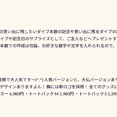
の思い出に残したいダイブ本数の記念や思い出に残るダイブの
ダイブや記念日のサプライズとして、ご友人などへプレゼントす
の本数での作成は勿論、お好きな数字や文字を入れられるので
発行出来ますよ！ ただし、個人でPADIの本部へ直接の申請は
イブセンターのみ 勿論当店でも発行出来ます（他団体の方もOK
様で大人気です～(^.^) 人魚バージョンと、大仏バージョンあ
ーも両デザインありますよん！ 胸には新ロゴを採用！ 全てのグッズ
ーカー 6,980円 ・トートバック M 1,980円 ・トートバック S 1,3
も作ってみました 腰の位置にある人魚が可愛い 着ると働く事
えられます