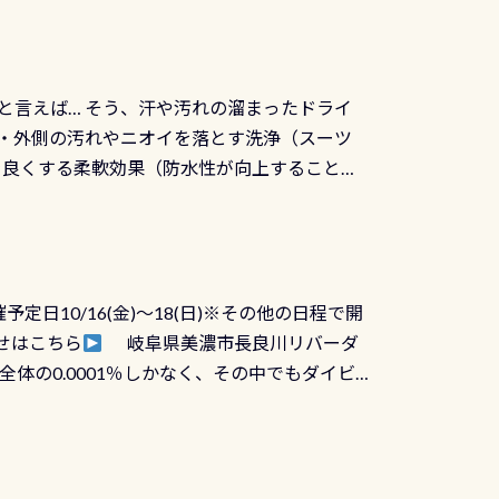
と言えば… そう、汗や汚れの溜まったドライ
ツの内側・外側の汚れやニオイを落とす洗浄（スーツ
りを良くする柔軟効果（防水性が向上することで
ルブが押しっぱなしになったり押せなくなるトラ
に動くので閉めにくかったり閉まらないというこ
)も行っておきましょう 具体的には ●ピンホー
！実際水につけて水検査して調べます ●給気バ
日10/16(金)～18(日)※その他の日程で開
が、空気を送り込む「給気バルブ」のオーバ
せはこちら
岐阜県美濃市長良川リバーダ
ボタンが潮噛みしてドライスーツに空気が入り
体の0.0001％しかなく、その中でもダイビ
方はこれを機会に是非やってください！！ ●
リバーダイビングその長良川に当店は2012
ません意外と使用するこのバルブしっかりと
数少ないショップの1つであり「リバーダイビン
の穴あきチェック・手首や首のシール部分の破
アーをご提供しております是非ご参加下さい
オーバーホールは5,500円 ただ毎回修理や
三大清流(四万十川、柿田川)の１つに数えられ
ャンペーンを利用してみてはどうでしょうか？