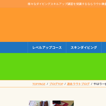
コ
ナ
様々なダイビングスキルアップ講習を受講するならラウト鎌
ン
ビ
テ
ゲ
ン
ー
ツ
シ
へ
ョ
ス
ン
キ
に
レベルアップコース
スキンダイビング
ッ
移
プ
動
TOP PAGE
ブログTOP
過去ラウトブログ
やはり一