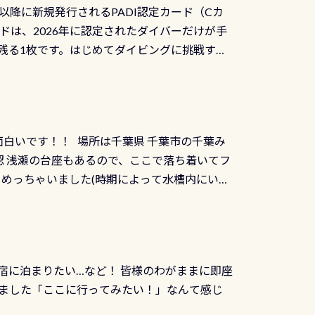
日以降に新規発行されるPADI認定カード（Cカ
を経て伊勢湾に流れます1985年には環境省
水検査料5,500円がなんと無料になります！
ドは、2026年に認定されたダイバーだけが手
選ばれた清流です川にしては珍しく、水深が深い
出しましょう！そし
続きを読む
残る1枚です。はじめてダイビングに挑戦する
トリーエキジットは正に大自然の中でのダイビ
0周年の年にダイビングの一歩を進めた”という
、流れる速さはゆっくりの場所もあれば、速い
：2026年2月1日以降に新規発行される
みや岩陰に入ると嘘のように流れが無くなる所
 期間：2026年2月1日〜2026年12月最
れの速さから、渦になっている箇所もあれば
TECなど特別プログラムの専用カードが発行されるもの
す 透明度の良い川を数百メートルドリフトす
面白いです！！ 場所は千葉県 千葉市の千葉み
インカードを申し込みの方は対象外となりま
良川ダイビング最大の見どころがこの特別天然
 浅瀬の台座もあるので、ここで落ち着いてフ
ザインとなります ダイビングは、始めた「年」も
両生類です個体数が少なくかなり貴重な生物で
メめっちゃいました(時期によって水槽内にいる
」は、あとから振り返ると大切な思い出になり
他には「
続きを読む
ちゃん！ダイバー慣れしていて、逃げません
せんか。あなたの最初の1枚、あるいは次の1枚
こんな感じで撮りました(笑) レストランから
DIデジタルくじ PADIコースを修了してCカ
幅4m水温も23℃～25℃をキープ真冬でもお
じにチャレンジできます。講習を終えたあと
撮影も出来ますよ スキンダイビングでも参加
くださいね 毎月60名様、年間720名様に
宿に泊まりたい…など！ 皆様のわがままに即座
っぷり利用出来るので、普通に中性浮力の練習
オリジナル景品が当たることも！ PADIデジタ
ました「ここに行ってみたい！」なんて感じ