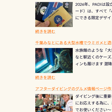
2026年、PADI
る清流（水質汚染の
8/31までの間に
ード）は、すべて「
の「名水100選」
ドライスーツクリー
にできる限定デザイ
ところでは12mほ
人、久しぶりにダイ
ングを実感させてく
記念が、これからの
続きを読む
場所もあります。海
PADI認定カード 
もあり、そう行った
千葉みなとにある大型水槽でウミガメと遊
終営業日までの発行分 
ダウンカレントが発
水族館のような「大
やオリジナルカード
る(流される)のは
なと駅近くのケーズ
す。 ※ 2026年
記念物の「オオサン
ィンも履けます 潜
思い出になる ダイ
すが、ここ長良川で
生態は変わります)
ます。 60周年と
（むしろちょっかい
続きを読む
が、60周年記念デザ
水槽が見える感じに
ードを取得すると、
アフターダイビングのグルメ情報ページ作
楽しみ頂けます 反
も、ワクワクが続く
ダイビング後に重要
できます！ かなり
PADIグッズが当た
にお応えする為に、
にもなりますヨ 料
ルくじに参加する
でお使いください～