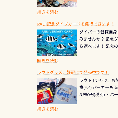
続きを読む
PADI記念ダイブカードを発行できます！
ダイバーの皆様自身
みませんか？ 記念
ら選べます！ 記念
記念カードを自由に
窓口は、PADIダ
続きを読む
さい ➡︎ コチラ
ラウトグッズ、好評にて発売中です！
ラウトTシャツ、お陰
意(^.^) パーカ
3,980円(税別) ・パ
ッフ用にポロシャツ
(笑) ※カラーは変
続きを読む