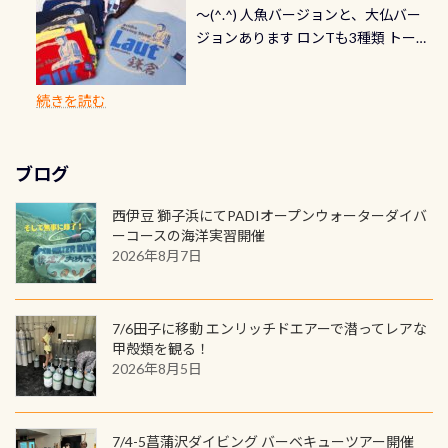
グは、始めた「年」も思い出になる
速い場所もあります。海だとかなりの
～(^.^) 人魚バージョンと、大仏バー
イビングでも参加できます！ かなり
れ検査代」が5,500円掛かります そこ
れるので、お誕生日や色んな企画など
ダイビングを始めるきっかけは人そ
速さに感じられる場所もあります
ジョンあります ロンTも3種類 トート
楽しめます是非ご参加ください！ 写
で下記のキャンペーンを利用してみ
でのオリジナルの記念カードを自由
れぞれ。でも、「いつ始めたか」
が、水中のくぼみや岩陰に入ると嘘
バックも3種類ご用意(^.^) パーカーも
真撮影の練習や、4時間たっぷり利用
てはどうでしょうか？ 8/31までの間
に発行出来ますよ！ ただし、個人で
は、あとから振り返ると大切な思い
のように流れが無くなる所もあり、そ
両デザインありますよん！ 胸には新
出来るので、普通に中性浮力の練習に
に、ドライスーツの点検・オーバー
PADIの本部へ直接の申請は出来ませ
出になります。 60周年という節目の
続きを読む
う行った所を案内して基本的には水
ロゴを採用！ 全てのグッズにはこの
もなりますヨ 料金等、詳しくは 詳細
ホールを出して頂いた方は、上記の
ん お問い合わせ、お申し込みの受付
年に、PADIとともに、あなたの海の
深が浅いので危険ではありません流
ラベルが付いてます(^.^) ・Tシャツ
はこちら
水検査料5,500円がなんと無料になり
窓口は、PADIダイブセンターのみ
物語を始めてみませんか。あなたの
れの速さから、渦になっている箇所
3,980円(税別) ・パーカー 6,980円 ・
ます！ ドライスーツクリーニングだ
勿論当店でも発行出来ます（他団体
最初の1枚、あるいは次の1枚が、60
もあればダウンカレントが発生して
ブログ
トートバック M 1,980円 ・トートバ
けでも出そうと思ってる方は、セッ
の方もOK） 詳しいページ作りました
周年記念デザインになります 今始
いる箇所などもあり、なかなか海では
ック S 1,390円 ・ロンT 4,200円 (すべ
トでこの水検査も出しましょう！そ
のでご覧ください下さい ➡︎ コチラ
めると、60周年ならではの楽しみ
西伊豆 獅子浜にてPADIオープンウォーターダイバ
見られない光景です 透明度の良い川
て税別) オマケ スタッフ用にポロシャ
し
続きを読む
も： PADIデジタルくじ PADIコース
ーコースの海洋実習開催
を数百メートルドリフトする(流され
ツも作ってみました 腰の位置にある
を修了してCカードを取得すると、カ
2026年8月7日
る)のは快感です！ 特別天然記念物
人魚が可愛い 着ると働く事になりま
ードに記載されたダイバーナンバー
「オオサンショウウオ」が見れる 長
すが、欲しい方リクエストください
で参加できるデジタルくじにチャレ
良川ダイビング最大の見どころがこ
(笑) ※カラーは変えられます
ンジできます。講習を終えたあとも、
7/6田子に移動 エンリッチドエアーで潜ってレアな
の特別天然記念物の「オオサンショ
ワクワクが続く60周年限定企画で
甲殻類を観る！
ウウオ」です 大きなものでは体長1m
2026年8月5日
す。コースを修了されたら、ぜひ参加
を超える世界最大の両生類です個体
してみてくださいね 毎月60名様、年
数が少なくかなり貴重な生物です
間720名様にPADIグッズが当たるチ
が、ここ長良川ではかなりの確立で
ャンス 受講したPADIダイブセンター
7/4-5菖蒲沢ダイビング バーベキューツアー開催
見ることが出来ます特別天然記念物