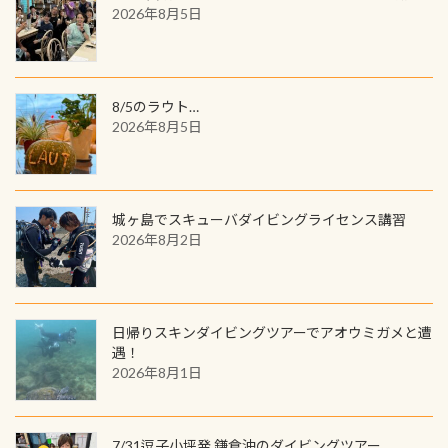
／リゾートが用意したオリジナル景
2026年8月5日
と言えば他には「
続きを読む
品が当たることも！ PADIデジタルく
じに参加する
8/5のラウト…
2026年8月5日
城ヶ島でスキューバダイビングライセンス講習
2026年8月2日
日帰りスキンダイビングツアーでアオウミガメと遭
遇！
2026年8月1日
7/31逗子小坪発 鎌倉沖のダイビングツアー