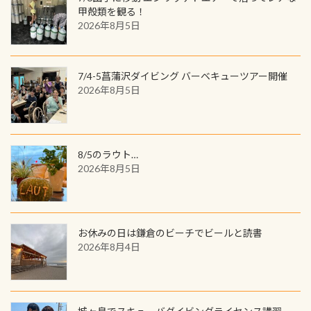
見ることが出来ます特別天然記念物
／リゾートが用意したオリジナル景
甲殻類を観る！
と言えば他には「
続きを読む
2026年8月5日
品が当たることも！ PADIデジタルく
じに参加する
7/4-5菖蒲沢ダイビング バーベキューツアー開催
2026年8月5日
8/5のラウト…
2026年8月5日
お休みの日は鎌倉のビーチでビールと読書
2026年8月4日