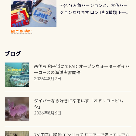
勿論、お好きな数字や文字を入れら
グは、始めた「年」も思い出になる
速い場所もあります。海だとかなりの
～(^.^) 人魚バージョンと、大仏バー
イビングでも参加できます！ かなり
れ検査代」が5,500円掛かります そこ
れるので、お誕生日や色んな企画など
ダイビングを始めるきっかけは人そ
速さに感じられる場所もあります
ジョンあります ロンTも3種類 トート
楽しめます是非ご参加ください！ 写
で下記のキャンペーンを利用してみ
でのオリジナルの記念カードを自由
れぞれ。でも、「いつ始めたか」
が、水中のくぼみや岩陰に入ると嘘
バックも3種類ご用意(^.^) パーカーも
真撮影の練習や、4時間たっぷり利用
てはどうでしょうか？ 8/31までの間
に発行出来ますよ！ ただし、個人で
は、あとから振り返ると大切な思い
のように流れが無くなる所もあり、そ
両デザインありますよん！ 胸には新
出来るので、普通に中性浮力の練習に
に、ドライスーツの点検・オーバー
PADIの本部へ直接の申請は出来ませ
出になります。 60周年という節目の
続きを読む
う行った所を案内して基本的には水
ロゴを採用！ 全てのグッズにはこの
もなりますヨ 料金等、詳しくは 詳細
ホールを出して頂いた方は、上記の
ん お問い合わせ、お申し込みの受付
年に、PADIとともに、あなたの海の
深が浅いので危険ではありません流
ラベルが付いてます(^.^) ・Tシャツ
はこちら
水検査料5,500円がなんと無料になり
窓口は、PADIダイブセンターのみ
物語を始めてみませんか。あなたの
れの速さから、渦になっている箇所
3,980円(税別) ・パーカー 6,980円 ・
ます！ ドライスーツクリーニングだ
勿論当店でも発行出来ます（他団体
最初の1枚、あるいは次の1枚が、60
もあればダウンカレントが発生して
ブログ
トートバック M 1,980円 ・トートバ
けでも出そうと思ってる方は、セッ
の方もOK） 詳しいページ作りました
周年記念デザインになります 今始
いる箇所などもあり、なかなか海では
ック S 1,390円 ・ロンT 4,200円 (すべ
トでこの水検査も出しましょう！そ
のでご覧ください下さい ➡︎ コチラ
めると、60周年ならではの楽しみ
西伊豆 獅子浜にてPADIオープンウォーターダイバ
見られない光景です 透明度の良い川
て税別) オマケ スタッフ用にポロシャ
し
続きを読む
も： PADIデジタルくじ PADIコース
ーコースの海洋実習開催
を数百メートルドリフトする(流され
ツも作ってみました 腰の位置にある
を修了してCカードを取得すると、カ
2026年8月7日
る)のは快感です！ 特別天然記念物
人魚が可愛い 着ると働く事になりま
ードに記載されたダイバーナンバー
「オオサンショウウオ」が見れる 長
すが、欲しい方リクエストください
で参加できるデジタルくじにチャレ
良川ダイビング最大の見どころがこ
(笑) ※カラーは変えられます
ンジできます。講習を終えたあとも、
ダイバーなら好きになるはず「オドリコトビム
の特別天然記念物の「オオサンショ
ワクワクが続く60周年限定企画で
シ」
ウウオ」です 大きなものでは体長1m
2026年8月6日
す。コースを修了されたら、ぜひ参加
を超える世界最大の両生類です個体
してみてくださいね 毎月60名様、年
数が少なくかなり貴重な生物です
間720名様にPADIグッズが当たるチ
が、ここ長良川ではかなりの確立で
ャンス 受講したPADIダイブセンター
7/6田子に移動 エンリッチドエアーで潜ってレアな