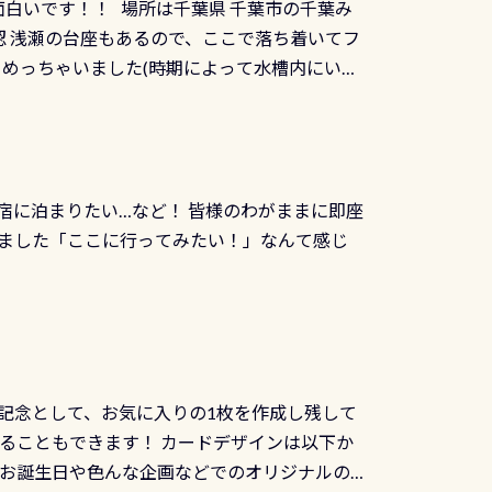
面白いです！！ 場所は千葉県 千葉市の千葉み
インカードを申し込みの方は対象外となりま
良川ダイビング最大の見どころがこの特別天然
 浅瀬の台座もあるので、ここで落ち着いてフ
ザインとなります ダイビングは、始めた「年」も
両生類です個体数が少なくかなり貴重な生物で
メめっちゃいました(時期によって水槽内にいる
」は、あとから振り返ると大切な思い出になり
他には「
続きを読む
ちゃん！ダイバー慣れしていて、逃げません
せんか。あなたの最初の1枚、あるいは次の1枚
こんな感じで撮りました(笑) レストランから
DIデジタルくじ PADIコースを修了してCカ
幅4m水温も23℃～25℃をキープ真冬でもお
じにチャレンジできます。講習を終えたあと
撮影も出来ますよ スキンダイビングでも参加
くださいね 毎月60名様、年間720名様に
宿に泊まりたい…など！ 皆様のわがままに即座
っぷり利用出来るので、普通に中性浮力の練習
オリジナル景品が当たることも！ PADIデジタ
ました「ここに行ってみたい！」なんて感じ
記念として、お気に入りの1枚を作成し残して
ることもできます！ カードデザインは以下か
、お誕生日や色んな企画などでのオリジナルの