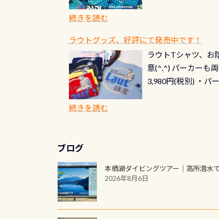
記念カードを自由に
窓口は、PADIダ
続きを読む
さい ➡︎ コチラ
ラウトグッズ、好評にて発売中です！
ラウトTシャツ、お陰
意(^.^) パーカ
3,980円(税別) ・パ
ッフ用にポロシャツ
(笑) ※カラーは変
続きを読む
ブログ
本栖湖ダイビングツアー｜高所潜水
2026年8月6日