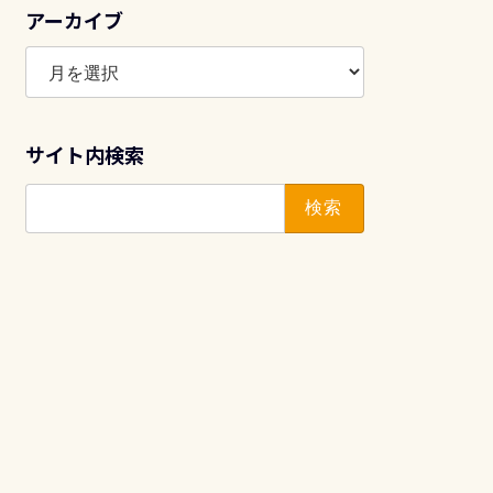
アーカイブ
ア
ー
カ
イ
サイト内検索
ブ
検
索: