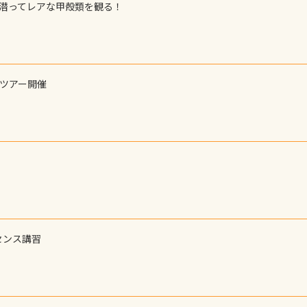
で潜ってレアな甲殻類を観る！
ーツアー開催
センス講習