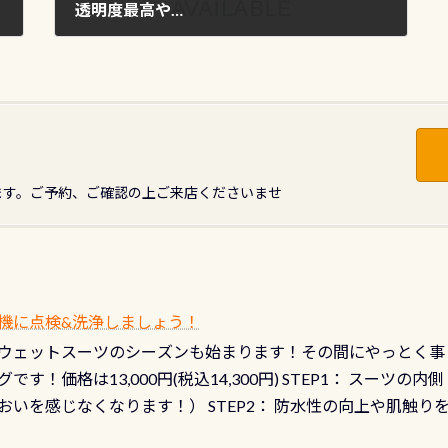
透明度最高や…
2011年9月11日
ます。ご予約、ご確認の上ご来店くださいませ
機に点検&洗浄しましょう！
ウェットスーツのシーズンも始まります！その間にやっとく事
です！価格は13,000円(税込14,300円) STEP1： スー
おいを感じなくなります！） STEP2： 防水性の向上や肌触
なります！） STEP3： 排気バルブの分解・洗浄のO/H（バ