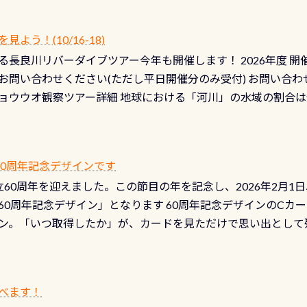
！） STEP4： ファスナーの潤滑化（ファスナーがスムーズ
） 詳細は
コチラ あと…ドライスーツの点検(オーバーホール
う！(10/16-18)
認冬になり、使い始めてから水漏れする…ってのは避けましょう
長良川リバーダイブツアー今年も開催します！ 2026年度 開催予定
ル排気バルブは、ドライスーツクリーニングの際に行うのです
お問い合わせください(ただし平日開催分のみ受付) お問い合わ
切です BCDで言うと給気ボタンの点検と一緒な訳ですから、
ョウウオ観察ツアー詳細 地球における「河川」の水域の割合は全
て事がないようにしっかり点検しましょう！まだした事がない
は更に限られており、非常に貴重な体験が出来る「長良川」での
バーホールここはドライスーツクリーニング時に、分解洗浄し
 長良川ダイビングの魅力を存分までお伝え出来る、国内でも
う ●その他の箇所・防水ファスナーの劣化がないか・ブーツ
オサンショウウオ観察講習」も合わせて開催している希少なツ
 など… 価格は と、各所これだけかかります※給気バルブのみの
 60周年記念デザインです
月の間で開催しております 長良川ってどんな川？ 長良川は日本
目の「水漏れ検査代」が5,500円掛かります そこで下記のキ
は設立60周年を迎えました。この節目の年を記念し、2026年2月1
少ない、または無い川のこと）で岐阜県の郡上市に始まり、美濃
、ドライスーツの点検・オーバーホールを出して頂いた方は、上記の
60周年記念デザイン」となります 60周年記念デザインのCカー
にまた2001年には「日本の水浴場88選」に全国で唯一河川で
ニングだけでも出そうと思ってる方は、セットでこの水検査も
ン。「いつ取得したか」が、カードを見ただけで思い出として
どあり十分ダイビングを楽しむことが出来ます 川原からのエン
ビングを再開する人、次のレベルへステップアップする人。“6
れます 川でのダイビングとは 川なので勿論流れていますが
ダイビング人生に寄り添います。 対象となるカードについて 対象
だとかなりの速さに感じられる場所もありますが、水中のくぼ
カードの種類：ブルー：通常ゴールド：5スター店ブラック：プロレベル
所を案内して基本的には水深が浅いので危険ではありません流
べます！
【注意事項】※ PADI Freediver、Mermaid、EFR、
生している箇所などもあり、なかなか海では見られない光景で