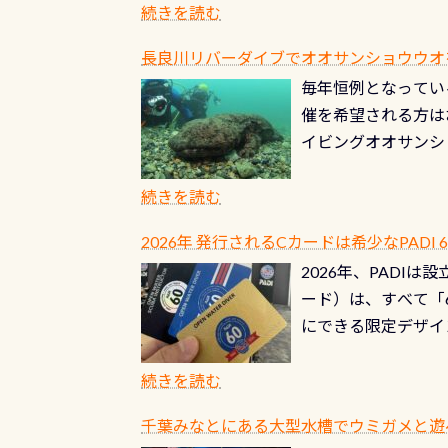
ブルがなくなります
続きを読む
とがなくなります！
長良川リバーダイブでオオサンショウウオを見よ
ル(穴)がないか確
毎年恒例となっている
ルブのオーバーホー
催を希望される方は
ーホールも非常に大
イビングオオサンシ
過ぎて急浮上…なん
ングが出来るエリア
リストバルブのオー
年から潜っています
続きを読む
点検しておきましょ
の潜り方講習」「オ
れ、穴あきチェック
2026年 発行されるCカードは希少なPADI
ませ 6月から10
点検をする度に1行
2026年、PADI
る清流（水質汚染の
8/31までの間に
ード）は、すべて「
の「名水100選」
ドライスーツクリー
にできる限定デザイ
ところでは12mほ
人、久しぶりにダイ
ングを実感させてく
記念が、これからの
続きを読む
場所もあります。海
PADI認定カード 
もあり、そう行った
千葉みなとにある大型水槽でウミガメと遊
終営業日までの発行分 
ダウンカレントが発