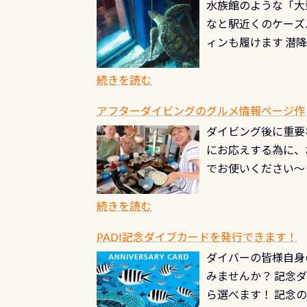
水族館のような「大
やオリジナルカード
る(流される)のは
なと駅近くのケーズ
す。 ※ 2026年
記念物の「オオサン
ィンも履けます 潜
思い出になる ダイ
すが、ここ長良川で
生態は変わります)
ます。 60周年と
（むしろちょっかい
続きを読む
が、60周年記念デザ
水槽が見える感じに
ードを取得すると、
アフターダイビングのグルメ情報ページ作
楽しみ頂けます 反
も、ワクワクが続く
ダイビング後に重要
できます！ かなり
PADIグッズが当た
にお応えする為に、
にもなりますヨ 料
ルくじに参加する
でお使いください～
続きを読む
PADI記念ダイブカードを発行できます！
ダイバーの皆様自身
みませんか？ 記念
ら選べます！ 記念