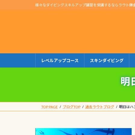
コ
ナ
様々なダイビングスキルアップ講習を受講するならラウト鎌
ン
ビ
テ
ゲ
ン
ー
ツ
シ
へ
ョ
ス
ン
キ
に
レベルアップコース
スキンダイビング
ッ
移
プ
動
明
TOP PAGE
ブログTOP
過去ラウトブログ
明日はハ