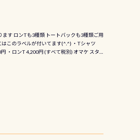
出来ません お問い合わせ、お申し込みの受付
） 詳しいページ作りましたのでご覧ください下
ります ロンTも3種類 トートバックも3種類ご用
にはこのラベルが付いてます(^.^) ・Tシャツ
90円 ・ロンT 4,200円 (すべて税別) オマケ スタ
になりますが、欲しい方リクエストください