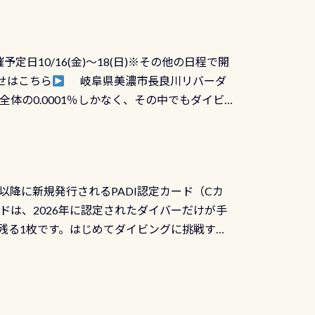
に動くので閉めにくかったり閉まらないというこ
)も行っておきましょう 具体的には ●ピンホー
！実際水につけて水検査して調べます ●給気バ
日10/16(金)～18(日)※その他の日程で開
が、空気を送り込む「給気バルブ」のオーバ
せはこちら
岐阜県美濃市長良川リバーダ
ボタンが潮噛みしてドライスーツに空気が入り
体の0.0001％しかなく、その中でもダイビ
方はこれを機会に是非やってください！！ ●
リバーダイビングその長良川に当店は2012
ません意外と使用するこのバルブしっかりと
数少ないショップの1つであり「リバーダイビン
の穴あきチェック・手首や首のシール部分の破
アーをご提供しております是非ご参加下さい
オーバーホールは5,500円 ただ毎回修理や
三大清流(四万十川、柿田川)の１つに数えられ
ャンペーンを利用してみてはどうでしょうか？
日以降に新規発行されるPADI認定カード（Cカ
を経て伊勢湾に流れます1985年には環境省
水検査料5,500円がなんと無料になります！
ドは、2026年に認定されたダイバーだけが手
選ばれた清流です川にしては珍しく、水深が深い
出しましょう！そし
続きを読む
残る1枚です。はじめてダイビングに挑戦する
トリーエキジットは正に大自然の中でのダイビ
0周年の年にダイビングの一歩を進めた”という
、流れる速さはゆっくりの場所もあれば、速い
：2026年2月1日以降に新規発行される
みや岩陰に入ると嘘のように流れが無くなる所
 期間：2026年2月1日〜2026年12月最
れの速さから、渦になっている箇所もあれば
TECなど特別プログラムの専用カードが発行されるもの
す 透明度の良い川を数百メートルドリフトす