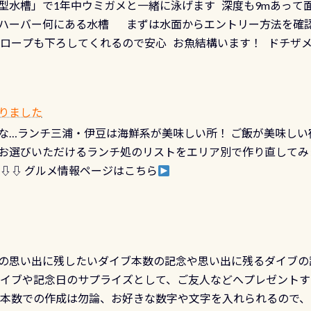
型水槽」で1年中ウミガメと一緒に泳げます 深度も9mあって
対象のディスティンクティブ・スペシャルティ、AWAREデザ
快感です！ 特別天然記念物「オオサンショウウオ」が見れる 長
ハーバー何にある水槽 まずは水面からエントリー方法を確認
12月の認定でも、2027年1月以降に発行されるカードは通常デ
ショウウオ」です 大きなものでは体長1mを超える世界最大の
降ロープも下ろしてくれるので安心 お魚結構います！ ドチザ
ビングを始めるきっかけは人それぞれ。でも、「いつ始めたか
はかなりの確立で見ることが出来ます特別天然記念物と言えば
 南国系のお魚いっぱいです でもやはり人気は・・・ ウミガメ
いう節目の年に、PADIとともに、あなたの海の物語を始めてみま
出してくる） 潜降ロープに身を寄せて休憩中（可愛い！！） 
インになります 今始めると、60周年ならではの楽しみも： PA
なっていて、食事しながら観賞できます！ 水深9m 長さ12m 
カードに記載されたダイバーナンバーで参加できるデジタルく
りました
対側の窓からも見ることが出来るので、付き添いの方とも記念
60周年限定企画です。コースを修了されたら、ぜひ参加してみて
な…ランチ三浦・伊豆は海鮮系が美味しい所！ ご飯が美味しい
楽しめます是非ご参加ください！ 写真撮影の練習や、4時間た
るチャンス 受講したPADIダイブセンター／リゾートが用意した
お選びいただけるランチ処のリストをエリア別で作り直してみ
金等、詳しくは 詳細はこちら
 ⇩⇩ グルメ情報ページはこちら
の思い出に残したいダイブ本数の記念や思い出に残るダイブの
ダイブや記念日のサプライズとして、ご友人などへプレゼントす
の本数での作成は勿論、お好きな数字や文字を入れられるので