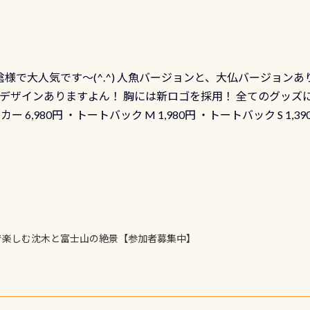
発行出来ますよ！ ただし、個人でPADIの本部へ直接の申請は
イブセンターのみ 勿論当店でも発行出来ます（他団体の方もOK
様で大人気です～(^.^) 人魚バージョンと、大仏バージョンあ
ーも両デザインありますよん！ 胸には新ロゴを採用！ 全てのグッズ
ーカー 6,980円 ・トートバック M 1,980円 ・トートバック S 1,3
も作ってみました 腰の位置にある人魚が可愛い 着ると働く事
えられます
で楽しむ沈木と富士山の絶景【参加者募集中】