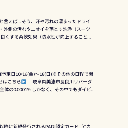
と言えば… そう、汗や汚れの溜まったドライ
ツの内側・外側の汚れやニオイを落とす洗浄（スーツ
りを良くする柔軟効果（防水性が向上することで
ルブが押しっぱなしになったり押せなくなるトラ
に動くので閉めにくかったり閉まらないというこ
)も行っておきましょう 具体的には ●ピンホー
！実際水につけて水検査して調べます ●給気バ
日10/16(金)～18(日)※その他の日程で開
が、空気を送り込む「給気バルブ」のオーバ
せはこちら
岐阜県美濃市長良川リバーダ
ボタンが潮噛みしてドライスーツに空気が入り
体の0.0001％しかなく、その中でもダイビ
方はこれを機会に是非やってください！！ ●
リバーダイビングその長良川に当店は2012
ません意外と使用するこのバルブしっかりと
数少ないショップの1つであり「リバーダイビン
の穴あきチェック・手首や首のシール部分の破
アーをご提供しております是非ご参加下さい
オーバーホールは5,500円 ただ毎回修理や
三大清流(四万十川、柿田川)の１つに数えられ
ャンペーンを利用してみてはどうでしょうか？
日以降に新規発行されるPADI認定カード（Cカ
を経て伊勢湾に流れます1985年には環境省