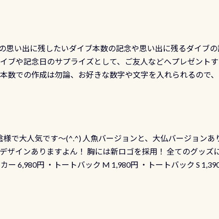
の思い出に残したいダイブ本数の記念や思い出に残るダイブの
ダイブや記念日のサプライズとして、ご友人などへプレゼントす
の本数での作成は勿論、お好きな数字や文字を入れられるので
発行出来ますよ！ ただし、個人でPADIの本部へ直接の申請は
イブセンターのみ 勿論当店でも発行出来ます（他団体の方もOK
様で大人気です～(^.^) 人魚バージョンと、大仏バージョンあ
ーも両デザインありますよん！ 胸には新ロゴを採用！ 全てのグッズ
ーカー 6,980円 ・トートバック M 1,980円 ・トートバック S 1,3
も作ってみました 腰の位置にある人魚が可愛い 着ると働く事
えられます