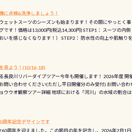
機に点検&洗浄しましょう！
ウェットスーツのシーズンも始まります！その間にやっとく事
です！価格は13,000円(税込14,300円) STEP1： スー
おいを感じなくなります！） STEP2： 防水性の向上や肌触
なります！） STEP3： 排気バルブの分解・洗浄のO/H（バ
！） STEP4： ファスナーの潤滑化（ファスナーがスムーズ
） 詳細は
コチラ あと…ドライスーツの点検(オーバーホール
う！(10/16-18)
認冬になり、使い始めてから水漏れする…ってのは避けましょう
長良川リバーダイブツアー今年も開催します！ 2026年度 開催予定
ル排気バルブは、ドライスーツクリーニングの際に行うのです
お問い合わせください(ただし平日開催分のみ受付) お問い合わ
切です BCDで言うと給気ボタンの点検と一緒な訳ですから、
ョウウオ観察ツアー詳細 地球における「河川」の水域の割合は全
て事がないようにしっかり点検しましょう！まだした事がない
は更に限られており、非常に貴重な体験が出来る「長良川」での
バーホールここはドライスーツクリーニング時に、分解洗浄し
 長良川ダイビングの魅力を存分までお伝え出来る、国内でも
う ●その他の箇所・防水ファスナーの劣化がないか・ブーツ
オサンショウウオ観察講習」も合わせて開催している希少なツ
 など… 価格は と、各所これだけかかります※給気バルブのみの
 60周年記念デザインです
月の間で開催しております 長良川ってどんな川？ 長良川は日本
目の「水漏れ検査代」が5,500円掛かります そこで下記のキ
は設立60周年を迎えました。この節目の年を記念し、2026年2月1
少ない、または無い川のこと）で岐阜県の郡上市に始まり、美濃