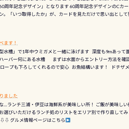
、ドライスーツの点検・オーバーホールを出して頂いた方は、上記の
60周年記念デザイン」となります 60周年記念デザインのCカー
にまた2001年には「日本の水浴場88選」に全国で唯一河川で
ニングだけでも出そうと思ってる方は、セットでこの水検査も
ン。「いつ取得したか」が、カードを見ただけで思い出として
どあり十分ダイビングを楽しむことが出来ます 川原からのエン
ビングを再開する人、次のレベルへステップアップする人。“6
れます 川でのダイビングとは 川なので勿論流れていますが
ダイビング人生に寄り添います。 対象となるカードについて 対象
だとかなりの速さに感じられる場所もありますが、水中のくぼ
カードの種類：ブルー：通常ゴールド：5スター店ブラック：プロレベル
所を案内して基本的には水深が浅いので危険ではありません流
べます！
【注意事項】※ PADI Freediver、Mermaid、EFR、
生している箇所などもあり、なかなか海では見られない光景で
型水槽」で1年中ウミガメと一緒に泳げます 深度も9mあって
対象のディスティンクティブ・スペシャルティ、AWAREデザ
快感です！ 特別天然記念物「オオサンショウウオ」が見れる 長
ハーバー何にある水槽 まずは水面からエントリー方法を確認
12月の認定でも、2027年1月以降に発行されるカードは通常デ
ショウウオ」です 大きなものでは体長1mを超える世界最大の
降ロープも下ろしてくれるので安心 お魚結構います！ ドチザ
ビングを始めるきっかけは人それぞれ。でも、「いつ始めたか
はかなりの確立で見ることが出来ます特別天然記念物と言えば
 南国系のお魚いっぱいです でもやはり人気は・・・ ウミガメ
いう節目の年に、PADIとともに、あなたの海の物語を始めてみま
出してくる） 潜降ロープに身を寄せて休憩中（可愛い！！） 
インになります 今始めると、60周年ならではの楽しみも： PA
なっていて、食事しながら観賞できます！ 水深9m 長さ12m 
カードに記載されたダイバーナンバーで参加できるデジタルく
りました
対側の窓からも見ることが出来るので、付き添いの方とも記念
60周年限定企画です。コースを修了されたら、ぜひ参加してみて
な…ランチ三浦・伊豆は海鮮系が美味しい所！ ご飯が美味しい
楽しめます是非ご参加ください！ 写真撮影の練習や、4時間た
るチャンス 受講したPADIダイブセンター／リゾートが用意した
お選びいただけるランチ処のリストをエリア別で作り直してみ
金等、詳しくは 詳細はこちら
 ⇩⇩ グルメ情報ページはこちら