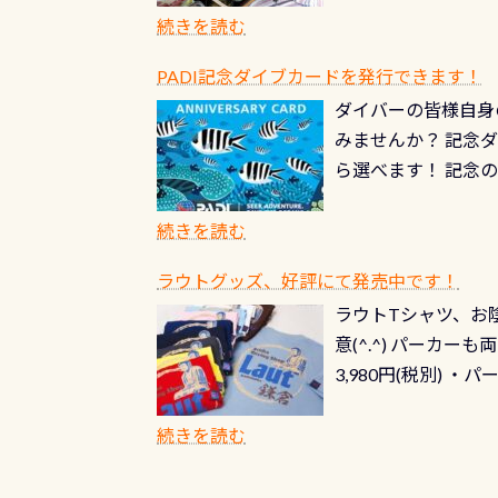
続きを読む
PADI記念ダイブカードを発行できます！
ダイバーの皆様自身
みませんか？ 記念
ら選べます！ 記念
記念カードを自由に
窓口は、PADIダ
続きを読む
さい ➡︎ コチラ
ラウトグッズ、好評にて発売中です！
ラウトTシャツ、お陰
意(^.^) パーカ
3,980円(税別) ・パ
ッフ用にポロシャツ
(笑) ※カラーは変
続きを読む