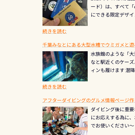
8/31までの間に
ード）は、すべて「
の「名水100選」
ドライスーツクリー
にできる限定デザイ
ところでは12mほ
人、久しぶりにダイ
ングを実感させてく
記念が、これからの
続きを読む
場所もあります。海
PADI認定カード 
もあり、そう行った
千葉みなとにある大型水槽でウミガメと遊
終営業日までの発行分 
ダウンカレントが発
水族館のような「大
やオリジナルカード
る(流される)のは
なと駅近くのケーズ
す。 ※ 2026年
記念物の「オオサン
ィンも履けます 潜
思い出になる ダイ
すが、ここ長良川で
生態は変わります)
ます。 60周年と
（むしろちょっかい
続きを読む
が、60周年記念デザ
水槽が見える感じに
ードを取得すると、
アフターダイビングのグルメ情報ページ作
楽しみ頂けます 反
も、ワクワクが続く
ダイビング後に重要
できます！ かなり
PADIグッズが当た
にお応えする為に、
にもなりますヨ 料
ルくじに参加する
でお使いください～