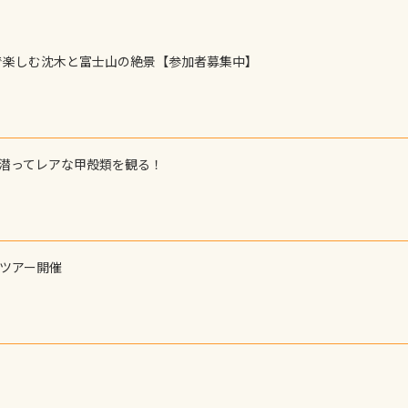
で楽しむ沈木と富士山の絶景【参加者募集中】
で潜ってレアな甲殻類を観る！
ーツアー開催