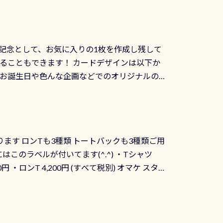
記念として、お気に入りの1枚を作成し残して
ることもできます！ カードデザインは以下か
、お誕生日や色んな企画などでのオリジナルの
出来ません お問い合わせ、お申し込みの受付
） 詳しいページ作りましたのでご覧ください下
ります ロンTも3種類 トートバックも3種類ご用
にはこのラベルが付いてます(^.^) ・Tシャツ
90円 ・ロンT 4,200円 (すべて税別) オマケ スタ
になりますが、欲しい方リクエストください