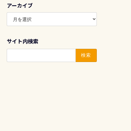
アーカイブ
ア
ー
カ
イ
サイト内検索
ブ
検
索: