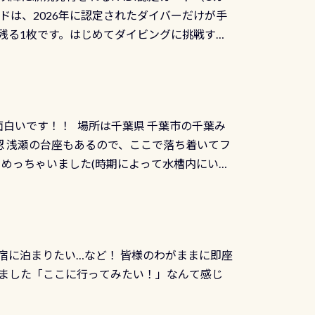
水検査料5,500円がなんと無料になります！
ドは、2026年に認定されたダイバーだけが手
選ばれた清流です川にしては珍しく、水深が深い
出しましょう！そし
続きを読む
残る1枚です。はじめてダイビングに挑戦する
トリーエキジットは正に大自然の中でのダイビ
0周年の年にダイビングの一歩を進めた”という
、流れる速さはゆっくりの場所もあれば、速い
：2026年2月1日以降に新規発行される
みや岩陰に入ると嘘のように流れが無くなる所
 期間：2026年2月1日〜2026年12月最
れの速さから、渦になっている箇所もあれば
TECなど特別プログラムの専用カードが発行されるもの
す 透明度の良い川を数百メートルドリフトす
面白いです！！ 場所は千葉県 千葉市の千葉み
インカードを申し込みの方は対象外となりま
良川ダイビング最大の見どころがこの特別天然
 浅瀬の台座もあるので、ここで落ち着いてフ
ザインとなります ダイビングは、始めた「年」も
両生類です個体数が少なくかなり貴重な生物で
メめっちゃいました(時期によって水槽内にいる
」は、あとから振り返ると大切な思い出になり
他には「
続きを読む
ちゃん！ダイバー慣れしていて、逃げません
せんか。あなたの最初の1枚、あるいは次の1枚
こんな感じで撮りました(笑) レストランから
DIデジタルくじ PADIコースを修了してCカ
幅4m水温も23℃～25℃をキープ真冬でもお
じにチャレンジできます。講習を終えたあと
撮影も出来ますよ スキンダイビングでも参加
くださいね 毎月60名様、年間720名様に
宿に泊まりたい…など！ 皆様のわがままに即座
っぷり利用出来るので、普通に中性浮力の練習
オリジナル景品が当たることも！ PADIデジタ
ました「ここに行ってみたい！」なんて感じ