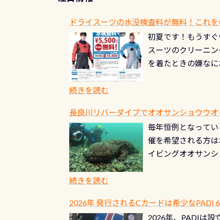
ドライスーツの水没検査料が無料！これを
初夏です！もうすぐ
スーツのクリーニング
を着たときの嫌なに
水没の可能性が低く
ブルがなくなります
続きを読む
とがなくなります！
長良川リバーダイブでオオサンショウウオを見よ
ル(穴)がないか確
毎年恒例となっている
ルブのオーバーホー
催を希望される方は
ーホールも非常に大
イビングオオサンシ
過ぎて急浮上…なん
ングが出来るエリア
リストバルブのオー
年から潜っています
続きを読む
点検しておきましょ
の潜り方講習」「オ
れ、穴あきチェック
2026年 発行されるCカードは希少なPADI
ませ 6月から10
点検をする度に1行
2026年、PADI
る清流（水質汚染の