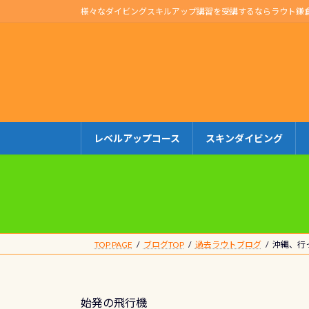
コ
ナ
様々なダイビングスキルアップ講習を受講するならラウト鎌
ン
ビ
テ
ゲ
ン
ー
ツ
シ
へ
ョ
ス
ン
キ
に
レベルアップコース
スキンダイビング
ッ
移
プ
動
TOP PAGE
ブログTOP
過去ラウトブログ
沖縄、行
始発の飛行機