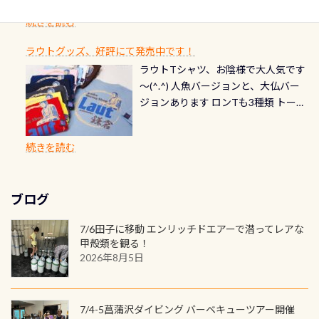
できます！ 水深9m 長さ12m 幅4m
首や首のシール部分の破れ、穴あき
ダイブや記念日のサプライズとして、
ードを申し込みの方は対象外となり
自然の中でのダイビングを実感させ
水温も23℃～25℃をキープ真冬でも
続きを読む
チェック など… 価格は と、各所こ
ご友人などへプレゼントすることも
ます。 ※ 2026年12月の認定でも、
てくれます 川でのダイビングとは
お楽しみ頂けます 反対側の窓からも
れだけかかります※給気バルブのみ
できます！ カードデザインは以下か
2027年1月以降に発行されるカードは
川なので勿論流れていますが、流れ
ラウトグッズ、好評にて発売中です！
見ることが出来るので、付き添いの方
のオーバーホールは5,500円 ただ毎回
ら選べます！ 記念の本数での作成は
通常デザインとなります ダイビン
る速さはゆっくりの場所もあれば、
ラウトTシャツ、お陰様で大人気です
とも記念撮影も出来ますよ スキンダ
修理や点検をする度に1行目の「水漏
勿論、お好きな数字や文字を入れら
グは、始めた「年」も思い出になる
速い場所もあります。海だとかなりの
～(^.^) 人魚バージョンと、大仏バー
イビングでも参加できます！ かなり
れ検査代」が5,500円掛かります そこ
れるので、お誕生日や色んな企画など
ダイビングを始めるきっかけは人そ
速さに感じられる場所もあります
ジョンあります ロンTも3種類 トート
楽しめます是非ご参加ください！ 写
で下記のキャンペーンを利用してみ
でのオリジナルの記念カードを自由
れぞれ。でも、「いつ始めたか」
が、水中のくぼみや岩陰に入ると嘘
バックも3種類ご用意(^.^) パーカーも
真撮影の練習や、4時間たっぷり利用
てはどうでしょうか？ 8/31までの間
に発行出来ますよ！ ただし、個人で
は、あとから振り返ると大切な思い
のように流れが無くなる所もあり、そ
両デザインありますよん！ 胸には新
出来るので、普通に中性浮力の練習に
に、ドライスーツの点検・オーバー
PADIの本部へ直接の申請は出来ませ
出になります。 60周年という節目の
続きを読む
う行った所を案内して基本的には水
ロゴを採用！ 全てのグッズにはこの
もなりますヨ 料金等、詳しくは 詳細
ホールを出して頂いた方は、上記の
ん お問い合わせ、お申し込みの受付
年に、PADIとともに、あなたの海の
深が浅いので危険ではありません流
ラベルが付いてます(^.^) ・Tシャツ
はこちら
水検査料5,500円がなんと無料になり
窓口は、PADIダイブセンターのみ
物語を始めてみませんか。あなたの
れの速さから、渦になっている箇所
3,980円(税別) ・パーカー 6,980円 ・
ます！ ドライスーツクリーニングだ
勿論当店でも発行出来ます（他団体
最初の1枚、あるいは次の1枚が、60
もあればダウンカレントが発生して
ブログ
トートバック M 1,980円 ・トートバ
けでも出そうと思ってる方は、セッ
の方もOK） 詳しいページ作りました
周年記念デザインになります 今始
いる箇所などもあり、なかなか海では
ック S 1,390円 ・ロンT 4,200円 (すべ
トでこの水検査も出しましょう！そ
のでご覧ください下さい ➡︎ コチラ
めると、60周年ならではの楽しみ
7/6田子に移動 エンリッチドエアーで潜ってレアな
見られない光景です 透明度の良い川
て税別) オマケ スタッフ用にポロシャ
し
続きを読む
も： PADIデジタルくじ PADIコース
甲殻類を観る！
を数百メートルドリフトする(流され
ツも作ってみました 腰の位置にある
を修了してCカードを取得すると、カ
2026年8月5日
る)のは快感です！ 特別天然記念物
人魚が可愛い 着ると働く事になりま
ードに記載されたダイバーナンバー
「オオサンショウウオ」が見れる 長
すが、欲しい方リクエストください
で参加できるデジタルくじにチャレ
良川ダイビング最大の見どころがこ
(笑) ※カラーは変えられます
ンジできます。講習を終えたあとも、
7/4-5菖蒲沢ダイビング バーベキューツアー開催
の特別天然記念物の「オオサンショ