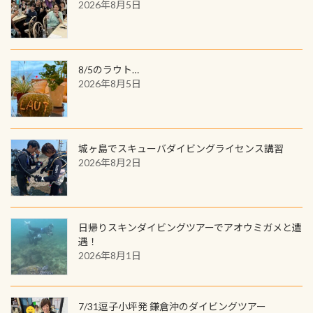
ワクワクが続く60周年限定企画で
2026年8月5日
ウウオ」です 大きなものでは体長1m
す。コースを修了されたら、ぜひ参加
を超える世界最大の両生類です個体
してみてくださいね 毎月60名様、年
数が少なくかなり貴重な生物です
間720名様にPADIグッズが当たるチ
が、ここ長良川ではかなりの確立で
ャンス 受講したPADIダイブセンター
8/5のラウト…
見ることが出来ます特別天然記念物
／リゾートが用意したオリジナル景
2026年8月5日
と言えば他には「
続きを読む
品が当たることも！ PADIデジタルく
じに参加する
城ヶ島でスキューバダイビングライセンス講習
2026年8月2日
日帰りスキンダイビングツアーでアオウミガメと遭
遇！
2026年8月1日
7/31逗子小坪発 鎌倉沖のダイビングツアー