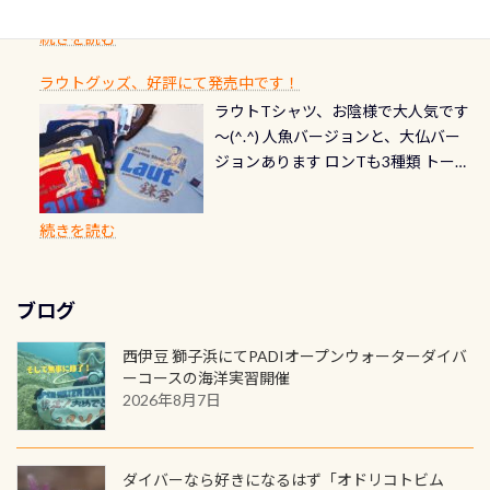
らのエントリーエキジットは正に大
できます！ 水深9m 長さ12m 幅4m
首や首のシール部分の破れ、穴あき
ダイブや記念日のサプライズとして、
ードを申し込みの方は対象外となり
自然の中でのダイビングを実感させ
水温も23℃～25℃をキープ真冬でも
続きを読む
チェック など… 価格は と、各所こ
ご友人などへプレゼントすることも
ます。 ※ 2026年12月の認定でも、
てくれます 川でのダイビングとは
お楽しみ頂けます 反対側の窓からも
れだけかかります※給気バルブのみ
できます！ カードデザインは以下か
2027年1月以降に発行されるカードは
川なので勿論流れていますが、流れ
ラウトグッズ、好評にて発売中です！
見ることが出来るので、付き添いの方
のオーバーホールは5,500円 ただ毎回
ら選べます！ 記念の本数での作成は
通常デザインとなります ダイビン
る速さはゆっくりの場所もあれば、
ラウトTシャツ、お陰様で大人気です
とも記念撮影も出来ますよ スキンダ
修理や点検をする度に1行目の「水漏
勿論、お好きな数字や文字を入れら
グは、始めた「年」も思い出になる
速い場所もあります。海だとかなりの
～(^.^) 人魚バージョンと、大仏バー
イビングでも参加できます！ かなり
れ検査代」が5,500円掛かります そこ
れるので、お誕生日や色んな企画など
ダイビングを始めるきっかけは人そ
速さに感じられる場所もあります
ジョンあります ロンTも3種類 トート
楽しめます是非ご参加ください！ 写
で下記のキャンペーンを利用してみ
でのオリジナルの記念カードを自由
れぞれ。でも、「いつ始めたか」
が、水中のくぼみや岩陰に入ると嘘
バックも3種類ご用意(^.^) パーカーも
真撮影の練習や、4時間たっぷり利用
てはどうでしょうか？ 8/31までの間
に発行出来ますよ！ ただし、個人で
は、あとから振り返ると大切な思い
のように流れが無くなる所もあり、そ
両デザインありますよん！ 胸には新
出来るので、普通に中性浮力の練習に
に、ドライスーツの点検・オーバー
PADIの本部へ直接の申請は出来ませ
出になります。 60周年という節目の
続きを読む
う行った所を案内して基本的には水
ロゴを採用！ 全てのグッズにはこの
もなりますヨ 料金等、詳しくは 詳細
ホールを出して頂いた方は、上記の
ん お問い合わせ、お申し込みの受付
年に、PADIとともに、あなたの海の
深が浅いので危険ではありません流
ラベルが付いてます(^.^) ・Tシャツ
はこちら
水検査料5,500円がなんと無料になり
窓口は、PADIダイブセンターのみ
物語を始めてみませんか。あなたの
れの速さから、渦になっている箇所
3,980円(税別) ・パーカー 6,980円 ・
ます！ ドライスーツクリーニングだ
勿論当店でも発行出来ます（他団体
最初の1枚、あるいは次の1枚が、60
もあればダウンカレントが発生して
ブログ
トートバック M 1,980円 ・トートバ
けでも出そうと思ってる方は、セッ
の方もOK） 詳しいページ作りました
周年記念デザインになります 今始
いる箇所などもあり、なかなか海では
ック S 1,390円 ・ロンT 4,200円 (すべ
トでこの水検査も出しましょう！そ
のでご覧ください下さい ➡︎ コチラ
めると、60周年ならではの楽しみ
西伊豆 獅子浜にてPADIオープンウォーターダイバ
見られない光景です 透明度の良い川
て税別) オマケ スタッフ用にポロシャ
し
続きを読む
も： PADIデジタルくじ PADIコース
ーコースの海洋実習開催
を数百メートルドリフトする(流され
ツも作ってみました 腰の位置にある
を修了してCカードを取得すると、カ
2026年8月7日
る)のは快感です！ 特別天然記念物
人魚が可愛い 着ると働く事になりま
ードに記載されたダイバーナンバー
「オオサンショウウオ」が見れる 長
すが、欲しい方リクエストください
で参加できるデジタルくじにチャレ
良川ダイビング最大の見どころがこ
(笑) ※カラーは変えられます
ンジできます。講習を終えたあとも、
ダイバーなら好きになるはず「オドリコトビム
の特別天然記念物の「オオサンショ