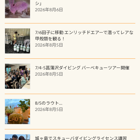
ワクワクが続く60周年限定企画で
シ」
ウウオ」です 大きなものでは体長1m
2026年8月6日
す。コースを修了されたら、ぜひ参加
を超える世界最大の両生類です個体
してみてくださいね 毎月60名様、年
数が少なくかなり貴重な生物です
間720名様にPADIグッズが当たるチ
が、ここ長良川ではかなりの確立で
ャンス 受講したPADIダイブセンター
7/6田子に移動 エンリッチドエアーで潜ってレアな
見ることが出来ます特別天然記念物
／リゾートが用意したオリジナル景
甲殻類を観る！
と言えば他には「
続きを読む
2026年8月5日
品が当たることも！ PADIデジタルく
じに参加する
7/4-5菖蒲沢ダイビング バーベキューツアー開催
2026年8月5日
8/5のラウト…
2026年8月5日
城ヶ島でスキューバダイビングライセンス講習