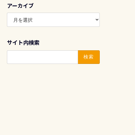
アーカイブ
ア
ー
カ
イ
サイト内検索
ブ
検
索: