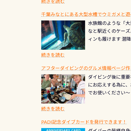
記念が、これからの
続きを読む
場所もあります。海
PADI認定カード 
もあり、そう行った
千葉みなとにある大型水槽でウミガメと遊
終営業日までの発行分 
ダウンカレントが発
水族館のような「大
やオリジナルカード
る(流される)のは
なと駅近くのケーズ
す。 ※ 2026年
記念物の「オオサン
ィンも履けます 潜
思い出になる ダイ
すが、ここ長良川で
生態は変わります)
ます。 60周年と
（むしろちょっかい
続きを読む
が、60周年記念デザ
水槽が見える感じに
ードを取得すると、
アフターダイビングのグルメ情報ページ作
楽しみ頂けます 反
も、ワクワクが続く
ダイビング後に重要
できます！ かなり
PADIグッズが当た
にお応えする為に、
にもなりますヨ 料
ルくじに参加する
でお使いください～
続きを読む
PADI記念ダイブカードを発行できます！
ダイバーの皆様自身