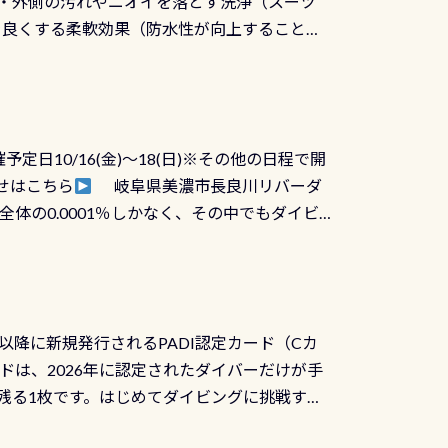
ツの内側・外側の汚れやニオイを落とす洗浄（スーツ
りを良くする柔軟効果（防水性が向上することで
ルブが押しっぱなしになったり押せなくなるトラ
に動くので閉めにくかったり閉まらないというこ
)も行っておきましょう 具体的には ●ピンホー
！実際水につけて水検査して調べます ●給気バ
日10/16(金)～18(日)※その他の日程で開
が、空気を送り込む「給気バルブ」のオーバ
せはこちら
岐阜県美濃市長良川リバーダ
ボタンが潮噛みしてドライスーツに空気が入り
体の0.0001％しかなく、その中でもダイビ
方はこれを機会に是非やってください！！ ●
リバーダイビングその長良川に当店は2012
ません意外と使用するこのバルブしっかりと
数少ないショップの1つであり「リバーダイビン
の穴あきチェック・手首や首のシール部分の破
アーをご提供しております是非ご参加下さい
オーバーホールは5,500円 ただ毎回修理や
三大清流(四万十川、柿田川)の１つに数えられ
ャンペーンを利用してみてはどうでしょうか？
日以降に新規発行されるPADI認定カード（Cカ
を経て伊勢湾に流れます1985年には環境省
水検査料5,500円がなんと無料になります！
ドは、2026年に認定されたダイバーだけが手
選ばれた清流です川にしては珍しく、水深が深い
出しましょう！そし
続きを読む
残る1枚です。はじめてダイビングに挑戦する
トリーエキジットは正に大自然の中でのダイビ
0周年の年にダイビングの一歩を進めた”という
、流れる速さはゆっくりの場所もあれば、速い