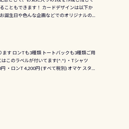
ることもできます！ カードデザインは以下か
、お誕生日や色んな企画などでのオリジナルの
出来ません お問い合わせ、お申し込みの受付
） 詳しいページ作りましたのでご覧ください下
ります ロンTも3種類 トートバックも3種類ご用
にはこのラベルが付いてます(^.^) ・Tシャツ
90円 ・ロンT 4,200円 (すべて税別) オマケ スタ
になりますが、欲しい方リクエストください