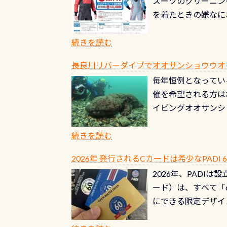
スーツのクリーニング
を着たときの嫌なに
水没の可能性が低く
ブルがなくなります
続きを読む
とがなくなります！
長良川リバーダイブでオオサンショウウオを見よ
ル(穴)がないか確
毎年恒例となっている
ルブのオーバーホー
催を希望される方は
ーホールも非常に大
イビングオオサンシ
過ぎて急浮上…なん
ングが出来るエリア
リストバルブのオー
年から潜っています
続きを読む
点検しておきましょ
の潜り方講習」「オ
れ、穴あきチェック
2026年 発行されるCカードは希少なPADI
ませ 6月から10
点検をする度に1行
2026年、PADI
る清流（水質汚染の
8/31までの間に
ード）は、すべて「
の「名水100選」
ドライスーツクリー
にできる限定デザイ
ところでは12mほ
人、久しぶりにダイ
ングを実感させてく