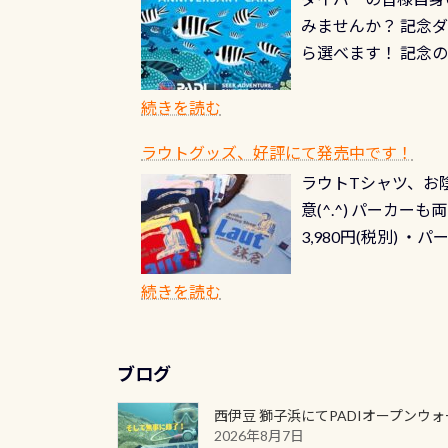
みませんか？ 記念
ら選べます！ 記念
記念カードを自由に
窓口は、PADIダ
続きを読む
さい ➡︎ コチラ
ラウトグッズ、好評にて発売中です！
ラウトTシャツ、お陰
意(^.^) パーカ
3,980円(税別) ・パ
ッフ用にポロシャツ
(笑) ※カラーは変
続きを読む
ブログ
西伊豆 獅子浜にてPADIオープンウ
2026年8月7日