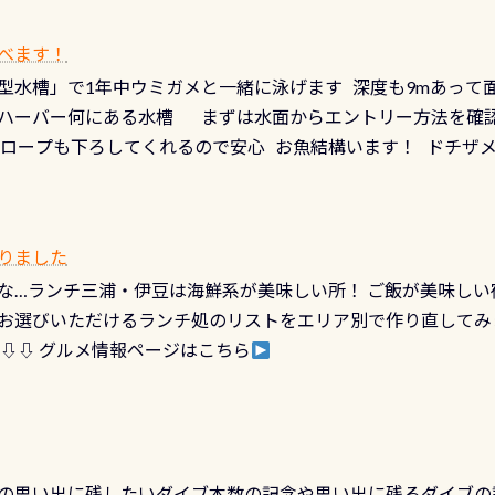
ダイビング人生に寄り添います。 対象となるカードについて 対象
だとかなりの速さに感じられる場所もありますが、水中のくぼ
カードの種類：ブルー：通常ゴールド：5スター店ブラック：プロレベル
所を案内して基本的には水深が浅いので危険ではありません流
べます！
【注意事項】※ PADI Freediver、Mermaid、EFR、
生している箇所などもあり、なかなか海では見られない光景で
型水槽」で1年中ウミガメと一緒に泳げます 深度も9mあって
対象のディスティンクティブ・スペシャルティ、AWAREデザ
快感です！ 特別天然記念物「オオサンショウウオ」が見れる 長
ハーバー何にある水槽 まずは水面からエントリー方法を確認
12月の認定でも、2027年1月以降に発行されるカードは通常デ
ショウウオ」です 大きなものでは体長1mを超える世界最大の
降ロープも下ろしてくれるので安心 お魚結構います！ ドチザ
ビングを始めるきっかけは人それぞれ。でも、「いつ始めたか
はかなりの確立で見ることが出来ます特別天然記念物と言えば
 南国系のお魚いっぱいです でもやはり人気は・・・ ウミガメ
いう節目の年に、PADIとともに、あなたの海の物語を始めてみま
出してくる） 潜降ロープに身を寄せて休憩中（可愛い！！） 
インになります 今始めると、60周年ならではの楽しみも： PA
なっていて、食事しながら観賞できます！ 水深9m 長さ12m 
カードに記載されたダイバーナンバーで参加できるデジタルく
りました
対側の窓からも見ることが出来るので、付き添いの方とも記念
60周年限定企画です。コースを修了されたら、ぜひ参加してみて
な…ランチ三浦・伊豆は海鮮系が美味しい所！ ご飯が美味しい
楽しめます是非ご参加ください！ 写真撮影の練習や、4時間た
るチャンス 受講したPADIダイブセンター／リゾートが用意した
お選びいただけるランチ処のリストをエリア別で作り直してみ
金等、詳しくは 詳細はこちら
 ⇩⇩ グルメ情報ページはこちら
の思い出に残したいダイブ本数の記念や思い出に残るダイブの