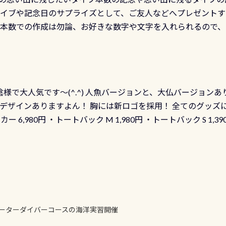
ダイブや記念日のサプライズとして、ご友人などへプレゼントす
の本数での作成は勿論、お好きな数字や文字を入れられるので
発行出来ますよ！ ただし、個人でPADIの本部へ直接の申請は
イブセンターのみ 勿論当店でも発行出来ます（他団体の方もOK
様で大人気です～(^.^) 人魚バージョンと、大仏バージョンあ
ーも両デザインありますよん！ 胸には新ロゴを採用！ 全てのグッズ
ーカー 6,980円 ・トートバック M 1,980円 ・トートバック S 1,3
も作ってみました 腰の位置にある人魚が可愛い 着ると働く事
えられます
ォーターダイバーコースの海洋実習開催