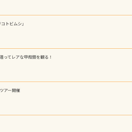
リコトビムシ」
で潜ってレアな甲殻類を観る！
ーツアー開催