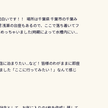
：2026年2月1日以降に新規発行される
みや岩陰に入ると嘘のように流れが無くなる所
 期間：2026年2月1日〜2026年12月最
れの速さから、渦になっている箇所もあれば
TECなど特別プログラムの専用カードが発行されるもの
す 透明度の良い川を数百メートルドリフトす
面白いです！！ 場所は千葉県 千葉市の千葉み
インカードを申し込みの方は対象外となりま
良川ダイビング最大の見どころがこの特別天然
 浅瀬の台座もあるので、ここで落ち着いてフ
ザインとなります ダイビングは、始めた「年」も
両生類です個体数が少なくかなり貴重な生物で
メめっちゃいました(時期によって水槽内にいる
」は、あとから振り返ると大切な思い出になり
他には「
続きを読む
ちゃん！ダイバー慣れしていて、逃げません
せんか。あなたの最初の1枚、あるいは次の1枚
こんな感じで撮りました(笑) レストランから
DIデジタルくじ PADIコースを修了してCカ
幅4m水温も23℃～25℃をキープ真冬でもお
じにチャレンジできます。講習を終えたあと
撮影も出来ますよ スキンダイビングでも参加
くださいね 毎月60名様、年間720名様に
宿に泊まりたい…など！ 皆様のわがままに即座
っぷり利用出来るので、普通に中性浮力の練習
オリジナル景品が当たることも！ PADIデジタ
ました「ここに行ってみたい！」なんて感じ
記念として、お気に入りの1枚を作成し残して