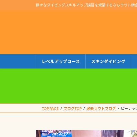
コ
ナ
様々なダイビングスキルアップ講習を受講するならラウト鎌
ン
ビ
テ
ゲ
ン
ー
ツ
シ
へ
ョ
ス
ン
キ
に
レベルアップコース
スキンダイビング
ッ
移
プ
動
TOP PAGE
ブログTOP
過去ラウトブログ
ピーナッ