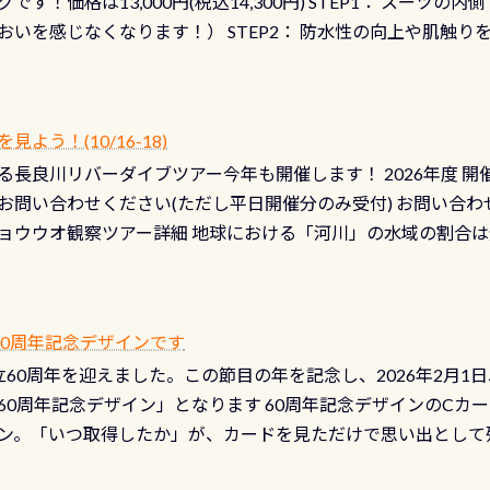
です！価格は13,000円(税込14,300円) STEP1： スー
おいを感じなくなります！） STEP2： 防水性の向上や肌触
なります！） STEP3： 排気バルブの分解・洗浄のO/H（バ
！） STEP4： ファスナーの潤滑化（ファスナーがスムーズ
） 詳細は
コチラ あと…ドライスーツの点検(オーバーホール
う！(10/16-18)
認冬になり、使い始めてから水漏れする…ってのは避けましょう
長良川リバーダイブツアー今年も開催します！ 2026年度 開催予定
ル排気バルブは、ドライスーツクリーニングの際に行うのです
お問い合わせください(ただし平日開催分のみ受付) お問い合わ
切です BCDで言うと給気ボタンの点検と一緒な訳ですから、
ョウウオ観察ツアー詳細 地球における「河川」の水域の割合は全
て事がないようにしっかり点検しましょう！まだした事がない
は更に限られており、非常に貴重な体験が出来る「長良川」での
バーホールここはドライスーツクリーニング時に、分解洗浄し
 長良川ダイビングの魅力を存分までお伝え出来る、国内でも
う ●その他の箇所・防水ファスナーの劣化がないか・ブーツ
オサンショウウオ観察講習」も合わせて開催している希少なツ
 など… 価格は と、各所これだけかかります※給気バルブのみの
 60周年記念デザインです
月の間で開催しております 長良川ってどんな川？ 長良川は日本
目の「水漏れ検査代」が5,500円掛かります そこで下記のキ
は設立60周年を迎えました。この節目の年を記念し、2026年2月1
少ない、または無い川のこと）で岐阜県の郡上市に始まり、美濃
、ドライスーツの点検・オーバーホールを出して頂いた方は、上記の
60周年記念デザイン」となります 60周年記念デザインのCカー
にまた2001年には「日本の水浴場88選」に全国で唯一河川で
ニングだけでも出そうと思ってる方は、セットでこの水検査も
ン。「いつ取得したか」が、カードを見ただけで思い出として
どあり十分ダイビングを楽しむことが出来ます 川原からのエン
ビングを再開する人、次のレベルへステップアップする人。“6
れます 川でのダイビングとは 川なので勿論流れていますが