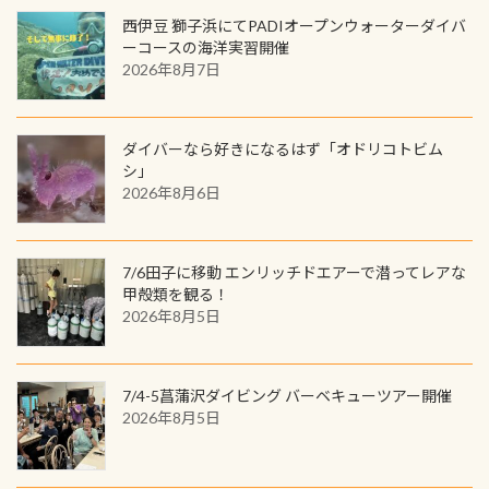
いる箇所などもあり、なかなか海では
ック S 1,390円 ・ロンT 4,200円 (すべ
トでこの水検査も出しましょう！そ
のでご覧ください下さい ➡︎ コチラ
めると、60周年ならではの楽しみ
西伊豆 獅子浜にてPADIオープンウォーターダイバ
見られない光景です 透明度の良い川
て税別) オマケ スタッフ用にポロシャ
し
続きを読む
も： PADIデジタルくじ PADIコース
ーコースの海洋実習開催
を数百メートルドリフトする(流され
ツも作ってみました 腰の位置にある
を修了してCカードを取得すると、カ
2026年8月7日
る)のは快感です！ 特別天然記念物
人魚が可愛い 着ると働く事になりま
ードに記載されたダイバーナンバー
「オオサンショウウオ」が見れる 長
すが、欲しい方リクエストください
で参加できるデジタルくじにチャレ
良川ダイビング最大の見どころがこ
(笑) ※カラーは変えられます
ンジできます。講習を終えたあとも、
ダイバーなら好きになるはず「オドリコトビム
の特別天然記念物の「オオサンショ
ワクワクが続く60周年限定企画で
シ」
ウウオ」です 大きなものでは体長1m
2026年8月6日
す。コースを修了されたら、ぜひ参加
を超える世界最大の両生類です個体
してみてくださいね 毎月60名様、年
数が少なくかなり貴重な生物です
間720名様にPADIグッズが当たるチ
が、ここ長良川ではかなりの確立で
ャンス 受講したPADIダイブセンター
7/6田子に移動 エンリッチドエアーで潜ってレアな
見ることが出来ます特別天然記念物
／リゾートが用意したオリジナル景
甲殻類を観る！
と言えば他には「
続きを読む
2026年8月5日
品が当たることも！ PADIデジタルく
じに参加する
7/4-5菖蒲沢ダイビング バーベキューツアー開催
2026年8月5日