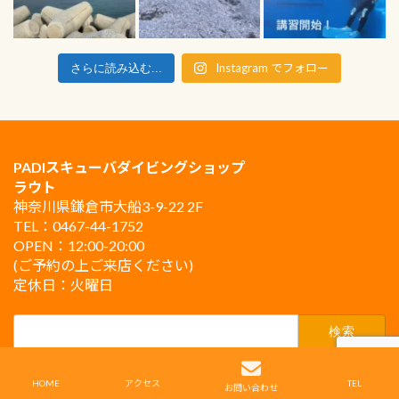
Instagram でフォロー
さらに読み込む...
PADIスキューバダイビングショップ
ラウト
神奈川県鎌倉市大船3-9-22 2F
TEL：0467-44-1752
OPEN：12:00-20:00
(ご予約の上ご来店ください)
定休日：火曜日
検
索:
Copyright © PADIスキューバダイビングショップ ラウト鎌倉 All Rights Reserved.
HOME
アクセス
TEL
お問い合わせ