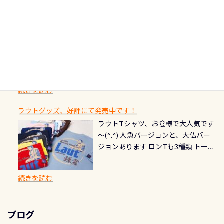
期間：2026年2月1日〜2026年12月最
続きを読む
ストをエリア別で作り直してみまし
1985年には環境省の「名水100選」
ん！ダイバー慣れしていて、逃げませ
オーバーホールここはドライスーツ
終営業日までの発行分 【注意事項】
た「ここに行ってみたい！」なんて
にまた2001年には「日本の水浴場88
ん（むしろちょっかい出してくる）
クリーニング時に、分解洗浄しませ
PADI記念ダイブカードを発行できます！
※ PADI Freediver、Mermaid、EFR、
感じでお使いください～ ⇩⇩ グルメ
選」に全国で唯一河川で選ばれた清
潜降ロープに身を寄せて休憩中（可
ん意外と使用するこのバルブしっか
ダイバーの皆様自身の思い出に残し
TECなど特別プログラムの専用カー
情報ページはこちら
流です川にしては珍しく、水深が深
愛い！！） こんな感じで撮りまし
りと点検しておきましょう ●その他
たいダイブ本数の記念や思い出に残
ドが発行されるものやオリジナルカ
いところでは12mほどあり十分ダイビ
た(笑) レストランから水槽が見える
の箇所・防水ファスナーの劣化がな
るダイブの記念として、お気に入りの
ード対象のディスティンクティブ・
ングを楽しむことが出来ます 川原か
感じになっていて、食事しながら観賞
いか・ブーツの穴あきチェック・手
1枚を作成し残してみませんか？ 記念
スペシャルティ、AWAREデザインカ
らのエントリーエキジットは正に大
できます！ 水深9m 長さ12m 幅4m
首や首のシール部分の破れ、穴あき
ダイブや記念日のサプライズとして、
ードを申し込みの方は対象外となり
自然の中でのダイビングを実感させ
水温も23℃～25℃をキープ真冬でも
続きを読む
チェック など… 価格は と、各所こ
ご友人などへプレゼントすることも
ます。 ※ 2026年12月の認定でも、
てくれます 川でのダイビングとは
お楽しみ頂けます 反対側の窓からも
れだけかかります※給気バルブのみ
できます！ カードデザインは以下か
2027年1月以降に発行されるカードは
川なので勿論流れていますが、流れ
ラウトグッズ、好評にて発売中です！
見ることが出来るので、付き添いの方
のオーバーホールは5,500円 ただ毎回
ら選べます！ 記念の本数での作成は
通常デザインとなります ダイビン
る速さはゆっくりの場所もあれば、
ラウトTシャツ、お陰様で大人気です
とも記念撮影も出来ますよ スキンダ
修理や点検をする度に1行目の「水漏
勿論、お好きな数字や文字を入れら
グは、始めた「年」も思い出になる
速い場所もあります。海だとかなりの
～(^.^) 人魚バージョンと、大仏バー
イビングでも参加できます！ かなり
れ検査代」が5,500円掛かります そこ
れるので、お誕生日や色んな企画など
ダイビングを始めるきっかけは人そ
速さに感じられる場所もあります
ジョンあります ロンTも3種類 トート
楽しめます是非ご参加ください！ 写
で下記のキャンペーンを利用してみ
でのオリジナルの記念カードを自由
れぞれ。でも、「いつ始めたか」
が、水中のくぼみや岩陰に入ると嘘
バックも3種類ご用意(^.^) パーカーも
真撮影の練習や、4時間たっぷり利用
てはどうでしょうか？ 8/31までの間
に発行出来ますよ！ ただし、個人で
は、あとから振り返ると大切な思い
のように流れが無くなる所もあり、そ
両デザインありますよん！ 胸には新
出来るので、普通に中性浮力の練習に
に、ドライスーツの点検・オーバー
PADIの本部へ直接の申請は出来ませ
出になります。 60周年という節目の
続きを読む
う行った所を案内して基本的には水
ロゴを採用！ 全てのグッズにはこの
もなりますヨ 料金等、詳しくは 詳細
ホールを出して頂いた方は、上記の
ん お問い合わせ、お申し込みの受付
年に、PADIとともに、あなたの海の
深が浅いので危険ではありません流
ラベルが付いてます(^.^) ・Tシャツ
はこちら
水検査料5,500円がなんと無料になり
窓口は、PADIダイブセンターのみ
物語を始めてみませんか。あなたの
れの速さから、渦になっている箇所
3,980円(税別) ・パーカー 6,980円 ・
ます！ ドライスーツクリーニングだ
勿論当店でも発行出来ます（他団体
最初の1枚、あるいは次の1枚が、60
もあればダウンカレントが発生して
ブログ
トートバック M 1,980円 ・トートバ
けでも出そうと思ってる方は、セッ
の方もOK） 詳しいページ作りました
周年記念デザインになります 今始