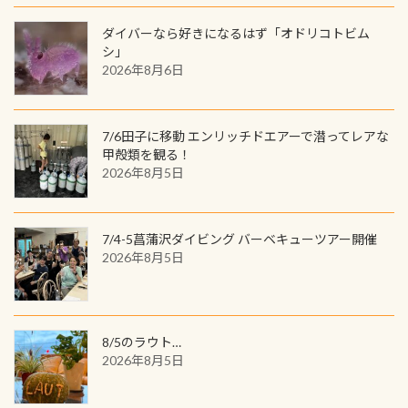
間720名様にPADIグッズが当たるチ
が、ここ長良川ではかなりの確立で
ャンス 受講したPADIダイブセンター
ダイバーなら好きになるはず「オドリコトビム
見ることが出来ます特別天然記念物
／リゾートが用意したオリジナル景
シ」
と言えば他には「
続きを読む
2026年8月6日
品が当たることも！ PADIデジタルく
じに参加する
7/6田子に移動 エンリッチドエアーで潜ってレアな
甲殻類を観る！
2026年8月5日
7/4-5菖蒲沢ダイビング バーベキューツアー開催
2026年8月5日
8/5のラウト…
2026年8月5日