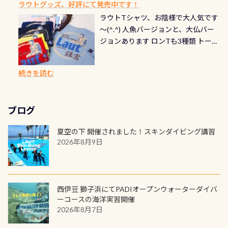
川なので勿論流れていますが、流れ
ラウトグッズ、好評にて発売中です！
見ることが出来るので、付き添いの方
のオーバーホールは5,500円 ただ毎回
ら選べます！ 記念の本数での作成は
通常デザインとなります ダイビン
る速さはゆっくりの場所もあれば、
ラウトTシャツ、お陰様で大人気です
とも記念撮影も出来ますよ スキンダ
修理や点検をする度に1行目の「水漏
勿論、お好きな数字や文字を入れら
グは、始めた「年」も思い出になる
速い場所もあります。海だとかなりの
～(^.^) 人魚バージョンと、大仏バー
イビングでも参加できます！ かなり
れ検査代」が5,500円掛かります そこ
れるので、お誕生日や色んな企画など
ダイビングを始めるきっかけは人そ
速さに感じられる場所もあります
ジョンあります ロンTも3種類 トート
楽しめます是非ご参加ください！ 写
で下記のキャンペーンを利用してみ
でのオリジナルの記念カードを自由
れぞれ。でも、「いつ始めたか」
が、水中のくぼみや岩陰に入ると嘘
バックも3種類ご用意(^.^) パーカーも
真撮影の練習や、4時間たっぷり利用
てはどうでしょうか？ 8/31までの間
に発行出来ますよ！ ただし、個人で
は、あとから振り返ると大切な思い
のように流れが無くなる所もあり、そ
両デザインありますよん！ 胸には新
出来るので、普通に中性浮力の練習に
に、ドライスーツの点検・オーバー
PADIの本部へ直接の申請は出来ませ
出になります。 60周年という節目の
続きを読む
う行った所を案内して基本的には水
ロゴを採用！ 全てのグッズにはこの
もなりますヨ 料金等、詳しくは 詳細
ホールを出して頂いた方は、上記の
ん お問い合わせ、お申し込みの受付
年に、PADIとともに、あなたの海の
深が浅いので危険ではありません流
ラベルが付いてます(^.^) ・Tシャツ
はこちら
水検査料5,500円がなんと無料になり
窓口は、PADIダイブセンターのみ
物語を始めてみませんか。あなたの
れの速さから、渦になっている箇所
3,980円(税別) ・パーカー 6,980円 ・
ます！ ドライスーツクリーニングだ
勿論当店でも発行出来ます（他団体
最初の1枚、あるいは次の1枚が、60
もあればダウンカレントが発生して
ブログ
トートバック M 1,980円 ・トートバ
けでも出そうと思ってる方は、セッ
の方もOK） 詳しいページ作りました
周年記念デザインになります 今始
いる箇所などもあり、なかなか海では
ック S 1,390円 ・ロンT 4,200円 (すべ
トでこの水検査も出しましょう！そ
のでご覧ください下さい ➡︎ コチラ
めると、60周年ならではの楽しみ
夏空の下 開催されました！スキンダイビング講習
見られない光景です 透明度の良い川
て税別) オマケ スタッフ用にポロシャ
し
続きを読む
も： PADIデジタルくじ PADIコース
2026年8月9日
を数百メートルドリフトする(流され
ツも作ってみました 腰の位置にある
を修了してCカードを取得すると、カ
る)のは快感です！ 特別天然記念物
人魚が可愛い 着ると働く事になりま
ードに記載されたダイバーナンバー
「オオサンショウウオ」が見れる 長
すが、欲しい方リクエストください
で参加できるデジタルくじにチャレ
良川ダイビング最大の見どころがこ
(笑) ※カラーは変えられます
ンジできます。講習を終えたあとも、
西伊豆 獅子浜にてPADIオープンウォーターダイバ
の特別天然記念物の「オオサンショ
ワクワクが続く60周年限定企画で
ーコースの海洋実習開催
ウウオ」です 大きなものでは体長1m
2026年8月7日
す。コースを修了されたら、ぜひ参加
を超える世界最大の両生類です個体
してみてくださいね 毎月60名様、年
数が少なくかなり貴重な生物です