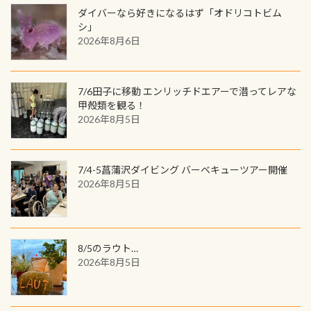
(笑) ※カラーは変えられます
ンジできます。講習を終えたあとも、
ダイバーなら好きになるはず「オドリコトビム
の特別天然記念物の「オオサンショ
ワクワクが続く60周年限定企画で
シ」
ウウオ」です 大きなものでは体長1m
2026年8月6日
す。コースを修了されたら、ぜひ参加
を超える世界最大の両生類です個体
してみてくださいね 毎月60名様、年
数が少なくかなり貴重な生物です
間720名様にPADIグッズが当たるチ
が、ここ長良川ではかなりの確立で
ャンス 受講したPADIダイブセンター
7/6田子に移動 エンリッチドエアーで潜ってレアな
見ることが出来ます特別天然記念物
／リゾートが用意したオリジナル景
甲殻類を観る！
と言えば他には「
続きを読む
2026年8月5日
品が当たることも！ PADIデジタルく
じに参加する
7/4-5菖蒲沢ダイビング バーベキューツアー開催
2026年8月5日
8/5のラウト…
2026年8月5日