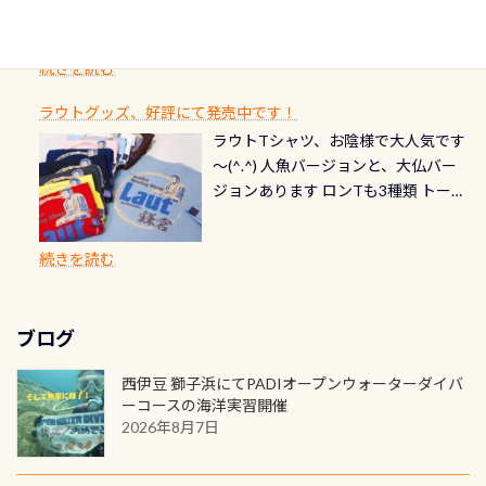
ード対象のディスティンクティブ・
ングを楽しむことが出来ます 川原か
感じになっていて、食事しながら観賞
いか・ブーツの穴あきチェック・手
1枚を作成し残してみませんか？ 記念
スペシャルティ、AWAREデザインカ
らのエントリーエキジットは正に大
できます！ 水深9m 長さ12m 幅4m
首や首のシール部分の破れ、穴あき
ダイブや記念日のサプライズとして、
ードを申し込みの方は対象外となり
自然の中でのダイビングを実感させ
水温も23℃～25℃をキープ真冬でも
続きを読む
チェック など… 価格は と、各所こ
ご友人などへプレゼントすることも
ます。 ※ 2026年12月の認定でも、
てくれます 川でのダイビングとは
お楽しみ頂けます 反対側の窓からも
れだけかかります※給気バルブのみ
できます！ カードデザインは以下か
2027年1月以降に発行されるカードは
川なので勿論流れていますが、流れ
ラウトグッズ、好評にて発売中です！
見ることが出来るので、付き添いの方
のオーバーホールは5,500円 ただ毎回
ら選べます！ 記念の本数での作成は
通常デザインとなります ダイビン
る速さはゆっくりの場所もあれば、
ラウトTシャツ、お陰様で大人気です
とも記念撮影も出来ますよ スキンダ
修理や点検をする度に1行目の「水漏
勿論、お好きな数字や文字を入れら
グは、始めた「年」も思い出になる
速い場所もあります。海だとかなりの
～(^.^) 人魚バージョンと、大仏バー
イビングでも参加できます！ かなり
れ検査代」が5,500円掛かります そこ
れるので、お誕生日や色んな企画など
ダイビングを始めるきっかけは人そ
速さに感じられる場所もあります
ジョンあります ロンTも3種類 トート
楽しめます是非ご参加ください！ 写
で下記のキャンペーンを利用してみ
でのオリジナルの記念カードを自由
れぞれ。でも、「いつ始めたか」
が、水中のくぼみや岩陰に入ると嘘
バックも3種類ご用意(^.^) パーカーも
真撮影の練習や、4時間たっぷり利用
てはどうでしょうか？ 8/31までの間
に発行出来ますよ！ ただし、個人で
は、あとから振り返ると大切な思い
のように流れが無くなる所もあり、そ
両デザインありますよん！ 胸には新
出来るので、普通に中性浮力の練習に
に、ドライスーツの点検・オーバー
PADIの本部へ直接の申請は出来ませ
出になります。 60周年という節目の
続きを読む
う行った所を案内して基本的には水
ロゴを採用！ 全てのグッズにはこの
もなりますヨ 料金等、詳しくは 詳細
ホールを出して頂いた方は、上記の
ん お問い合わせ、お申し込みの受付
年に、PADIとともに、あなたの海の
深が浅いので危険ではありません流
ラベルが付いてます(^.^) ・Tシャツ
はこちら
水検査料5,500円がなんと無料になり
窓口は、PADIダイブセンターのみ
物語を始めてみませんか。あなたの
れの速さから、渦になっている箇所
3,980円(税別) ・パーカー 6,980円 ・
ます！ ドライスーツクリーニングだ
勿論当店でも発行出来ます（他団体
最初の1枚、あるいは次の1枚が、60
もあればダウンカレントが発生して
ブログ
トートバック M 1,980円 ・トートバ
けでも出そうと思ってる方は、セッ
の方もOK） 詳しいページ作りました
周年記念デザインになります 今始
いる箇所などもあり、なかなか海では
ック S 1,390円 ・ロンT 4,200円 (すべ
トでこの水検査も出しましょう！そ
のでご覧ください下さい ➡︎ コチラ
めると、60周年ならではの楽しみ
西伊豆 獅子浜にてPADIオープンウォーターダイバ
見られない光景です 透明度の良い川
て税別) オマケ スタッフ用にポロシャ
し
続きを読む
も： PADIデジタルくじ PADIコース
ーコースの海洋実習開催
を数百メートルドリフトする(流され
ツも作ってみました 腰の位置にある
を修了してCカードを取得すると、カ
2026年8月7日
る)のは快感です！ 特別天然記念物
人魚が可愛い 着ると働く事になりま
ードに記載されたダイバーナンバー
「オオサンショウウオ」が見れる 長
すが、欲しい方リクエストください
で参加できるデジタルくじにチャレ
良川ダイビング最大の見どころがこ