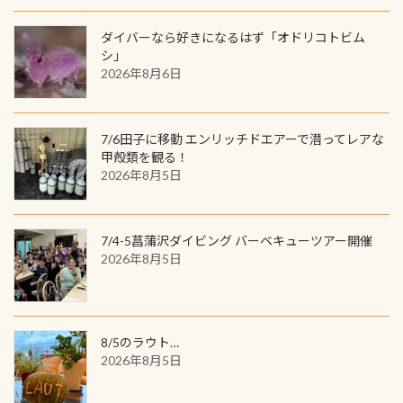
間720名様にPADIグッズが当たるチ
が、ここ長良川ではかなりの確立で
ャンス 受講したPADIダイブセンター
ダイバーなら好きになるはず「オドリコトビム
見ることが出来ます特別天然記念物
／リゾートが用意したオリジナル景
シ」
と言えば他には「
続きを読む
2026年8月6日
品が当たることも！ PADIデジタルく
じに参加する
7/6田子に移動 エンリッチドエアーで潜ってレアな
甲殻類を観る！
2026年8月5日
7/4-5菖蒲沢ダイビング バーベキューツアー開催
2026年8月5日
8/5のラウト…
2026年8月5日