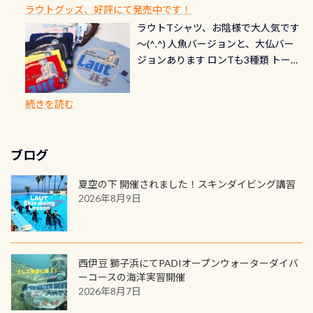
できます！ カードデザインは以下か
2027年1月以降に発行されるカードは
川なので勿論流れていますが、流れ
ラウトグッズ、好評にて発売中です！
見ることが出来るので、付き添いの方
のオーバーホールは5,500円 ただ毎回
ら選べます！ 記念の本数での作成は
通常デザインとなります ダイビン
る速さはゆっくりの場所もあれば、
ラウトTシャツ、お陰様で大人気です
とも記念撮影も出来ますよ スキンダ
修理や点検をする度に1行目の「水漏
勿論、お好きな数字や文字を入れら
グは、始めた「年」も思い出になる
速い場所もあります。海だとかなりの
～(^.^) 人魚バージョンと、大仏バー
イビングでも参加できます！ かなり
れ検査代」が5,500円掛かります そこ
れるので、お誕生日や色んな企画など
ダイビングを始めるきっかけは人そ
速さに感じられる場所もあります
ジョンあります ロンTも3種類 トート
楽しめます是非ご参加ください！ 写
で下記のキャンペーンを利用してみ
でのオリジナルの記念カードを自由
れぞれ。でも、「いつ始めたか」
が、水中のくぼみや岩陰に入ると嘘
バックも3種類ご用意(^.^) パーカーも
真撮影の練習や、4時間たっぷり利用
てはどうでしょうか？ 8/31までの間
に発行出来ますよ！ ただし、個人で
は、あとから振り返ると大切な思い
のように流れが無くなる所もあり、そ
両デザインありますよん！ 胸には新
出来るので、普通に中性浮力の練習に
に、ドライスーツの点検・オーバー
PADIの本部へ直接の申請は出来ませ
出になります。 60周年という節目の
続きを読む
う行った所を案内して基本的には水
ロゴを採用！ 全てのグッズにはこの
もなりますヨ 料金等、詳しくは 詳細
ホールを出して頂いた方は、上記の
ん お問い合わせ、お申し込みの受付
年に、PADIとともに、あなたの海の
深が浅いので危険ではありません流
ラベルが付いてます(^.^) ・Tシャツ
はこちら
水検査料5,500円がなんと無料になり
窓口は、PADIダイブセンターのみ
物語を始めてみませんか。あなたの
れの速さから、渦になっている箇所
3,980円(税別) ・パーカー 6,980円 ・
ます！ ドライスーツクリーニングだ
勿論当店でも発行出来ます（他団体
最初の1枚、あるいは次の1枚が、60
もあればダウンカレントが発生して
ブログ
トートバック M 1,980円 ・トートバ
けでも出そうと思ってる方は、セッ
の方もOK） 詳しいページ作りました
周年記念デザインになります 今始
いる箇所などもあり、なかなか海では
ック S 1,390円 ・ロンT 4,200円 (すべ
トでこの水検査も出しましょう！そ
のでご覧ください下さい ➡︎ コチラ
めると、60周年ならではの楽しみ
夏空の下 開催されました！スキンダイビング講習
見られない光景です 透明度の良い川
て税別) オマケ スタッフ用にポロシャ
し
続きを読む
も： PADIデジタルくじ PADIコース
2026年8月9日
を数百メートルドリフトする(流され
ツも作ってみました 腰の位置にある
を修了してCカードを取得すると、カ
る)のは快感です！ 特別天然記念物
人魚が可愛い 着ると働く事になりま
ードに記載されたダイバーナンバー
「オオサンショウウオ」が見れる 長
すが、欲しい方リクエストください
で参加できるデジタルくじにチャレ
良川ダイビング最大の見どころがこ
(笑) ※カラーは変えられます
ンジできます。講習を終えたあとも、
西伊豆 獅子浜にてPADIオープンウォーターダイバ
の特別天然記念物の「オオサンショ
ワクワクが続く60周年限定企画で
ーコースの海洋実習開催
ウウオ」です 大きなものでは体長1m
2026年8月7日
す。コースを修了されたら、ぜひ参加
を超える世界最大の両生類です個体
してみてくださいね 毎月60名様、年
数が少なくかなり貴重な生物です