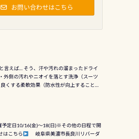
お問い合わせはこちら
と言えば… そう、汗や汚れの溜まったドライ
ツの内側・外側の汚れやニオイを落とす洗浄（スーツ
りを良くする柔軟効果（防水性が向上することで
ルブが押しっぱなしになったり押せなくなるトラ
に動くので閉めにくかったり閉まらないというこ
)も行っておきましょう 具体的には ●ピンホー
！実際水につけて水検査して調べます ●給気バ
日10/16(金)～18(日)※その他の日程で開
が、空気を送り込む「給気バルブ」のオーバ
せはこちら
岐阜県美濃市長良川リバーダ
ボタンが潮噛みしてドライスーツに空気が入り