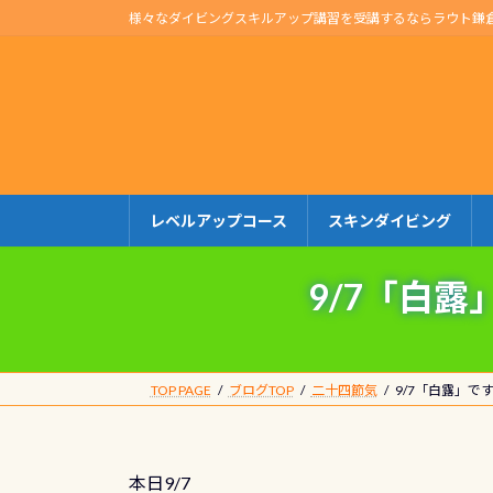
コ
ナ
様々なダイビングスキルアップ講習を受講するならラウト鎌
ン
ビ
テ
ゲ
ン
ー
ツ
シ
へ
ョ
ス
ン
キ
に
レベルアップコース
スキンダイビング
ッ
移
プ
動
9/7「白
TOP PAGE
ブログTOP
二十四節気
9/7「白露」
本日9/7