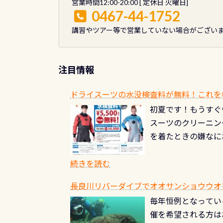
営業時間12:00-20:00 [ 定休日 火曜日]
0467-44-1752
講習やツアー等で営業していない場合がござい
注目情報
ドライスーツの水没検査料が無料！これを
初夏です！もうすぐ
スーツのクリーニング
を着たときの嫌なに
水没の可能性が低く
ブルがなくなります
続きを読む
とがなくなります！
長良川リバーダイブでオオサンショウウオを見よ
ル(穴)がないか確
毎年恒例となっている
ルブのオーバーホー
催を希望される方は
ーホールも非常に大