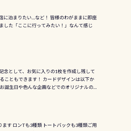
幅4m水温も23℃～25℃をキープ真冬でもお
じにチャレンジできます。講習を終えたあと
撮影も出来ますよ スキンダイビングでも参加
くださいね 毎月60名様、年間720名様に
宿に泊まりたい…など！ 皆様のわがままに即座
っぷり利用出来るので、普通に中性浮力の練習
オリジナル景品が当たることも！ PADIデジタ
ました「ここに行ってみたい！」なんて感じ
記念として、お気に入りの1枚を作成し残して
ることもできます！ カードデザインは以下か
、お誕生日や色んな企画などでのオリジナルの
出来ません お問い合わせ、お申し込みの受付
） 詳しいページ作りましたのでご覧ください下
ります ロンTも3種類 トートバックも3種類ご用