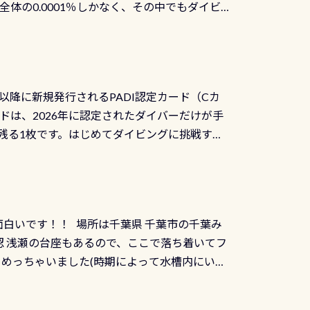
体の0.0001％しかなく、その中でもダイビ
方はこれを機会に是非やってください！！ ●
リバーダイビングその長良川に当店は2012
ません意外と使用するこのバルブしっかりと
数少ないショップの1つであり「リバーダイビン
の穴あきチェック・手首や首のシール部分の破
アーをご提供しております是非ご参加下さい
オーバーホールは5,500円 ただ毎回修理や
三大清流(四万十川、柿田川)の１つに数えられ
ャンペーンを利用してみてはどうでしょうか？
日以降に新規発行されるPADI認定カード（Cカ
を経て伊勢湾に流れます1985年には環境省
水検査料5,500円がなんと無料になります！
ドは、2026年に認定されたダイバーだけが手
選ばれた清流です川にしては珍しく、水深が深い
出しましょう！そし
続きを読む
残る1枚です。はじめてダイビングに挑戦する
トリーエキジットは正に大自然の中でのダイビ
0周年の年にダイビングの一歩を進めた”という
、流れる速さはゆっくりの場所もあれば、速い
：2026年2月1日以降に新規発行される
みや岩陰に入ると嘘のように流れが無くなる所
 期間：2026年2月1日〜2026年12月最
れの速さから、渦になっている箇所もあれば
TECなど特別プログラムの専用カードが発行されるもの
す 透明度の良い川を数百メートルドリフトす
面白いです！！ 場所は千葉県 千葉市の千葉み
インカードを申し込みの方は対象外となりま
良川ダイビング最大の見どころがこの特別天然
 浅瀬の台座もあるので、ここで落ち着いてフ
ザインとなります ダイビングは、始めた「年」も
両生類です個体数が少なくかなり貴重な生物で
メめっちゃいました(時期によって水槽内にいる
」は、あとから振り返ると大切な思い出になり
他には「
続きを読む
ちゃん！ダイバー慣れしていて、逃げません
せんか。あなたの最初の1枚、あるいは次の1枚
こんな感じで撮りました(笑) レストランから
DIデジタルくじ PADIコースを修了してCカ