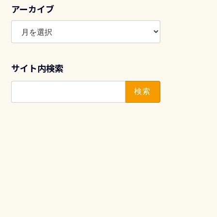
アーカイブ
ア
ー
カ
イ
サイト内検索
ブ
検
索: