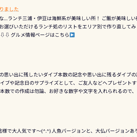
なっていて、食事しながら観賞できます！ 水深9m 長さ12m 
カードに記載されたダイバーナンバーで参加できるデジタルく
りました
対側の窓からも見ることが出来るので、付き添いの方とも記念
60周年限定企画です。コースを修了されたら、ぜひ参加してみて
な…ランチ三浦・伊豆は海鮮系が美味しい所！ ご飯が美味しい
楽しめます是非ご参加ください！ 写真撮影の練習や、4時間た
るチャンス 受講したPADIダイブセンター／リゾートが用意した
お選びいただけるランチ処のリストをエリア別で作り直してみ
金等、詳しくは 詳細はこちら
 ⇩⇩ グルメ情報ページはこちら
の思い出に残したいダイブ本数の記念や思い出に残るダイブの
ダイブや記念日のサプライズとして、ご友人などへプレゼントす
の本数での作成は勿論、お好きな数字や文字を入れられるので
発行出来ますよ！ ただし、個人でPADIの本部へ直接の申請は
イブセンターのみ 勿論当店でも発行出来ます（他団体の方もOK
様で大人気です～(^.^) 人魚バージョンと、大仏バージョンあ