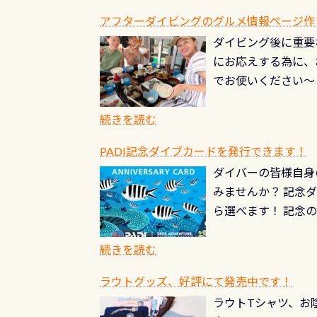
水槽が見える感じに
ードを取得すると、
アフターダイビングのグルメ情報ページ作
楽しみ頂けます 反
も、ワクワクが続く
ダイビング後に重要
できます！ かなり
PADIグッズが当た
にお応えする為に、
にもなりますヨ 料
ルくじに参加する
でお使いください～
続きを読む
PADI記念ダイブカードを発行できます！
ダイバーの皆様自身
みませんか？ 記念
ら選べます！ 記念
記念カードを自由に
窓口は、PADIダ
続きを読む
さい ➡︎ コチラ
ラウトグッズ、好評にて発売中です！
ラウトTシャツ、お陰