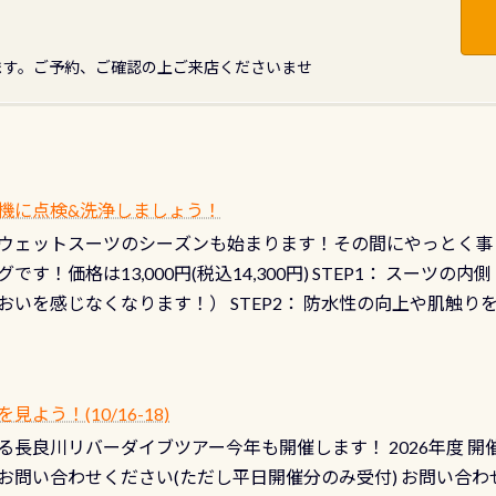
ます。ご予約、ご確認の上ご来店くださいませ
機に点検&洗浄しましょう！
ウェットスーツのシーズンも始まります！その間にやっとく事
です！価格は13,000円(税込14,300円) STEP1： スー
おいを感じなくなります！） STEP2： 防水性の向上や肌触
なります！） STEP3： 排気バルブの分解・洗浄のO/H（バ
！） STEP4： ファスナーの潤滑化（ファスナーがスムーズ
） 詳細は
コチラ あと…ドライスーツの点検(オーバーホール
う！(10/16-18)
認冬になり、使い始めてから水漏れする…ってのは避けましょう
長良川リバーダイブツアー今年も開催します！ 2026年度 開催予定
ル排気バルブは、ドライスーツクリーニングの際に行うのです
お問い合わせください(ただし平日開催分のみ受付) お問い合わ
切です BCDで言うと給気ボタンの点検と一緒な訳ですから、