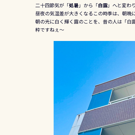
二十四節気が「
処暑
」から「
白露
」へと変わ
昼夜の気温差が大きくなるこの時季は、朝晩
朝の光に白く輝く露のことを、昔の人は「白
粋ですねぇ～