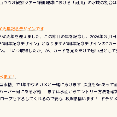
ョウウオ観察ツアー詳細 地球における「河川」の水域の割合は全
て事がないようにしっかり点検しましょう！まだした事がない
は更に限られており、非常に貴重な体験が出来る「長良川」での
バーホールここはドライスーツクリーニング時に、分解洗浄し
 長良川ダイビングの魅力を存分までお伝え出来る、国内でも
う ●その他の箇所・防水ファスナーの劣化がないか・ブーツ
オサンショウウオ観察講習」も合わせて開催している希少なツ
 など… 価格は と、各所これだけかかります※給気バルブのみの
 60周年記念デザインです
月の間で開催しております 長良川ってどんな川？ 長良川は日本
目の「水漏れ検査代」が5,500円掛かります そこで下記のキ
は設立60周年を迎えました。この節目の年を記念し、2026年2月1
少ない、または無い川のこと）で岐阜県の郡上市に始まり、美濃
、ドライスーツの点検・オーバーホールを出して頂いた方は、上記の
60周年記念デザイン」となります 60周年記念デザインのCカー
にまた2001年には「日本の水浴場88選」に全国で唯一河川で
ニングだけでも出そうと思ってる方は、セットでこの水検査も
ン。「いつ取得したか」が、カードを見ただけで思い出として
どあり十分ダイビングを楽しむことが出来ます 川原からのエン
ビングを再開する人、次のレベルへステップアップする人。“6
れます 川でのダイビングとは 川なので勿論流れていますが
ダイビング人生に寄り添います。 対象となるカードについて 対象
だとかなりの速さに感じられる場所もありますが、水中のくぼ
カードの種類：ブルー：通常ゴールド：5スター店ブラック：プロレベル
所を案内して基本的には水深が浅いので危険ではありません流
べます！
【注意事項】※ PADI Freediver、Mermaid、EFR、
生している箇所などもあり、なかなか海では見られない光景で
型水槽」で1年中ウミガメと一緒に泳げます 深度も9mあって
対象のディスティンクティブ・スペシャルティ、AWAREデザ
快感です！ 特別天然記念物「オオサンショウウオ」が見れる 長
ハーバー何にある水槽 まずは水面からエントリー方法を確認
12月の認定でも、2027年1月以降に発行されるカードは通常デ
ショウウオ」です 大きなものでは体長1mを超える世界最大の
降ロープも下ろしてくれるので安心 お魚結構います！ ドチザ
ビングを始めるきっかけは人それぞれ。でも、「いつ始めたか
はかなりの確立で見ることが出来ます特別天然記念物と言えば
 南国系のお魚いっぱいです でもやはり人気は・・・ ウミガメ
いう節目の年に、PADIとともに、あなたの海の物語を始めてみま
出してくる） 潜降ロープに身を寄せて休憩中（可愛い！！） 
インになります 今始めると、60周年ならではの楽しみも： PA