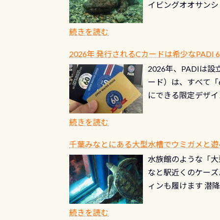
イビングオオサンシ
過ぎて急浮上…なん
ングが出来るエリア
リストバルブのオー
年から潜っています
続きを読む
点検しておきましょ
の潜り方講習」「オ
れ、穴あきチェック
2026年 発行されるCカードは希少なPADI
ませ 6月から10
点検をする度に1行
2026年、PADI
る清流（水質汚染の
8/31までの間に
ード）は、すべて「
の「名水100選」
ドライスーツクリー
にできる限定デザイ
ところでは12mほ
人、久しぶりにダイ
ングを実感させてく
記念が、これからの
続きを読む
場所もあります。海
PADI認定カード 
もあり、そう行った
千葉みなとにある大型水槽でウミガメと遊
終営業日までの発行分 
ダウンカレントが発
水族館のような「大
やオリジナルカード
る(流される)のは
なと駅近くのケーズ
す。 ※ 2026年
記念物の「オオサン
ィンも履けます 潜
思い出になる ダイ
すが、ここ長良川で
生態は変わります)
ます。 60周年と
（むしろちょっかい
続きを読む
が、60周年記念デザ