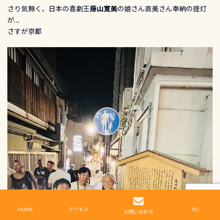
さり気無く、日本の喜劇王
藤山寛美
の娘さん直美さん奉納の提灯
が…
さすが京都
HOME
アクセス
TEL
お問い合わせ