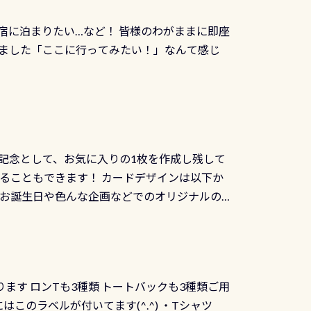
じにチャレンジできます。講習を終えたあと
撮影も出来ますよ スキンダイビングでも参加
くださいね 毎月60名様、年間720名様に
宿に泊まりたい…など！ 皆様のわがままに即座
っぷり利用出来るので、普通に中性浮力の練習
オリジナル景品が当たることも！ PADIデジタ
ました「ここに行ってみたい！」なんて感じ
記念として、お気に入りの1枚を作成し残して
ることもできます！ カードデザインは以下か
、お誕生日や色んな企画などでのオリジナルの
出来ません お問い合わせ、お申し込みの受付
） 詳しいページ作りましたのでご覧ください下
ります ロンTも3種類 トートバックも3種類ご用
にはこのラベルが付いてます(^.^) ・Tシャツ