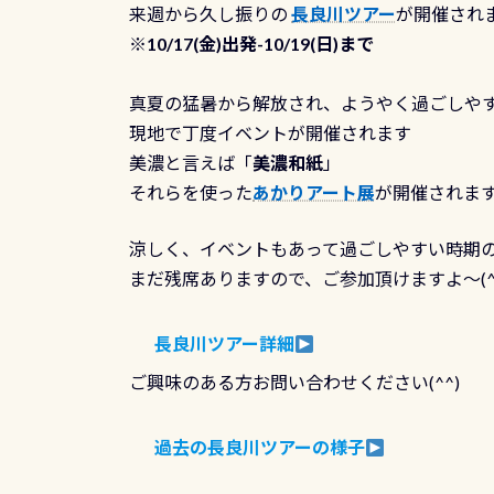
来週から久し振りの
長良川ツアー
が開催され
※
10/17(金)出発-10/19(日)まで
真夏の猛暑から解放され、ようやく過ごしや
現地で丁度イベントが開催されます
美濃と言えば「
美濃和紙
」
それらを使った
あかりアート展
が開催されま
涼しく、イベントもあって過ごしやすい時期
まだ残席ありますので、ご参加頂けますよ～(^^
長良川ツアー詳細
ご興味のある方お問い合わせください(^^)
過去の長良川ツアーの様子