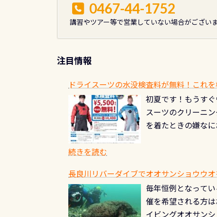
0467-44-1752
講習やツアー等で営業していない場合がござい
注目情報
ドライスーツの水没検査料が無料！これを
初夏です！もうすぐ
スーツのクリーニング
を着たときの嫌なに
水没の可能性が低く
ブルがなくなります
続きを読む
とがなくなります！
長良川リバーダイブでオオサンショウウオを見よ
ル(穴)がないか確
毎年恒例となっている
ルブのオーバーホー
催を希望される方は
ーホールも非常に大
イビングオオサンシ
過ぎて急浮上…なん