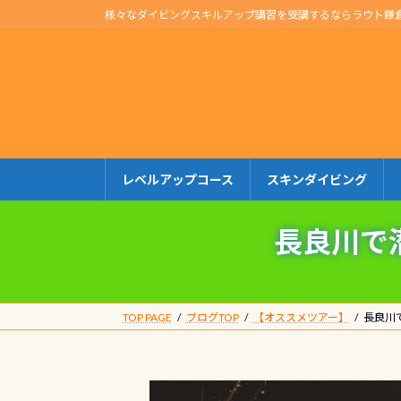
コ
ナ
様々なダイビングスキルアップ講習を受講するならラウト鎌
ン
ビ
テ
ゲ
ン
ー
ツ
シ
へ
ョ
ス
ン
キ
に
レベルアップコース
スキンダイビング
ッ
移
プ
動
長良川で
TOP PAGE
ブログTOP
【オススメツアー】
長良川