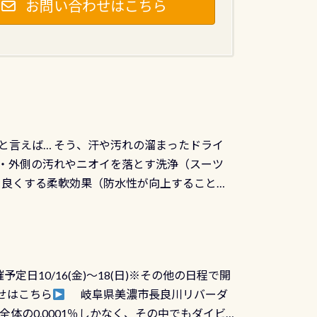
お問い合わせはこちら
と言えば… そう、汗や汚れの溜まったドライ
ツの内側・外側の汚れやニオイを落とす洗浄（スーツ
りを良くする柔軟効果（防水性が向上することで
ルブが押しっぱなしになったり押せなくなるトラ
に動くので閉めにくかったり閉まらないというこ
)も行っておきましょう 具体的には ●ピンホー
！実際水につけて水検査して調べます ●給気バ
日10/16(金)～18(日)※その他の日程で開
が、空気を送り込む「給気バルブ」のオーバ
せはこちら
岐阜県美濃市長良川リバーダ
ボタンが潮噛みしてドライスーツに空気が入り
体の0.0001％しかなく、その中でもダイビ
方はこれを機会に是非やってください！！ ●