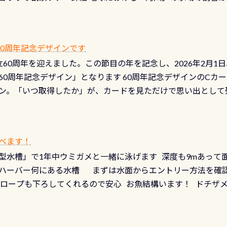
は更に限られており、非常に貴重な体験が出来る「長良川」での
バーホールここはドライスーツクリーニング時に、分解洗浄し
 長良川ダイビングの魅力を存分までお伝え出来る、国内でも
う ●その他の箇所・防水ファスナーの劣化がないか・ブーツ
オサンショウウオ観察講習」も合わせて開催している希少なツ
 など… 価格は と、各所これだけかかります※給気バルブのみの
 60周年記念デザインです
月の間で開催しております 長良川ってどんな川？ 長良川は日本
目の「水漏れ検査代」が5,500円掛かります そこで下記のキ
は設立60周年を迎えました。この節目の年を記念し、2026年2月1
少ない、または無い川のこと）で岐阜県の郡上市に始まり、美濃
、ドライスーツの点検・オーバーホールを出して頂いた方は、上記の
60周年記念デザイン」となります 60周年記念デザインのCカー
にまた2001年には「日本の水浴場88選」に全国で唯一河川で
ニングだけでも出そうと思ってる方は、セットでこの水検査も
ン。「いつ取得したか」が、カードを見ただけで思い出として
どあり十分ダイビングを楽しむことが出来ます 川原からのエン
ビングを再開する人、次のレベルへステップアップする人。“6
れます 川でのダイビングとは 川なので勿論流れていますが
ダイビング人生に寄り添います。 対象となるカードについて 対象
だとかなりの速さに感じられる場所もありますが、水中のくぼ
カードの種類：ブルー：通常ゴールド：5スター店ブラック：プロレベル
所を案内して基本的には水深が浅いので危険ではありません流
べます！
【注意事項】※ PADI Freediver、Mermaid、EFR、
生している箇所などもあり、なかなか海では見られない光景で
型水槽」で1年中ウミガメと一緒に泳げます 深度も9mあって
対象のディスティンクティブ・スペシャルティ、AWAREデザ
快感です！ 特別天然記念物「オオサンショウウオ」が見れる 長
ハーバー何にある水槽 まずは水面からエントリー方法を確認
12月の認定でも、2027年1月以降に発行されるカードは通常デ
ショウウオ」です 大きなものでは体長1mを超える世界最大の
降ロープも下ろしてくれるので安心 お魚結構います！ ドチザ
ビングを始めるきっかけは人それぞれ。でも、「いつ始めたか
はかなりの確立で見ることが出来ます特別天然記念物と言えば
 南国系のお魚いっぱいです でもやはり人気は・・・ ウミガメ
いう節目の年に、PADIとともに、あなたの海の物語を始めてみま
出してくる） 潜降ロープに身を寄せて休憩中（可愛い！！） 
インになります 今始めると、60周年ならではの楽しみも： PA
なっていて、食事しながら観賞できます！ 水深9m 長さ12m 