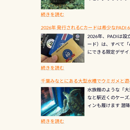
ングが出来るエリア
リストバルブのオー
年から潜っています
続きを読む
点検しておきましょ
の潜り方講習」「オ
れ、穴あきチェック
2026年 発行されるCカードは希少なPADI
ませ 6月から10
点検をする度に1行
2026年、PADI
る清流（水質汚染の
8/31までの間に
ード）は、すべて「
の「名水100選」
ドライスーツクリー
にできる限定デザイ
ところでは12mほ
人、久しぶりにダイ
ングを実感させてく
記念が、これからの
続きを読む
場所もあります。海
PADI認定カード 
もあり、そう行った
千葉みなとにある大型水槽でウミガメと遊
終営業日までの発行分 
ダウンカレントが発
水族館のような「大
やオリジナルカード
る(流される)のは
なと駅近くのケーズ
す。 ※ 2026年
記念物の「オオサン
ィンも履けます 潜
思い出になる ダイ
すが、ここ長良川で
生態は変わります)
ます。 60周年と
（むしろちょっかい
続きを読む
が、60周年記念デザ
水槽が見える感じに