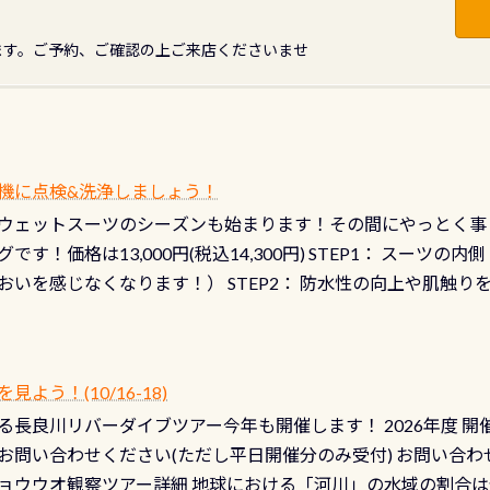
ます。ご予約、ご確認の上ご来店くださいませ
機に点検&洗浄しましょう！
ウェットスーツのシーズンも始まります！その間にやっとく事
です！価格は13,000円(税込14,300円) STEP1： スー
おいを感じなくなります！） STEP2： 防水性の向上や肌触
なります！） STEP3： 排気バルブの分解・洗浄のO/H（バ
！） STEP4： ファスナーの潤滑化（ファスナーがスムーズ
） 詳細は
コチラ あと…ドライスーツの点検(オーバーホール
う！(10/16-18)
認冬になり、使い始めてから水漏れする…ってのは避けましょう
長良川リバーダイブツアー今年も開催します！ 2026年度 開催予定
ル排気バルブは、ドライスーツクリーニングの際に行うのです
お問い合わせください(ただし平日開催分のみ受付) お問い合わ
切です BCDで言うと給気ボタンの点検と一緒な訳ですから、
ョウウオ観察ツアー詳細 地球における「河川」の水域の割合は全
て事がないようにしっかり点検しましょう！まだした事がない