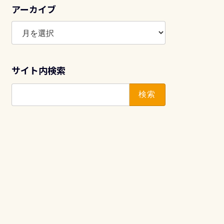
アーカイブ
ア
ー
カ
イ
サイト内検索
ブ
検
索: