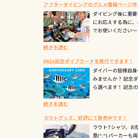
ードを取得すると、
アフターダイビングのグルメ情報ページ作
楽しみ頂けます 反
も、ワクワクが続く
ダイビング後に重要
できます！ かなり
PADIグッズが当た
にお応えする為に、
にもなりますヨ 料
ルくじに参加する
でお使いください～
続きを読む
PADI記念ダイブカードを発行できます！
ダイバーの皆様自身
みませんか？ 記念
ら選べます！ 記念
記念カードを自由に
窓口は、PADIダ
続きを読む
さい ➡︎ コチラ
ラウトグッズ、好評にて発売中です！
ラウトTシャツ、お陰
意(^.^) パーカ