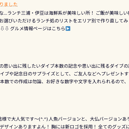
カードに記載されたダイバーナンバーで参加できるデジタルく
りました
対側の窓からも見ることが出来るので、付き添いの方とも記念
60周年限定企画です。コースを修了されたら、ぜひ参加してみて
な…ランチ三浦・伊豆は海鮮系が美味しい所！ ご飯が美味しい
楽しめます是非ご参加ください！ 写真撮影の練習や、4時間た
るチャンス 受講したPADIダイブセンター／リゾートが用意した
お選びいただけるランチ処のリストをエリア別で作り直してみ
金等、詳しくは 詳細はこちら
 ⇩⇩ グルメ情報ページはこちら
の思い出に残したいダイブ本数の記念や思い出に残るダイブの
ダイブや記念日のサプライズとして、ご友人などへプレゼントす
の本数での作成は勿論、お好きな数字や文字を入れられるので
発行出来ますよ！ ただし、個人でPADIの本部へ直接の申請は
イブセンターのみ 勿論当店でも発行出来ます（他団体の方もOK
様で大人気です～(^.^) 人魚バージョンと、大仏バージョンあ
ーも両デザインありますよん！ 胸には新ロゴを採用！ 全てのグッズ