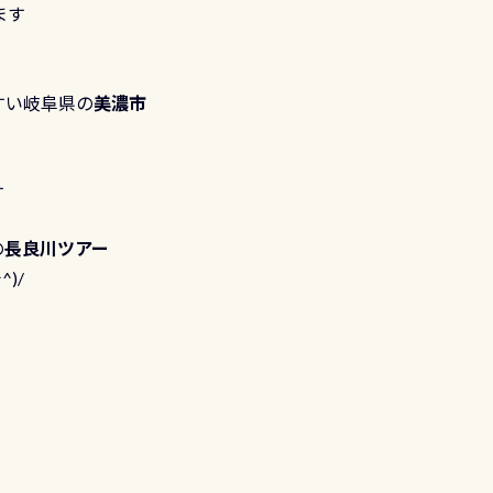
ます
すい岐阜県の
美濃市
す
の
長良川ツアー
)/