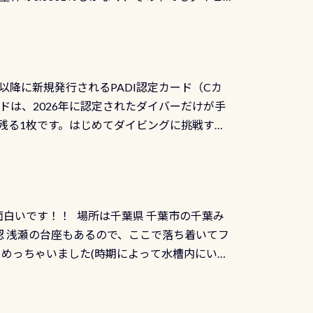
リバーダイビングその長良川に当店は2012
ません意外と使用するこのバルブしっかりと
数少ないショップの1つであり「リバーダイビン
の穴あきチェック・手首や首のシール部分の破
アーをご提供しております是非ご参加下さい
オーバーホールは5,500円 ただ毎回修理や
三大清流(四万十川、柿田川)の１つに数えられ
ャンペーンを利用してみてはどうでしょうか？
日以降に新規発行されるPADI認定カード（Cカ
を経て伊勢湾に流れます1985年には環境省
水検査料5,500円がなんと無料になります！
ドは、2026年に認定されたダイバーだけが手
選ばれた清流です川にしては珍しく、水深が深い
出しましょう！そし
続きを読む
残る1枚です。はじめてダイビングに挑戦する
トリーエキジットは正に大自然の中でのダイビ
0周年の年にダイビングの一歩を進めた”という
、流れる速さはゆっくりの場所もあれば、速い
：2026年2月1日以降に新規発行される
みや岩陰に入ると嘘のように流れが無くなる所
 期間：2026年2月1日〜2026年12月最
れの速さから、渦になっている箇所もあれば
TECなど特別プログラムの専用カードが発行されるもの
す 透明度の良い川を数百メートルドリフトす
面白いです！！ 場所は千葉県 千葉市の千葉み
インカードを申し込みの方は対象外となりま
良川ダイビング最大の見どころがこの特別天然
 浅瀬の台座もあるので、ここで落ち着いてフ
ザインとなります ダイビングは、始めた「年」も
両生類です個体数が少なくかなり貴重な生物で
メめっちゃいました(時期によって水槽内にいる
」は、あとから振り返ると大切な思い出になり
他には「
続きを読む
ちゃん！ダイバー慣れしていて、逃げません
せんか。あなたの最初の1枚、あるいは次の1枚
こんな感じで撮りました(笑) レストランから
DIデジタルくじ PADIコースを修了してCカ
幅4m水温も23℃～25℃をキープ真冬でもお