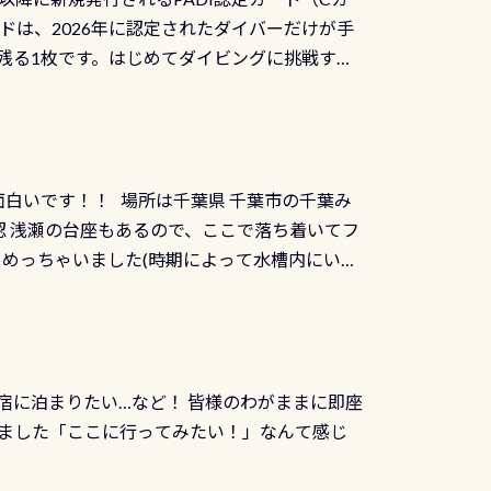
を経て伊勢湾に流れます1985年には環境省
水検査料5,500円がなんと無料になります！
ドは、2026年に認定されたダイバーだけが手
選ばれた清流です川にしては珍しく、水深が深い
出しましょう！そし
続きを読む
残る1枚です。はじめてダイビングに挑戦する
トリーエキジットは正に大自然の中でのダイビ
0周年の年にダイビングの一歩を進めた”という
、流れる速さはゆっくりの場所もあれば、速い
：2026年2月1日以降に新規発行される
みや岩陰に入ると嘘のように流れが無くなる所
 期間：2026年2月1日〜2026年12月最
れの速さから、渦になっている箇所もあれば
TECなど特別プログラムの専用カードが発行されるもの
す 透明度の良い川を数百メートルドリフトす
面白いです！！ 場所は千葉県 千葉市の千葉み
インカードを申し込みの方は対象外となりま
良川ダイビング最大の見どころがこの特別天然
 浅瀬の台座もあるので、ここで落ち着いてフ
ザインとなります ダイビングは、始めた「年」も
両生類です個体数が少なくかなり貴重な生物で
メめっちゃいました(時期によって水槽内にいる
」は、あとから振り返ると大切な思い出になり
他には「
続きを読む
ちゃん！ダイバー慣れしていて、逃げません
せんか。あなたの最初の1枚、あるいは次の1枚
こんな感じで撮りました(笑) レストランから
DIデジタルくじ PADIコースを修了してCカ
幅4m水温も23℃～25℃をキープ真冬でもお
じにチャレンジできます。講習を終えたあと
撮影も出来ますよ スキンダイビングでも参加
くださいね 毎月60名様、年間720名様に
宿に泊まりたい…など！ 皆様のわがままに即座
っぷり利用出来るので、普通に中性浮力の練習
オリジナル景品が当たることも！ PADIデジタ
ました「ここに行ってみたい！」なんて感じ