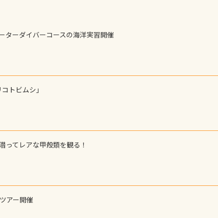
ォーターダイバーコースの海洋実習開催
リコトビムシ」
で潜ってレアな甲殻類を観る！
ーツアー開催