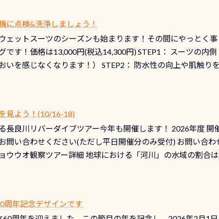
機に点検&洗浄しましょう！
ウェットスーツのシーズンも始まります！その間にやっとく事
です！価格は13,000円(税込14,300円) STEP1： スー
おいを感じなくなります！） STEP2： 防水性の向上や肌触
なります！） STEP3： 排気バルブの分解・洗浄のO/H（バ
！） STEP4： ファスナーの潤滑化（ファスナーがスムーズ
） 詳細は
コチラ あと…ドライスーツの点検(オーバーホール
う！(10/16-18)
認冬になり、使い始めてから水漏れする…ってのは避けましょう
長良川リバーダイブツアー今年も開催します！ 2026年度 開催予定
ル排気バルブは、ドライスーツクリーニングの際に行うのです
お問い合わせください(ただし平日開催分のみ受付) お問い合わ
切です BCDで言うと給気ボタンの点検と一緒な訳ですから、
ョウウオ観察ツアー詳細 地球における「河川」の水域の割合は全
て事がないようにしっかり点検しましょう！まだした事がない
は更に限られており、非常に貴重な体験が出来る「長良川」での
バーホールここはドライスーツクリーニング時に、分解洗浄し
 長良川ダイビングの魅力を存分までお伝え出来る、国内でも
う ●その他の箇所・防水ファスナーの劣化がないか・ブーツ
オサンショウウオ観察講習」も合わせて開催している希少なツ
 など… 価格は と、各所これだけかかります※給気バルブのみの
 60周年記念デザインです
月の間で開催しております 長良川ってどんな川？ 長良川は日本
目の「水漏れ検査代」が5,500円掛かります そこで下記のキ
は設立60周年を迎えました。この節目の年を記念し、2026年2月1