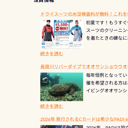
ドライスーツの水没検査料が無料！これを
初夏です！もうすぐ
スーツのクリーニング
を着たときの嫌なに
水没の可能性が低く
ブルがなくなります
続きを読む
とがなくなります！
長良川リバーダイブでオオサンショウウオを見よ
ル(穴)がないか確
毎年恒例となっている
ルブのオーバーホー
催を希望される方は
ーホールも非常に大
イビングオオサンシ
過ぎて急浮上…なん
ングが出来るエリア
リストバルブのオー
年から潜っています
続きを読む
点検しておきましょ
の潜り方講習」「オ
れ、穴あきチェック
2026年 発行されるCカードは希少なPADI
ませ 6月から10
点検をする度に1行
2026年、PADI