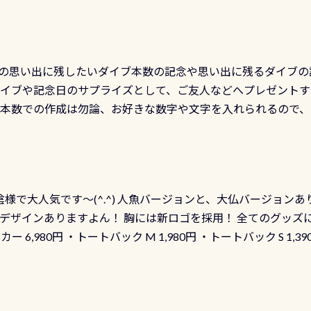
の思い出に残したいダイブ本数の記念や思い出に残るダイブの
ダイブや記念日のサプライズとして、ご友人などへプレゼントす
の本数での作成は勿論、お好きな数字や文字を入れられるので
発行出来ますよ！ ただし、個人でPADIの本部へ直接の申請は
イブセンターのみ 勿論当店でも発行出来ます（他団体の方もOK
様で大人気です～(^.^) 人魚バージョンと、大仏バージョンあ
ーも両デザインありますよん！ 胸には新ロゴを採用！ 全てのグッズ
ーカー 6,980円 ・トートバック M 1,980円 ・トートバック S 1,3
も作ってみました 腰の位置にある人魚が可愛い 着ると働く事
えられます