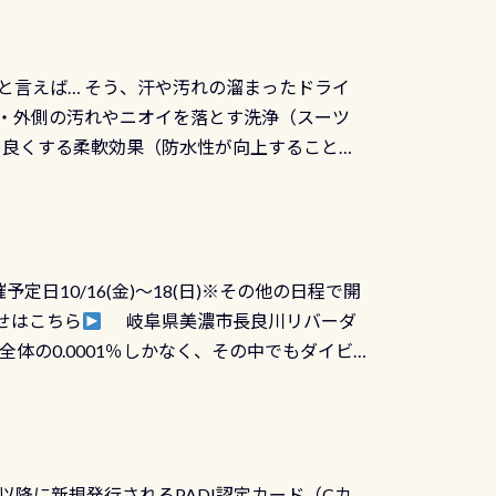
と言えば… そう、汗や汚れの溜まったドライ
ツの内側・外側の汚れやニオイを落とす洗浄（スーツ
りを良くする柔軟効果（防水性が向上することで
ルブが押しっぱなしになったり押せなくなるトラ
に動くので閉めにくかったり閉まらないというこ
)も行っておきましょう 具体的には ●ピンホー
！実際水につけて水検査して調べます ●給気バ
日10/16(金)～18(日)※その他の日程で開
が、空気を送り込む「給気バルブ」のオーバ
せはこちら
岐阜県美濃市長良川リバーダ
ボタンが潮噛みしてドライスーツに空気が入り
体の0.0001％しかなく、その中でもダイビ
方はこれを機会に是非やってください！！ ●
リバーダイビングその長良川に当店は2012
ません意外と使用するこのバルブしっかりと
数少ないショップの1つであり「リバーダイビン
の穴あきチェック・手首や首のシール部分の破
アーをご提供しております是非ご参加下さい
オーバーホールは5,500円 ただ毎回修理や
三大清流(四万十川、柿田川)の１つに数えられ
ャンペーンを利用してみてはどうでしょうか？
日以降に新規発行されるPADI認定カード（Cカ