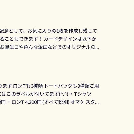
記念として、お気に入りの1枚を作成し残して
ることもできます！ カードデザインは以下か
、お誕生日や色んな企画などでのオリジナルの
出来ません お問い合わせ、お申し込みの受付
） 詳しいページ作りましたのでご覧ください下
ります ロンTも3種類 トートバックも3種類ご用
にはこのラベルが付いてます(^.^) ・Tシャツ
90円 ・ロンT 4,200円 (すべて税別) オマケ スタ
になりますが、欲しい方リクエストください