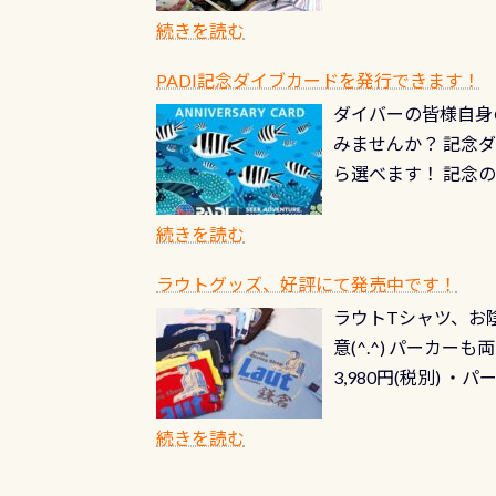
続きを読む
PADI記念ダイブカードを発行できます！
ダイバーの皆様自身
みませんか？ 記念
ら選べます！ 記念
記念カードを自由に
窓口は、PADIダ
続きを読む
さい ➡︎ コチラ
ラウトグッズ、好評にて発売中です！
ラウトTシャツ、お陰
意(^.^) パーカ
3,980円(税別) ・パ
ッフ用にポロシャツ
(笑) ※カラーは変
続きを読む