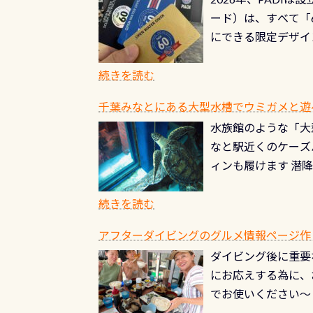
る清流（水質汚染の
8/31までの間に
ード）は、すべて「
の「名水100選」
ドライスーツクリー
にできる限定デザイ
ところでは12mほ
人、久しぶりにダイ
ングを実感させてく
記念が、これからの
続きを読む
場所もあります。海
PADI認定カード 
もあり、そう行った
千葉みなとにある大型水槽でウミガメと遊
終営業日までの発行分 
ダウンカレントが発
水族館のような「大
やオリジナルカード
る(流される)のは
なと駅近くのケーズ
す。 ※ 2026年
記念物の「オオサン
ィンも履けます 潜
思い出になる ダイ
すが、ここ長良川で
生態は変わります)
ます。 60周年と
（むしろちょっかい
続きを読む
が、60周年記念デザ
水槽が見える感じに
ードを取得すると、
アフターダイビングのグルメ情報ページ作
楽しみ頂けます 反
も、ワクワクが続く
ダイビング後に重要
できます！ かなり
PADIグッズが当た
にお応えする為に、
にもなりますヨ 料
ルくじに参加する
でお使いください～