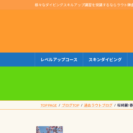
コ
ナ
様々なダイビングスキルアップ講習を受講するならラウト鎌
ン
ビ
テ
ゲ
ン
ー
ツ
シ
へ
ョ
ス
ン
キ
に
レベルアップコース
スキンダイビング
ッ
移
プ
動
TOP PAGE
ブログTOP
過去ラウトブログ
桜綺麗!