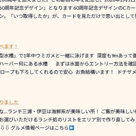
少ない、または無い川のこと）で岐阜県の郡上市に始まり、美濃
、ドライスーツの点検・オーバーホールを出して頂いた方は、上記の
60周年記念デザイン」となります 60周年記念デザインのCカー
にまた2001年には「日本の水浴場88選」に全国で唯一河川で
ニングだけでも出そうと思ってる方は、セットでこの水検査も
ン。「いつ取得したか」が、カードを見ただけで思い出として
どあり十分ダイビングを楽しむことが出来ます 川原からのエン
ビングを再開する人、次のレベルへステップアップする人。“6
れます 川でのダイビングとは 川なので勿論流れていますが
ダイビング人生に寄り添います。 対象となるカードについて 対象
だとかなりの速さに感じられる場所もありますが、水中のくぼ
カードの種類：ブルー：通常ゴールド：5スター店ブラック：プロレベル
所を案内して基本的には水深が浅いので危険ではありません流
べます！
【注意事項】※ PADI Freediver、Mermaid、EFR、
生している箇所などもあり、なかなか海では見られない光景で
型水槽」で1年中ウミガメと一緒に泳げます 深度も9mあって
対象のディスティンクティブ・スペシャルティ、AWAREデザ
快感です！ 特別天然記念物「オオサンショウウオ」が見れる 長
ハーバー何にある水槽 まずは水面からエントリー方法を確認
12月の認定でも、2027年1月以降に発行されるカードは通常デ
ショウウオ」です 大きなものでは体長1mを超える世界最大の
降ロープも下ろしてくれるので安心 お魚結構います！ ドチザ
ビングを始めるきっかけは人それぞれ。でも、「いつ始めたか
はかなりの確立で見ることが出来ます特別天然記念物と言えば
 南国系のお魚いっぱいです でもやはり人気は・・・ ウミガメ
いう節目の年に、PADIとともに、あなたの海の物語を始めてみま
出してくる） 潜降ロープに身を寄せて休憩中（可愛い！！） 
インになります 今始めると、60周年ならではの楽しみも： PA
なっていて、食事しながら観賞できます！ 水深9m 長さ12m 
カードに記載されたダイバーナンバーで参加できるデジタルく
りました
対側の窓からも見ることが出来るので、付き添いの方とも記念
60周年限定企画です。コースを修了されたら、ぜひ参加してみて
な…ランチ三浦・伊豆は海鮮系が美味しい所！ ご飯が美味しい
楽しめます是非ご参加ください！ 写真撮影の練習や、4時間た
るチャンス 受講したPADIダイブセンター／リゾートが用意した
お選びいただけるランチ処のリストをエリア別で作り直してみ
金等、詳しくは 詳細はこちら
 ⇩⇩ グルメ情報ページはこちら