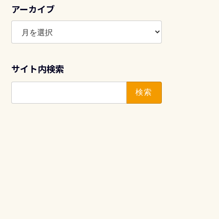
アーカイブ
ア
ー
カ
イ
サイト内検索
ブ
検
索: