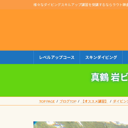
コ
ナ
様々なダイビングスキルアップ講習を受講するならラウト鎌
ン
ビ
テ
ゲ
ン
ー
ツ
シ
へ
ョ
ス
ン
キ
に
レベルアップコース
スキンダイビング
ッ
移
プ
動
真鶴 岩
TOP PAGE
ブログTOP
【オススメ講習】
ダイビン