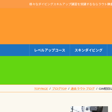
コ
ナ
様々なダイビングスキルアップ講習を受講するならラウト鎌
ン
ビ
テ
ゲ
ン
ー
ツ
シ
へ
ョ
ス
ン
キ
に
レベルアップコース
スキンダイビング
ッ
移
プ
動
TOP PAGE
ブログTOP
過去ラウトブログ
GW初日