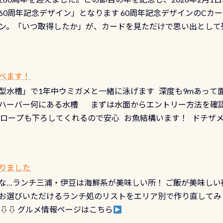
少ない、または無い川のこと）で岐阜県の郡上市に始まり、美濃
、ドライスーツの点検・オーバーホールを出して頂いた方は、上記の
60周年記念デザイン」となります 60周年記念デザインのCカー
にまた2001年には「日本の水浴場88選」に全国で唯一河川で
ニングだけでも出そうと思ってる方は、セットでこの水検査も
ン。「いつ取得したか」が、カードを見ただけで思い出として
どあり十分ダイビングを楽しむことが出来ます 川原からのエン
ビングを再開する人、次のレベルへステップアップする人。“6
れます 川でのダイビングとは 川なので勿論流れていますが
ダイビング人生に寄り添います。 対象となるカードについて 対象
だとかなりの速さに感じられる場所もありますが、水中のくぼ
カードの種類：ブルー：通常ゴールド：5スター店ブラック：プロレベル
所を案内して基本的には水深が浅いので危険ではありません流
べます！
【注意事項】※ PADI Freediver、Mermaid、EFR、
生している箇所などもあり、なかなか海では見られない光景で
型水槽」で1年中ウミガメと一緒に泳げます 深度も9mあって
対象のディスティンクティブ・スペシャルティ、AWAREデザ
快感です！ 特別天然記念物「オオサンショウウオ」が見れる 長
ハーバー何にある水槽 まずは水面からエントリー方法を確認
12月の認定でも、2027年1月以降に発行されるカードは通常デ
ショウウオ」です 大きなものでは体長1mを超える世界最大の
降ロープも下ろしてくれるので安心 お魚結構います！ ドチザ
ビングを始めるきっかけは人それぞれ。でも、「いつ始めたか
はかなりの確立で見ることが出来ます特別天然記念物と言えば
 南国系のお魚いっぱいです でもやはり人気は・・・ ウミガメ
いう節目の年に、PADIとともに、あなたの海の物語を始めてみま
出してくる） 潜降ロープに身を寄せて休憩中（可愛い！！） 
インになります 今始めると、60周年ならではの楽しみも： PA
なっていて、食事しながら観賞できます！ 水深9m 長さ12m 
カードに記載されたダイバーナンバーで参加できるデジタルく
りました
対側の窓からも見ることが出来るので、付き添いの方とも記念
60周年限定企画です。コースを修了されたら、ぜひ参加してみて
な…ランチ三浦・伊豆は海鮮系が美味しい所！ ご飯が美味しい
楽しめます是非ご参加ください！ 写真撮影の練習や、4時間た
るチャンス 受講したPADIダイブセンター／リゾートが用意した
お選びいただけるランチ処のリストをエリア別で作り直してみ
金等、詳しくは 詳細はこちら
 ⇩⇩ グルメ情報ページはこちら