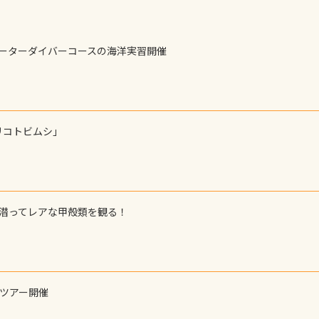
ォーターダイバーコースの海洋実習開催
リコトビムシ」
で潜ってレアな甲殻類を観る！
ーツアー開催