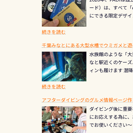
る清流（水質汚染の
8/31までの間に
ード）は、すべて「
の「名水100選」
ドライスーツクリー
にできる限定デザイ
ところでは12mほ
人、久しぶりにダイ
ングを実感させてく
記念が、これからの
続きを読む
場所もあります。海
PADI認定カード 
もあり、そう行った
千葉みなとにある大型水槽でウミガメと遊
終営業日までの発行分 
ダウンカレントが発
水族館のような「大
やオリジナルカード
る(流される)のは
なと駅近くのケーズ
す。 ※ 2026年
記念物の「オオサン
ィンも履けます 潜
思い出になる ダイ
すが、ここ長良川で
生態は変わります)
ます。 60周年と
（むしろちょっかい
続きを読む
が、60周年記念デザ
水槽が見える感じに
ードを取得すると、
アフターダイビングのグルメ情報ページ作
楽しみ頂けます 反
も、ワクワクが続く
ダイビング後に重要
できます！ かなり
PADIグッズが当た
にお応えする為に、
にもなりますヨ 料
ルくじに参加する
でお使いください～