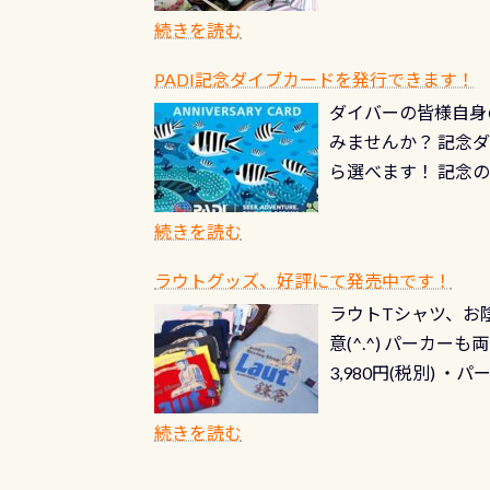
続きを読む
PADI記念ダイブカードを発行できます！
ダイバーの皆様自身
みませんか？ 記念
ら選べます！ 記念
記念カードを自由に
窓口は、PADIダ
続きを読む
さい ➡︎ コチラ
ラウトグッズ、好評にて発売中です！
ラウトTシャツ、お陰
意(^.^) パーカ
3,980円(税別) ・パ
ッフ用にポロシャツ
(笑) ※カラーは変
続きを読む