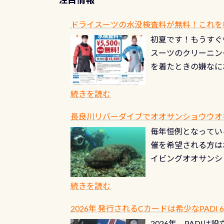
ドライスーツの水没検査料が無料！これを
初夏です！もうすぐ
スーツのクリーニング
を着たときの嫌なに
水没の可能性が低く
ブルがなくなります
続きを読む
とがなくなります！
長良川リバーダイブでオオサンショウウオを見よ
ル(穴)がないか確
毎年恒例となっている
ルブのオーバーホー
催を希望される方は
ーホールも非常に大
イビングオオサンシ
過ぎて急浮上…なん
ングが出来るエリア
リストバルブのオー
年から潜っています
続きを読む
点検しておきましょ
の潜り方講習」「オ
れ、穴あきチェック
2026年 発行されるCカードは希少なPADI
ませ 6月から10
点検をする度に1行
2026年、PADI