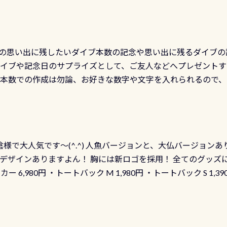
の思い出に残したいダイブ本数の記念や思い出に残るダイブの
ダイブや記念日のサプライズとして、ご友人などへプレゼントす
の本数での作成は勿論、お好きな数字や文字を入れられるので
発行出来ますよ！ ただし、個人でPADIの本部へ直接の申請は
イブセンターのみ 勿論当店でも発行出来ます（他団体の方もOK
様で大人気です～(^.^) 人魚バージョンと、大仏バージョンあ
ーも両デザインありますよん！ 胸には新ロゴを採用！ 全てのグッズ
ーカー 6,980円 ・トートバック M 1,980円 ・トートバック S 1,3
も作ってみました 腰の位置にある人魚が可愛い 着ると働く事
えられます