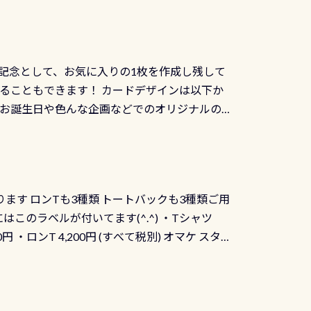
記念として、お気に入りの1枚を作成し残して
ることもできます！ カードデザインは以下か
、お誕生日や色んな企画などでのオリジナルの
出来ません お問い合わせ、お申し込みの受付
） 詳しいページ作りましたのでご覧ください下
ります ロンTも3種類 トートバックも3種類ご用
にはこのラベルが付いてます(^.^) ・Tシャツ
90円 ・ロンT 4,200円 (すべて税別) オマケ スタ
になりますが、欲しい方リクエストください