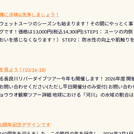
機に点検&洗浄しましょう！
ウェットスーツのシーズンも始まります！その間にやっとく事
です！価格は13,000円(税込14,300円) STEP1： スー
おいを感じなくなります！） STEP2： 防水性の向上や肌触
なります！） STEP3： 排気バルブの分解・洗浄のO/H（バ
！） STEP4： ファスナーの潤滑化（ファスナーがスムーズ
） 詳細は
コチラ あと…ドライスーツの点検(オーバーホール
う！(10/16-18)
認冬になり、使い始めてから水漏れする…ってのは避けましょう
長良川リバーダイブツアー今年も開催します！ 2026年度 開催予定
ル排気バルブは、ドライスーツクリーニングの際に行うのです
お問い合わせください(ただし平日開催分のみ受付) お問い合わ
切です BCDで言うと給気ボタンの点検と一緒な訳ですから、
ョウウオ観察ツアー詳細 地球における「河川」の水域の割合は全
て事がないようにしっかり点検しましょう！まだした事がない
は更に限られており、非常に貴重な体験が出来る「長良川」での
バーホールここはドライスーツクリーニング時に、分解洗浄し
 長良川ダイビングの魅力を存分までお伝え出来る、国内でも
う ●その他の箇所・防水ファスナーの劣化がないか・ブーツ
オサンショウウオ観察講習」も合わせて開催している希少なツ
 など… 価格は と、各所これだけかかります※給気バルブのみの
 60周年記念デザインです
月の間で開催しております 長良川ってどんな川？ 長良川は日本
目の「水漏れ検査代」が5,500円掛かります そこで下記のキ
は設立60周年を迎えました。この節目の年を記念し、2026年2月1