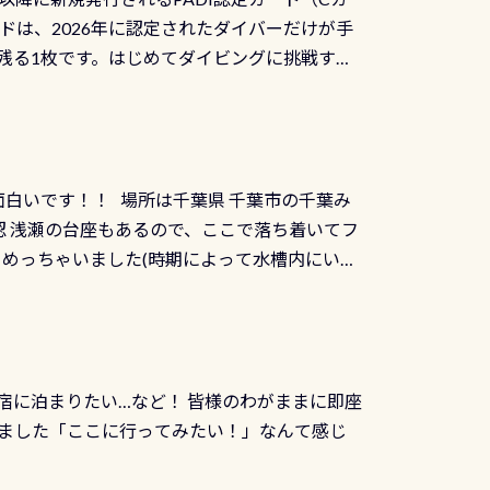
を経て伊勢湾に流れます1985年には環境省
水検査料5,500円がなんと無料になります！
ドは、2026年に認定されたダイバーだけが手
選ばれた清流です川にしては珍しく、水深が深い
出しましょう！そし
続きを読む
残る1枚です。はじめてダイビングに挑戦する
トリーエキジットは正に大自然の中でのダイビ
0周年の年にダイビングの一歩を進めた”という
、流れる速さはゆっくりの場所もあれば、速い
：2026年2月1日以降に新規発行される
みや岩陰に入ると嘘のように流れが無くなる所
 期間：2026年2月1日〜2026年12月最
れの速さから、渦になっている箇所もあれば
TECなど特別プログラムの専用カードが発行されるもの
す 透明度の良い川を数百メートルドリフトす
面白いです！！ 場所は千葉県 千葉市の千葉み
インカードを申し込みの方は対象外となりま
良川ダイビング最大の見どころがこの特別天然
 浅瀬の台座もあるので、ここで落ち着いてフ
ザインとなります ダイビングは、始めた「年」も
両生類です個体数が少なくかなり貴重な生物で
メめっちゃいました(時期によって水槽内にいる
」は、あとから振り返ると大切な思い出になり
他には「
続きを読む
ちゃん！ダイバー慣れしていて、逃げません
せんか。あなたの最初の1枚、あるいは次の1枚
こんな感じで撮りました(笑) レストランから
DIデジタルくじ PADIコースを修了してCカ
幅4m水温も23℃～25℃をキープ真冬でもお
じにチャレンジできます。講習を終えたあと
撮影も出来ますよ スキンダイビングでも参加
くださいね 毎月60名様、年間720名様に
宿に泊まりたい…など！ 皆様のわがままに即座
っぷり利用出来るので、普通に中性浮力の練習
オリジナル景品が当たることも！ PADIデジタ
ました「ここに行ってみたい！」なんて感じ