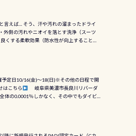
と言えば… そう、汗や汚れの溜まったドライ
ツの内側・外側の汚れやニオイを落とす洗浄（スーツ
りを良くする柔軟効果（防水性が向上することで
ルブが押しっぱなしになったり押せなくなるトラ
に動くので閉めにくかったり閉まらないというこ
)も行っておきましょう 具体的には ●ピンホー
！実際水につけて水検査して調べます ●給気バ
日10/16(金)～18(日)※その他の日程で開
が、空気を送り込む「給気バルブ」のオーバ
せはこちら
岐阜県美濃市長良川リバーダ
ボタンが潮噛みしてドライスーツに空気が入り
体の0.0001％しかなく、その中でもダイビ
方はこれを機会に是非やってください！！ ●
リバーダイビングその長良川に当店は2012
ません意外と使用するこのバルブしっかりと
数少ないショップの1つであり「リバーダイビン
の穴あきチェック・手首や首のシール部分の破
アーをご提供しております是非ご参加下さい
オーバーホールは5,500円 ただ毎回修理や
三大清流(四万十川、柿田川)の１つに数えられ
ャンペーンを利用してみてはどうでしょうか？
日以降に新規発行されるPADI認定カード（Cカ