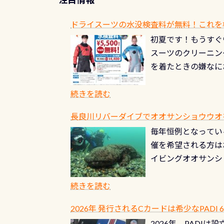
ドライスーツの水没検査料が無料！これを
初夏です！もうすぐ
スーツのクリーニング
を着たときの嫌なに
水没の可能性が低く
ブルがなくなります
続きを読む
とがなくなります！
長良川リバーダイブでオオサンショウウオを見よ
ル(穴)がないか確
毎年恒例となっている
ルブのオーバーホー
催を希望される方は
ーホールも非常に大
イビングオオサンシ
過ぎて急浮上…なん
ングが出来るエリア
リストバルブのオー
年から潜っています
続きを読む
点検しておきましょ
の潜り方講習」「オ
れ、穴あきチェック
2026年 発行されるCカードは希少なPADI
ませ 6月から10
点検をする度に1行
2026年、PADI