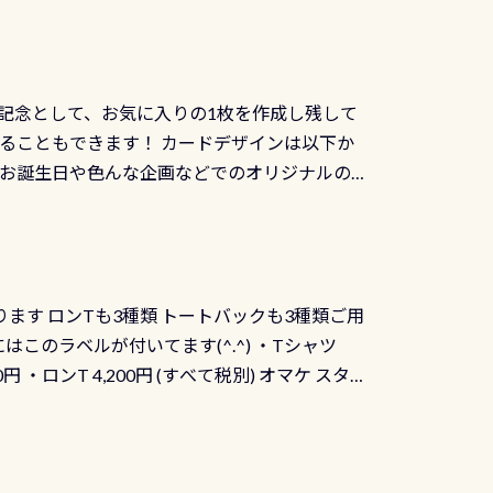
記念として、お気に入りの1枚を作成し残して
ることもできます！ カードデザインは以下か
、お誕生日や色んな企画などでのオリジナルの
出来ません お問い合わせ、お申し込みの受付
） 詳しいページ作りましたのでご覧ください下
ります ロンTも3種類 トートバックも3種類ご用
にはこのラベルが付いてます(^.^) ・Tシャツ
90円 ・ロンT 4,200円 (すべて税別) オマケ スタ
になりますが、欲しい方リクエストください