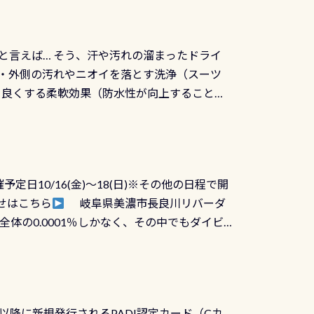
と言えば… そう、汗や汚れの溜まったドライ
ツの内側・外側の汚れやニオイを落とす洗浄（スーツ
りを良くする柔軟効果（防水性が向上することで
ルブが押しっぱなしになったり押せなくなるトラ
に動くので閉めにくかったり閉まらないというこ
)も行っておきましょう 具体的には ●ピンホー
！実際水につけて水検査して調べます ●給気バ
日10/16(金)～18(日)※その他の日程で開
が、空気を送り込む「給気バルブ」のオーバ
せはこちら
岐阜県美濃市長良川リバーダ
ボタンが潮噛みしてドライスーツに空気が入り
体の0.0001％しかなく、その中でもダイビ
方はこれを機会に是非やってください！！ ●
リバーダイビングその長良川に当店は2012
ません意外と使用するこのバルブしっかりと
数少ないショップの1つであり「リバーダイビン
の穴あきチェック・手首や首のシール部分の破
アーをご提供しております是非ご参加下さい
オーバーホールは5,500円 ただ毎回修理や
三大清流(四万十川、柿田川)の１つに数えられ
ャンペーンを利用してみてはどうでしょうか？
日以降に新規発行されるPADI認定カード（Cカ