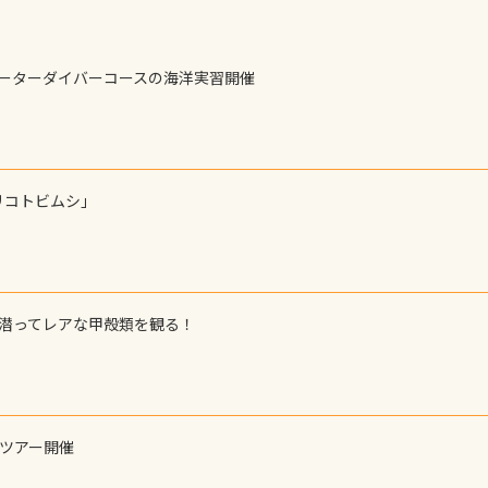
ォーターダイバーコースの海洋実習開催
リコトビムシ」
で潜ってレアな甲殻類を観る！
ーツアー開催