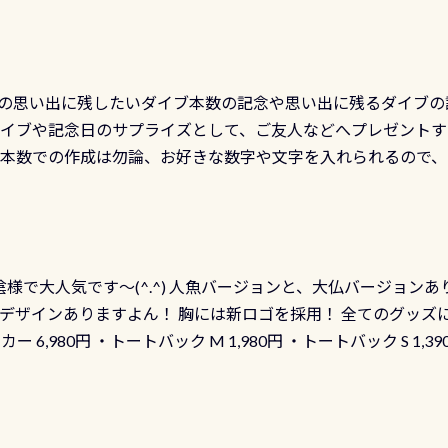
の思い出に残したいダイブ本数の記念や思い出に残るダイブの
ダイブや記念日のサプライズとして、ご友人などへプレゼントす
の本数での作成は勿論、お好きな数字や文字を入れられるので
発行出来ますよ！ ただし、個人でPADIの本部へ直接の申請は
イブセンターのみ 勿論当店でも発行出来ます（他団体の方もOK
様で大人気です～(^.^) 人魚バージョンと、大仏バージョンあ
ーも両デザインありますよん！ 胸には新ロゴを採用！ 全てのグッズ
ーカー 6,980円 ・トートバック M 1,980円 ・トートバック S 1,3
も作ってみました 腰の位置にある人魚が可愛い 着ると働く事
えられます