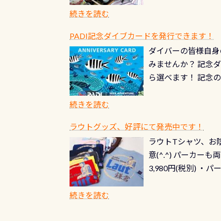
続きを読む
PADI記念ダイブカードを発行できます！
ダイバーの皆様自身
みませんか？ 記念
ら選べます！ 記念
記念カードを自由に
窓口は、PADIダ
続きを読む
さい ➡︎ コチラ
ラウトグッズ、好評にて発売中です！
ラウトTシャツ、お陰
意(^.^) パーカ
3,980円(税別) ・パ
ッフ用にポロシャツ
(笑) ※カラーは変
続きを読む