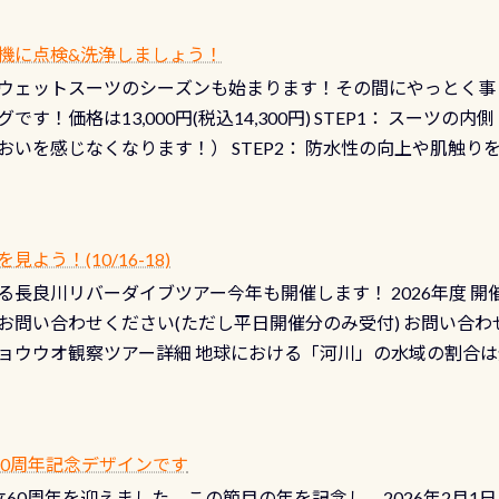
機に点検&洗浄しましょう！
ウェットスーツのシーズンも始まります！その間にやっとく事
です！価格は13,000円(税込14,300円) STEP1： スー
おいを感じなくなります！） STEP2： 防水性の向上や肌触
なります！） STEP3： 排気バルブの分解・洗浄のO/H（バ
！） STEP4： ファスナーの潤滑化（ファスナーがスムーズ
） 詳細は
コチラ あと…ドライスーツの点検(オーバーホール
う！(10/16-18)
認冬になり、使い始めてから水漏れする…ってのは避けましょう
長良川リバーダイブツアー今年も開催します！ 2026年度 開催予定
ル排気バルブは、ドライスーツクリーニングの際に行うのです
お問い合わせください(ただし平日開催分のみ受付) お問い合わ
切です BCDで言うと給気ボタンの点検と一緒な訳ですから、
ョウウオ観察ツアー詳細 地球における「河川」の水域の割合は全
て事がないようにしっかり点検しましょう！まだした事がない
は更に限られており、非常に貴重な体験が出来る「長良川」での
バーホールここはドライスーツクリーニング時に、分解洗浄し
 長良川ダイビングの魅力を存分までお伝え出来る、国内でも
う ●その他の箇所・防水ファスナーの劣化がないか・ブーツ
オサンショウウオ観察講習」も合わせて開催している希少なツ
 など… 価格は と、各所これだけかかります※給気バルブのみの
 60周年記念デザインです
月の間で開催しております 長良川ってどんな川？ 長良川は日本
目の「水漏れ検査代」が5,500円掛かります そこで下記のキ
は設立60周年を迎えました。この節目の年を記念し、2026年2月1