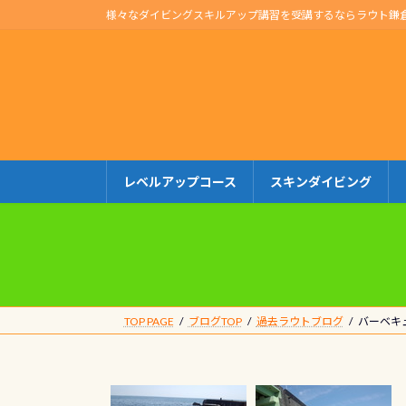
コ
ナ
様々なダイビングスキルアップ講習を受講するならラウト鎌
ン
ビ
テ
ゲ
ン
ー
ツ
シ
へ
ョ
ス
ン
キ
に
レベルアップコース
スキンダイビング
ッ
移
プ
動
TOP PAGE
ブログTOP
過去ラウトブログ
バーベキ