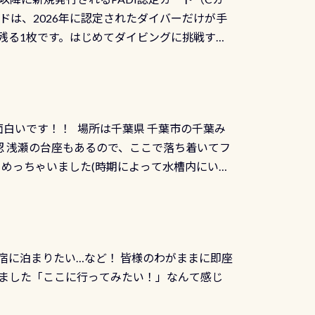
を経て伊勢湾に流れます1985年には環境省
水検査料5,500円がなんと無料になります！
ドは、2026年に認定されたダイバーだけが手
選ばれた清流です川にしては珍しく、水深が深い
出しましょう！そし
続きを読む
残る1枚です。はじめてダイビングに挑戦する
トリーエキジットは正に大自然の中でのダイビ
0周年の年にダイビングの一歩を進めた”という
、流れる速さはゆっくりの場所もあれば、速い
：2026年2月1日以降に新規発行される
みや岩陰に入ると嘘のように流れが無くなる所
 期間：2026年2月1日〜2026年12月最
れの速さから、渦になっている箇所もあれば
TECなど特別プログラムの専用カードが発行されるもの
す 透明度の良い川を数百メートルドリフトす
面白いです！！ 場所は千葉県 千葉市の千葉み
インカードを申し込みの方は対象外となりま
良川ダイビング最大の見どころがこの特別天然
 浅瀬の台座もあるので、ここで落ち着いてフ
ザインとなります ダイビングは、始めた「年」も
両生類です個体数が少なくかなり貴重な生物で
メめっちゃいました(時期によって水槽内にいる
」は、あとから振り返ると大切な思い出になり
他には「
続きを読む
ちゃん！ダイバー慣れしていて、逃げません
せんか。あなたの最初の1枚、あるいは次の1枚
こんな感じで撮りました(笑) レストランから
DIデジタルくじ PADIコースを修了してCカ
幅4m水温も23℃～25℃をキープ真冬でもお
じにチャレンジできます。講習を終えたあと
撮影も出来ますよ スキンダイビングでも参加
くださいね 毎月60名様、年間720名様に
宿に泊まりたい…など！ 皆様のわがままに即座
っぷり利用出来るので、普通に中性浮力の練習
オリジナル景品が当たることも！ PADIデジタ
ました「ここに行ってみたい！」なんて感じ