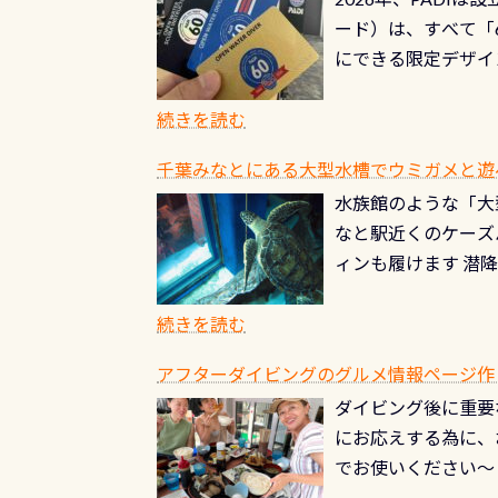
る清流（水質汚染の
8/31までの間に
ード）は、すべて「
の「名水100選」
ドライスーツクリー
にできる限定デザイ
ところでは12mほ
人、久しぶりにダイ
ングを実感させてく
記念が、これからの
続きを読む
場所もあります。海
PADI認定カード 
もあり、そう行った
千葉みなとにある大型水槽でウミガメと遊
終営業日までの発行分 
ダウンカレントが発
水族館のような「大
やオリジナルカード
る(流される)のは
なと駅近くのケーズ
す。 ※ 2026年
記念物の「オオサン
ィンも履けます 潜
思い出になる ダイ
すが、ここ長良川で
生態は変わります)
ます。 60周年と
（むしろちょっかい
続きを読む
が、60周年記念デザ
水槽が見える感じに
ードを取得すると、
アフターダイビングのグルメ情報ページ作
楽しみ頂けます 反
も、ワクワクが続く
ダイビング後に重要
できます！ かなり
PADIグッズが当た
にお応えする為に、
にもなりますヨ 料
ルくじに参加する
でお使いください～