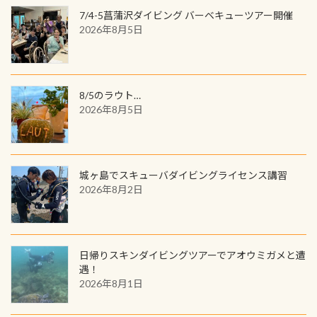
が、ここ長良川ではかなりの確立で
ャンス 受講したPADIダイブセンター
7/4-5菖蒲沢ダイビング バーベキューツアー開催
見ることが出来ます特別天然記念物
／リゾートが用意したオリジナル景
2026年8月5日
と言えば他には「
続きを読む
品が当たることも！ PADIデジタルく
じに参加する
8/5のラウト…
2026年8月5日
城ヶ島でスキューバダイビングライセンス講習
2026年8月2日
日帰りスキンダイビングツアーでアオウミガメと遭
遇！
2026年8月1日