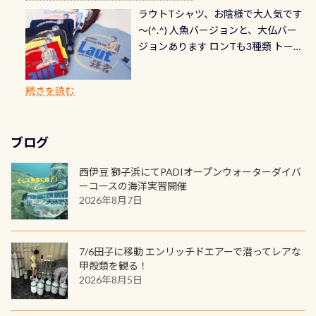
ら選べます！ 記念の本数での作成は
通常デザインとなります ダイビン
る速さはゆっくりの場所もあれば、
ラウトTシャツ、お陰様で大人気です
とも記念撮影も出来ますよ スキンダ
修理や点検をする度に1行目の「水漏
勿論、お好きな数字や文字を入れら
グは、始めた「年」も思い出になる
速い場所もあります。海だとかなりの
～(^.^) 人魚バージョンと、大仏バー
イビングでも参加できます！ かなり
れ検査代」が5,500円掛かります そこ
れるので、お誕生日や色んな企画など
ダイビングを始めるきっかけは人そ
速さに感じられる場所もあります
ジョンあります ロンTも3種類 トート
楽しめます是非ご参加ください！ 写
で下記のキャンペーンを利用してみ
でのオリジナルの記念カードを自由
れぞれ。でも、「いつ始めたか」
が、水中のくぼみや岩陰に入ると嘘
バックも3種類ご用意(^.^) パーカーも
真撮影の練習や、4時間たっぷり利用
てはどうでしょうか？ 8/31までの間
に発行出来ますよ！ ただし、個人で
は、あとから振り返ると大切な思い
のように流れが無くなる所もあり、そ
両デザインありますよん！ 胸には新
出来るので、普通に中性浮力の練習に
に、ドライスーツの点検・オーバー
PADIの本部へ直接の申請は出来ませ
出になります。 60周年という節目の
続きを読む
う行った所を案内して基本的には水
ロゴを採用！ 全てのグッズにはこの
もなりますヨ 料金等、詳しくは 詳細
ホールを出して頂いた方は、上記の
ん お問い合わせ、お申し込みの受付
年に、PADIとともに、あなたの海の
深が浅いので危険ではありません流
ラベルが付いてます(^.^) ・Tシャツ
はこちら
水検査料5,500円がなんと無料になり
窓口は、PADIダイブセンターのみ
物語を始めてみませんか。あなたの
れの速さから、渦になっている箇所
3,980円(税別) ・パーカー 6,980円 ・
ます！ ドライスーツクリーニングだ
勿論当店でも発行出来ます（他団体
最初の1枚、あるいは次の1枚が、60
もあればダウンカレントが発生して
ブログ
トートバック M 1,980円 ・トートバ
けでも出そうと思ってる方は、セッ
の方もOK） 詳しいページ作りました
周年記念デザインになります 今始
いる箇所などもあり、なかなか海では
ック S 1,390円 ・ロンT 4,200円 (すべ
トでこの水検査も出しましょう！そ
のでご覧ください下さい ➡︎ コチラ
めると、60周年ならではの楽しみ
西伊豆 獅子浜にてPADIオープンウォーターダイバ
見られない光景です 透明度の良い川
て税別) オマケ スタッフ用にポロシャ
し
続きを読む
も： PADIデジタルくじ PADIコース
ーコースの海洋実習開催
を数百メートルドリフトする(流され
ツも作ってみました 腰の位置にある
を修了してCカードを取得すると、カ
2026年8月7日
る)のは快感です！ 特別天然記念物
人魚が可愛い 着ると働く事になりま
ードに記載されたダイバーナンバー
「オオサンショウウオ」が見れる 長
すが、欲しい方リクエストください
で参加できるデジタルくじにチャレ
良川ダイビング最大の見どころがこ
(笑) ※カラーは変えられます
ンジできます。講習を終えたあとも、
7/6田子に移動 エンリッチドエアーで潜ってレアな
の特別天然記念物の「オオサンショ
ワクワクが続く60周年限定企画で
甲殻類を観る！
ウウオ」です 大きなものでは体長1m
2026年8月5日
す。コースを修了されたら、ぜひ参加
を超える世界最大の両生類です個体
してみてくださいね 毎月60名様、年
数が少なくかなり貴重な生物です
間720名様にPADIグッズが当たるチ