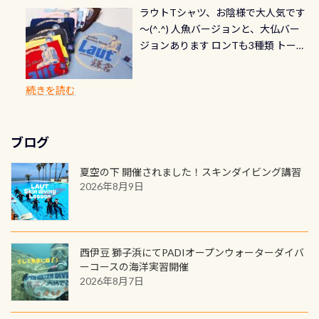
ら選べます！ 記念の本数での作成は
通常デザインとなります ダイビン
る速さはゆっくりの場所もあれば、
ラウトTシャツ、お陰様で大人気です
とも記念撮影も出来ますよ スキンダ
修理や点検をする度に1行目の「水漏
勿論、お好きな数字や文字を入れら
グは、始めた「年」も思い出になる
速い場所もあります。海だとかなりの
～(^.^) 人魚バージョンと、大仏バー
イビングでも参加できます！ かなり
れ検査代」が5,500円掛かります そこ
れるので、お誕生日や色んな企画など
ダイビングを始めるきっかけは人そ
速さに感じられる場所もあります
ジョンあります ロンTも3種類 トート
楽しめます是非ご参加ください！ 写
で下記のキャンペーンを利用してみ
でのオリジナルの記念カードを自由
れぞれ。でも、「いつ始めたか」
が、水中のくぼみや岩陰に入ると嘘
バックも3種類ご用意(^.^) パーカーも
真撮影の練習や、4時間たっぷり利用
てはどうでしょうか？ 8/31までの間
に発行出来ますよ！ ただし、個人で
は、あとから振り返ると大切な思い
のように流れが無くなる所もあり、そ
両デザインありますよん！ 胸には新
出来るので、普通に中性浮力の練習に
に、ドライスーツの点検・オーバー
PADIの本部へ直接の申請は出来ませ
出になります。 60周年という節目の
続きを読む
う行った所を案内して基本的には水
ロゴを採用！ 全てのグッズにはこの
もなりますヨ 料金等、詳しくは 詳細
ホールを出して頂いた方は、上記の
ん お問い合わせ、お申し込みの受付
年に、PADIとともに、あなたの海の
深が浅いので危険ではありません流
ラベルが付いてます(^.^) ・Tシャツ
はこちら
水検査料5,500円がなんと無料になり
窓口は、PADIダイブセンターのみ
物語を始めてみませんか。あなたの
れの速さから、渦になっている箇所
3,980円(税別) ・パーカー 6,980円 ・
ます！ ドライスーツクリーニングだ
勿論当店でも発行出来ます（他団体
最初の1枚、あるいは次の1枚が、60
もあればダウンカレントが発生して
ブログ
トートバック M 1,980円 ・トートバ
けでも出そうと思ってる方は、セッ
の方もOK） 詳しいページ作りました
周年記念デザインになります 今始
いる箇所などもあり、なかなか海では
ック S 1,390円 ・ロンT 4,200円 (すべ
トでこの水検査も出しましょう！そ
のでご覧ください下さい ➡︎ コチラ
めると、60周年ならではの楽しみ
夏空の下 開催されました！スキンダイビング講習
見られない光景です 透明度の良い川
て税別) オマケ スタッフ用にポロシャ
し
続きを読む
も： PADIデジタルくじ PADIコース
2026年8月9日
を数百メートルドリフトする(流され
ツも作ってみました 腰の位置にある
を修了してCカードを取得すると、カ
る)のは快感です！ 特別天然記念物
人魚が可愛い 着ると働く事になりま
ードに記載されたダイバーナンバー
「オオサンショウウオ」が見れる 長
すが、欲しい方リクエストください
で参加できるデジタルくじにチャレ
良川ダイビング最大の見どころがこ
(笑) ※カラーは変えられます
ンジできます。講習を終えたあとも、
西伊豆 獅子浜にてPADIオープンウォーターダイバ
の特別天然記念物の「オオサンショ
ワクワクが続く60周年限定企画で
ーコースの海洋実習開催
ウウオ」です 大きなものでは体長1m
2026年8月7日
す。コースを修了されたら、ぜひ参加
を超える世界最大の両生類です個体
してみてくださいね 毎月60名様、年
数が少なくかなり貴重な生物です
間720名様にPADIグッズが当たるチ