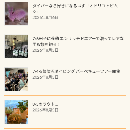
が、ここ長良川ではかなりの確立で
ャンス 受講したPADIダイブセンター
ダイバーなら好きになるはず「オドリコトビム
見ることが出来ます特別天然記念物
／リゾートが用意したオリジナル景
シ」
と言えば他には「
続きを読む
2026年8月6日
品が当たることも！ PADIデジタルく
じに参加する
7/6田子に移動 エンリッチドエアーで潜ってレアな
甲殻類を観る！
2026年8月5日
7/4-5菖蒲沢ダイビング バーベキューツアー開催
2026年8月5日
8/5のラウト…
2026年8月5日