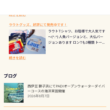
ングを楽しむことが出来ます 川原か
感じになっていて、食事しながら観賞
いか・ブーツの穴あきチェック・手
1枚を作成し残してみませんか？ 記念
スペシャルティ、AWAREデザインカ
らのエントリーエキジットは正に大
できます！ 水深9m 長さ12m 幅4m
首や首のシール部分の破れ、穴あき
ダイブや記念日のサプライズとして、
ードを申し込みの方は対象外となり
自然の中でのダイビングを実感させ
水温も23℃～25℃をキープ真冬でも
続きを読む
チェック など… 価格は と、各所こ
ご友人などへプレゼントすることも
ます。 ※ 2026年12月の認定でも、
てくれます 川でのダイビングとは
お楽しみ頂けます 反対側の窓からも
れだけかかります※給気バルブのみ
できます！ カードデザインは以下か
2027年1月以降に発行されるカードは
川なので勿論流れていますが、流れ
ラウトグッズ、好評にて発売中です！
見ることが出来るので、付き添いの方
のオーバーホールは5,500円 ただ毎回
ら選べます！ 記念の本数での作成は
通常デザインとなります ダイビン
る速さはゆっくりの場所もあれば、
ラウトTシャツ、お陰様で大人気です
とも記念撮影も出来ますよ スキンダ
修理や点検をする度に1行目の「水漏
勿論、お好きな数字や文字を入れら
グは、始めた「年」も思い出になる
速い場所もあります。海だとかなりの
～(^.^) 人魚バージョンと、大仏バー
イビングでも参加できます！ かなり
れ検査代」が5,500円掛かります そこ
れるので、お誕生日や色んな企画など
ダイビングを始めるきっかけは人そ
速さに感じられる場所もあります
ジョンあります ロンTも3種類 トート
楽しめます是非ご参加ください！ 写
で下記のキャンペーンを利用してみ
でのオリジナルの記念カードを自由
れぞれ。でも、「いつ始めたか」
が、水中のくぼみや岩陰に入ると嘘
バックも3種類ご用意(^.^) パーカーも
真撮影の練習や、4時間たっぷり利用
てはどうでしょうか？ 8/31までの間
に発行出来ますよ！ ただし、個人で
は、あとから振り返ると大切な思い
のように流れが無くなる所もあり、そ
両デザインありますよん！ 胸には新
出来るので、普通に中性浮力の練習に
に、ドライスーツの点検・オーバー
PADIの本部へ直接の申請は出来ませ
出になります。 60周年という節目の
続きを読む
う行った所を案内して基本的には水
ロゴを採用！ 全てのグッズにはこの
もなりますヨ 料金等、詳しくは 詳細
ホールを出して頂いた方は、上記の
ん お問い合わせ、お申し込みの受付
年に、PADIとともに、あなたの海の
深が浅いので危険ではありません流
ラベルが付いてます(^.^) ・Tシャツ
はこちら
水検査料5,500円がなんと無料になり
窓口は、PADIダイブセンターのみ
物語を始めてみませんか。あなたの
れの速さから、渦になっている箇所
3,980円(税別) ・パーカー 6,980円 ・
ます！ ドライスーツクリーニングだ
勿論当店でも発行出来ます（他団体
最初の1枚、あるいは次の1枚が、60
もあればダウンカレントが発生して
ブログ
トートバック M 1,980円 ・トートバ
けでも出そうと思ってる方は、セッ
の方もOK） 詳しいページ作りました
周年記念デザインになります 今始
いる箇所などもあり、なかなか海では
ック S 1,390円 ・ロンT 4,200円 (すべ
トでこの水検査も出しましょう！そ
のでご覧ください下さい ➡︎ コチラ
めると、60周年ならではの楽しみ
西伊豆 獅子浜にてPADIオープンウォーターダイバ
見られない光景です 透明度の良い川
て税別) オマケ スタッフ用にポロシャ
し
続きを読む
も： PADIデジタルくじ PADIコース
ーコースの海洋実習開催
を数百メートルドリフトする(流され
ツも作ってみました 腰の位置にある
を修了してCカードを取得すると、カ
2026年8月7日
る)のは快感です！ 特別天然記念物
人魚が可愛い 着ると働く事になりま
ードに記載されたダイバーナンバー
「オオサンショウウオ」が見れる 長
すが、欲しい方リクエストください
で参加できるデジタルくじにチャレ
良川ダイビング最大の見どころがこ