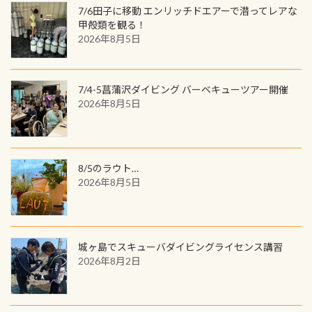
(笑) ※カラーは変えられます
ンジできます。講習を終えたあとも、
7/6田子に移動 エンリッチドエアーで潜ってレアな
の特別天然記念物の「オオサンショ
ワクワクが続く60周年限定企画で
甲殻類を観る！
ウウオ」です 大きなものでは体長1m
2026年8月5日
す。コースを修了されたら、ぜひ参加
を超える世界最大の両生類です個体
してみてくださいね 毎月60名様、年
数が少なくかなり貴重な生物です
間720名様にPADIグッズが当たるチ
が、ここ長良川ではかなりの確立で
ャンス 受講したPADIダイブセンター
7/4-5菖蒲沢ダイビング バーベキューツアー開催
見ることが出来ます特別天然記念物
／リゾートが用意したオリジナル景
2026年8月5日
と言えば他には「
続きを読む
品が当たることも！ PADIデジタルく
じに参加する
8/5のラウト…
2026年8月5日
城ヶ島でスキューバダイビングライセンス講習
2026年8月2日