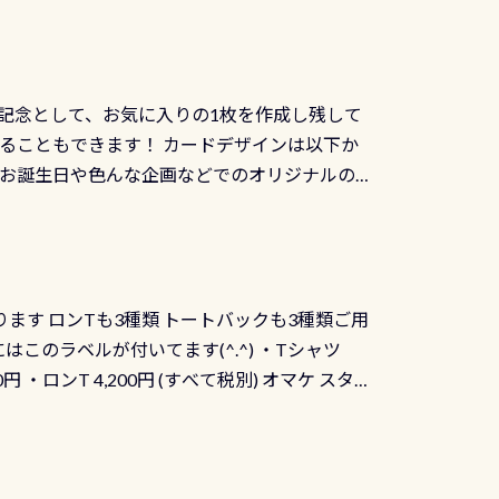
記念として、お気に入りの1枚を作成し残して
ることもできます！ カードデザインは以下か
、お誕生日や色んな企画などでのオリジナルの
出来ません お問い合わせ、お申し込みの受付
） 詳しいページ作りましたのでご覧ください下
ります ロンTも3種類 トートバックも3種類ご用
にはこのラベルが付いてます(^.^) ・Tシャツ
90円 ・ロンT 4,200円 (すべて税別) オマケ スタ
になりますが、欲しい方リクエストください