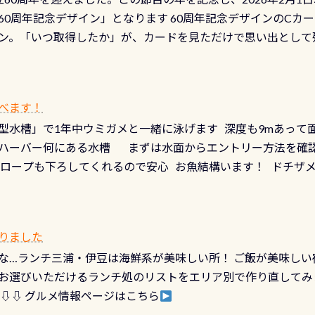
少ない、または無い川のこと）で岐阜県の郡上市に始まり、美濃
、ドライスーツの点検・オーバーホールを出して頂いた方は、上記の
60周年記念デザイン」となります 60周年記念デザインのCカー
にまた2001年には「日本の水浴場88選」に全国で唯一河川で
ニングだけでも出そうと思ってる方は、セットでこの水検査も
ン。「いつ取得したか」が、カードを見ただけで思い出として
どあり十分ダイビングを楽しむことが出来ます 川原からのエン
ビングを再開する人、次のレベルへステップアップする人。“6
れます 川でのダイビングとは 川なので勿論流れていますが
ダイビング人生に寄り添います。 対象となるカードについて 対象
だとかなりの速さに感じられる場所もありますが、水中のくぼ
カードの種類：ブルー：通常ゴールド：5スター店ブラック：プロレベル
所を案内して基本的には水深が浅いので危険ではありません流
べます！
【注意事項】※ PADI Freediver、Mermaid、EFR、
生している箇所などもあり、なかなか海では見られない光景で
型水槽」で1年中ウミガメと一緒に泳げます 深度も9mあって
対象のディスティンクティブ・スペシャルティ、AWAREデザ
快感です！ 特別天然記念物「オオサンショウウオ」が見れる 長
ハーバー何にある水槽 まずは水面からエントリー方法を確認
12月の認定でも、2027年1月以降に発行されるカードは通常デ
ショウウオ」です 大きなものでは体長1mを超える世界最大の
降ロープも下ろしてくれるので安心 お魚結構います！ ドチザ
ビングを始めるきっかけは人それぞれ。でも、「いつ始めたか
はかなりの確立で見ることが出来ます特別天然記念物と言えば
 南国系のお魚いっぱいです でもやはり人気は・・・ ウミガメ
いう節目の年に、PADIとともに、あなたの海の物語を始めてみま
出してくる） 潜降ロープに身を寄せて休憩中（可愛い！！） 
インになります 今始めると、60周年ならではの楽しみも： PA
なっていて、食事しながら観賞できます！ 水深9m 長さ12m 
カードに記載されたダイバーナンバーで参加できるデジタルく
りました
対側の窓からも見ることが出来るので、付き添いの方とも記念
60周年限定企画です。コースを修了されたら、ぜひ参加してみて
な…ランチ三浦・伊豆は海鮮系が美味しい所！ ご飯が美味しい
楽しめます是非ご参加ください！ 写真撮影の練習や、4時間た
るチャンス 受講したPADIダイブセンター／リゾートが用意した
お選びいただけるランチ処のリストをエリア別で作り直してみ
金等、詳しくは 詳細はこちら
 ⇩⇩ グルメ情報ページはこちら