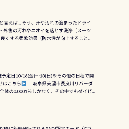
と言えば… そう、汗や汚れの溜まったドライ
ツの内側・外側の汚れやニオイを落とす洗浄（スーツ
りを良くする柔軟効果（防水性が向上することで
ルブが押しっぱなしになったり押せなくなるトラ
に動くので閉めにくかったり閉まらないというこ
)も行っておきましょう 具体的には ●ピンホー
！実際水につけて水検査して調べます ●給気バ
日10/16(金)～18(日)※その他の日程で開
が、空気を送り込む「給気バルブ」のオーバ
せはこちら
岐阜県美濃市長良川リバーダ
ボタンが潮噛みしてドライスーツに空気が入り
体の0.0001％しかなく、その中でもダイビ
方はこれを機会に是非やってください！！ ●
リバーダイビングその長良川に当店は2012
ません意外と使用するこのバルブしっかりと
数少ないショップの1つであり「リバーダイビン
の穴あきチェック・手首や首のシール部分の破
アーをご提供しております是非ご参加下さい
オーバーホールは5,500円 ただ毎回修理や
三大清流(四万十川、柿田川)の１つに数えられ
ャンペーンを利用してみてはどうでしょうか？
日以降に新規発行されるPADI認定カード（Cカ