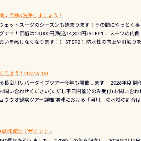
機に点検&洗浄しましょう！
ウェットスーツのシーズンも始まります！その間にやっとく事
です！価格は13,000円(税込14,300円) STEP1： スー
おいを感じなくなります！） STEP2： 防水性の向上や肌触
なります！） STEP3： 排気バルブの分解・洗浄のO/H（バ
！） STEP4： ファスナーの潤滑化（ファスナーがスムーズ
） 詳細は
コチラ あと…ドライスーツの点検(オーバーホール
う！(10/16-18)
認冬になり、使い始めてから水漏れする…ってのは避けましょう
長良川リバーダイブツアー今年も開催します！ 2026年度 開催予定
ル排気バルブは、ドライスーツクリーニングの際に行うのです
お問い合わせください(ただし平日開催分のみ受付) お問い合わ
切です BCDで言うと給気ボタンの点検と一緒な訳ですから、
ョウウオ観察ツアー詳細 地球における「河川」の水域の割合は全
て事がないようにしっかり点検しましょう！まだした事がない
は更に限られており、非常に貴重な体験が出来る「長良川」での
バーホールここはドライスーツクリーニング時に、分解洗浄し
 長良川ダイビングの魅力を存分までお伝え出来る、国内でも
う ●その他の箇所・防水ファスナーの劣化がないか・ブーツ
オサンショウウオ観察講習」も合わせて開催している希少なツ
 など… 価格は と、各所これだけかかります※給気バルブのみの
 60周年記念デザインです
月の間で開催しております 長良川ってどんな川？ 長良川は日本
目の「水漏れ検査代」が5,500円掛かります そこで下記のキ
は設立60周年を迎えました。この節目の年を記念し、2026年2月1