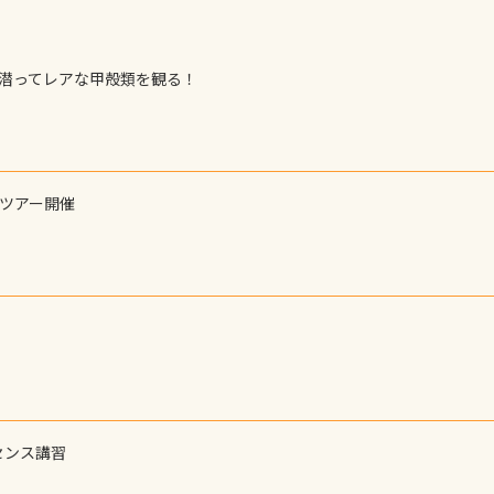
で潜ってレアな甲殻類を観る！
ーツアー開催
センス講習