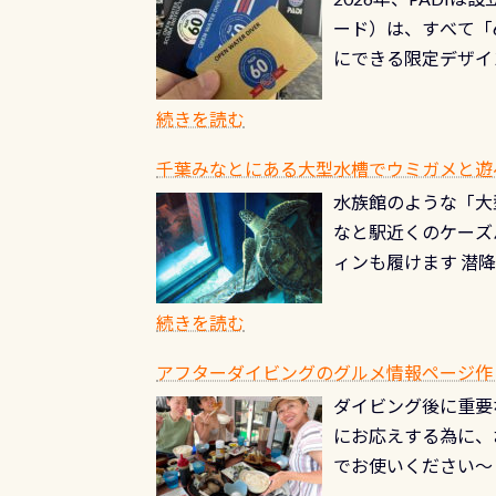
る清流（水質汚染の
8/31までの間に
ード）は、すべて「
の「名水100選」
ドライスーツクリー
にできる限定デザイ
ところでは12mほ
人、久しぶりにダイ
ングを実感させてく
記念が、これからの
続きを読む
場所もあります。海
PADI認定カード 
もあり、そう行った
千葉みなとにある大型水槽でウミガメと遊
終営業日までの発行分 
ダウンカレントが発
水族館のような「大
やオリジナルカード
る(流される)のは
なと駅近くのケーズ
す。 ※ 2026年
記念物の「オオサン
ィンも履けます 潜
思い出になる ダイ
すが、ここ長良川で
生態は変わります)
ます。 60周年と
（むしろちょっかい
続きを読む
が、60周年記念デザ
水槽が見える感じに
ードを取得すると、
アフターダイビングのグルメ情報ページ作
楽しみ頂けます 反
も、ワクワクが続く
ダイビング後に重要
できます！ かなり
PADIグッズが当た
にお応えする為に、
にもなりますヨ 料
ルくじに参加する
でお使いください～