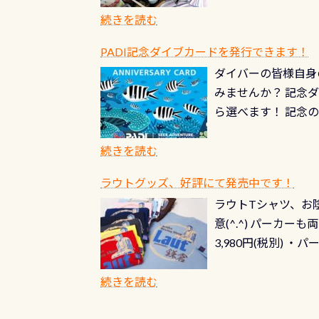
続きを読む
PADI記念ダイブカードを発行できます！
ダイバーの皆様自身
みませんか？ 記念
ら選べます！ 記念
記念カードを自由に
窓口は、PADIダ
続きを読む
さい ➡︎ コチラ
ラウトグッズ、好評にて発売中です！
ラウトTシャツ、お陰
意(^.^) パーカ
3,980円(税別) ・パ
ッフ用にポロシャツ
(笑) ※カラーは変
続きを読む