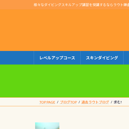
コ
ナ
様々なダイビングスキルアップ講習を受講するならラウト鎌
ン
ビ
テ
ゲ
ン
ー
ツ
シ
へ
ョ
ス
ン
キ
に
レベルアップコース
スキンダイビング
ッ
移
プ
動
TOP PAGE
ブログTOP
過去ラウトブログ
求む!