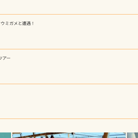
オウミガメと遭遇！
ツアー