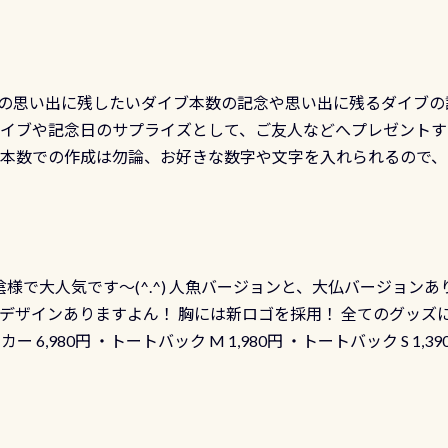
の思い出に残したいダイブ本数の記念や思い出に残るダイブの
ダイブや記念日のサプライズとして、ご友人などへプレゼントす
の本数での作成は勿論、お好きな数字や文字を入れられるので
発行出来ますよ！ ただし、個人でPADIの本部へ直接の申請は
イブセンターのみ 勿論当店でも発行出来ます（他団体の方もOK
様で大人気です～(^.^) 人魚バージョンと、大仏バージョンあ
ーも両デザインありますよん！ 胸には新ロゴを採用！ 全てのグッズ
ーカー 6,980円 ・トートバック M 1,980円 ・トートバック S 1,3
も作ってみました 腰の位置にある人魚が可愛い 着ると働く事
えられます