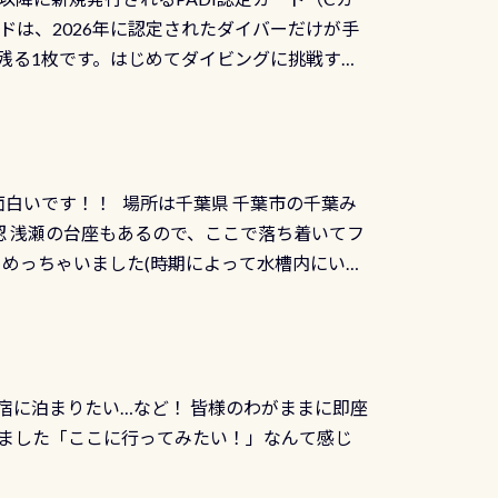
を経て伊勢湾に流れます1985年には環境省
水検査料5,500円がなんと無料になります！
ドは、2026年に認定されたダイバーだけが手
選ばれた清流です川にしては珍しく、水深が深い
出しましょう！そし
続きを読む
残る1枚です。はじめてダイビングに挑戦する
トリーエキジットは正に大自然の中でのダイビ
0周年の年にダイビングの一歩を進めた”という
、流れる速さはゆっくりの場所もあれば、速い
：2026年2月1日以降に新規発行される
みや岩陰に入ると嘘のように流れが無くなる所
 期間：2026年2月1日〜2026年12月最
れの速さから、渦になっている箇所もあれば
TECなど特別プログラムの専用カードが発行されるもの
す 透明度の良い川を数百メートルドリフトす
面白いです！！ 場所は千葉県 千葉市の千葉み
インカードを申し込みの方は対象外となりま
良川ダイビング最大の見どころがこの特別天然
 浅瀬の台座もあるので、ここで落ち着いてフ
ザインとなります ダイビングは、始めた「年」も
両生類です個体数が少なくかなり貴重な生物で
メめっちゃいました(時期によって水槽内にいる
」は、あとから振り返ると大切な思い出になり
他には「
続きを読む
ちゃん！ダイバー慣れしていて、逃げません
せんか。あなたの最初の1枚、あるいは次の1枚
こんな感じで撮りました(笑) レストランから
DIデジタルくじ PADIコースを修了してCカ
幅4m水温も23℃～25℃をキープ真冬でもお
じにチャレンジできます。講習を終えたあと
撮影も出来ますよ スキンダイビングでも参加
くださいね 毎月60名様、年間720名様に
宿に泊まりたい…など！ 皆様のわがままに即座
っぷり利用出来るので、普通に中性浮力の練習
オリジナル景品が当たることも！ PADIデジタ
ました「ここに行ってみたい！」なんて感じ