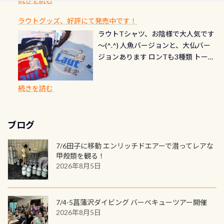
続きを読む
チェック など… 価格は と、各所こ
ご友人などへプレゼントすることも
ます。 ※ 2026年12月の認定でも、
てくれます 川でのダイビングとは
お楽しみ頂けます 反対側の窓からも
れだけかかります※給気バルブのみ
できます！ カードデザインは以下か
2027年1月以降に発行されるカードは
川なので勿論流れていますが、流れ
ラウトグッズ、好評にて発売中です！
見ることが出来るので、付き添いの方
のオーバーホールは5,500円 ただ毎回
ら選べます！ 記念の本数での作成は
通常デザインとなります ダイビン
る速さはゆっくりの場所もあれば、
ラウトTシャツ、お陰様で大人気です
とも記念撮影も出来ますよ スキンダ
修理や点検をする度に1行目の「水漏
勿論、お好きな数字や文字を入れら
グは、始めた「年」も思い出になる
速い場所もあります。海だとかなりの
～(^.^) 人魚バージョンと、大仏バー
イビングでも参加できます！ かなり
れ検査代」が5,500円掛かります そこ
れるので、お誕生日や色んな企画など
ダイビングを始めるきっかけは人そ
速さに感じられる場所もあります
ジョンあります ロンTも3種類 トート
楽しめます是非ご参加ください！ 写
で下記のキャンペーンを利用してみ
でのオリジナルの記念カードを自由
れぞれ。でも、「いつ始めたか」
が、水中のくぼみや岩陰に入ると嘘
バックも3種類ご用意(^.^) パーカーも
真撮影の練習や、4時間たっぷり利用
てはどうでしょうか？ 8/31までの間
に発行出来ますよ！ ただし、個人で
は、あとから振り返ると大切な思い
のように流れが無くなる所もあり、そ
両デザインありますよん！ 胸には新
出来るので、普通に中性浮力の練習に
に、ドライスーツの点検・オーバー
PADIの本部へ直接の申請は出来ませ
出になります。 60周年という節目の
続きを読む
う行った所を案内して基本的には水
ロゴを採用！ 全てのグッズにはこの
もなりますヨ 料金等、詳しくは 詳細
ホールを出して頂いた方は、上記の
ん お問い合わせ、お申し込みの受付
年に、PADIとともに、あなたの海の
深が浅いので危険ではありません流
ラベルが付いてます(^.^) ・Tシャツ
はこちら
水検査料5,500円がなんと無料になり
窓口は、PADIダイブセンターのみ
物語を始めてみませんか。あなたの
れの速さから、渦になっている箇所
3,980円(税別) ・パーカー 6,980円 ・
ます！ ドライスーツクリーニングだ
勿論当店でも発行出来ます（他団体
最初の1枚、あるいは次の1枚が、60
もあればダウンカレントが発生して
ブログ
トートバック M 1,980円 ・トートバ
けでも出そうと思ってる方は、セッ
の方もOK） 詳しいページ作りました
周年記念デザインになります 今始
いる箇所などもあり、なかなか海では
ック S 1,390円 ・ロンT 4,200円 (すべ
トでこの水検査も出しましょう！そ
のでご覧ください下さい ➡︎ コチラ
めると、60周年ならではの楽しみ
7/6田子に移動 エンリッチドエアーで潜ってレアな
見られない光景です 透明度の良い川
て税別) オマケ スタッフ用にポロシャ
し
続きを読む
も： PADIデジタルくじ PADIコース
甲殻類を観る！
を数百メートルドリフトする(流され
ツも作ってみました 腰の位置にある
を修了してCカードを取得すると、カ
2026年8月5日
る)のは快感です！ 特別天然記念物
人魚が可愛い 着ると働く事になりま
ードに記載されたダイバーナンバー
「オオサンショウウオ」が見れる 長
すが、欲しい方リクエストください
で参加できるデジタルくじにチャレ
良川ダイビング最大の見どころがこ
(笑) ※カラーは変えられます
ンジできます。講習を終えたあとも、
7/4-5菖蒲沢ダイビング バーベキューツアー開催
の特別天然記念物の「オオサンショ
ワクワクが続く60周年限定企画で
2026年8月5日
ウウオ」です 大きなものでは体長1m
す。コースを修了されたら、ぜひ参加