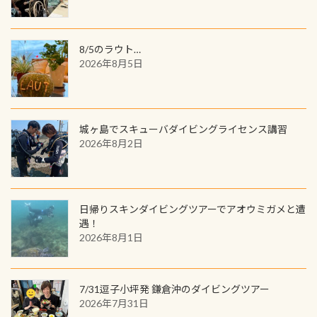
を超える世界最大の両生類です個体
してみてくださいね 毎月60名様、年
数が少なくかなり貴重な生物です
間720名様にPADIグッズが当たるチ
が、ここ長良川ではかなりの確立で
ャンス 受講したPADIダイブセンター
8/5のラウト…
見ることが出来ます特別天然記念物
／リゾートが用意したオリジナル景
2026年8月5日
と言えば他には「
続きを読む
品が当たることも！ PADIデジタルく
じに参加する
城ヶ島でスキューバダイビングライセンス講習
2026年8月2日
日帰りスキンダイビングツアーでアオウミガメと遭
遇！
2026年8月1日
7/31逗子小坪発 鎌倉沖のダイビングツアー
2026年7月31日