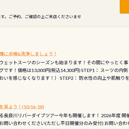
ます。ご予約、ご確認の上ご来店くださいませ
機に点検&洗浄しましょう！
ウェットスーツのシーズンも始まります！その間にやっとく事
です！価格は13,000円(税込14,300円) STEP1： スー
おいを感じなくなります！） STEP2： 防水性の向上や肌触
なります！） STEP3： 排気バルブの分解・洗浄のO/H（バ
！） STEP4： ファスナーの潤滑化（ファスナーがスムーズ
） 詳細は
コチラ あと…ドライスーツの点検(オーバーホール
う！(10/16-18)
認冬になり、使い始めてから水漏れする…ってのは避けましょう
長良川リバーダイブツアー今年も開催します！ 2026年度 開催予定
ル排気バルブは、ドライスーツクリーニングの際に行うのです
お問い合わせください(ただし平日開催分のみ受付) お問い合わ
切です BCDで言うと給気ボタンの点検と一緒な訳ですから、