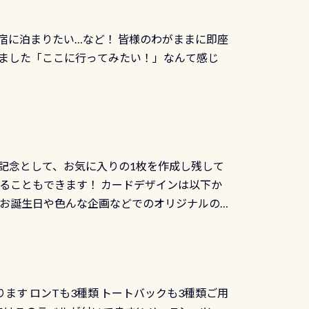
幅4m水温も23℃～25℃をキープ真冬でもお
じにチャレンジできます。講習を終えたあと
撮影も出来ますよ スキンダイビングでも参加
くださいね 毎月60名様、年間720名様に
宿に泊まりたい…など！ 皆様のわがままに即座
っぷり利用出来るので、普通に中性浮力の練習
オリジナル景品が当たることも！ PADIデジタ
ました「ここに行ってみたい！」なんて感じ
記念として、お気に入りの1枚を作成し残して
ることもできます！ カードデザインは以下か
、お誕生日や色んな企画などでのオリジナルの
出来ません お問い合わせ、お申し込みの受付
） 詳しいページ作りましたのでご覧ください下
ります ロンTも3種類 トートバックも3種類ご用