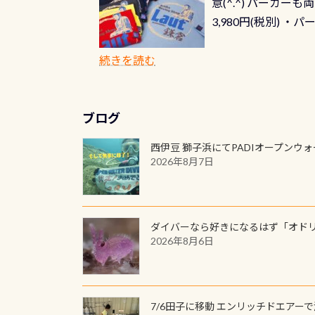
意(^.^) パーカ
3,980円(税別) ・パ
ッフ用にポロシャツ
(笑) ※カラーは変
続きを読む
ブログ
西伊豆 獅子浜にてPADIオープンウ
2026年8月7日
ダイバーなら好きになるはず「オド
2026年8月6日
7/6田子に移動 エンリッチドエアー