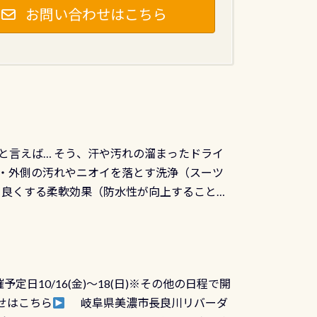
お問い合わせはこちら
と言えば… そう、汗や汚れの溜まったドライ
ツの内側・外側の汚れやニオイを落とす洗浄（スーツ
りを良くする柔軟効果（防水性が向上することで
ルブが押しっぱなしになったり押せなくなるトラ
に動くので閉めにくかったり閉まらないというこ
)も行っておきましょう 具体的には ●ピンホー
！実際水につけて水検査して調べます ●給気バ
日10/16(金)～18(日)※その他の日程で開
が、空気を送り込む「給気バルブ」のオーバ
せはこちら
岐阜県美濃市長良川リバーダ
ボタンが潮噛みしてドライスーツに空気が入り