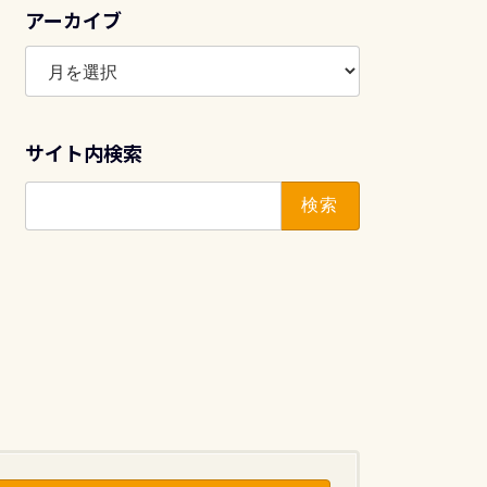
アーカイブ
ア
ー
カ
イ
サイト内検索
ブ
検
索: