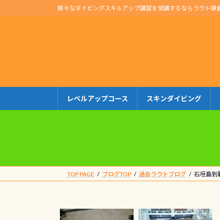
コ
ナ
様々なダイビングスキルアップ講習を受講するならラウト鎌
ン
ビ
テ
ゲ
ン
ー
ツ
シ
へ
ョ
ス
ン
キ
に
レベルアップコース
スキンダイビング
ッ
移
プ
動
TOP PAGE
ブログTOP
過去ラウトブログ
石垣島到