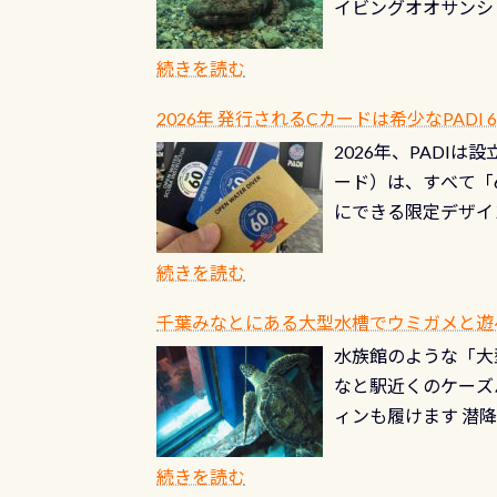
イビングオオサンシ
過ぎて急浮上…なん
ングが出来るエリア
リストバルブのオー
年から潜っています
続きを読む
点検しておきましょ
の潜り方講習」「オ
れ、穴あきチェック
2026年 発行されるCカードは希少なPADI
ませ 6月から10
点検をする度に1行
2026年、PADI
る清流（水質汚染の
8/31までの間に
ード）は、すべて「
の「名水100選」
ドライスーツクリー
にできる限定デザイ
ところでは12mほ
人、久しぶりにダイ
ングを実感させてく
記念が、これからの
続きを読む
場所もあります。海
PADI認定カード 
もあり、そう行った
千葉みなとにある大型水槽でウミガメと遊
終営業日までの発行分 
ダウンカレントが発
水族館のような「大
やオリジナルカード
る(流される)のは
なと駅近くのケーズ
す。 ※ 2026年
記念物の「オオサン
ィンも履けます 潜
思い出になる ダイ
すが、ここ長良川で
生態は変わります)
ます。 60周年と
（むしろちょっかい
続きを読む
が、60周年記念デザ