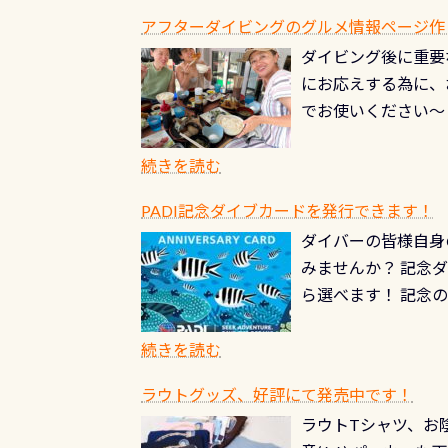
水槽が見える感じに
ードを取得すると、
アフターダイビングのグルメ情報ページ作
楽しみ頂けます 反
も、ワクワクが続く
ダイビング後に重要
できます！ かなり
PADIグッズが当た
にお応えする為に、
にもなりますヨ 料
ルくじに参加する
でお使いください～
続きを読む
PADI記念ダイブカードを発行できます！
ダイバーの皆様自身
みませんか？ 記念
ら選べます！ 記念
記念カードを自由に
窓口は、PADIダ
続きを読む
さい ➡︎ コチラ
ラウトグッズ、好評にて発売中です！
ラウトTシャツ、お陰