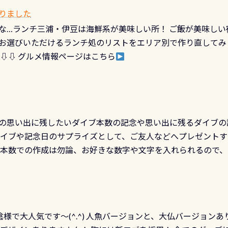
なっていて、食事しながら観賞できます！ 水深9m 長さ12m 
カードに記載されたダイバーナンバーで参加できるデジタルく
りました
対側の窓からも見ることが出来るので、付き添いの方とも記念
60周年限定企画です。コースを修了されたら、ぜひ参加してみて
な…ランチ三浦・伊豆は海鮮系が美味しい所！ ご飯が美味しい
楽しめます是非ご参加ください！ 写真撮影の練習や、4時間た
るチャンス 受講したPADIダイブセンター／リゾートが用意した
お選びいただけるランチ処のリストをエリア別で作り直してみ
金等、詳しくは 詳細はこちら
 ⇩⇩ グルメ情報ページはこちら
の思い出に残したいダイブ本数の記念や思い出に残るダイブの
ダイブや記念日のサプライズとして、ご友人などへプレゼントす
の本数での作成は勿論、お好きな数字や文字を入れられるので
発行出来ますよ！ ただし、個人でPADIの本部へ直接の申請は
イブセンターのみ 勿論当店でも発行出来ます（他団体の方もOK
様で大人気です～(^.^) 人魚バージョンと、大仏バージョンあ