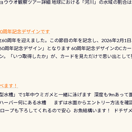
ョウウオ観察ツアー詳細 地球における「河川」の水域の割合は全
て事がないようにしっかり点検しましょう！まだした事がない
は更に限られており、非常に貴重な体験が出来る「長良川」での
バーホールここはドライスーツクリーニング時に、分解洗浄し
 長良川ダイビングの魅力を存分までお伝え出来る、国内でも
う ●その他の箇所・防水ファスナーの劣化がないか・ブーツ
オサンショウウオ観察講習」も合わせて開催している希少なツ
 など… 価格は と、各所これだけかかります※給気バルブのみの
 60周年記念デザインです
月の間で開催しております 長良川ってどんな川？ 長良川は日本
目の「水漏れ検査代」が5,500円掛かります そこで下記のキ
は設立60周年を迎えました。この節目の年を記念し、2026年2月1
少ない、または無い川のこと）で岐阜県の郡上市に始まり、美濃
、ドライスーツの点検・オーバーホールを出して頂いた方は、上記の
60周年記念デザイン」となります 60周年記念デザインのCカー
にまた2001年には「日本の水浴場88選」に全国で唯一河川で
ニングだけでも出そうと思ってる方は、セットでこの水検査も
ン。「いつ取得したか」が、カードを見ただけで思い出として
どあり十分ダイビングを楽しむことが出来ます 川原からのエン
ビングを再開する人、次のレベルへステップアップする人。“6
れます 川でのダイビングとは 川なので勿論流れていますが
ダイビング人生に寄り添います。 対象となるカードについて 対象
だとかなりの速さに感じられる場所もありますが、水中のくぼ
カードの種類：ブルー：通常ゴールド：5スター店ブラック：プロレベル
所を案内して基本的には水深が浅いので危険ではありません流
べます！
【注意事項】※ PADI Freediver、Mermaid、EFR、
生している箇所などもあり、なかなか海では見られない光景で
型水槽」で1年中ウミガメと一緒に泳げます 深度も9mあって
対象のディスティンクティブ・スペシャルティ、AWAREデザ
快感です！ 特別天然記念物「オオサンショウウオ」が見れる 長
ハーバー何にある水槽 まずは水面からエントリー方法を確認
12月の認定でも、2027年1月以降に発行されるカードは通常デ
ショウウオ」です 大きなものでは体長1mを超える世界最大の
降ロープも下ろしてくれるので安心 お魚結構います！ ドチザ
ビングを始めるきっかけは人それぞれ。でも、「いつ始めたか
はかなりの確立で見ることが出来ます特別天然記念物と言えば
 南国系のお魚いっぱいです でもやはり人気は・・・ ウミガメ
いう節目の年に、PADIとともに、あなたの海の物語を始めてみま
出してくる） 潜降ロープに身を寄せて休憩中（可愛い！！） 
インになります 今始めると、60周年ならではの楽しみも： PA