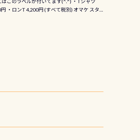
にはこのラベルが付いてます(^.^) ・Tシャツ
90円 ・ロンT 4,200円 (すべて税別) オマケ スタ
になりますが、欲しい方リクエストください