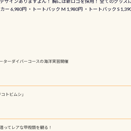
ーも両デザインありますよん！ 胸には新ロゴを採用！ 全てのグッズ
ーカー 6,980円 ・トートバック M 1,980円 ・トートバック S 1,3
も作ってみました 腰の位置にある人魚が可愛い 着ると働く事
えられます
ォーターダイバーコースの海洋実習開催
リコトビムシ」
で潜ってレアな甲殻類を観る！