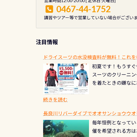
営業時間12:00-20:00 [ 定休日 火曜日]
0467-44-1752
講習やツアー等で営業していない場合がござい
注目情報
ドライスーツの水没検査料が無料！これを
初夏です！もうすぐ
スーツのクリーニング
を着たときの嫌なに
水没の可能性が低く
ブルがなくなります
続きを読む
とがなくなります！
長良川リバーダイブでオオサンショウウオを見よ
ル(穴)がないか確
毎年恒例となっている
ルブのオーバーホー
催を希望される方は
ーホールも非常に大