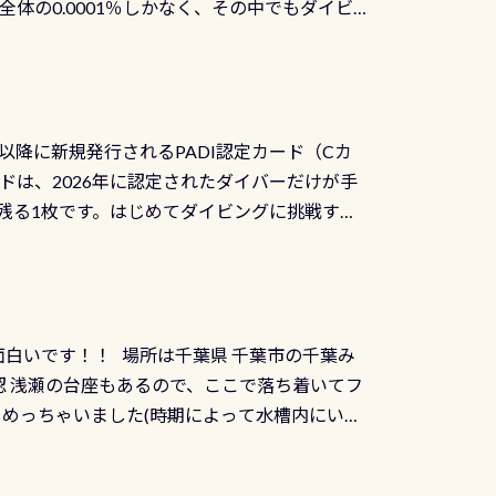
体の0.0001％しかなく、その中でもダイビ
方はこれを機会に是非やってください！！ ●
リバーダイビングその長良川に当店は2012
ません意外と使用するこのバルブしっかりと
数少ないショップの1つであり「リバーダイビン
の穴あきチェック・手首や首のシール部分の破
アーをご提供しております是非ご参加下さい
オーバーホールは5,500円 ただ毎回修理や
三大清流(四万十川、柿田川)の１つに数えられ
ャンペーンを利用してみてはどうでしょうか？
日以降に新規発行されるPADI認定カード（Cカ
を経て伊勢湾に流れます1985年には環境省
水検査料5,500円がなんと無料になります！
ドは、2026年に認定されたダイバーだけが手
選ばれた清流です川にしては珍しく、水深が深い
出しましょう！そし
続きを読む
残る1枚です。はじめてダイビングに挑戦する
トリーエキジットは正に大自然の中でのダイビ
0周年の年にダイビングの一歩を進めた”という
、流れる速さはゆっくりの場所もあれば、速い
：2026年2月1日以降に新規発行される
みや岩陰に入ると嘘のように流れが無くなる所
 期間：2026年2月1日〜2026年12月最
れの速さから、渦になっている箇所もあれば
TECなど特別プログラムの専用カードが発行されるもの
す 透明度の良い川を数百メートルドリフトす
面白いです！！ 場所は千葉県 千葉市の千葉み
インカードを申し込みの方は対象外となりま
良川ダイビング最大の見どころがこの特別天然
 浅瀬の台座もあるので、ここで落ち着いてフ
ザインとなります ダイビングは、始めた「年」も
両生類です個体数が少なくかなり貴重な生物で
メめっちゃいました(時期によって水槽内にいる
」は、あとから振り返ると大切な思い出になり
他には「
続きを読む
ちゃん！ダイバー慣れしていて、逃げません
せんか。あなたの最初の1枚、あるいは次の1枚
こんな感じで撮りました(笑) レストランから
DIデジタルくじ PADIコースを修了してCカ