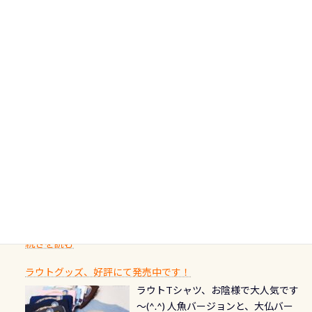
水面からエントリー方法を確認 浅瀬
バルブ」のオーバーホールも非常に
の年にダイビングの一歩を進めた”と
非ご参加下さいませ 6月から10月の間
の台座もあるので、ここで落ち着いて
大切です BCDで言うと給気ボタンの
いう記念が、これからのダイビング
アフターダイビングのグルメ情報ページ作りました
で開催しております 長良川ってど
フィンも履けます 潜降ロープも下ろ
点検と一緒な訳ですから、ボタンが
人生に寄り添います。 対象となるカ
ダイビング後に重要な…ランチ三浦・
んな川？ 長良川は日本三大清流(四万
してくれるので安心 お魚結構いま
潮噛みしてドライスーツに空気が入
ードについて 対象：2026年2月1日以
伊豆は海鮮系が美味しい所！ ご飯が
十川、柿田川)の１つに数えられる清
す！ ドチザメめっちゃいました(時期
り過ぎて急浮上…なんて事がないよう
降に新規発行されるPADI認定カード
美味しい宿に泊まりたい…など！ 皆様
流（水質汚染の少ない、または無い
によって水槽内にいる生態は変わり
にしっかり点検しましょう！まだし
カードの種類：ブルー：通常ゴール
のわがままに即座にお応えする為
川のこと）で岐阜県の郡上市に始ま
ます) 南国系のお魚いっぱいです で
た事がない方はこれを機会に是非や
ド：5スター店ブラック：プロレベル
に、お選びいただけるランチ処のリ
り、美濃を経て伊勢湾に流れます
もやはり人気は・・・ ウミガメちゃ
ってください！！ ●リストバルブの
期間：2026年2月1日〜2026年12月最
続きを読む
ストをエリア別で作り直してみまし
1985年には環境省の「名水100選」
ん！ダイバー慣れしていて、逃げませ
オーバーホールここはドライスーツ
終営業日までの発行分 【注意事項】
た「ここに行ってみたい！」なんて
にまた2001年には「日本の水浴場88
ん（むしろちょっかい出してくる）
クリーニング時に、分解洗浄しませ
PADI記念ダイブカードを発行できます！
※ PADI Freediver、Mermaid、EFR、
感じでお使いください～ ⇩⇩ グルメ
選」に全国で唯一河川で選ばれた清
潜降ロープに身を寄せて休憩中（可
ん意外と使用するこのバルブしっか
ダイバーの皆様自身の思い出に残し
TECなど特別プログラムの専用カー
情報ページはこちら
流です川にしては珍しく、水深が深
愛い！！） こんな感じで撮りまし
りと点検しておきましょう ●その他
たいダイブ本数の記念や思い出に残
ドが発行されるものやオリジナルカ
いところでは12mほどあり十分ダイビ
た(笑) レストランから水槽が見える
の箇所・防水ファスナーの劣化がな
るダイブの記念として、お気に入りの
ード対象のディスティンクティブ・
ングを楽しむことが出来ます 川原か
感じになっていて、食事しながら観賞
いか・ブーツの穴あきチェック・手
1枚を作成し残してみませんか？ 記念
スペシャルティ、AWAREデザインカ
らのエントリーエキジットは正に大
できます！ 水深9m 長さ12m 幅4m
首や首のシール部分の破れ、穴あき
ダイブや記念日のサプライズとして、
ードを申し込みの方は対象外となり
自然の中でのダイビングを実感させ
水温も23℃～25℃をキープ真冬でも
続きを読む
チェック など… 価格は と、各所こ
ご友人などへプレゼントすることも
ます。 ※ 2026年12月の認定でも、
てくれます 川でのダイビングとは
お楽しみ頂けます 反対側の窓からも
れだけかかります※給気バルブのみ
できます！ カードデザインは以下か
2027年1月以降に発行されるカードは
川なので勿論流れていますが、流れ
ラウトグッズ、好評にて発売中です！
見ることが出来るので、付き添いの方
のオーバーホールは5,500円 ただ毎回
ら選べます！ 記念の本数での作成は
通常デザインとなります ダイビン
る速さはゆっくりの場所もあれば、
ラウトTシャツ、お陰様で大人気です
とも記念撮影も出来ますよ スキンダ
修理や点検をする度に1行目の「水漏
勿論、お好きな数字や文字を入れら
グは、始めた「年」も思い出になる
速い場所もあります。海だとかなりの
～(^.^) 人魚バージョンと、大仏バー
イビングでも参加できます！ かなり
れ検査代」が5,500円掛かります そこ
れるので、お誕生日や色んな企画など