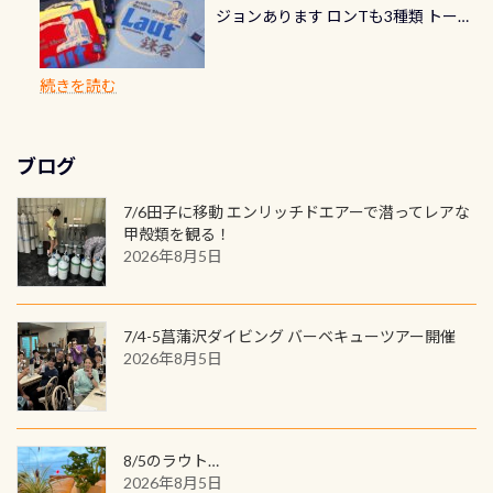
ダイビングを始めるきっかけは人そ
速さに感じられる場所もあります
ジョンあります ロンTも3種類 トート
楽しめます是非ご参加ください！ 写
で下記のキャンペーンを利用してみ
でのオリジナルの記念カードを自由
れぞれ。でも、「いつ始めたか」
が、水中のくぼみや岩陰に入ると嘘
バックも3種類ご用意(^.^) パーカーも
真撮影の練習や、4時間たっぷり利用
てはどうでしょうか？ 8/31までの間
に発行出来ますよ！ ただし、個人で
は、あとから振り返ると大切な思い
のように流れが無くなる所もあり、そ
両デザインありますよん！ 胸には新
出来るので、普通に中性浮力の練習に
に、ドライスーツの点検・オーバー
PADIの本部へ直接の申請は出来ませ
出になります。 60周年という節目の
続きを読む
う行った所を案内して基本的には水
ロゴを採用！ 全てのグッズにはこの
もなりますヨ 料金等、詳しくは 詳細
ホールを出して頂いた方は、上記の
ん お問い合わせ、お申し込みの受付
年に、PADIとともに、あなたの海の
深が浅いので危険ではありません流
ラベルが付いてます(^.^) ・Tシャツ
はこちら
水検査料5,500円がなんと無料になり
窓口は、PADIダイブセンターのみ
物語を始めてみませんか。あなたの
れの速さから、渦になっている箇所
3,980円(税別) ・パーカー 6,980円 ・
ます！ ドライスーツクリーニングだ
勿論当店でも発行出来ます（他団体
最初の1枚、あるいは次の1枚が、60
もあればダウンカレントが発生して
ブログ
トートバック M 1,980円 ・トートバ
けでも出そうと思ってる方は、セッ
の方もOK） 詳しいページ作りました
周年記念デザインになります 今始
いる箇所などもあり、なかなか海では
ック S 1,390円 ・ロンT 4,200円 (すべ
トでこの水検査も出しましょう！そ
のでご覧ください下さい ➡︎ コチラ
めると、60周年ならではの楽しみ
7/6田子に移動 エンリッチドエアーで潜ってレアな
見られない光景です 透明度の良い川
て税別) オマケ スタッフ用にポロシャ
し
続きを読む
も： PADIデジタルくじ PADIコース
甲殻類を観る！
を数百メートルドリフトする(流され
ツも作ってみました 腰の位置にある
を修了してCカードを取得すると、カ
2026年8月5日
る)のは快感です！ 特別天然記念物
人魚が可愛い 着ると働く事になりま
ードに記載されたダイバーナンバー
「オオサンショウウオ」が見れる 長
すが、欲しい方リクエストください
で参加できるデジタルくじにチャレ
良川ダイビング最大の見どころがこ
(笑) ※カラーは変えられます
ンジできます。講習を終えたあとも、
7/4-5菖蒲沢ダイビング バーベキューツアー開催
の特別天然記念物の「オオサンショ
ワクワクが続く60周年限定企画で
2026年8月5日
ウウオ」です 大きなものでは体長1m
す。コースを修了されたら、ぜひ参加
を超える世界最大の両生類です個体
してみてくださいね 毎月60名様、年
数が少なくかなり貴重な生物です
間720名様にPADIグッズが当たるチ
が、ここ長良川ではかなりの確立で
ャンス 受講したPADIダイブセンター
8/5のラウト…
見ることが出来ます特別天然記念物
／リゾートが用意したオリジナル景
2026年8月5日
と言えば他には「
続きを読む