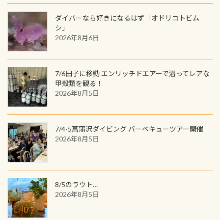
で参加できるデジタルくじにチャレ
良川ダイビング最大の見どころがこ
(笑) ※カラーは変えられます
ンジできます。講習を終えたあとも、
ダイバーなら好きになるはず「オドリコトビム
の特別天然記念物の「オオサンショ
ワクワクが続く60周年限定企画で
シ」
ウウオ」です 大きなものでは体長1m
2026年8月6日
す。コースを修了されたら、ぜひ参加
を超える世界最大の両生類です個体
してみてくださいね 毎月60名様、年
数が少なくかなり貴重な生物です
間720名様にPADIグッズが当たるチ
が、ここ長良川ではかなりの確立で
ャンス 受講したPADIダイブセンター
7/6田子に移動 エンリッチドエアーで潜ってレアな
見ることが出来ます特別天然記念物
／リゾートが用意したオリジナル景
甲殻類を観る！
と言えば他には「
続きを読む
2026年8月5日
品が当たることも！ PADIデジタルく
じに参加する
7/4-5菖蒲沢ダイビング バーベキューツアー開催
2026年8月5日
8/5のラウト…
2026年8月5日