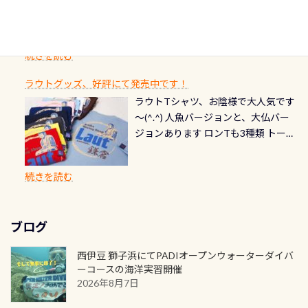
いところでは12mほどあり十分ダイビ
た(笑) レストランから水槽が見える
の箇所・防水ファスナーの劣化がな
るダイブの記念として、お気に入りの
ード対象のディスティンクティブ・
ングを楽しむことが出来ます 川原か
感じになっていて、食事しながら観賞
いか・ブーツの穴あきチェック・手
1枚を作成し残してみませんか？ 記念
スペシャルティ、AWAREデザインカ
らのエントリーエキジットは正に大
できます！ 水深9m 長さ12m 幅4m
首や首のシール部分の破れ、穴あき
ダイブや記念日のサプライズとして、
ードを申し込みの方は対象外となり
自然の中でのダイビングを実感させ
水温も23℃～25℃をキープ真冬でも
続きを読む
チェック など… 価格は と、各所こ
ご友人などへプレゼントすることも
ます。 ※ 2026年12月の認定でも、
てくれます 川でのダイビングとは
お楽しみ頂けます 反対側の窓からも
れだけかかります※給気バルブのみ
できます！ カードデザインは以下か
2027年1月以降に発行されるカードは
川なので勿論流れていますが、流れ
ラウトグッズ、好評にて発売中です！
見ることが出来るので、付き添いの方
のオーバーホールは5,500円 ただ毎回
ら選べます！ 記念の本数での作成は
通常デザインとなります ダイビン
る速さはゆっくりの場所もあれば、
ラウトTシャツ、お陰様で大人気です
とも記念撮影も出来ますよ スキンダ
修理や点検をする度に1行目の「水漏
勿論、お好きな数字や文字を入れら
グは、始めた「年」も思い出になる
速い場所もあります。海だとかなりの
～(^.^) 人魚バージョンと、大仏バー
イビングでも参加できます！ かなり
れ検査代」が5,500円掛かります そこ
れるので、お誕生日や色んな企画など
ダイビングを始めるきっかけは人そ
速さに感じられる場所もあります
ジョンあります ロンTも3種類 トート
楽しめます是非ご参加ください！ 写
で下記のキャンペーンを利用してみ
でのオリジナルの記念カードを自由
れぞれ。でも、「いつ始めたか」
が、水中のくぼみや岩陰に入ると嘘
バックも3種類ご用意(^.^) パーカーも
真撮影の練習や、4時間たっぷり利用
てはどうでしょうか？ 8/31までの間
に発行出来ますよ！ ただし、個人で
は、あとから振り返ると大切な思い
のように流れが無くなる所もあり、そ
両デザインありますよん！ 胸には新
出来るので、普通に中性浮力の練習に
に、ドライスーツの点検・オーバー
PADIの本部へ直接の申請は出来ませ
出になります。 60周年という節目の
続きを読む
う行った所を案内して基本的には水
ロゴを採用！ 全てのグッズにはこの
もなりますヨ 料金等、詳しくは 詳細
ホールを出して頂いた方は、上記の
ん お問い合わせ、お申し込みの受付
年に、PADIとともに、あなたの海の
深が浅いので危険ではありません流
ラベルが付いてます(^.^) ・Tシャツ
はこちら
水検査料5,500円がなんと無料になり
窓口は、PADIダイブセンターのみ
物語を始めてみませんか。あなたの
れの速さから、渦になっている箇所
3,980円(税別) ・パーカー 6,980円 ・
ます！ ドライスーツクリーニングだ
勿論当店でも発行出来ます（他団体
最初の1枚、あるいは次の1枚が、60
もあればダウンカレントが発生して
ブログ
トートバック M 1,980円 ・トートバ
けでも出そうと思ってる方は、セッ
の方もOK） 詳しいページ作りました
周年記念デザインになります 今始
いる箇所などもあり、なかなか海では
ック S 1,390円 ・ロンT 4,200円 (すべ
トでこの水検査も出しましょう！そ
のでご覧ください下さい ➡︎ コチラ
めると、60周年ならではの楽しみ
西伊豆 獅子浜にてPADIオープンウォーターダイバ
見られない光景です 透明度の良い川
て税別) オマケ スタッフ用にポロシャ
し
続きを読む
も： PADIデジタルくじ PADIコース
ーコースの海洋実習開催
を数百メートルドリフトする(流され
ツも作ってみました 腰の位置にある
を修了してCカードを取得すると、カ
2026年8月7日
る)のは快感です！ 特別天然記念物
人魚が可愛い 着ると働く事になりま
ードに記載されたダイバーナンバー
「オオサンショウウオ」が見れる 長
すが、欲しい方リクエストください