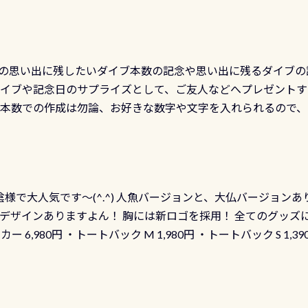
の思い出に残したいダイブ本数の記念や思い出に残るダイブの
ダイブや記念日のサプライズとして、ご友人などへプレゼントす
の本数での作成は勿論、お好きな数字や文字を入れられるので
発行出来ますよ！ ただし、個人でPADIの本部へ直接の申請は
イブセンターのみ 勿論当店でも発行出来ます（他団体の方もOK
様で大人気です～(^.^) 人魚バージョンと、大仏バージョンあ
ーも両デザインありますよん！ 胸には新ロゴを採用！ 全てのグッズ
ーカー 6,980円 ・トートバック M 1,980円 ・トートバック S 1,3
も作ってみました 腰の位置にある人魚が可愛い 着ると働く事
えられます