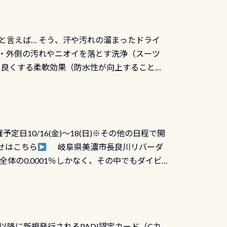
と言えば… そう、汗や汚れの溜まったドライ
ツの内側・外側の汚れやニオイを落とす洗浄（スーツ
りを良くする柔軟効果（防水性が向上することで
ルブが押しっぱなしになったり押せなくなるトラ
に動くので閉めにくかったり閉まらないというこ
)も行っておきましょう 具体的には ●ピンホー
！実際水につけて水検査して調べます ●給気バ
日10/16(金)～18(日)※その他の日程で開
が、空気を送り込む「給気バルブ」のオーバ
せはこちら
岐阜県美濃市長良川リバーダ
ボタンが潮噛みしてドライスーツに空気が入り
体の0.0001％しかなく、その中でもダイビ
方はこれを機会に是非やってください！！ ●
リバーダイビングその長良川に当店は2012
ません意外と使用するこのバルブしっかりと
数少ないショップの1つであり「リバーダイビン
の穴あきチェック・手首や首のシール部分の破
アーをご提供しております是非ご参加下さい
オーバーホールは5,500円 ただ毎回修理や
三大清流(四万十川、柿田川)の１つに数えられ
ャンペーンを利用してみてはどうでしょうか？
日以降に新規発行されるPADI認定カード（Cカ