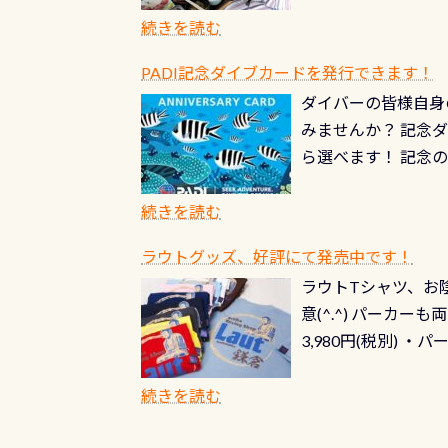
続きを読む
PADI記念ダイブカードを発行できます！
ダイバーの皆様自身
みませんか？ 記念
ら選べます！ 記念
記念カードを自由に
窓口は、PADIダ
続きを読む
さい ➡︎ コチラ
ラウトグッズ、好評にて発売中です！
ラウトTシャツ、お陰
意(^.^) パーカ
3,980円(税別) ・パ
ッフ用にポロシャツ
(笑) ※カラーは変
続きを読む