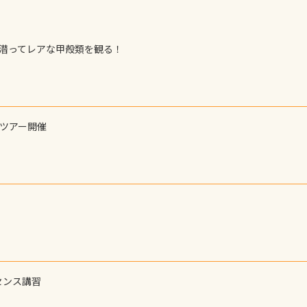
で潜ってレアな甲殻類を観る！
ーツアー開催
センス講習