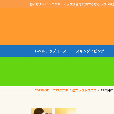
コ
ナ
様々なダイビングスキルアップ講習を受講するならラウト鎌
ン
ビ
テ
ゲ
ン
ー
ツ
シ
へ
ョ
ス
ン
キ
に
レベルアップコース
スキンダイビング
ッ
移
プ
動
TOP PAGE
ブログTOP
過去ラウトブログ
12年目