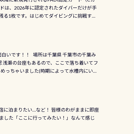
を経て伊勢湾に流れます1985年には環境省
水検査料5,500円がなんと無料になります！
ドは、2026年に認定されたダイバーだけが手
選ばれた清流です川にしては珍しく、水深が深い
出しましょう！そし
続きを読む
残る1枚です。はじめてダイビングに挑戦する
トリーエキジットは正に大自然の中でのダイビ
0周年の年にダイビングの一歩を進めた”という
、流れる速さはゆっくりの場所もあれば、速い
：2026年2月1日以降に新規発行される
みや岩陰に入ると嘘のように流れが無くなる所
 期間：2026年2月1日〜2026年12月最
れの速さから、渦になっている箇所もあれば
TECなど特別プログラムの専用カードが発行されるもの
す 透明度の良い川を数百メートルドリフトす
面白いです！！ 場所は千葉県 千葉市の千葉み
インカードを申し込みの方は対象外となりま
良川ダイビング最大の見どころがこの特別天然
 浅瀬の台座もあるので、ここで落ち着いてフ
ザインとなります ダイビングは、始めた「年」も
両生類です個体数が少なくかなり貴重な生物で
メめっちゃいました(時期によって水槽内にいる
」は、あとから振り返ると大切な思い出になり
他には「
続きを読む
ちゃん！ダイバー慣れしていて、逃げません
せんか。あなたの最初の1枚、あるいは次の1枚
こんな感じで撮りました(笑) レストランから
DIデジタルくじ PADIコースを修了してCカ
幅4m水温も23℃～25℃をキープ真冬でもお
じにチャレンジできます。講習を終えたあと
撮影も出来ますよ スキンダイビングでも参加
くださいね 毎月60名様、年間720名様に
宿に泊まりたい…など！ 皆様のわがままに即座
っぷり利用出来るので、普通に中性浮力の練習
オリジナル景品が当たることも！ PADIデジタ
ました「ここに行ってみたい！」なんて感じ