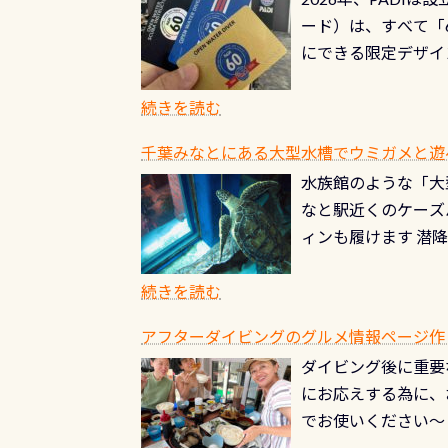
る清流（水質汚染の
8/31までの間に
ード）は、すべて「
の「名水100選」
ドライスーツクリー
にできる限定デザイ
ところでは12mほ
人、久しぶりにダイ
ングを実感させてく
記念が、これからの
続きを読む
場所もあります。海
PADI認定カード 
もあり、そう行った
千葉みなとにある大型水槽でウミガメと遊
終営業日までの発行分 
ダウンカレントが発
水族館のような「大
やオリジナルカード
る(流される)のは
なと駅近くのケーズ
す。 ※ 2026年
記念物の「オオサン
ィンも履けます 潜
思い出になる ダイ
すが、ここ長良川で
生態は変わります)
ます。 60周年と
（むしろちょっかい
続きを読む
が、60周年記念デザ
水槽が見える感じに
ードを取得すると、
アフターダイビングのグルメ情報ページ作
楽しみ頂けます 反
も、ワクワクが続く
ダイビング後に重要
できます！ かなり
PADIグッズが当た
にお応えする為に、
にもなりますヨ 料
ルくじに参加する
でお使いください～