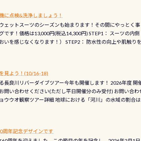
機に点検&洗浄しましょう！
ウェットスーツのシーズンも始まります！その間にやっとく事
です！価格は13,000円(税込14,300円) STEP1： スー
おいを感じなくなります！） STEP2： 防水性の向上や肌触
なります！） STEP3： 排気バルブの分解・洗浄のO/H（バ
！） STEP4： ファスナーの潤滑化（ファスナーがスムーズ
） 詳細は
コチラ あと…ドライスーツの点検(オーバーホール
う！(10/16-18)
認冬になり、使い始めてから水漏れする…ってのは避けましょう
長良川リバーダイブツアー今年も開催します！ 2026年度 開催予定
ル排気バルブは、ドライスーツクリーニングの際に行うのです
お問い合わせください(ただし平日開催分のみ受付) お問い合わ
切です BCDで言うと給気ボタンの点検と一緒な訳ですから、
ョウウオ観察ツアー詳細 地球における「河川」の水域の割合は全
て事がないようにしっかり点検しましょう！まだした事がない
は更に限られており、非常に貴重な体験が出来る「長良川」での
バーホールここはドライスーツクリーニング時に、分解洗浄し
 長良川ダイビングの魅力を存分までお伝え出来る、国内でも
う ●その他の箇所・防水ファスナーの劣化がないか・ブーツ
オサンショウウオ観察講習」も合わせて開催している希少なツ
 など… 価格は と、各所これだけかかります※給気バルブのみの
 60周年記念デザインです
月の間で開催しております 長良川ってどんな川？ 長良川は日本
目の「水漏れ検査代」が5,500円掛かります そこで下記のキ
は設立60周年を迎えました。この節目の年を記念し、2026年2月1