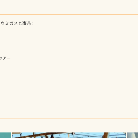
オウミガメと遭遇！
ツアー