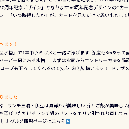
少ない、または無い川のこと）で岐阜県の郡上市に始まり、美濃
、ドライスーツの点検・オーバーホールを出して頂いた方は、上記の
60周年記念デザイン」となります 60周年記念デザインのCカー
にまた2001年には「日本の水浴場88選」に全国で唯一河川で
ニングだけでも出そうと思ってる方は、セットでこの水検査も
ン。「いつ取得したか」が、カードを見ただけで思い出として
どあり十分ダイビングを楽しむことが出来ます 川原からのエン
ビングを再開する人、次のレベルへステップアップする人。“6
れます 川でのダイビングとは 川なので勿論流れていますが
ダイビング人生に寄り添います。 対象となるカードについて 対象
だとかなりの速さに感じられる場所もありますが、水中のくぼ
カードの種類：ブルー：通常ゴールド：5スター店ブラック：プロレベル
所を案内して基本的には水深が浅いので危険ではありません流
べます！
【注意事項】※ PADI Freediver、Mermaid、EFR、
生している箇所などもあり、なかなか海では見られない光景で
型水槽」で1年中ウミガメと一緒に泳げます 深度も9mあって
対象のディスティンクティブ・スペシャルティ、AWAREデザ
快感です！ 特別天然記念物「オオサンショウウオ」が見れる 長
ハーバー何にある水槽 まずは水面からエントリー方法を確認
12月の認定でも、2027年1月以降に発行されるカードは通常デ
ショウウオ」です 大きなものでは体長1mを超える世界最大の
降ロープも下ろしてくれるので安心 お魚結構います！ ドチザ
ビングを始めるきっかけは人それぞれ。でも、「いつ始めたか
はかなりの確立で見ることが出来ます特別天然記念物と言えば
 南国系のお魚いっぱいです でもやはり人気は・・・ ウミガメ
いう節目の年に、PADIとともに、あなたの海の物語を始めてみま
出してくる） 潜降ロープに身を寄せて休憩中（可愛い！！） 
インになります 今始めると、60周年ならではの楽しみも： PA
なっていて、食事しながら観賞できます！ 水深9m 長さ12m 
カードに記載されたダイバーナンバーで参加できるデジタルく
りました
対側の窓からも見ることが出来るので、付き添いの方とも記念
60周年限定企画です。コースを修了されたら、ぜひ参加してみて
な…ランチ三浦・伊豆は海鮮系が美味しい所！ ご飯が美味しい
楽しめます是非ご参加ください！ 写真撮影の練習や、4時間た
るチャンス 受講したPADIダイブセンター／リゾートが用意した
お選びいただけるランチ処のリストをエリア別で作り直してみ
金等、詳しくは 詳細はこちら
 ⇩⇩ グルメ情報ページはこちら