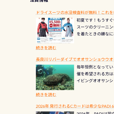
ドライスーツの水没検査料が無料！これを
初夏です！もうすぐ
スーツのクリーニング
を着たときの嫌なに
水没の可能性が低く
ブルがなくなります
続きを読む
とがなくなります！
長良川リバーダイブでオオサンショウウオを見よ
ル(穴)がないか確
毎年恒例となっている
ルブのオーバーホー
催を希望される方は
ーホールも非常に大
イビングオオサンシ
過ぎて急浮上…なん
ングが出来るエリア
リストバルブのオー
年から潜っています
続きを読む
点検しておきましょ
の潜り方講習」「オ
れ、穴あきチェック
2026年 発行されるCカードは希少なPADI
ませ 6月から10
点検をする度に1行
2026年、PADI