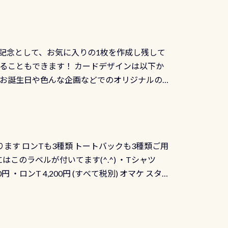
記念として、お気に入りの1枚を作成し残して
ることもできます！ カードデザインは以下か
、お誕生日や色んな企画などでのオリジナルの
出来ません お問い合わせ、お申し込みの受付
） 詳しいページ作りましたのでご覧ください下
ります ロンTも3種類 トートバックも3種類ご用
にはこのラベルが付いてます(^.^) ・Tシャツ
90円 ・ロンT 4,200円 (すべて税別) オマケ スタ
になりますが、欲しい方リクエストください