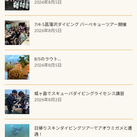
を修了してCカードを取得すると、カ
2026年8月5日
る)のは快感です！ 特別天然記念物
人魚が可愛い 着ると働く事になりま
ードに記載されたダイバーナンバー
「オオサンショウウオ」が見れる 長
すが、欲しい方リクエストください
で参加できるデジタルくじにチャレ
良川ダイビング最大の見どころがこ
(笑) ※カラーは変えられます
ンジできます。講習を終えたあとも、
7/4-5菖蒲沢ダイビング バーベキューツアー開催
の特別天然記念物の「オオサンショ
ワクワクが続く60周年限定企画で
2026年8月5日
ウウオ」です 大きなものでは体長1m
す。コースを修了されたら、ぜひ参加
を超える世界最大の両生類です個体
してみてくださいね 毎月60名様、年
数が少なくかなり貴重な生物です
間720名様にPADIグッズが当たるチ
が、ここ長良川ではかなりの確立で
ャンス 受講したPADIダイブセンター
8/5のラウト…
見ることが出来ます特別天然記念物
／リゾートが用意したオリジナル景
2026年8月5日
と言えば他には「
続きを読む
品が当たることも！ PADIデジタルく
じに参加する
城ヶ島でスキューバダイビングライセンス講習
2026年8月2日
日帰りスキンダイビングツアーでアオウミガメと遭
遇！