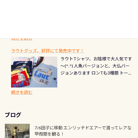
選」に全国で唯一河川で選ばれた清
潜降ロープに身を寄せて休憩中（可
ん意外と使用するこのバルブしっか
ダイバーの皆様自身の思い出に残し
TECなど特別プログラムの専用カー
情報ページはこちら
流です川にしては珍しく、水深が深
愛い！！） こんな感じで撮りまし
りと点検しておきましょう ●その他
たいダイブ本数の記念や思い出に残
ドが発行されるものやオリジナルカ
いところでは12mほどあり十分ダイビ
た(笑) レストランから水槽が見える
の箇所・防水ファスナーの劣化がな
るダイブの記念として、お気に入りの
ード対象のディスティンクティブ・
ングを楽しむことが出来ます 川原か
感じになっていて、食事しながら観賞
いか・ブーツの穴あきチェック・手
1枚を作成し残してみませんか？ 記念
スペシャルティ、AWAREデザインカ
らのエントリーエキジットは正に大
できます！ 水深9m 長さ12m 幅4m
首や首のシール部分の破れ、穴あき
ダイブや記念日のサプライズとして、
ードを申し込みの方は対象外となり
自然の中でのダイビングを実感させ
水温も23℃～25℃をキープ真冬でも
続きを読む
チェック など… 価格は と、各所こ
ご友人などへプレゼントすることも
ます。 ※ 2026年12月の認定でも、
てくれます 川でのダイビングとは
お楽しみ頂けます 反対側の窓からも
れだけかかります※給気バルブのみ
できます！ カードデザインは以下か
2027年1月以降に発行されるカードは
川なので勿論流れていますが、流れ
ラウトグッズ、好評にて発売中です！
見ることが出来るので、付き添いの方
のオーバーホールは5,500円 ただ毎回
ら選べます！ 記念の本数での作成は
通常デザインとなります ダイビン
る速さはゆっくりの場所もあれば、
ラウトTシャツ、お陰様で大人気です
とも記念撮影も出来ますよ スキンダ
修理や点検をする度に1行目の「水漏
勿論、お好きな数字や文字を入れら
グは、始めた「年」も思い出になる
速い場所もあります。海だとかなりの
～(^.^) 人魚バージョンと、大仏バー
イビングでも参加できます！ かなり
れ検査代」が5,500円掛かります そこ
れるので、お誕生日や色んな企画など
ダイビングを始めるきっかけは人そ
速さに感じられる場所もあります
ジョンあります ロンTも3種類 トート
楽しめます是非ご参加ください！ 写
で下記のキャンペーンを利用してみ
でのオリジナルの記念カードを自由
れぞれ。でも、「いつ始めたか」
が、水中のくぼみや岩陰に入ると嘘
バックも3種類ご用意(^.^) パーカーも
真撮影の練習や、4時間たっぷり利用
てはどうでしょうか？ 8/31までの間
に発行出来ますよ！ ただし、個人で
は、あとから振り返ると大切な思い
のように流れが無くなる所もあり、そ
両デザインありますよん！ 胸には新
出来るので、普通に中性浮力の練習に
に、ドライスーツの点検・オーバー
PADIの本部へ直接の申請は出来ませ
出になります。 60周年という節目の
続きを読む
う行った所を案内して基本的には水
ロゴを採用！ 全てのグッズにはこの
もなりますヨ 料金等、詳しくは 詳細
ホールを出して頂いた方は、上記の
ん お問い合わせ、お申し込みの受付
年に、PADIとともに、あなたの海の
深が浅いので危険ではありません流
ラベルが付いてます(^.^) ・Tシャツ
はこちら
水検査料5,500円がなんと無料になり
窓口は、PADIダイブセンターのみ
物語を始めてみませんか。あなたの
れの速さから、渦になっている箇所
3,980円(税別) ・パーカー 6,980円 ・
ます！ ドライスーツクリーニングだ
勿論当店でも発行出来ます（他団体
最初の1枚、あるいは次の1枚が、60
もあればダウンカレントが発生して
ブログ
トートバック M 1,980円 ・トートバ
けでも出そうと思ってる方は、セッ
の方もOK） 詳しいページ作りました
周年記念デザインになります 今始
いる箇所などもあり、なかなか海では
ック S 1,390円 ・ロンT 4,200円 (すべ
トでこの水検査も出しましょう！そ
のでご覧ください下さい ➡︎ コチラ
めると、60周年ならではの楽しみ
7/6田子に移動 エンリッチドエアーで潜ってレアな
見られない光景です 透明度の良い川
て税別) オマケ スタッフ用にポロシャ
し
続きを読む
も： PADIデジタルくじ PADIコース
甲殻類を観る！
を数百メートルドリフトする(流され
ツも作ってみました 腰の位置にある