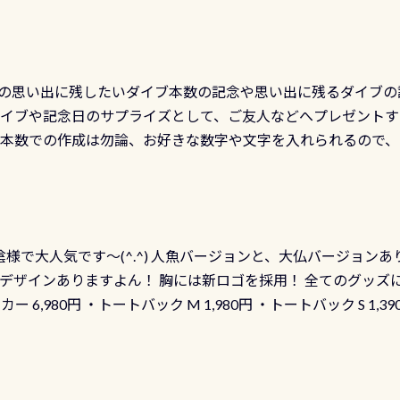
の思い出に残したいダイブ本数の記念や思い出に残るダイブの
ダイブや記念日のサプライズとして、ご友人などへプレゼントす
の本数での作成は勿論、お好きな数字や文字を入れられるので
発行出来ますよ！ ただし、個人でPADIの本部へ直接の申請は
イブセンターのみ 勿論当店でも発行出来ます（他団体の方もOK
様で大人気です～(^.^) 人魚バージョンと、大仏バージョンあ
ーも両デザインありますよん！ 胸には新ロゴを採用！ 全てのグッズ
ーカー 6,980円 ・トートバック M 1,980円 ・トートバック S 1,3
も作ってみました 腰の位置にある人魚が可愛い 着ると働く事
えられます