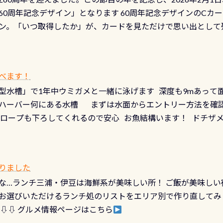
少ない、または無い川のこと）で岐阜県の郡上市に始まり、美濃
、ドライスーツの点検・オーバーホールを出して頂いた方は、上記の
60周年記念デザイン」となります 60周年記念デザインのCカー
にまた2001年には「日本の水浴場88選」に全国で唯一河川で
ニングだけでも出そうと思ってる方は、セットでこの水検査も
ン。「いつ取得したか」が、カードを見ただけで思い出として
どあり十分ダイビングを楽しむことが出来ます 川原からのエン
ビングを再開する人、次のレベルへステップアップする人。“6
れます 川でのダイビングとは 川なので勿論流れていますが
ダイビング人生に寄り添います。 対象となるカードについて 対象
だとかなりの速さに感じられる場所もありますが、水中のくぼ
カードの種類：ブルー：通常ゴールド：5スター店ブラック：プロレベル
所を案内して基本的には水深が浅いので危険ではありません流
べます！
【注意事項】※ PADI Freediver、Mermaid、EFR、
生している箇所などもあり、なかなか海では見られない光景で
型水槽」で1年中ウミガメと一緒に泳げます 深度も9mあって
対象のディスティンクティブ・スペシャルティ、AWAREデザ
快感です！ 特別天然記念物「オオサンショウウオ」が見れる 長
ハーバー何にある水槽 まずは水面からエントリー方法を確認
12月の認定でも、2027年1月以降に発行されるカードは通常デ
ショウウオ」です 大きなものでは体長1mを超える世界最大の
降ロープも下ろしてくれるので安心 お魚結構います！ ドチザ
ビングを始めるきっかけは人それぞれ。でも、「いつ始めたか
はかなりの確立で見ることが出来ます特別天然記念物と言えば
 南国系のお魚いっぱいです でもやはり人気は・・・ ウミガメ
いう節目の年に、PADIとともに、あなたの海の物語を始めてみま
出してくる） 潜降ロープに身を寄せて休憩中（可愛い！！） 
インになります 今始めると、60周年ならではの楽しみも： PA
なっていて、食事しながら観賞できます！ 水深9m 長さ12m 
カードに記載されたダイバーナンバーで参加できるデジタルく
りました
対側の窓からも見ることが出来るので、付き添いの方とも記念
60周年限定企画です。コースを修了されたら、ぜひ参加してみて
な…ランチ三浦・伊豆は海鮮系が美味しい所！ ご飯が美味しい
楽しめます是非ご参加ください！ 写真撮影の練習や、4時間た
るチャンス 受講したPADIダイブセンター／リゾートが用意した
お選びいただけるランチ処のリストをエリア別で作り直してみ
金等、詳しくは 詳細はこちら
 ⇩⇩ グルメ情報ページはこちら