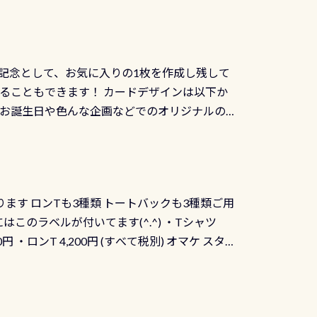
記念として、お気に入りの1枚を作成し残して
ることもできます！ カードデザインは以下か
、お誕生日や色んな企画などでのオリジナルの
出来ません お問い合わせ、お申し込みの受付
） 詳しいページ作りましたのでご覧ください下
ります ロンTも3種類 トートバックも3種類ご用
にはこのラベルが付いてます(^.^) ・Tシャツ
90円 ・ロンT 4,200円 (すべて税別) オマケ スタ
になりますが、欲しい方リクエストください