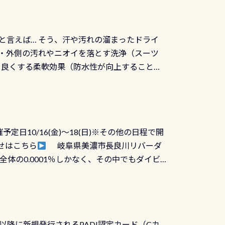
と言えば… そう、汗や汚れの溜まったドライ
ツの内側・外側の汚れやニオイを落とす洗浄（スーツ
りを良くする柔軟効果（防水性が向上することで
ルブが押しっぱなしになったり押せなくなるトラ
に動くので閉めにくかったり閉まらないというこ
)も行っておきましょう 具体的には ●ピンホー
！実際水につけて水検査して調べます ●給気バ
日10/16(金)～18(日)※その他の日程で開
が、空気を送り込む「給気バルブ」のオーバ
せはこちら
岐阜県美濃市長良川リバーダ
ボタンが潮噛みしてドライスーツに空気が入り
体の0.0001％しかなく、その中でもダイビ
方はこれを機会に是非やってください！！ ●
リバーダイビングその長良川に当店は2012
ません意外と使用するこのバルブしっかりと
数少ないショップの1つであり「リバーダイビン
の穴あきチェック・手首や首のシール部分の破
アーをご提供しております是非ご参加下さい
オーバーホールは5,500円 ただ毎回修理や
三大清流(四万十川、柿田川)の１つに数えられ
ャンペーンを利用してみてはどうでしょうか？
日以降に新規発行されるPADI認定カード（Cカ