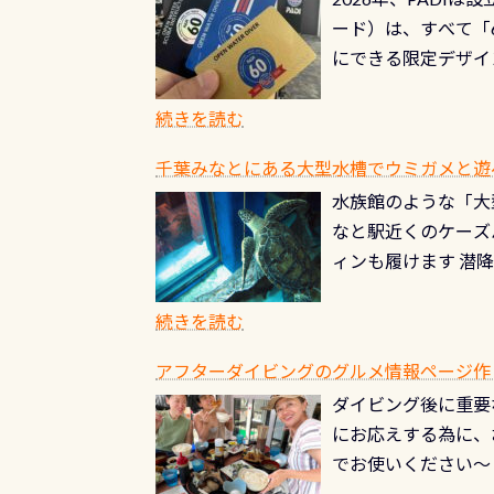
る清流（水質汚染の
8/31までの間に
ード）は、すべて「
の「名水100選」
ドライスーツクリー
にできる限定デザイ
ところでは12mほ
人、久しぶりにダイ
ングを実感させてく
記念が、これからの
続きを読む
場所もあります。海
PADI認定カード 
もあり、そう行った
千葉みなとにある大型水槽でウミガメと遊
終営業日までの発行分 
ダウンカレントが発
水族館のような「大
やオリジナルカード
る(流される)のは
なと駅近くのケーズ
す。 ※ 2026年
記念物の「オオサン
ィンも履けます 潜
思い出になる ダイ
すが、ここ長良川で
生態は変わります)
ます。 60周年と
（むしろちょっかい
続きを読む
が、60周年記念デザ
水槽が見える感じに
ードを取得すると、
アフターダイビングのグルメ情報ページ作
楽しみ頂けます 反
も、ワクワクが続く
ダイビング後に重要
できます！ かなり
PADIグッズが当た
にお応えする為に、
にもなりますヨ 料
ルくじに参加する
でお使いください～