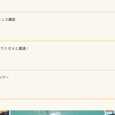
センス講習
オウミガメと遭遇！
ツアー