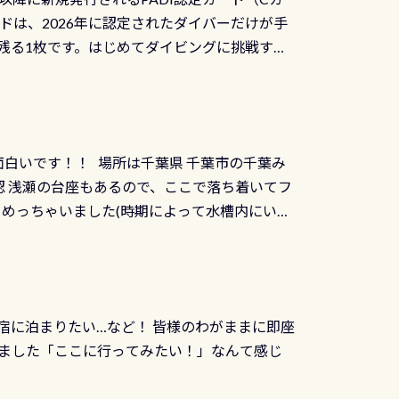
を経て伊勢湾に流れます1985年には環境省
水検査料5,500円がなんと無料になります！
ドは、2026年に認定されたダイバーだけが手
選ばれた清流です川にしては珍しく、水深が深い
出しましょう！そし
続きを読む
残る1枚です。はじめてダイビングに挑戦する
トリーエキジットは正に大自然の中でのダイビ
0周年の年にダイビングの一歩を進めた”という
、流れる速さはゆっくりの場所もあれば、速い
：2026年2月1日以降に新規発行される
みや岩陰に入ると嘘のように流れが無くなる所
 期間：2026年2月1日〜2026年12月最
れの速さから、渦になっている箇所もあれば
TECなど特別プログラムの専用カードが発行されるもの
す 透明度の良い川を数百メートルドリフトす
面白いです！！ 場所は千葉県 千葉市の千葉み
インカードを申し込みの方は対象外となりま
良川ダイビング最大の見どころがこの特別天然
 浅瀬の台座もあるので、ここで落ち着いてフ
ザインとなります ダイビングは、始めた「年」も
両生類です個体数が少なくかなり貴重な生物で
メめっちゃいました(時期によって水槽内にいる
」は、あとから振り返ると大切な思い出になり
他には「
続きを読む
ちゃん！ダイバー慣れしていて、逃げません
せんか。あなたの最初の1枚、あるいは次の1枚
こんな感じで撮りました(笑) レストランから
DIデジタルくじ PADIコースを修了してCカ
幅4m水温も23℃～25℃をキープ真冬でもお
じにチャレンジできます。講習を終えたあと
撮影も出来ますよ スキンダイビングでも参加
くださいね 毎月60名様、年間720名様に
宿に泊まりたい…など！ 皆様のわがままに即座
っぷり利用出来るので、普通に中性浮力の練習
オリジナル景品が当たることも！ PADIデジタ
ました「ここに行ってみたい！」なんて感じ