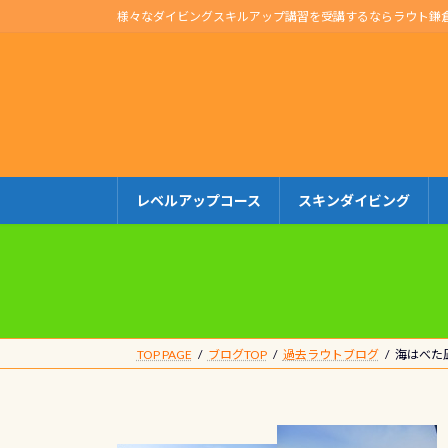
コ
ナ
様々なダイビングスキルアップ講習を受講するならラウト鎌
ン
ビ
テ
ゲ
ン
ー
ツ
シ
へ
ョ
ス
ン
キ
に
レベルアップコース
スキンダイビング
ッ
移
プ
動
TOP PAGE
ブログTOP
過去ラウトブログ
海はべた