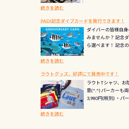
続きを読む
PADI記念ダイブカードを発行できます！
ダイバーの皆様自身
みませんか？ 記念
ら選べます！ 記念
記念カードを自由に
窓口は、PADIダ
続きを読む
さい ➡︎ コチラ
ラウトグッズ、好評にて発売中です！
ラウトTシャツ、お陰
意(^.^) パーカ
3,980円(税別) ・パ
ッフ用にポロシャツ
(笑) ※カラーは変
続きを読む