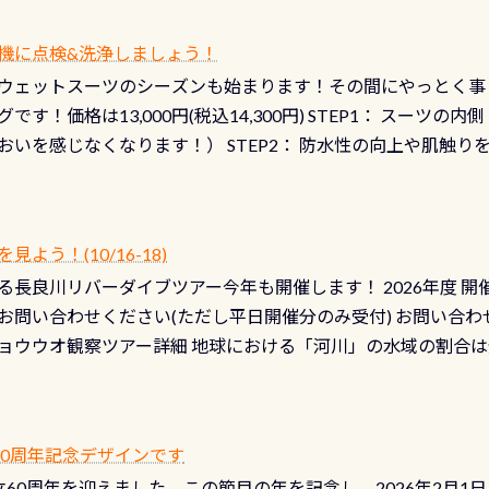
機に点検&洗浄しましょう！
ウェットスーツのシーズンも始まります！その間にやっとく事
です！価格は13,000円(税込14,300円) STEP1： スー
おいを感じなくなります！） STEP2： 防水性の向上や肌触
なります！） STEP3： 排気バルブの分解・洗浄のO/H（バ
！） STEP4： ファスナーの潤滑化（ファスナーがスムーズ
） 詳細は
コチラ あと…ドライスーツの点検(オーバーホール
う！(10/16-18)
認冬になり、使い始めてから水漏れする…ってのは避けましょう
長良川リバーダイブツアー今年も開催します！ 2026年度 開催予定
ル排気バルブは、ドライスーツクリーニングの際に行うのです
お問い合わせください(ただし平日開催分のみ受付) お問い合わ
切です BCDで言うと給気ボタンの点検と一緒な訳ですから、
ョウウオ観察ツアー詳細 地球における「河川」の水域の割合は全
て事がないようにしっかり点検しましょう！まだした事がない
は更に限られており、非常に貴重な体験が出来る「長良川」での
バーホールここはドライスーツクリーニング時に、分解洗浄し
 長良川ダイビングの魅力を存分までお伝え出来る、国内でも
う ●その他の箇所・防水ファスナーの劣化がないか・ブーツ
オサンショウウオ観察講習」も合わせて開催している希少なツ
 など… 価格は と、各所これだけかかります※給気バルブのみの
 60周年記念デザインです
月の間で開催しております 長良川ってどんな川？ 長良川は日本
目の「水漏れ検査代」が5,500円掛かります そこで下記のキ
は設立60周年を迎えました。この節目の年を記念し、2026年2月1