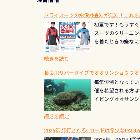
ドライスーツの水没検査料が無料！これを
初夏です！もうすぐ
スーツのクリーニング
を着たときの嫌なに
水没の可能性が低く
ブルがなくなります
続きを読む
とがなくなります！
長良川リバーダイブでオオサンショウウオを見よ
ル(穴)がないか確
毎年恒例となっている
ルブのオーバーホー
催を希望される方は
ーホールも非常に大
イビングオオサンシ
過ぎて急浮上…なん
ングが出来るエリア
リストバルブのオー
年から潜っています
続きを読む
点検しておきましょ
の潜り方講習」「オ
れ、穴あきチェック
2026年 発行されるCカードは希少なPADI
ませ 6月から10
点検をする度に1行
2026年、PADI