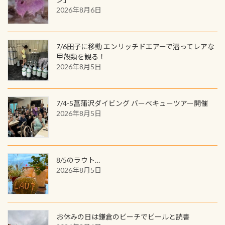
ウウオ」です 大きなものでは体長1m
2026年8月6日
す。コースを修了されたら、ぜひ参加
を超える世界最大の両生類です個体
してみてくださいね 毎月60名様、年
数が少なくかなり貴重な生物です
間720名様にPADIグッズが当たるチ
が、ここ長良川ではかなりの確立で
ャンス 受講したPADIダイブセンター
7/6田子に移動 エンリッチドエアーで潜ってレアな
見ることが出来ます特別天然記念物
／リゾートが用意したオリジナル景
甲殻類を観る！
と言えば他には「
続きを読む
2026年8月5日
品が当たることも！ PADIデジタルく
じに参加する
7/4-5菖蒲沢ダイビング バーベキューツアー開催
2026年8月5日
8/5のラウト…
2026年8月5日
お休みの日は鎌倉のビーチでビールと読書