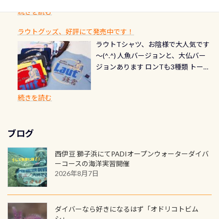
首や首のシール部分の破れ、穴あき
ダイブや記念日のサプライズとして、
ードを申し込みの方は対象外となり
自然の中でのダイビングを実感させ
水温も23℃～25℃をキープ真冬でも
続きを読む
チェック など… 価格は と、各所こ
ご友人などへプレゼントすることも
ます。 ※ 2026年12月の認定でも、
てくれます 川でのダイビングとは
お楽しみ頂けます 反対側の窓からも
れだけかかります※給気バルブのみ
できます！ カードデザインは以下か
2027年1月以降に発行されるカードは
川なので勿論流れていますが、流れ
ラウトグッズ、好評にて発売中です！
見ることが出来るので、付き添いの方
のオーバーホールは5,500円 ただ毎回
ら選べます！ 記念の本数での作成は
通常デザインとなります ダイビン
る速さはゆっくりの場所もあれば、
ラウトTシャツ、お陰様で大人気です
とも記念撮影も出来ますよ スキンダ
修理や点検をする度に1行目の「水漏
勿論、お好きな数字や文字を入れら
グは、始めた「年」も思い出になる
速い場所もあります。海だとかなりの
～(^.^) 人魚バージョンと、大仏バー
イビングでも参加できます！ かなり
れ検査代」が5,500円掛かります そこ
れるので、お誕生日や色んな企画など
ダイビングを始めるきっかけは人そ
速さに感じられる場所もあります
ジョンあります ロンTも3種類 トート
楽しめます是非ご参加ください！ 写
で下記のキャンペーンを利用してみ
でのオリジナルの記念カードを自由
れぞれ。でも、「いつ始めたか」
が、水中のくぼみや岩陰に入ると嘘
バックも3種類ご用意(^.^) パーカーも
真撮影の練習や、4時間たっぷり利用
てはどうでしょうか？ 8/31までの間
に発行出来ますよ！ ただし、個人で
は、あとから振り返ると大切な思い
のように流れが無くなる所もあり、そ
両デザインありますよん！ 胸には新
出来るので、普通に中性浮力の練習に
に、ドライスーツの点検・オーバー
PADIの本部へ直接の申請は出来ませ
出になります。 60周年という節目の
続きを読む
う行った所を案内して基本的には水
ロゴを採用！ 全てのグッズにはこの
もなりますヨ 料金等、詳しくは 詳細
ホールを出して頂いた方は、上記の
ん お問い合わせ、お申し込みの受付
年に、PADIとともに、あなたの海の
深が浅いので危険ではありません流
ラベルが付いてます(^.^) ・Tシャツ
はこちら
水検査料5,500円がなんと無料になり
窓口は、PADIダイブセンターのみ
物語を始めてみませんか。あなたの
れの速さから、渦になっている箇所
3,980円(税別) ・パーカー 6,980円 ・
ます！ ドライスーツクリーニングだ
勿論当店でも発行出来ます（他団体
最初の1枚、あるいは次の1枚が、60
もあればダウンカレントが発生して
ブログ
トートバック M 1,980円 ・トートバ
けでも出そうと思ってる方は、セッ
の方もOK） 詳しいページ作りました
周年記念デザインになります 今始
いる箇所などもあり、なかなか海では
ック S 1,390円 ・ロンT 4,200円 (すべ
トでこの水検査も出しましょう！そ
のでご覧ください下さい ➡︎ コチラ
めると、60周年ならではの楽しみ
西伊豆 獅子浜にてPADIオープンウォーターダイバ
見られない光景です 透明度の良い川
て税別) オマケ スタッフ用にポロシャ
し
続きを読む
も： PADIデジタルくじ PADIコース
ーコースの海洋実習開催
を数百メートルドリフトする(流され
ツも作ってみました 腰の位置にある
を修了してCカードを取得すると、カ
2026年8月7日
る)のは快感です！ 特別天然記念物
人魚が可愛い 着ると働く事になりま
ードに記載されたダイバーナンバー
「オオサンショウウオ」が見れる 長
すが、欲しい方リクエストください
で参加できるデジタルくじにチャレ
良川ダイビング最大の見どころがこ
(笑) ※カラーは変えられます
ンジできます。講習を終えたあとも、
ダイバーなら好きになるはず「オドリコトビム
の特別天然記念物の「オオサンショ
ワクワクが続く60周年限定企画で
シ」