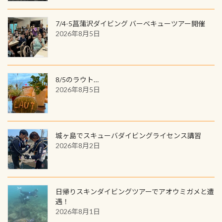
数が少なくかなり貴重な生物です
間720名様にPADIグッズが当たるチ
が、ここ長良川ではかなりの確立で
ャンス 受講したPADIダイブセンター
7/4-5菖蒲沢ダイビング バーベキューツアー開催
見ることが出来ます特別天然記念物
／リゾートが用意したオリジナル景
2026年8月5日
と言えば他には「
続きを読む
品が当たることも！ PADIデジタルく
じに参加する
8/5のラウト…
2026年8月5日
城ヶ島でスキューバダイビングライセンス講習
2026年8月2日
日帰りスキンダイビングツアーでアオウミガメと遭
遇！
2026年8月1日