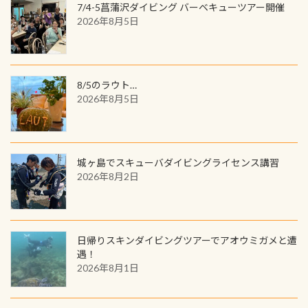
ンジできます。講習を終えたあとも、
7/4-5菖蒲沢ダイビング バーベキューツアー開催
の特別天然記念物の「オオサンショ
ワクワクが続く60周年限定企画で
2026年8月5日
ウウオ」です 大きなものでは体長1m
す。コースを修了されたら、ぜひ参加
を超える世界最大の両生類です個体
してみてくださいね 毎月60名様、年
数が少なくかなり貴重な生物です
間720名様にPADIグッズが当たるチ
が、ここ長良川ではかなりの確立で
ャンス 受講したPADIダイブセンター
8/5のラウト…
見ることが出来ます特別天然記念物
／リゾートが用意したオリジナル景
2026年8月5日
と言えば他には「
続きを読む
品が当たることも！ PADIデジタルく
じに参加する
城ヶ島でスキューバダイビングライセンス講習
2026年8月2日
日帰りスキンダイビングツアーでアオウミガメと遭
遇！
2026年8月1日