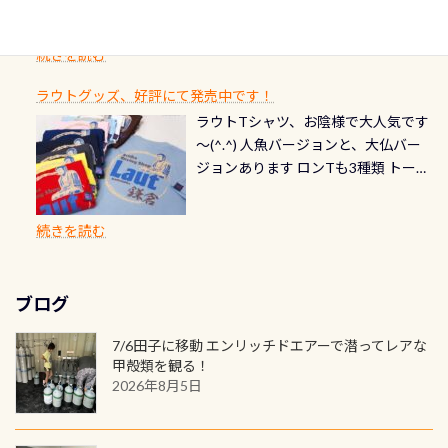
ングを楽しむことが出来ます 川原か
感じになっていて、食事しながら観賞
いか・ブーツの穴あきチェック・手
1枚を作成し残してみませんか？ 記念
スペシャルティ、AWAREデザインカ
らのエントリーエキジットは正に大
できます！ 水深9m 長さ12m 幅4m
首や首のシール部分の破れ、穴あき
ダイブや記念日のサプライズとして、
ードを申し込みの方は対象外となり
自然の中でのダイビングを実感させ
水温も23℃～25℃をキープ真冬でも
続きを読む
チェック など… 価格は と、各所こ
ご友人などへプレゼントすることも
ます。 ※ 2026年12月の認定でも、
てくれます 川でのダイビングとは
お楽しみ頂けます 反対側の窓からも
れだけかかります※給気バルブのみ
できます！ カードデザインは以下か
2027年1月以降に発行されるカードは
川なので勿論流れていますが、流れ
ラウトグッズ、好評にて発売中です！
見ることが出来るので、付き添いの方
のオーバーホールは5,500円 ただ毎回
ら選べます！ 記念の本数での作成は
通常デザインとなります ダイビン
る速さはゆっくりの場所もあれば、
ラウトTシャツ、お陰様で大人気です
とも記念撮影も出来ますよ スキンダ
修理や点検をする度に1行目の「水漏
勿論、お好きな数字や文字を入れら
グは、始めた「年」も思い出になる
速い場所もあります。海だとかなりの
～(^.^) 人魚バージョンと、大仏バー
イビングでも参加できます！ かなり
れ検査代」が5,500円掛かります そこ
れるので、お誕生日や色んな企画など
ダイビングを始めるきっかけは人そ
速さに感じられる場所もあります
ジョンあります ロンTも3種類 トート
楽しめます是非ご参加ください！ 写
で下記のキャンペーンを利用してみ
でのオリジナルの記念カードを自由
れぞれ。でも、「いつ始めたか」
が、水中のくぼみや岩陰に入ると嘘
バックも3種類ご用意(^.^) パーカーも
真撮影の練習や、4時間たっぷり利用
てはどうでしょうか？ 8/31までの間
に発行出来ますよ！ ただし、個人で
は、あとから振り返ると大切な思い
のように流れが無くなる所もあり、そ
両デザインありますよん！ 胸には新
出来るので、普通に中性浮力の練習に
に、ドライスーツの点検・オーバー
PADIの本部へ直接の申請は出来ませ
出になります。 60周年という節目の
続きを読む
う行った所を案内して基本的には水
ロゴを採用！ 全てのグッズにはこの
もなりますヨ 料金等、詳しくは 詳細
ホールを出して頂いた方は、上記の
ん お問い合わせ、お申し込みの受付
年に、PADIとともに、あなたの海の
深が浅いので危険ではありません流
ラベルが付いてます(^.^) ・Tシャツ
はこちら
水検査料5,500円がなんと無料になり
窓口は、PADIダイブセンターのみ
物語を始めてみませんか。あなたの
れの速さから、渦になっている箇所
3,980円(税別) ・パーカー 6,980円 ・
ます！ ドライスーツクリーニングだ
勿論当店でも発行出来ます（他団体
最初の1枚、あるいは次の1枚が、60
もあればダウンカレントが発生して
ブログ
トートバック M 1,980円 ・トートバ
けでも出そうと思ってる方は、セッ
の方もOK） 詳しいページ作りました
周年記念デザインになります 今始
いる箇所などもあり、なかなか海では
ック S 1,390円 ・ロンT 4,200円 (すべ
トでこの水検査も出しましょう！そ
のでご覧ください下さい ➡︎ コチラ
めると、60周年ならではの楽しみ
7/6田子に移動 エンリッチドエアーで潜ってレアな
見られない光景です 透明度の良い川
て税別) オマケ スタッフ用にポロシャ
し
続きを読む
も： PADIデジタルくじ PADIコース
甲殻類を観る！
を数百メートルドリフトする(流され
ツも作ってみました 腰の位置にある
を修了してCカードを取得すると、カ
2026年8月5日
る)のは快感です！ 特別天然記念物
人魚が可愛い 着ると働く事になりま
ードに記載されたダイバーナンバー
「オオサンショウウオ」が見れる 長
すが、欲しい方リクエストください
で参加できるデジタルくじにチャレ
良川ダイビング最大の見どころがこ
(笑) ※カラーは変えられます