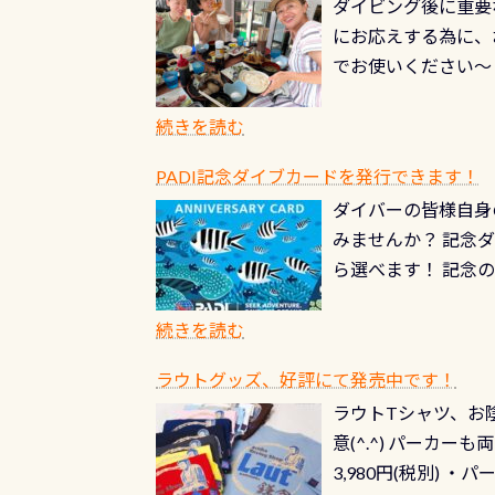
ダイビング後に重要
できます！ かなり
PADIグッズが当た
にお応えする為に、
にもなりますヨ 料
ルくじに参加する
でお使いください～
続きを読む
PADI記念ダイブカードを発行できます！
ダイバーの皆様自身
みませんか？ 記念
ら選べます！ 記念
記念カードを自由に
窓口は、PADIダ
続きを読む
さい ➡︎ コチラ
ラウトグッズ、好評にて発売中です！
ラウトTシャツ、お陰
意(^.^) パーカ
3,980円(税別) ・パ