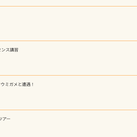
センス講習
オウミガメと遭遇！
ツアー