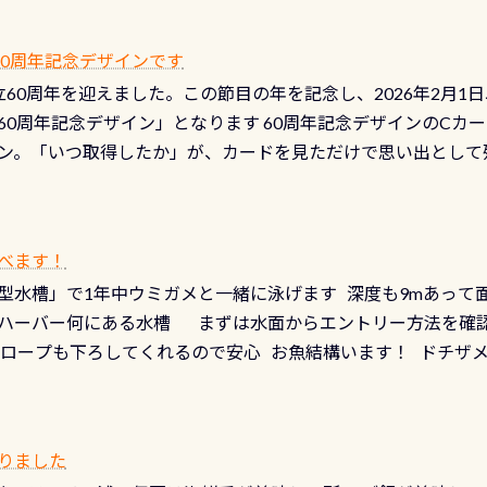
 長良川ダイビングの魅力を存分までお伝え出来る、国内でも
う ●その他の箇所・防水ファスナーの劣化がないか・ブーツ
オサンショウウオ観察講習」も合わせて開催している希少なツ
 など… 価格は と、各所これだけかかります※給気バルブのみの
 60周年記念デザインです
月の間で開催しております 長良川ってどんな川？ 長良川は日本
目の「水漏れ検査代」が5,500円掛かります そこで下記のキ
は設立60周年を迎えました。この節目の年を記念し、2026年2月1
少ない、または無い川のこと）で岐阜県の郡上市に始まり、美濃
、ドライスーツの点検・オーバーホールを出して頂いた方は、上記の
60周年記念デザイン」となります 60周年記念デザインのCカー
にまた2001年には「日本の水浴場88選」に全国で唯一河川で
ニングだけでも出そうと思ってる方は、セットでこの水検査も
ン。「いつ取得したか」が、カードを見ただけで思い出として
どあり十分ダイビングを楽しむことが出来ます 川原からのエン
ビングを再開する人、次のレベルへステップアップする人。“6
れます 川でのダイビングとは 川なので勿論流れていますが
ダイビング人生に寄り添います。 対象となるカードについて 対象
だとかなりの速さに感じられる場所もありますが、水中のくぼ
カードの種類：ブルー：通常ゴールド：5スター店ブラック：プロレベル
所を案内して基本的には水深が浅いので危険ではありません流
べます！
【注意事項】※ PADI Freediver、Mermaid、EFR、
生している箇所などもあり、なかなか海では見られない光景で
型水槽」で1年中ウミガメと一緒に泳げます 深度も9mあって
対象のディスティンクティブ・スペシャルティ、AWAREデザ
快感です！ 特別天然記念物「オオサンショウウオ」が見れる 長
ハーバー何にある水槽 まずは水面からエントリー方法を確認
12月の認定でも、2027年1月以降に発行されるカードは通常デ
ショウウオ」です 大きなものでは体長1mを超える世界最大の
降ロープも下ろしてくれるので安心 お魚結構います！ ドチザ
ビングを始めるきっかけは人それぞれ。でも、「いつ始めたか
はかなりの確立で見ることが出来ます特別天然記念物と言えば
 南国系のお魚いっぱいです でもやはり人気は・・・ ウミガメ
いう節目の年に、PADIとともに、あなたの海の物語を始めてみま
出してくる） 潜降ロープに身を寄せて休憩中（可愛い！！） 
インになります 今始めると、60周年ならではの楽しみも： PA
なっていて、食事しながら観賞できます！ 水深9m 長さ12m 
カードに記載されたダイバーナンバーで参加できるデジタルく
りました
対側の窓からも見ることが出来るので、付き添いの方とも記念
60周年限定企画です。コースを修了されたら、ぜひ参加してみて