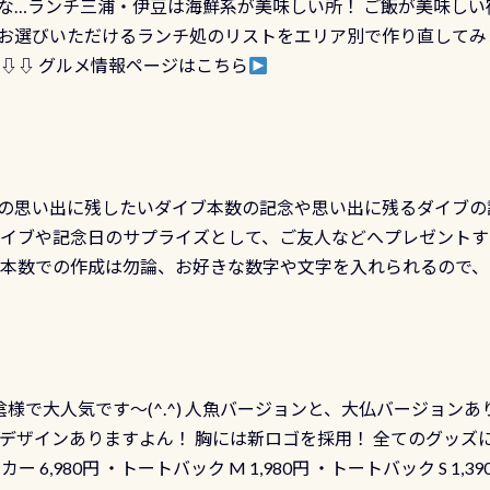
な…ランチ三浦・伊豆は海鮮系が美味しい所！ ご飯が美味しい
楽しめます是非ご参加ください！ 写真撮影の練習や、4時間た
るチャンス 受講したPADIダイブセンター／リゾートが用意した
お選びいただけるランチ処のリストをエリア別で作り直してみ
金等、詳しくは 詳細はこちら
 ⇩⇩ グルメ情報ページはこちら
の思い出に残したいダイブ本数の記念や思い出に残るダイブの
ダイブや記念日のサプライズとして、ご友人などへプレゼントす
の本数での作成は勿論、お好きな数字や文字を入れられるので
発行出来ますよ！ ただし、個人でPADIの本部へ直接の申請は
イブセンターのみ 勿論当店でも発行出来ます（他団体の方もOK
様で大人気です～(^.^) 人魚バージョンと、大仏バージョンあ
ーも両デザインありますよん！ 胸には新ロゴを採用！ 全てのグッズ
ーカー 6,980円 ・トートバック M 1,980円 ・トートバック S 1,3