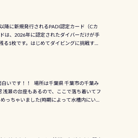
数少ないショップの1つであり「リバーダイビン
の穴あきチェック・手首や首のシール部分の破
アーをご提供しております是非ご参加下さい
オーバーホールは5,500円 ただ毎回修理や
三大清流(四万十川、柿田川)の１つに数えられ
ャンペーンを利用してみてはどうでしょうか？
日以降に新規発行されるPADI認定カード（Cカ
を経て伊勢湾に流れます1985年には環境省
水検査料5,500円がなんと無料になります！
ドは、2026年に認定されたダイバーだけが手
選ばれた清流です川にしては珍しく、水深が深い
出しましょう！そし
続きを読む
残る1枚です。はじめてダイビングに挑戦する
トリーエキジットは正に大自然の中でのダイビ
0周年の年にダイビングの一歩を進めた”という
、流れる速さはゆっくりの場所もあれば、速い
：2026年2月1日以降に新規発行される
みや岩陰に入ると嘘のように流れが無くなる所
 期間：2026年2月1日〜2026年12月最
れの速さから、渦になっている箇所もあれば
TECなど特別プログラムの専用カードが発行されるもの
す 透明度の良い川を数百メートルドリフトす
面白いです！！ 場所は千葉県 千葉市の千葉み
インカードを申し込みの方は対象外となりま
良川ダイビング最大の見どころがこの特別天然
 浅瀬の台座もあるので、ここで落ち着いてフ
ザインとなります ダイビングは、始めた「年」も
両生類です個体数が少なくかなり貴重な生物で
メめっちゃいました(時期によって水槽内にいる
」は、あとから振り返ると大切な思い出になり
他には「
続きを読む
ちゃん！ダイバー慣れしていて、逃げません
せんか。あなたの最初の1枚、あるいは次の1枚
こんな感じで撮りました(笑) レストランから
DIデジタルくじ PADIコースを修了してCカ
幅4m水温も23℃～25℃をキープ真冬でもお
じにチャレンジできます。講習を終えたあと
撮影も出来ますよ スキンダイビングでも参加
くださいね 毎月60名様、年間720名様に