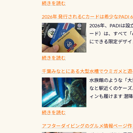
年から潜っています
続きを読む
点検しておきましょ
の潜り方講習」「オ
れ、穴あきチェック
2026年 発行されるCカードは希少なPADI
ませ 6月から10
点検をする度に1行
2026年、PADI
る清流（水質汚染の
8/31までの間に
ード）は、すべて「
の「名水100選」
ドライスーツクリー
にできる限定デザイ
ところでは12mほ
人、久しぶりにダイ
ングを実感させてく
記念が、これからの
続きを読む
場所もあります。海
PADI認定カード 
もあり、そう行った
千葉みなとにある大型水槽でウミガメと遊
終営業日までの発行分 
ダウンカレントが発
水族館のような「大
やオリジナルカード
る(流される)のは
なと駅近くのケーズ
す。 ※ 2026年
記念物の「オオサン
ィンも履けます 潜
思い出になる ダイ
すが、ここ長良川で
生態は変わります)
ます。 60周年と
（むしろちょっかい
続きを読む
が、60周年記念デザ
水槽が見える感じに
ードを取得すると、
アフターダイビングのグルメ情報ページ作
楽しみ頂けます 反
も、ワクワクが続く