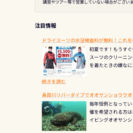
講習やツアー等で営業していない場合がござい
注目情報
ドライスーツの水没検査料が無料！これを
初夏です！もうすぐ
スーツのクリーニング
を着たときの嫌なに
水没の可能性が低く
ブルがなくなります
続きを読む
とがなくなります！
長良川リバーダイブでオオサンショウウオを見よ
ル(穴)がないか確
毎年恒例となっている
ルブのオーバーホー
催を希望される方は
ーホールも非常に大
イビングオオサンシ
過ぎて急浮上…なん
ングが出来るエリア
リストバルブのオー