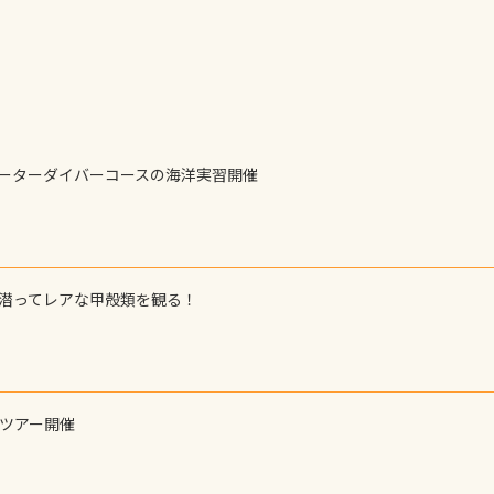
も作ってみました 腰の位置にある人魚が可愛い 着ると働く事
えられます
ォーターダイバーコースの海洋実習開催
で潜ってレアな甲殻類を観る！
ーツアー開催