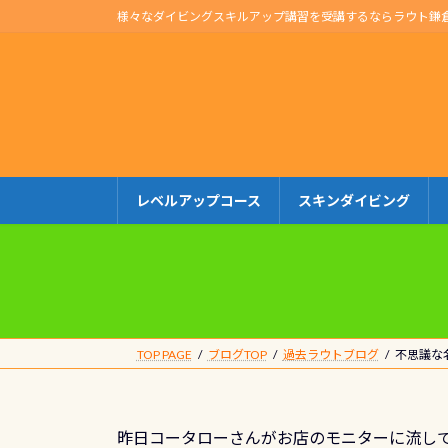
コ
ナ
様々なダイビングスキルアップ講習を受講するならラウト鎌
ン
ビ
テ
ゲ
ン
ー
ツ
シ
へ
ョ
ス
ン
キ
に
レベルアップコース
スキンダイビング
ッ
移
プ
動
TOP PAGE
ブログTOP
過去ラウトブログ
不思議な
昨日コータローさんがお店のモニターに流し