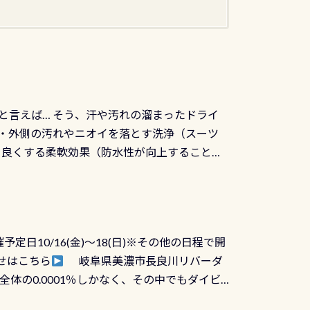
と言えば… そう、汗や汚れの溜まったドライ
ツの内側・外側の汚れやニオイを落とす洗浄（スーツ
りを良くする柔軟効果（防水性が向上することで
ルブが押しっぱなしになったり押せなくなるトラ
に動くので閉めにくかったり閉まらないというこ
)も行っておきましょう 具体的には ●ピンホー
！実際水につけて水検査して調べます ●給気バ
日10/16(金)～18(日)※その他の日程で開
が、空気を送り込む「給気バルブ」のオーバ
せはこちら
岐阜県美濃市長良川リバーダ
ボタンが潮噛みしてドライスーツに空気が入り
体の0.0001％しかなく、その中でもダイビ
方はこれを機会に是非やってください！！ ●
リバーダイビングその長良川に当店は2012
ません意外と使用するこのバルブしっかりと