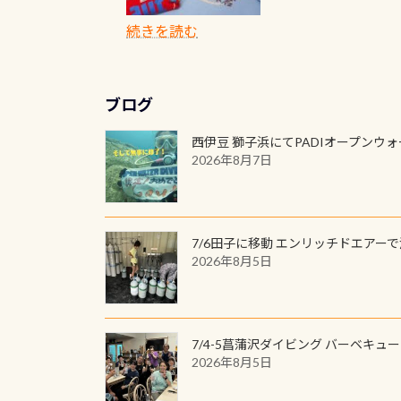
ッフ用にポロシャツ
(笑) ※カラーは変
続きを読む
ブログ
西伊豆 獅子浜にてPADIオープンウ
2026年8月7日
7/6田子に移動 エンリッチドエアー
2026年8月5日
7/4-5菖蒲沢ダイビング バーベキュ
2026年8月5日