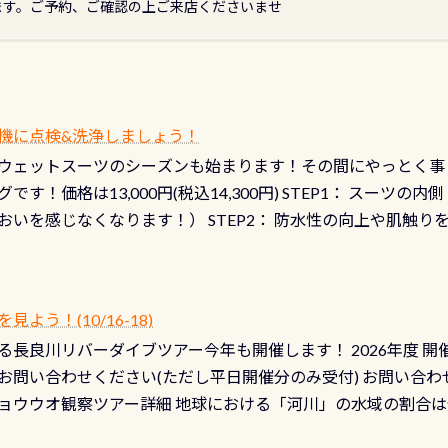
ます。ご予約、ご確認の上ご来店くださいませ
機に点検&洗浄しましょう！
ウェットスーツのシーズンも始まります！その間にやっとく事
です！価格は13,000円(税込14,300円) STEP1： スー
おいを感じなくなります！） STEP2： 防水性の向上や肌触
なります！） STEP3： 排気バルブの分解・洗浄のO/H（バ
！） STEP4： ファスナーの潤滑化（ファスナーがスムーズ
） 詳細は
コチラ あと…ドライスーツの点検(オーバーホール
う！(10/16-18)
認冬になり、使い始めてから水漏れする…ってのは避けましょう
長良川リバーダイブツアー今年も開催します！ 2026年度 開催予定
ル排気バルブは、ドライスーツクリーニングの際に行うのです
お問い合わせください(ただし平日開催分のみ受付) お問い合わ
切です BCDで言うと給気ボタンの点検と一緒な訳ですから、
ョウウオ観察ツアー詳細 地球における「河川」の水域の割合は全
て事がないようにしっかり点検しましょう！まだした事がない
は更に限られており、非常に貴重な体験が出来る「長良川」での
バーホールここはドライスーツクリーニング時に、分解洗浄し