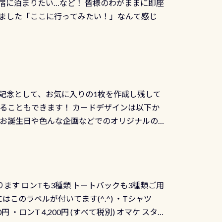
宿に泊まりたい…など！ 皆様のわがままに即座
っぷり利用出来るので、普通に中性浮力の練習
オリジナル景品が当たることも！ PADIデジタ
ました「ここに行ってみたい！」なんて感じ
記念として、お気に入りの1枚を作成し残して
ることもできます！ カードデザインは以下か
、お誕生日や色んな企画などでのオリジナルの
出来ません お問い合わせ、お申し込みの受付
） 詳しいページ作りましたのでご覧ください下
ります ロンTも3種類 トートバックも3種類ご用
にはこのラベルが付いてます(^.^) ・Tシャツ
90円 ・ロンT 4,200円 (すべて税別) オマケ スタ