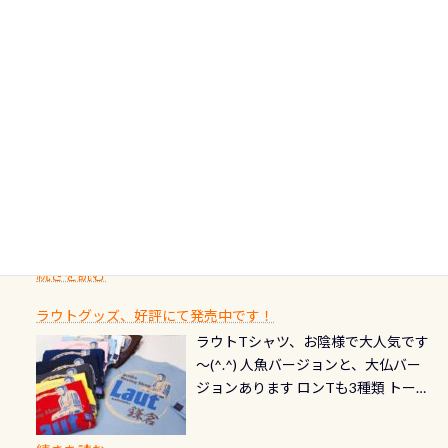
ードについて 対象：2026年2月1日以
伊豆は海鮮系が美味しい所！ ご飯が
十川、柿田川)の１つに数えられる清
す！ ドチザメめっちゃいました(時期
り過ぎて急浮上…なんて事がないよう
降に新規発行されるPADI認定カード
美味しい宿に泊まりたい…など！ 皆様
流（水質汚染の少ない、または無い
によって水槽内にいる生態は変わり
にしっかり点検しましょう！まだし
カードの種類：ブルー：通常ゴール
のわがままに即座にお応えする為
川のこと）で岐阜県の郡上市に始ま
ます) 南国系のお魚いっぱいです で
た事がない方はこれを機会に是非や
ド：5スター店ブラック：プロレベル
に、お選びいただけるランチ処のリ
り、美濃を経て伊勢湾に流れます
もやはり人気は・・・ ウミガメちゃ
ってください！！ ●リストバルブの
期間：2026年2月1日〜2026年12月最
続きを読む
ストをエリア別で作り直してみまし
1985年には環境省の「名水100選」
ん！ダイバー慣れしていて、逃げませ
オーバーホールここはドライスーツ
終営業日までの発行分 【注意事項】
た「ここに行ってみたい！」なんて
にまた2001年には「日本の水浴場88
ん（むしろちょっかい出してくる）
クリーニング時に、分解洗浄しませ
PADI記念ダイブカードを発行できます！
※ PADI Freediver、Mermaid、EFR、
感じでお使いください～ ⇩⇩ グルメ
選」に全国で唯一河川で選ばれた清
潜降ロープに身を寄せて休憩中（可
ん意外と使用するこのバルブしっか
ダイバーの皆様自身の思い出に残し
TECなど特別プログラムの専用カー
情報ページはこちら
流です川にしては珍しく、水深が深
愛い！！） こんな感じで撮りまし
りと点検しておきましょう ●その他
たいダイブ本数の記念や思い出に残
ドが発行されるものやオリジナルカ
いところでは12mほどあり十分ダイビ
た(笑) レストランから水槽が見える
の箇所・防水ファスナーの劣化がな
るダイブの記念として、お気に入りの
ード対象のディスティンクティブ・
ングを楽しむことが出来ます 川原か
感じになっていて、食事しながら観賞
いか・ブーツの穴あきチェック・手
1枚を作成し残してみませんか？ 記念
スペシャルティ、AWAREデザインカ
らのエントリーエキジットは正に大
できます！ 水深9m 長さ12m 幅4m
首や首のシール部分の破れ、穴あき
ダイブや記念日のサプライズとして、
ードを申し込みの方は対象外となり
自然の中でのダイビングを実感させ
水温も23℃～25℃をキープ真冬でも
続きを読む
チェック など… 価格は と、各所こ
ご友人などへプレゼントすることも
ます。 ※ 2026年12月の認定でも、
てくれます 川でのダイビングとは
お楽しみ頂けます 反対側の窓からも
れだけかかります※給気バルブのみ
できます！ カードデザインは以下か
2027年1月以降に発行されるカードは
川なので勿論流れていますが、流れ
ラウトグッズ、好評にて発売中です！
見ることが出来るので、付き添いの方
のオーバーホールは5,500円 ただ毎回
ら選べます！ 記念の本数での作成は
通常デザインとなります ダイビン
る速さはゆっくりの場所もあれば、
ラウトTシャツ、お陰様で大人気です
とも記念撮影も出来ますよ スキンダ
修理や点検をする度に1行目の「水漏
勿論、お好きな数字や文字を入れら
グは、始めた「年」も思い出になる
速い場所もあります。海だとかなりの
～(^.^) 人魚バージョンと、大仏バー
イビングでも参加できます！ かなり
れ検査代」が5,500円掛かります そこ
れるので、お誕生日や色んな企画など
ダイビングを始めるきっかけは人そ
速さに感じられる場所もあります
ジョンあります ロンTも3種類 トート
楽しめます是非ご参加ください！ 写
で下記のキャンペーンを利用してみ
でのオリジナルの記念カードを自由
れぞれ。でも、「いつ始めたか」
が、水中のくぼみや岩陰に入ると嘘
バックも3種類ご用意(^.^) パーカーも
真撮影の練習や、4時間たっぷり利用
てはどうでしょうか？ 8/31までの間
に発行出来ますよ！ ただし、個人で
は、あとから振り返ると大切な思い
のように流れが無くなる所もあり、そ
両デザインありますよん！ 胸には新
出来るので、普通に中性浮力の練習に
に、ドライスーツの点検・オーバー
PADIの本部へ直接の申請は出来ませ
出になります。 60周年という節目の