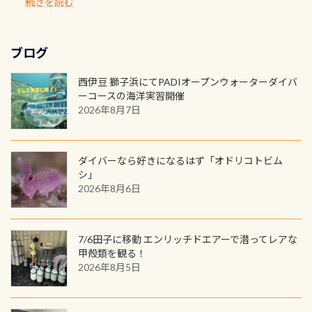
続きを読む
う行った所を案内して基本的には水
ロゴを採用！ 全てのグッズにはこの
もなりますヨ 料金等、詳しくは 詳細
ホールを出して頂いた方は、上記の
ん お問い合わせ、お申し込みの受付
年に、PADIとともに、あなたの海の
深が浅いので危険ではありません流
ラベルが付いてます(^.^) ・Tシャツ
はこちら
水検査料5,500円がなんと無料になり
窓口は、PADIダイブセンターのみ
物語を始めてみませんか。あなたの
れの速さから、渦になっている箇所
3,980円(税別) ・パーカー 6,980円 ・
ます！ ドライスーツクリーニングだ
勿論当店でも発行出来ます（他団体
最初の1枚、あるいは次の1枚が、60
もあればダウンカレントが発生して
ブログ
トートバック M 1,980円 ・トートバ
けでも出そうと思ってる方は、セッ
の方もOK） 詳しいページ作りました
周年記念デザインになります 今始
いる箇所などもあり、なかなか海では
ック S 1,390円 ・ロンT 4,200円 (すべ
トでこの水検査も出しましょう！そ
のでご覧ください下さい ➡︎ コチラ
めると、60周年ならではの楽しみ
西伊豆 獅子浜にてPADIオープンウォーターダイバ
見られない光景です 透明度の良い川
て税別) オマケ スタッフ用にポロシャ
し
続きを読む
も： PADIデジタルくじ PADIコース
ーコースの海洋実習開催
を数百メートルドリフトする(流され
ツも作ってみました 腰の位置にある
を修了してCカードを取得すると、カ
2026年8月7日
る)のは快感です！ 特別天然記念物
人魚が可愛い 着ると働く事になりま
ードに記載されたダイバーナンバー
「オオサンショウウオ」が見れる 長
すが、欲しい方リクエストください
で参加できるデジタルくじにチャレ
良川ダイビング最大の見どころがこ
(笑) ※カラーは変えられます
ンジできます。講習を終えたあとも、
ダイバーなら好きになるはず「オドリコトビム
の特別天然記念物の「オオサンショ
ワクワクが続く60周年限定企画で
シ」
ウウオ」です 大きなものでは体長1m
2026年8月6日
す。コースを修了されたら、ぜひ参加
を超える世界最大の両生類です個体
してみてくださいね 毎月60名様、年
数が少なくかなり貴重な生物です
間720名様にPADIグッズが当たるチ
が、ここ長良川ではかなりの確立で
ャンス 受講したPADIダイブセンター
7/6田子に移動 エンリッチドエアーで潜ってレアな
見ることが出来ます特別天然記念物
／リゾートが用意したオリジナル景
甲殻類を観る！
と言えば他には「
続きを読む
2026年8月5日
品が当たることも！ PADIデジタルく
じに参加する