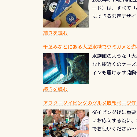
る清流（水質汚染の
8/31までの間に
ード）は、すべて「
の「名水100選」
ドライスーツクリー
にできる限定デザイ
ところでは12mほ
人、久しぶりにダイ
ングを実感させてく
記念が、これからの
続きを読む
場所もあります。海
PADI認定カード 
もあり、そう行った
千葉みなとにある大型水槽でウミガメと遊
終営業日までの発行分 
ダウンカレントが発
水族館のような「大
やオリジナルカード
る(流される)のは
なと駅近くのケーズ
す。 ※ 2026年
記念物の「オオサン
ィンも履けます 潜
思い出になる ダイ
すが、ここ長良川で
生態は変わります)
ます。 60周年と
（むしろちょっかい
続きを読む
が、60周年記念デザ
水槽が見える感じに
ードを取得すると、
アフターダイビングのグルメ情報ページ作
楽しみ頂けます 反
も、ワクワクが続く
ダイビング後に重要
できます！ かなり
PADIグッズが当た
にお応えする為に、
にもなりますヨ 料
ルくじに参加する
でお使いください～