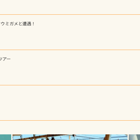
オウミガメと遭遇！
ツアー