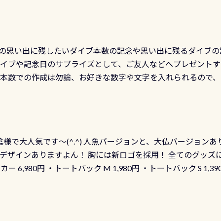
の思い出に残したいダイブ本数の記念や思い出に残るダイブの
ダイブや記念日のサプライズとして、ご友人などへプレゼントす
の本数での作成は勿論、お好きな数字や文字を入れられるので
発行出来ますよ！ ただし、個人でPADIの本部へ直接の申請は
イブセンターのみ 勿論当店でも発行出来ます（他団体の方もOK
様で大人気です～(^.^) 人魚バージョンと、大仏バージョンあ
ーも両デザインありますよん！ 胸には新ロゴを採用！ 全てのグッズ
ーカー 6,980円 ・トートバック M 1,980円 ・トートバック S 1,3
も作ってみました 腰の位置にある人魚が可愛い 着ると働く事
えられます