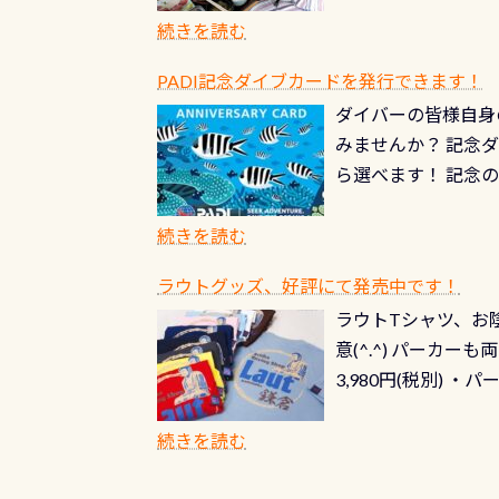
続きを読む
PADI記念ダイブカードを発行できます！
ダイバーの皆様自身
みませんか？ 記念
ら選べます！ 記念
記念カードを自由に
窓口は、PADIダ
続きを読む
さい ➡︎ コチラ
ラウトグッズ、好評にて発売中です！
ラウトTシャツ、お陰
意(^.^) パーカ
3,980円(税別) ・パ
ッフ用にポロシャツ
(笑) ※カラーは変
続きを読む