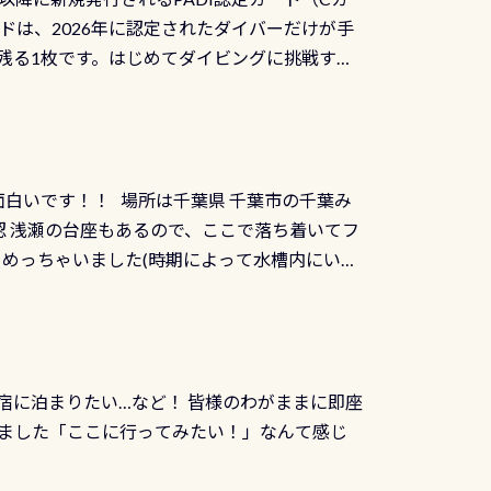
を経て伊勢湾に流れます1985年には環境省
水検査料5,500円がなんと無料になります！
ドは、2026年に認定されたダイバーだけが手
選ばれた清流です川にしては珍しく、水深が深い
出しましょう！そし
続きを読む
残る1枚です。はじめてダイビングに挑戦する
トリーエキジットは正に大自然の中でのダイビ
0周年の年にダイビングの一歩を進めた”という
、流れる速さはゆっくりの場所もあれば、速い
：2026年2月1日以降に新規発行される
みや岩陰に入ると嘘のように流れが無くなる所
 期間：2026年2月1日〜2026年12月最
れの速さから、渦になっている箇所もあれば
TECなど特別プログラムの専用カードが発行されるもの
す 透明度の良い川を数百メートルドリフトす
面白いです！！ 場所は千葉県 千葉市の千葉み
インカードを申し込みの方は対象外となりま
良川ダイビング最大の見どころがこの特別天然
 浅瀬の台座もあるので、ここで落ち着いてフ
ザインとなります ダイビングは、始めた「年」も
両生類です個体数が少なくかなり貴重な生物で
メめっちゃいました(時期によって水槽内にいる
」は、あとから振り返ると大切な思い出になり
他には「
続きを読む
ちゃん！ダイバー慣れしていて、逃げません
せんか。あなたの最初の1枚、あるいは次の1枚
こんな感じで撮りました(笑) レストランから
DIデジタルくじ PADIコースを修了してCカ
幅4m水温も23℃～25℃をキープ真冬でもお
じにチャレンジできます。講習を終えたあと
撮影も出来ますよ スキンダイビングでも参加
くださいね 毎月60名様、年間720名様に
宿に泊まりたい…など！ 皆様のわがままに即座
っぷり利用出来るので、普通に中性浮力の練習
オリジナル景品が当たることも！ PADIデジタ
ました「ここに行ってみたい！」なんて感じ