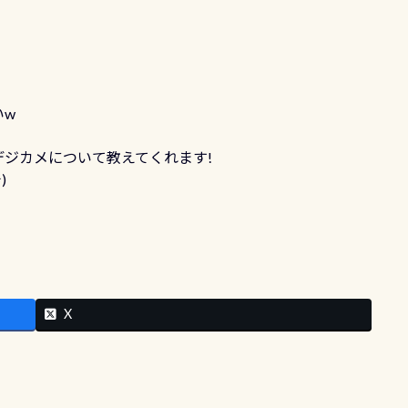
いw
!
ジカメについて教えてくれます!
)
X