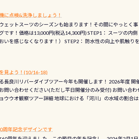
機に点検&洗浄しましょう！
ウェットスーツのシーズンも始まります！その間にやっとく事
です！価格は13,000円(税込14,300円) STEP1： スー
おいを感じなくなります！） STEP2： 防水性の向上や肌触
なります！） STEP3： 排気バルブの分解・洗浄のO/H（バ
！） STEP4： ファスナーの潤滑化（ファスナーがスムーズ
） 詳細は
コチラ あと…ドライスーツの点検(オーバーホール
う！(10/16-18)
認冬になり、使い始めてから水漏れする…ってのは避けましょう
長良川リバーダイブツアー今年も開催します！ 2026年度 開催予定
ル排気バルブは、ドライスーツクリーニングの際に行うのです
お問い合わせください(ただし平日開催分のみ受付) お問い合わ
切です BCDで言うと給気ボタンの点検と一緒な訳ですから、
ョウウオ観察ツアー詳細 地球における「河川」の水域の割合は全
て事がないようにしっかり点検しましょう！まだした事がない
は更に限られており、非常に貴重な体験が出来る「長良川」での
バーホールここはドライスーツクリーニング時に、分解洗浄し
 長良川ダイビングの魅力を存分までお伝え出来る、国内でも
う ●その他の箇所・防水ファスナーの劣化がないか・ブーツ
オサンショウウオ観察講習」も合わせて開催している希少なツ
 など… 価格は と、各所これだけかかります※給気バルブのみの
 60周年記念デザインです
月の間で開催しております 長良川ってどんな川？ 長良川は日本
目の「水漏れ検査代」が5,500円掛かります そこで下記のキ
は設立60周年を迎えました。この節目の年を記念し、2026年2月1