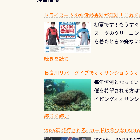
ドライスーツの水没検査料が無料！これを
初夏です！もうすぐ
スーツのクリーニング
を着たときの嫌なに
水没の可能性が低く
ブルがなくなります
続きを読む
とがなくなります！
長良川リバーダイブでオオサンショウウオを見よ
ル(穴)がないか確
毎年恒例となっている
ルブのオーバーホー
催を希望される方は
ーホールも非常に大
イビングオオサンシ
過ぎて急浮上…なん
ングが出来るエリア
リストバルブのオー
年から潜っています
続きを読む
点検しておきましょ
の潜り方講習」「オ
れ、穴あきチェック
2026年 発行されるCカードは希少なPADI
ませ 6月から10
点検をする度に1行
2026年、PADI