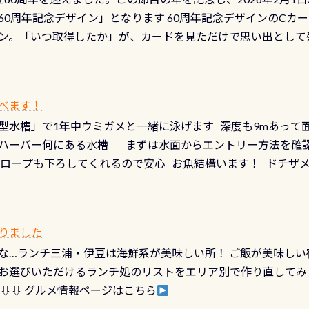
少ない、または無い川のこと）で岐阜県の郡上市に始まり、美濃
、ドライスーツの点検・オーバーホールを出して頂いた方は、上記の
60周年記念デザイン」となります 60周年記念デザインのCカー
にまた2001年には「日本の水浴場88選」に全国で唯一河川で
ニングだけでも出そうと思ってる方は、セットでこの水検査も
ン。「いつ取得したか」が、カードを見ただけで思い出として
どあり十分ダイビングを楽しむことが出来ます 川原からのエン
ビングを再開する人、次のレベルへステップアップする人。“6
れます 川でのダイビングとは 川なので勿論流れていますが
ダイビング人生に寄り添います。 対象となるカードについて 対象
だとかなりの速さに感じられる場所もありますが、水中のくぼ
カードの種類：ブルー：通常ゴールド：5スター店ブラック：プロレベル
所を案内して基本的には水深が浅いので危険ではありません流
べます！
【注意事項】※ PADI Freediver、Mermaid、EFR、
生している箇所などもあり、なかなか海では見られない光景で
型水槽」で1年中ウミガメと一緒に泳げます 深度も9mあって
対象のディスティンクティブ・スペシャルティ、AWAREデザ
快感です！ 特別天然記念物「オオサンショウウオ」が見れる 長
ハーバー何にある水槽 まずは水面からエントリー方法を確認
12月の認定でも、2027年1月以降に発行されるカードは通常デ
ショウウオ」です 大きなものでは体長1mを超える世界最大の
降ロープも下ろしてくれるので安心 お魚結構います！ ドチザ
ビングを始めるきっかけは人それぞれ。でも、「いつ始めたか
はかなりの確立で見ることが出来ます特別天然記念物と言えば
 南国系のお魚いっぱいです でもやはり人気は・・・ ウミガメ
いう節目の年に、PADIとともに、あなたの海の物語を始めてみま
出してくる） 潜降ロープに身を寄せて休憩中（可愛い！！） 
インになります 今始めると、60周年ならではの楽しみも： PA
なっていて、食事しながら観賞できます！ 水深9m 長さ12m 
カードに記載されたダイバーナンバーで参加できるデジタルく
りました
対側の窓からも見ることが出来るので、付き添いの方とも記念
60周年限定企画です。コースを修了されたら、ぜひ参加してみて
な…ランチ三浦・伊豆は海鮮系が美味しい所！ ご飯が美味しい
楽しめます是非ご参加ください！ 写真撮影の練習や、4時間た
るチャンス 受講したPADIダイブセンター／リゾートが用意した
お選びいただけるランチ処のリストをエリア別で作り直してみ
金等、詳しくは 詳細はこちら
 ⇩⇩ グルメ情報ページはこちら