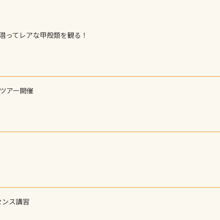
で潜ってレアな甲殻類を観る！
ーツアー開催
センス講習