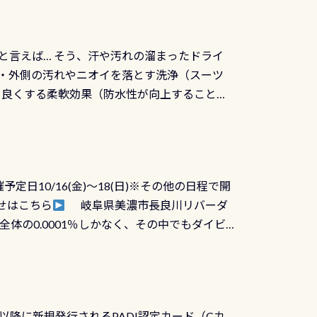
と言えば… そう、汗や汚れの溜まったドライ
ツの内側・外側の汚れやニオイを落とす洗浄（スーツ
りを良くする柔軟効果（防水性が向上することで
ルブが押しっぱなしになったり押せなくなるトラ
に動くので閉めにくかったり閉まらないというこ
)も行っておきましょう 具体的には ●ピンホー
！実際水につけて水検査して調べます ●給気バ
日10/16(金)～18(日)※その他の日程で開
が、空気を送り込む「給気バルブ」のオーバ
せはこちら
岐阜県美濃市長良川リバーダ
ボタンが潮噛みしてドライスーツに空気が入り
体の0.0001％しかなく、その中でもダイビ
方はこれを機会に是非やってください！！ ●
リバーダイビングその長良川に当店は2012
ません意外と使用するこのバルブしっかりと
数少ないショップの1つであり「リバーダイビン
の穴あきチェック・手首や首のシール部分の破
アーをご提供しております是非ご参加下さい
オーバーホールは5,500円 ただ毎回修理や
三大清流(四万十川、柿田川)の１つに数えられ
ャンペーンを利用してみてはどうでしょうか？
日以降に新規発行されるPADI認定カード（Cカ