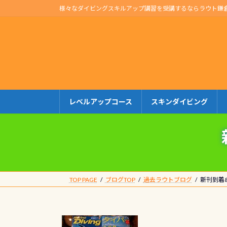
コ
ナ
様々なダイビングスキルアップ講習を受講するならラウト鎌
ン
ビ
テ
ゲ
ン
ー
ツ
シ
へ
ョ
ス
ン
キ
に
レベルアップコース
スキンダイビング
ッ
移
プ
動
TOP PAGE
ブログTOP
過去ラウトブログ
新刊到着