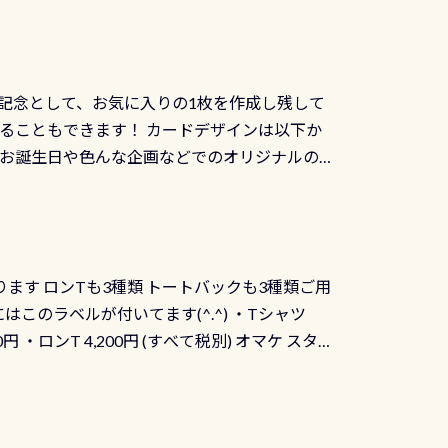
記念として、お気に入りの1枚を作成し残して
ることもできます！ カードデザインは以下か
、お誕生日や色んな企画などでのオリジナルの
出来ません お問い合わせ、お申し込みの受付
） 詳しいページ作りましたのでご覧ください下
ります ロンTも3種類 トートバックも3種類ご用
にはこのラベルが付いてます(^.^) ・Tシャツ
90円 ・ロンT 4,200円 (すべて税別) オマケ スタ
になりますが、欲しい方リクエストください