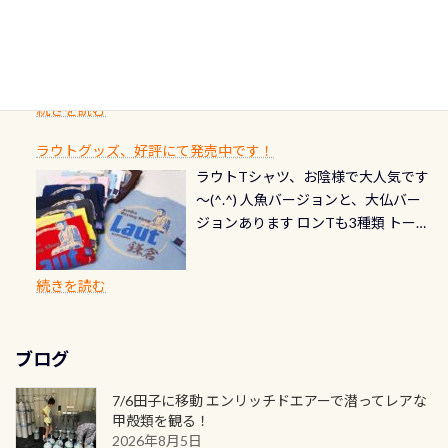
ダイバーの皆様自身の思い出に残し
TECなど特別プログラムの専用カー
情報ページはこちら
流です川にしては珍しく、水深が深
愛い！！） こんな感じで撮りまし
りと点検しておきましょう ●その他
たいダイブ本数の記念や思い出に残
ドが発行されるものやオリジナルカ
いところでは12mほどあり十分ダイビ
た(笑) レストランから水槽が見える
の箇所・防水ファスナーの劣化がな
るダイブの記念として、お気に入りの
ード対象のディスティンクティブ・
ングを楽しむことが出来ます 川原か
感じになっていて、食事しながら観賞
いか・ブーツの穴あきチェック・手
1枚を作成し残してみませんか？ 記念
スペシャルティ、AWAREデザインカ
らのエントリーエキジットは正に大
できます！ 水深9m 長さ12m 幅4m
首や首のシール部分の破れ、穴あき
ダイブや記念日のサプライズとして、
ードを申し込みの方は対象外となり
自然の中でのダイビングを実感させ
水温も23℃～25℃をキープ真冬でも
続きを読む
チェック など… 価格は と、各所こ
ご友人などへプレゼントすることも
ます。 ※ 2026年12月の認定でも、
てくれます 川でのダイビングとは
お楽しみ頂けます 反対側の窓からも
れだけかかります※給気バルブのみ
できます！ カードデザインは以下か
2027年1月以降に発行されるカードは
川なので勿論流れていますが、流れ
ラウトグッズ、好評にて発売中です！
見ることが出来るので、付き添いの方
のオーバーホールは5,500円 ただ毎回
ら選べます！ 記念の本数での作成は
通常デザインとなります ダイビン
る速さはゆっくりの場所もあれば、
ラウトTシャツ、お陰様で大人気です
とも記念撮影も出来ますよ スキンダ
修理や点検をする度に1行目の「水漏
勿論、お好きな数字や文字を入れら
グは、始めた「年」も思い出になる
速い場所もあります。海だとかなりの
～(^.^) 人魚バージョンと、大仏バー
イビングでも参加できます！ かなり
れ検査代」が5,500円掛かります そこ
れるので、お誕生日や色んな企画など
ダイビングを始めるきっかけは人そ
速さに感じられる場所もあります
ジョンあります ロンTも3種類 トート
楽しめます是非ご参加ください！ 写
で下記のキャンペーンを利用してみ
でのオリジナルの記念カードを自由
れぞれ。でも、「いつ始めたか」
が、水中のくぼみや岩陰に入ると嘘
バックも3種類ご用意(^.^) パーカーも
真撮影の練習や、4時間たっぷり利用
てはどうでしょうか？ 8/31までの間
に発行出来ますよ！ ただし、個人で
は、あとから振り返ると大切な思い
のように流れが無くなる所もあり、そ
両デザインありますよん！ 胸には新
出来るので、普通に中性浮力の練習に
に、ドライスーツの点検・オーバー
PADIの本部へ直接の申請は出来ませ
出になります。 60周年という節目の
続きを読む
う行った所を案内して基本的には水
ロゴを採用！ 全てのグッズにはこの
もなりますヨ 料金等、詳しくは 詳細
ホールを出して頂いた方は、上記の
ん お問い合わせ、お申し込みの受付
年に、PADIとともに、あなたの海の
深が浅いので危険ではありません流
ラベルが付いてます(^.^) ・Tシャツ
はこちら
水検査料5,500円がなんと無料になり
窓口は、PADIダイブセンターのみ
物語を始めてみませんか。あなたの
れの速さから、渦になっている箇所
3,980円(税別) ・パーカー 6,980円 ・
ます！ ドライスーツクリーニングだ
勿論当店でも発行出来ます（他団体
最初の1枚、あるいは次の1枚が、60
もあればダウンカレントが発生して
ブログ
トートバック M 1,980円 ・トートバ
けでも出そうと思ってる方は、セッ
の方もOK） 詳しいページ作りました
周年記念デザインになります 今始
いる箇所などもあり、なかなか海では
ック S 1,390円 ・ロンT 4,200円 (すべ
トでこの水検査も出しましょう！そ
のでご覧ください下さい ➡︎ コチラ
めると、60周年ならではの楽しみ
7/6田子に移動 エンリッチドエアーで潜ってレアな
見られない光景です 透明度の良い川
て税別) オマケ スタッフ用にポロシャ
し
続きを読む
も： PADIデジタルくじ PADIコース
甲殻類を観る！
を数百メートルドリフトする(流され
ツも作ってみました 腰の位置にある
を修了してCカードを取得すると、カ
2026年8月5日
る)のは快感です！ 特別天然記念物