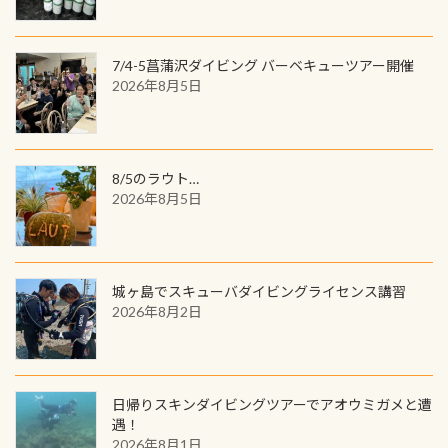
人魚が可愛い 着ると働く事になりま
ードに記載されたダイバーナンバー
「オオサンショウウオ」が見れる 長
すが、欲しい方リクエストください
で参加できるデジタルくじにチャレ
良川ダイビング最大の見どころがこ
(笑) ※カラーは変えられます
ンジできます。講習を終えたあとも、
7/4-5菖蒲沢ダイビング バーベキューツアー開催
の特別天然記念物の「オオサンショ
ワクワクが続く60周年限定企画で
2026年8月5日
ウウオ」です 大きなものでは体長1m
す。コースを修了されたら、ぜひ参加
を超える世界最大の両生類です個体
してみてくださいね 毎月60名様、年
数が少なくかなり貴重な生物です
間720名様にPADIグッズが当たるチ
が、ここ長良川ではかなりの確立で
ャンス 受講したPADIダイブセンター
8/5のラウト…
見ることが出来ます特別天然記念物
／リゾートが用意したオリジナル景
2026年8月5日
と言えば他には「
続きを読む
品が当たることも！ PADIデジタルく
じに参加する
城ヶ島でスキューバダイビングライセンス講習
2026年8月2日
日帰りスキンダイビングツアーでアオウミガメと遭
遇！
2026年8月1日