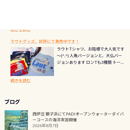
情報ページはこちら
流です川にしては珍しく、水深が深
愛い！！） こんな感じで撮りまし
りと点検しておきましょう ●その他
たいダイブ本数の記念や思い出に残
ドが発行されるものやオリジナルカ
いところでは12mほどあり十分ダイビ
た(笑) レストランから水槽が見える
の箇所・防水ファスナーの劣化がな
るダイブの記念として、お気に入りの
ード対象のディスティンクティブ・
ングを楽しむことが出来ます 川原か
感じになっていて、食事しながら観賞
いか・ブーツの穴あきチェック・手
1枚を作成し残してみませんか？ 記念
スペシャルティ、AWAREデザインカ
らのエントリーエキジットは正に大
できます！ 水深9m 長さ12m 幅4m
首や首のシール部分の破れ、穴あき
ダイブや記念日のサプライズとして、
ードを申し込みの方は対象外となり
自然の中でのダイビングを実感させ
水温も23℃～25℃をキープ真冬でも
続きを読む
チェック など… 価格は と、各所こ
ご友人などへプレゼントすることも
ます。 ※ 2026年12月の認定でも、
てくれます 川でのダイビングとは
お楽しみ頂けます 反対側の窓からも
れだけかかります※給気バルブのみ
できます！ カードデザインは以下か
2027年1月以降に発行されるカードは
川なので勿論流れていますが、流れ
ラウトグッズ、好評にて発売中です！
見ることが出来るので、付き添いの方
のオーバーホールは5,500円 ただ毎回
ら選べます！ 記念の本数での作成は
通常デザインとなります ダイビン
る速さはゆっくりの場所もあれば、
ラウトTシャツ、お陰様で大人気です
とも記念撮影も出来ますよ スキンダ
修理や点検をする度に1行目の「水漏
勿論、お好きな数字や文字を入れら
グは、始めた「年」も思い出になる
速い場所もあります。海だとかなりの
～(^.^) 人魚バージョンと、大仏バー
イビングでも参加できます！ かなり
れ検査代」が5,500円掛かります そこ
れるので、お誕生日や色んな企画など
ダイビングを始めるきっかけは人そ
速さに感じられる場所もあります
ジョンあります ロンTも3種類 トート
楽しめます是非ご参加ください！ 写
で下記のキャンペーンを利用してみ
でのオリジナルの記念カードを自由
れぞれ。でも、「いつ始めたか」
が、水中のくぼみや岩陰に入ると嘘
バックも3種類ご用意(^.^) パーカーも
真撮影の練習や、4時間たっぷり利用
てはどうでしょうか？ 8/31までの間
に発行出来ますよ！ ただし、個人で
は、あとから振り返ると大切な思い
のように流れが無くなる所もあり、そ
両デザインありますよん！ 胸には新
出来るので、普通に中性浮力の練習に
に、ドライスーツの点検・オーバー
PADIの本部へ直接の申請は出来ませ
出になります。 60周年という節目の
続きを読む
う行った所を案内して基本的には水
ロゴを採用！ 全てのグッズにはこの
もなりますヨ 料金等、詳しくは 詳細
ホールを出して頂いた方は、上記の
ん お問い合わせ、お申し込みの受付
年に、PADIとともに、あなたの海の
深が浅いので危険ではありません流
ラベルが付いてます(^.^) ・Tシャツ
はこちら
水検査料5,500円がなんと無料になり
窓口は、PADIダイブセンターのみ
物語を始めてみませんか。あなたの
れの速さから、渦になっている箇所
3,980円(税別) ・パーカー 6,980円 ・
ます！ ドライスーツクリーニングだ
勿論当店でも発行出来ます（他団体
最初の1枚、あるいは次の1枚が、60
もあればダウンカレントが発生して
ブログ
トートバック M 1,980円 ・トートバ
けでも出そうと思ってる方は、セッ
の方もOK） 詳しいページ作りました
周年記念デザインになります 今始
いる箇所などもあり、なかなか海では
ック S 1,390円 ・ロンT 4,200円 (すべ
トでこの水検査も出しましょう！そ
のでご覧ください下さい ➡︎ コチラ
めると、60周年ならではの楽しみ
西伊豆 獅子浜にてPADIオープンウォーターダイバ
見られない光景です 透明度の良い川
て税別) オマケ スタッフ用にポロシャ
し
続きを読む
も： PADIデジタルくじ PADIコース
ーコースの海洋実習開催
を数百メートルドリフトする(流され
ツも作ってみました 腰の位置にある
を修了してCカードを取得すると、カ
2026年8月7日
る)のは快感です！ 特別天然記念物
人魚が可愛い 着ると働く事になりま