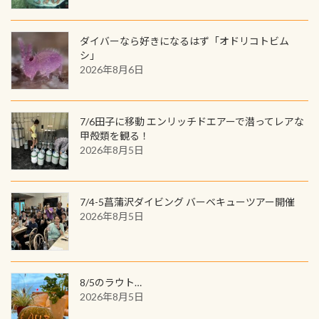
ードに記載されたダイバーナンバー
「オオサンショウウオ」が見れる 長
すが、欲しい方リクエストください
で参加できるデジタルくじにチャレ
良川ダイビング最大の見どころがこ
(笑) ※カラーは変えられます
ンジできます。講習を終えたあとも、
ダイバーなら好きになるはず「オドリコトビム
の特別天然記念物の「オオサンショ
ワクワクが続く60周年限定企画で
シ」
ウウオ」です 大きなものでは体長1m
2026年8月6日
す。コースを修了されたら、ぜひ参加
を超える世界最大の両生類です個体
してみてくださいね 毎月60名様、年
数が少なくかなり貴重な生物です
間720名様にPADIグッズが当たるチ
が、ここ長良川ではかなりの確立で
ャンス 受講したPADIダイブセンター
7/6田子に移動 エンリッチドエアーで潜ってレアな
見ることが出来ます特別天然記念物
／リゾートが用意したオリジナル景
甲殻類を観る！
と言えば他には「
続きを読む
2026年8月5日
品が当たることも！ PADIデジタルく
じに参加する
7/4-5菖蒲沢ダイビング バーベキューツアー開催
2026年8月5日
8/5のラウト…
2026年8月5日