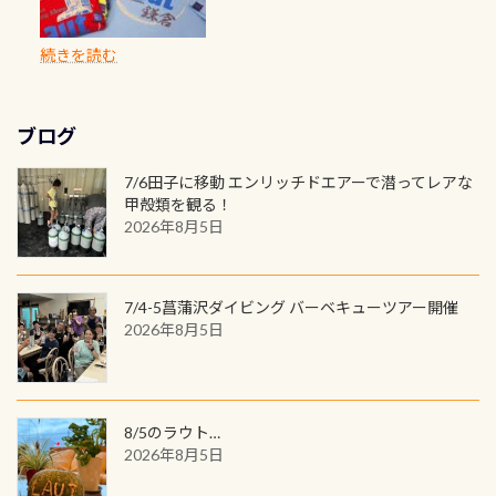
が、水中のくぼみや岩陰に入ると嘘
バックも3種類ご用意(^.^) パーカーも
真撮影の練習や、4時間たっぷり利用
てはどうでしょうか？ 8/31までの間
に発行出来ますよ！ ただし、個人で
は、あとから振り返ると大切な思い
のように流れが無くなる所もあり、そ
両デザインありますよん！ 胸には新
出来るので、普通に中性浮力の練習に
に、ドライスーツの点検・オーバー
PADIの本部へ直接の申請は出来ませ
出になります。 60周年という節目の
続きを読む
う行った所を案内して基本的には水
ロゴを採用！ 全てのグッズにはこの
もなりますヨ 料金等、詳しくは 詳細
ホールを出して頂いた方は、上記の
ん お問い合わせ、お申し込みの受付
年に、PADIとともに、あなたの海の
深が浅いので危険ではありません流
ラベルが付いてます(^.^) ・Tシャツ
はこちら
水検査料5,500円がなんと無料になり
窓口は、PADIダイブセンターのみ
物語を始めてみませんか。あなたの
れの速さから、渦になっている箇所
3,980円(税別) ・パーカー 6,980円 ・
ます！ ドライスーツクリーニングだ
勿論当店でも発行出来ます（他団体
最初の1枚、あるいは次の1枚が、60
もあればダウンカレントが発生して
ブログ
トートバック M 1,980円 ・トートバ
けでも出そうと思ってる方は、セッ
の方もOK） 詳しいページ作りました
周年記念デザインになります 今始
いる箇所などもあり、なかなか海では
ック S 1,390円 ・ロンT 4,200円 (すべ
トでこの水検査も出しましょう！そ
のでご覧ください下さい ➡︎ コチラ
めると、60周年ならではの楽しみ
7/6田子に移動 エンリッチドエアーで潜ってレアな
見られない光景です 透明度の良い川
て税別) オマケ スタッフ用にポロシャ
し
続きを読む
も： PADIデジタルくじ PADIコース
甲殻類を観る！
を数百メートルドリフトする(流され
ツも作ってみました 腰の位置にある
を修了してCカードを取得すると、カ
2026年8月5日
る)のは快感です！ 特別天然記念物
人魚が可愛い 着ると働く事になりま
ードに記載されたダイバーナンバー
「オオサンショウウオ」が見れる 長
すが、欲しい方リクエストください
で参加できるデジタルくじにチャレ
良川ダイビング最大の見どころがこ
(笑) ※カラーは変えられます
ンジできます。講習を終えたあとも、
7/4-5菖蒲沢ダイビング バーベキューツアー開催
の特別天然記念物の「オオサンショ
ワクワクが続く60周年限定企画で
2026年8月5日
ウウオ」です 大きなものでは体長1m
す。コースを修了されたら、ぜひ参加
を超える世界最大の両生類です個体
してみてくださいね 毎月60名様、年
数が少なくかなり貴重な生物です
間720名様にPADIグッズが当たるチ
が、ここ長良川ではかなりの確立で
ャンス 受講したPADIダイブセンター
8/5のラウト…
見ることが出来ます特別天然記念物
／リゾートが用意したオリジナル景
2026年8月5日
と言えば他には「
続きを読む
品が当たることも！ PADIデジタルく