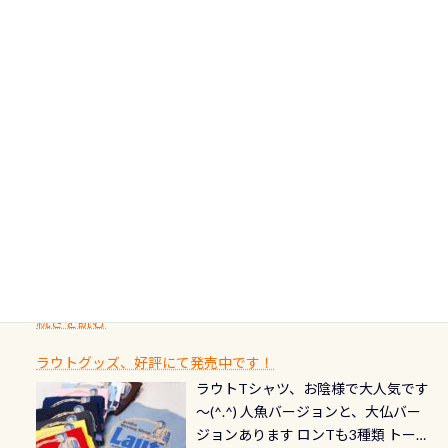
いう記念が、これからのダイビング
アフターダイビングのグルメ情報ページ作りました
で開催しております 長良川ってど
フィンも履けます 潜降ロープも下ろ
点検と一緒な訳ですから、ボタンが
人生に寄り添います。 対象となるカ
ダイビング後に重要な…ランチ三浦・
んな川？ 長良川は日本三大清流(四万
してくれるので安心 お魚結構いま
潮噛みしてドライスーツに空気が入
ードについて 対象：2026年2月1日以
伊豆は海鮮系が美味しい所！ ご飯が
十川、柿田川)の１つに数えられる清
す！ ドチザメめっちゃいました(時期
り過ぎて急浮上…なんて事がないよう
降に新規発行されるPADI認定カード
美味しい宿に泊まりたい…など！ 皆様
流（水質汚染の少ない、または無い
によって水槽内にいる生態は変わり
にしっかり点検しましょう！まだし
カードの種類：ブルー：通常ゴール
のわがままに即座にお応えする為
川のこと）で岐阜県の郡上市に始ま
ます) 南国系のお魚いっぱいです で
た事がない方はこれを機会に是非や
ド：5スター店ブラック：プロレベル
に、お選びいただけるランチ処のリ
り、美濃を経て伊勢湾に流れます
もやはり人気は・・・ ウミガメちゃ
ってください！！ ●リストバルブの
期間：2026年2月1日〜2026年12月最
続きを読む
ストをエリア別で作り直してみまし
1985年には環境省の「名水100選」
ん！ダイバー慣れしていて、逃げませ
オーバーホールここはドライスーツ
終営業日までの発行分 【注意事項】
た「ここに行ってみたい！」なんて
にまた2001年には「日本の水浴場88
ん（むしろちょっかい出してくる）
クリーニング時に、分解洗浄しませ
PADI記念ダイブカードを発行できます！
※ PADI Freediver、Mermaid、EFR、
感じでお使いください～ ⇩⇩ グルメ
選」に全国で唯一河川で選ばれた清
潜降ロープに身を寄せて休憩中（可
ん意外と使用するこのバルブしっか
ダイバーの皆様自身の思い出に残し
TECなど特別プログラムの専用カー
情報ページはこちら
流です川にしては珍しく、水深が深
愛い！！） こんな感じで撮りまし
りと点検しておきましょう ●その他
たいダイブ本数の記念や思い出に残
ドが発行されるものやオリジナルカ
いところでは12mほどあり十分ダイビ
た(笑) レストランから水槽が見える
の箇所・防水ファスナーの劣化がな
るダイブの記念として、お気に入りの
ード対象のディスティンクティブ・
ングを楽しむことが出来ます 川原か
感じになっていて、食事しながら観賞
いか・ブーツの穴あきチェック・手
1枚を作成し残してみませんか？ 記念
スペシャルティ、AWAREデザインカ
らのエントリーエキジットは正に大
できます！ 水深9m 長さ12m 幅4m
首や首のシール部分の破れ、穴あき
ダイブや記念日のサプライズとして、
ードを申し込みの方は対象外となり
自然の中でのダイビングを実感させ
水温も23℃～25℃をキープ真冬でも
続きを読む
チェック など… 価格は と、各所こ
ご友人などへプレゼントすることも
ます。 ※ 2026年12月の認定でも、
てくれます 川でのダイビングとは
お楽しみ頂けます 反対側の窓からも
れだけかかります※給気バルブのみ
できます！ カードデザインは以下か
2027年1月以降に発行されるカードは
川なので勿論流れていますが、流れ
ラウトグッズ、好評にて発売中です！
見ることが出来るので、付き添いの方
のオーバーホールは5,500円 ただ毎回
ら選べます！ 記念の本数での作成は
通常デザインとなります ダイビン
る速さはゆっくりの場所もあれば、
ラウトTシャツ、お陰様で大人気です
とも記念撮影も出来ますよ スキンダ
修理や点検をする度に1行目の「水漏
勿論、お好きな数字や文字を入れら
グは、始めた「年」も思い出になる
速い場所もあります。海だとかなりの
～(^.^) 人魚バージョンと、大仏バー
イビングでも参加できます！ かなり
れ検査代」が5,500円掛かります そこ
れるので、お誕生日や色んな企画など
ダイビングを始めるきっかけは人そ
速さに感じられる場所もあります
ジョンあります ロンTも3種類 トート
楽しめます是非ご参加ください！ 写
で下記のキャンペーンを利用してみ
でのオリジナルの記念カードを自由
れぞれ。でも、「いつ始めたか」