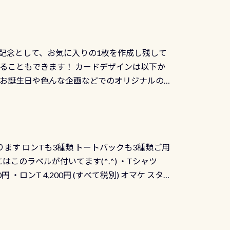
記念として、お気に入りの1枚を作成し残して
ることもできます！ カードデザインは以下か
、お誕生日や色んな企画などでのオリジナルの
出来ません お問い合わせ、お申し込みの受付
） 詳しいページ作りましたのでご覧ください下
ります ロンTも3種類 トートバックも3種類ご用
にはこのラベルが付いてます(^.^) ・Tシャツ
90円 ・ロンT 4,200円 (すべて税別) オマケ スタ
になりますが、欲しい方リクエストください