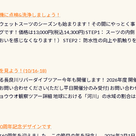
機に点検&洗浄しましょう！
ウェットスーツのシーズンも始まります！その間にやっとく事
です！価格は13,000円(税込14,300円) STEP1： スー
おいを感じなくなります！） STEP2： 防水性の向上や肌触
なります！） STEP3： 排気バルブの分解・洗浄のO/H（バ
！） STEP4： ファスナーの潤滑化（ファスナーがスムーズ
） 詳細は
コチラ あと…ドライスーツの点検(オーバーホール
う！(10/16-18)
認冬になり、使い始めてから水漏れする…ってのは避けましょう
長良川リバーダイブツアー今年も開催します！ 2026年度 開催予定
ル排気バルブは、ドライスーツクリーニングの際に行うのです
お問い合わせください(ただし平日開催分のみ受付) お問い合わ
切です BCDで言うと給気ボタンの点検と一緒な訳ですから、
ョウウオ観察ツアー詳細 地球における「河川」の水域の割合は全
て事がないようにしっかり点検しましょう！まだした事がない
は更に限られており、非常に貴重な体験が出来る「長良川」での
バーホールここはドライスーツクリーニング時に、分解洗浄し
 長良川ダイビングの魅力を存分までお伝え出来る、国内でも
う ●その他の箇所・防水ファスナーの劣化がないか・ブーツ
オサンショウウオ観察講習」も合わせて開催している希少なツ
 など… 価格は と、各所これだけかかります※給気バルブのみの
 60周年記念デザインです
月の間で開催しております 長良川ってどんな川？ 長良川は日本
目の「水漏れ検査代」が5,500円掛かります そこで下記のキ
は設立60周年を迎えました。この節目の年を記念し、2026年2月1