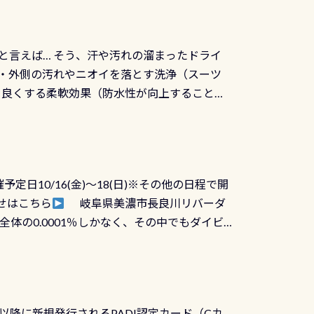
と言えば… そう、汗や汚れの溜まったドライ
ツの内側・外側の汚れやニオイを落とす洗浄（スーツ
りを良くする柔軟効果（防水性が向上することで
ルブが押しっぱなしになったり押せなくなるトラ
に動くので閉めにくかったり閉まらないというこ
)も行っておきましょう 具体的には ●ピンホー
！実際水につけて水検査して調べます ●給気バ
日10/16(金)～18(日)※その他の日程で開
が、空気を送り込む「給気バルブ」のオーバ
せはこちら
岐阜県美濃市長良川リバーダ
ボタンが潮噛みしてドライスーツに空気が入り
体の0.0001％しかなく、その中でもダイビ
方はこれを機会に是非やってください！！ ●
リバーダイビングその長良川に当店は2012
ません意外と使用するこのバルブしっかりと
数少ないショップの1つであり「リバーダイビン
の穴あきチェック・手首や首のシール部分の破
アーをご提供しております是非ご参加下さい
オーバーホールは5,500円 ただ毎回修理や
三大清流(四万十川、柿田川)の１つに数えられ
ャンペーンを利用してみてはどうでしょうか？
日以降に新規発行されるPADI認定カード（Cカ