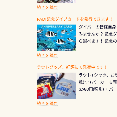
続きを読む
PADI記念ダイブカードを発行できます！
ダイバーの皆様自身
みませんか？ 記念
ら選べます！ 記念
記念カードを自由に
窓口は、PADIダ
続きを読む
さい ➡︎ コチラ
ラウトグッズ、好評にて発売中です！
ラウトTシャツ、お陰
意(^.^) パーカ
3,980円(税別) ・パ
ッフ用にポロシャツ
(笑) ※カラーは変
続きを読む