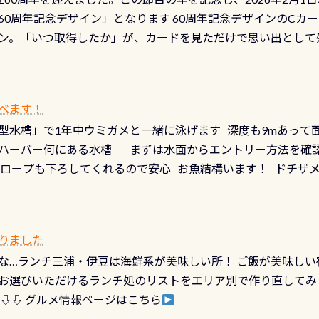
少ない、または無い川のこと）で岐阜県の郡上市に始まり、美濃
、ドライスーツの点検・オーバーホールを出して頂いた方は、上記の
60周年記念デザイン」となります 60周年記念デザインのCカー
にまた2001年には「日本の水浴場88選」に全国で唯一河川で
ニングだけでも出そうと思ってる方は、セットでこの水検査も
ン。「いつ取得したか」が、カードを見ただけで思い出として
どあり十分ダイビングを楽しむことが出来ます 川原からのエン
ビングを再開する人、次のレベルへステップアップする人。“6
れます 川でのダイビングとは 川なので勿論流れていますが
ダイビング人生に寄り添います。 対象となるカードについて 対象
だとかなりの速さに感じられる場所もありますが、水中のくぼ
カードの種類：ブルー：通常ゴールド：5スター店ブラック：プロレベル
所を案内して基本的には水深が浅いので危険ではありません流
べます！
【注意事項】※ PADI Freediver、Mermaid、EFR、
生している箇所などもあり、なかなか海では見られない光景で
型水槽」で1年中ウミガメと一緒に泳げます 深度も9mあって
対象のディスティンクティブ・スペシャルティ、AWAREデザ
快感です！ 特別天然記念物「オオサンショウウオ」が見れる 長
ハーバー何にある水槽 まずは水面からエントリー方法を確認
12月の認定でも、2027年1月以降に発行されるカードは通常デ
ショウウオ」です 大きなものでは体長1mを超える世界最大の
降ロープも下ろしてくれるので安心 お魚結構います！ ドチザ
ビングを始めるきっかけは人それぞれ。でも、「いつ始めたか
はかなりの確立で見ることが出来ます特別天然記念物と言えば
 南国系のお魚いっぱいです でもやはり人気は・・・ ウミガメ
いう節目の年に、PADIとともに、あなたの海の物語を始めてみま
出してくる） 潜降ロープに身を寄せて休憩中（可愛い！！） 
インになります 今始めると、60周年ならではの楽しみも： PA
なっていて、食事しながら観賞できます！ 水深9m 長さ12m 
カードに記載されたダイバーナンバーで参加できるデジタルく
りました
対側の窓からも見ることが出来るので、付き添いの方とも記念
60周年限定企画です。コースを修了されたら、ぜひ参加してみて
な…ランチ三浦・伊豆は海鮮系が美味しい所！ ご飯が美味しい
楽しめます是非ご参加ください！ 写真撮影の練習や、4時間た
るチャンス 受講したPADIダイブセンター／リゾートが用意した
お選びいただけるランチ処のリストをエリア別で作り直してみ
金等、詳しくは 詳細はこちら
 ⇩⇩ グルメ情報ページはこちら