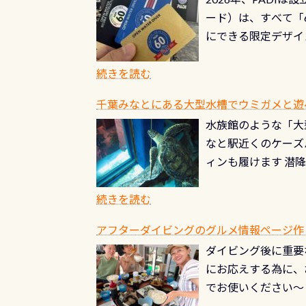
る清流（水質汚染の
8/31までの間に
ード）は、すべて「
の「名水100選」
ドライスーツクリー
にできる限定デザイ
ところでは12mほ
人、久しぶりにダイ
ングを実感させてく
記念が、これからの
続きを読む
場所もあります。海
PADI認定カード 
もあり、そう行った
千葉みなとにある大型水槽でウミガメと遊
終営業日までの発行分 
ダウンカレントが発
水族館のような「大
やオリジナルカード
る(流される)のは
なと駅近くのケーズ
す。 ※ 2026年
記念物の「オオサン
ィンも履けます 潜
思い出になる ダイ
すが、ここ長良川で
生態は変わります)
ます。 60周年と
（むしろちょっかい
続きを読む
が、60周年記念デザ
水槽が見える感じに
ードを取得すると、
アフターダイビングのグルメ情報ページ作
楽しみ頂けます 反
も、ワクワクが続く
ダイビング後に重要
できます！ かなり
PADIグッズが当た
にお応えする為に、
にもなりますヨ 料
ルくじに参加する
でお使いください～