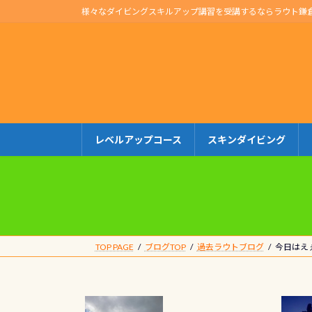
コ
ナ
様々なダイビングスキルアップ講習を受講するならラウト鎌
ン
ビ
テ
ゲ
ン
ー
ツ
シ
へ
ョ
ス
ン
キ
に
レベルアップコース
スキンダイビング
ッ
移
プ
動
TOP PAGE
ブログTOP
過去ラウトブログ
今日はえ