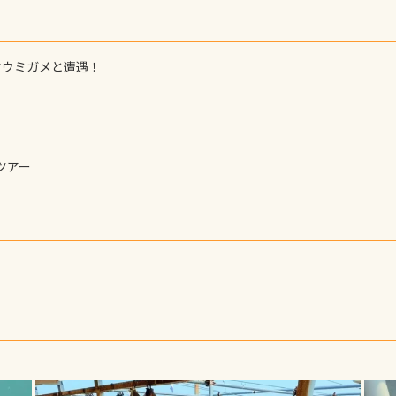
オウミガメと遭遇！
ツアー