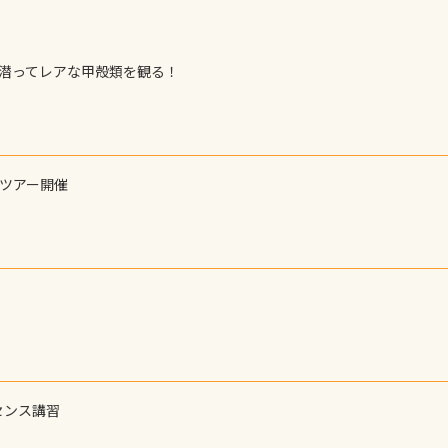
で潜ってレアな甲殻類を観る！
ーツアー開催
センス講習