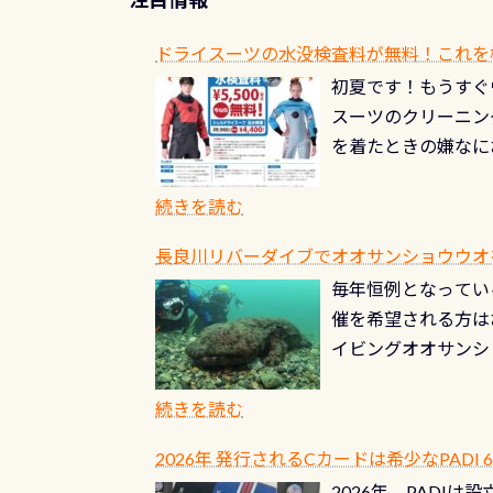
ドライスーツの水没検査料が無料！これを
初夏です！もうすぐ
スーツのクリーニング
を着たときの嫌なに
水没の可能性が低く
ブルがなくなります
続きを読む
とがなくなります！
長良川リバーダイブでオオサンショウウオを見よ
ル(穴)がないか確
毎年恒例となっている
ルブのオーバーホー
催を希望される方は
ーホールも非常に大
イビングオオサンシ
過ぎて急浮上…なん
ングが出来るエリア
リストバルブのオー
年から潜っています
続きを読む
点検しておきましょ
の潜り方講習」「オ
れ、穴あきチェック
2026年 発行されるCカードは希少なPADI
ませ 6月から10
点検をする度に1行
2026年、PADI