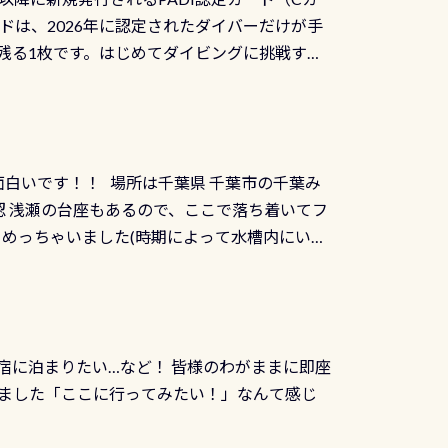
を経て伊勢湾に流れます1985年には環境省
水検査料5,500円がなんと無料になります！
ドは、2026年に認定されたダイバーだけが手
選ばれた清流です川にしては珍しく、水深が深い
出しましょう！そし
続きを読む
残る1枚です。はじめてダイビングに挑戦する
トリーエキジットは正に大自然の中でのダイビ
0周年の年にダイビングの一歩を進めた”という
、流れる速さはゆっくりの場所もあれば、速い
：2026年2月1日以降に新規発行される
みや岩陰に入ると嘘のように流れが無くなる所
 期間：2026年2月1日〜2026年12月最
れの速さから、渦になっている箇所もあれば
TECなど特別プログラムの専用カードが発行されるもの
す 透明度の良い川を数百メートルドリフトす
面白いです！！ 場所は千葉県 千葉市の千葉み
インカードを申し込みの方は対象外となりま
良川ダイビング最大の見どころがこの特別天然
 浅瀬の台座もあるので、ここで落ち着いてフ
ザインとなります ダイビングは、始めた「年」も
両生類です個体数が少なくかなり貴重な生物で
メめっちゃいました(時期によって水槽内にいる
」は、あとから振り返ると大切な思い出になり
他には「
続きを読む
ちゃん！ダイバー慣れしていて、逃げません
せんか。あなたの最初の1枚、あるいは次の1枚
こんな感じで撮りました(笑) レストランから
DIデジタルくじ PADIコースを修了してCカ
幅4m水温も23℃～25℃をキープ真冬でもお
じにチャレンジできます。講習を終えたあと
撮影も出来ますよ スキンダイビングでも参加
くださいね 毎月60名様、年間720名様に
宿に泊まりたい…など！ 皆様のわがままに即座
っぷり利用出来るので、普通に中性浮力の練習
オリジナル景品が当たることも！ PADIデジタ
ました「ここに行ってみたい！」なんて感じ