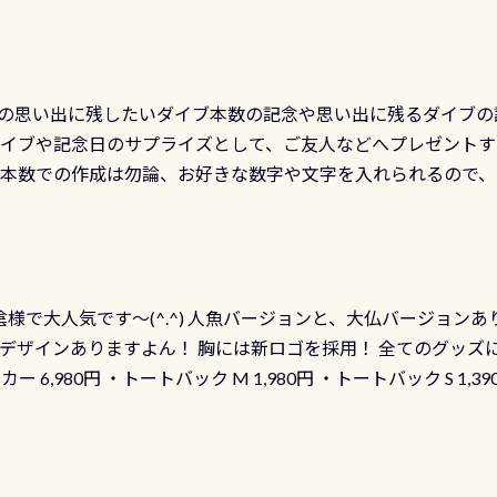
の思い出に残したいダイブ本数の記念や思い出に残るダイブの
ダイブや記念日のサプライズとして、ご友人などへプレゼントす
の本数での作成は勿論、お好きな数字や文字を入れられるので
発行出来ますよ！ ただし、個人でPADIの本部へ直接の申請は
イブセンターのみ 勿論当店でも発行出来ます（他団体の方もOK
様で大人気です～(^.^) 人魚バージョンと、大仏バージョンあ
ーも両デザインありますよん！ 胸には新ロゴを採用！ 全てのグッズ
ーカー 6,980円 ・トートバック M 1,980円 ・トートバック S 1,3
も作ってみました 腰の位置にある人魚が可愛い 着ると働く事
えられます