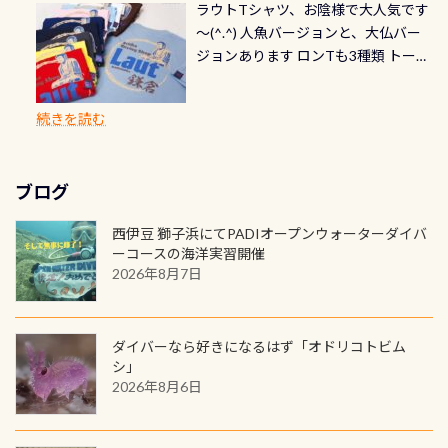
る速さはゆっくりの場所もあれば、
ラウトTシャツ、お陰様で大人気です
とも記念撮影も出来ますよ スキンダ
修理や点検をする度に1行目の「水漏
勿論、お好きな数字や文字を入れら
グは、始めた「年」も思い出になる
速い場所もあります。海だとかなりの
～(^.^) 人魚バージョンと、大仏バー
イビングでも参加できます！ かなり
れ検査代」が5,500円掛かります そこ
れるので、お誕生日や色んな企画など
ダイビングを始めるきっかけは人そ
速さに感じられる場所もあります
ジョンあります ロンTも3種類 トート
楽しめます是非ご参加ください！ 写
で下記のキャンペーンを利用してみ
でのオリジナルの記念カードを自由
れぞれ。でも、「いつ始めたか」
が、水中のくぼみや岩陰に入ると嘘
バックも3種類ご用意(^.^) パーカーも
真撮影の練習や、4時間たっぷり利用
てはどうでしょうか？ 8/31までの間
に発行出来ますよ！ ただし、個人で
は、あとから振り返ると大切な思い
のように流れが無くなる所もあり、そ
両デザインありますよん！ 胸には新
出来るので、普通に中性浮力の練習に
に、ドライスーツの点検・オーバー
PADIの本部へ直接の申請は出来ませ
出になります。 60周年という節目の
続きを読む
う行った所を案内して基本的には水
ロゴを採用！ 全てのグッズにはこの
もなりますヨ 料金等、詳しくは 詳細
ホールを出して頂いた方は、上記の
ん お問い合わせ、お申し込みの受付
年に、PADIとともに、あなたの海の
深が浅いので危険ではありません流
ラベルが付いてます(^.^) ・Tシャツ
はこちら
水検査料5,500円がなんと無料になり
窓口は、PADIダイブセンターのみ
物語を始めてみませんか。あなたの
れの速さから、渦になっている箇所
3,980円(税別) ・パーカー 6,980円 ・
ます！ ドライスーツクリーニングだ
勿論当店でも発行出来ます（他団体
最初の1枚、あるいは次の1枚が、60
もあればダウンカレントが発生して
ブログ
トートバック M 1,980円 ・トートバ
けでも出そうと思ってる方は、セッ
の方もOK） 詳しいページ作りました
周年記念デザインになります 今始
いる箇所などもあり、なかなか海では
ック S 1,390円 ・ロンT 4,200円 (すべ
トでこの水検査も出しましょう！そ
のでご覧ください下さい ➡︎ コチラ
めると、60周年ならではの楽しみ
西伊豆 獅子浜にてPADIオープンウォーターダイバ
見られない光景です 透明度の良い川
て税別) オマケ スタッフ用にポロシャ
し
続きを読む
も： PADIデジタルくじ PADIコース
ーコースの海洋実習開催
を数百メートルドリフトする(流され
ツも作ってみました 腰の位置にある
を修了してCカードを取得すると、カ
2026年8月7日
る)のは快感です！ 特別天然記念物
人魚が可愛い 着ると働く事になりま
ードに記載されたダイバーナンバー
「オオサンショウウオ」が見れる 長
すが、欲しい方リクエストください
で参加できるデジタルくじにチャレ
良川ダイビング最大の見どころがこ
(笑) ※カラーは変えられます
ンジできます。講習を終えたあとも、
ダイバーなら好きになるはず「オドリコトビム
の特別天然記念物の「オオサンショ
ワクワクが続く60周年限定企画で
シ」
ウウオ」です 大きなものでは体長1m
2026年8月6日
す。コースを修了されたら、ぜひ参加
を超える世界最大の両生類です個体
してみてくださいね 毎月60名様、年
数が少なくかなり貴重な生物です
間720名様にPADIグッズが当たるチ
が、ここ長良川ではかなりの確立で