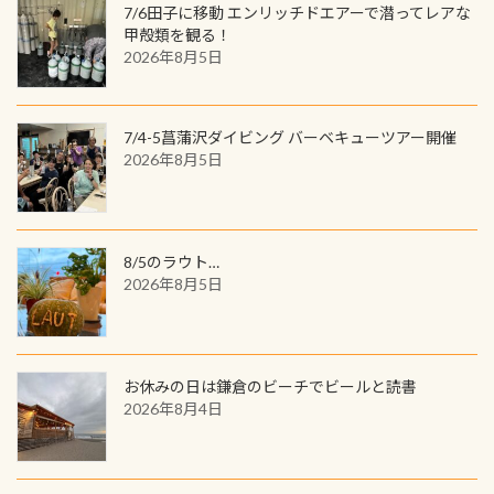
ャンス 受講したPADIダイブセンター
7/6田子に移動 エンリッチドエアーで潜ってレアな
見ることが出来ます特別天然記念物
／リゾートが用意したオリジナル景
甲殻類を観る！
と言えば他には「
続きを読む
2026年8月5日
品が当たることも！ PADIデジタルく
じに参加する
7/4-5菖蒲沢ダイビング バーベキューツアー開催
2026年8月5日
8/5のラウト…
2026年8月5日
お休みの日は鎌倉のビーチでビールと読書
2026年8月4日