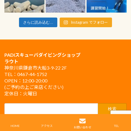
Instagram でフォロー
さらに読み込む...
PADIスキューバダイビングショップ
ラウト
神奈川県鎌倉市大船3-9-22 2F
TEL：0467-44-1752
OPEN：12:00-20:00
(ご予約の上ご来店ください)
定休日：火曜日
検
索:
Copyright © PADIスキューバダイビングショップ ラウト鎌倉 All Rights Reserved.
HOME
アクセス
TEL
お問い合わせ