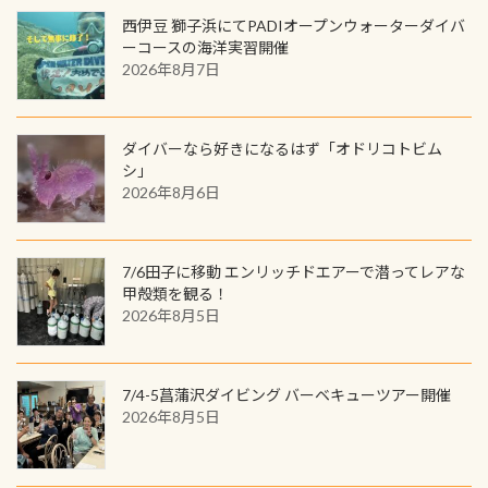
いる箇所などもあり、なかなか海では
ック S 1,390円 ・ロンT 4,200円 (すべ
トでこの水検査も出しましょう！そ
のでご覧ください下さい ➡︎ コチラ
めると、60周年ならではの楽しみ
西伊豆 獅子浜にてPADIオープンウォーターダイバ
見られない光景です 透明度の良い川
て税別) オマケ スタッフ用にポロシャ
し
続きを読む
も： PADIデジタルくじ PADIコース
ーコースの海洋実習開催
を数百メートルドリフトする(流され
ツも作ってみました 腰の位置にある
を修了してCカードを取得すると、カ
2026年8月7日
る)のは快感です！ 特別天然記念物
人魚が可愛い 着ると働く事になりま
ードに記載されたダイバーナンバー
「オオサンショウウオ」が見れる 長
すが、欲しい方リクエストください
で参加できるデジタルくじにチャレ
良川ダイビング最大の見どころがこ
(笑) ※カラーは変えられます
ンジできます。講習を終えたあとも、
ダイバーなら好きになるはず「オドリコトビム
の特別天然記念物の「オオサンショ
ワクワクが続く60周年限定企画で
シ」
ウウオ」です 大きなものでは体長1m
2026年8月6日
す。コースを修了されたら、ぜひ参加
を超える世界最大の両生類です個体
してみてくださいね 毎月60名様、年
数が少なくかなり貴重な生物です
間720名様にPADIグッズが当たるチ
が、ここ長良川ではかなりの確立で
ャンス 受講したPADIダイブセンター
7/6田子に移動 エンリッチドエアーで潜ってレアな
見ることが出来ます特別天然記念物
／リゾートが用意したオリジナル景
甲殻類を観る！
と言えば他には「
続きを読む
2026年8月5日
品が当たることも！ PADIデジタルく
じに参加する
7/4-5菖蒲沢ダイビング バーベキューツアー開催
2026年8月5日