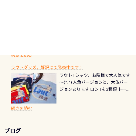
期間：2026年2月1日〜2026年12月最
続きを読む
ストをエリア別で作り直してみまし
1985年には環境省の「名水100選」
ん！ダイバー慣れしていて、逃げませ
オーバーホールここはドライスーツ
終営業日までの発行分 【注意事項】
た「ここに行ってみたい！」なんて
にまた2001年には「日本の水浴場88
ん（むしろちょっかい出してくる）
クリーニング時に、分解洗浄しませ
PADI記念ダイブカードを発行できます！
※ PADI Freediver、Mermaid、EFR、
感じでお使いください～ ⇩⇩ グルメ
選」に全国で唯一河川で選ばれた清
潜降ロープに身を寄せて休憩中（可
ん意外と使用するこのバルブしっか
ダイバーの皆様自身の思い出に残し
TECなど特別プログラムの専用カー
情報ページはこちら
流です川にしては珍しく、水深が深
愛い！！） こんな感じで撮りまし
りと点検しておきましょう ●その他
たいダイブ本数の記念や思い出に残
ドが発行されるものやオリジナルカ
いところでは12mほどあり十分ダイビ
た(笑) レストランから水槽が見える
の箇所・防水ファスナーの劣化がな
るダイブの記念として、お気に入りの
ード対象のディスティンクティブ・
ングを楽しむことが出来ます 川原か
感じになっていて、食事しながら観賞
いか・ブーツの穴あきチェック・手
1枚を作成し残してみませんか？ 記念
スペシャルティ、AWAREデザインカ
らのエントリーエキジットは正に大
できます！ 水深9m 長さ12m 幅4m
首や首のシール部分の破れ、穴あき
ダイブや記念日のサプライズとして、
ードを申し込みの方は対象外となり
自然の中でのダイビングを実感させ
水温も23℃～25℃をキープ真冬でも
続きを読む
チェック など… 価格は と、各所こ
ご友人などへプレゼントすることも
ます。 ※ 2026年12月の認定でも、
てくれます 川でのダイビングとは
お楽しみ頂けます 反対側の窓からも
れだけかかります※給気バルブのみ
できます！ カードデザインは以下か
2027年1月以降に発行されるカードは
川なので勿論流れていますが、流れ
ラウトグッズ、好評にて発売中です！
見ることが出来るので、付き添いの方
のオーバーホールは5,500円 ただ毎回
ら選べます！ 記念の本数での作成は
通常デザインとなります ダイビン
る速さはゆっくりの場所もあれば、
ラウトTシャツ、お陰様で大人気です
とも記念撮影も出来ますよ スキンダ
修理や点検をする度に1行目の「水漏
勿論、お好きな数字や文字を入れら
グは、始めた「年」も思い出になる
速い場所もあります。海だとかなりの
～(^.^) 人魚バージョンと、大仏バー
イビングでも参加できます！ かなり
れ検査代」が5,500円掛かります そこ
れるので、お誕生日や色んな企画など
ダイビングを始めるきっかけは人そ
速さに感じられる場所もあります
ジョンあります ロンTも3種類 トート
楽しめます是非ご参加ください！ 写
で下記のキャンペーンを利用してみ
でのオリジナルの記念カードを自由
れぞれ。でも、「いつ始めたか」
が、水中のくぼみや岩陰に入ると嘘
バックも3種類ご用意(^.^) パーカーも
真撮影の練習や、4時間たっぷり利用
てはどうでしょうか？ 8/31までの間
に発行出来ますよ！ ただし、個人で
は、あとから振り返ると大切な思い
のように流れが無くなる所もあり、そ
両デザインありますよん！ 胸には新
出来るので、普通に中性浮力の練習に
に、ドライスーツの点検・オーバー
PADIの本部へ直接の申請は出来ませ
出になります。 60周年という節目の
続きを読む
う行った所を案内して基本的には水
ロゴを採用！ 全てのグッズにはこの
もなりますヨ 料金等、詳しくは 詳細
ホールを出して頂いた方は、上記の
ん お問い合わせ、お申し込みの受付
年に、PADIとともに、あなたの海の
深が浅いので危険ではありません流
ラベルが付いてます(^.^) ・Tシャツ
はこちら
水検査料5,500円がなんと無料になり
窓口は、PADIダイブセンターのみ
物語を始めてみませんか。あなたの
れの速さから、渦になっている箇所
3,980円(税別) ・パーカー 6,980円 ・
ます！ ドライスーツクリーニングだ
勿論当店でも発行出来ます（他団体
最初の1枚、あるいは次の1枚が、60
もあればダウンカレントが発生して
ブログ
トートバック M 1,980円 ・トートバ
けでも出そうと思ってる方は、セッ
の方もOK） 詳しいページ作りました
周年記念デザインになります 今始