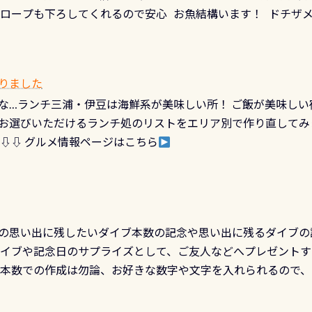
ショウウオ」です 大きなものでは体長1mを超える世界最大の
降ロープも下ろしてくれるので安心 お魚結構います！ ドチザ
ビングを始めるきっかけは人それぞれ。でも、「いつ始めたか
はかなりの確立で見ることが出来ます特別天然記念物と言えば
 南国系のお魚いっぱいです でもやはり人気は・・・ ウミガメ
いう節目の年に、PADIとともに、あなたの海の物語を始めてみま
出してくる） 潜降ロープに身を寄せて休憩中（可愛い！！） 
インになります 今始めると、60周年ならではの楽しみも： PA
なっていて、食事しながら観賞できます！ 水深9m 長さ12m 
カードに記載されたダイバーナンバーで参加できるデジタルく
りました
対側の窓からも見ることが出来るので、付き添いの方とも記念
60周年限定企画です。コースを修了されたら、ぜひ参加してみて
な…ランチ三浦・伊豆は海鮮系が美味しい所！ ご飯が美味しい
楽しめます是非ご参加ください！ 写真撮影の練習や、4時間た
るチャンス 受講したPADIダイブセンター／リゾートが用意した
お選びいただけるランチ処のリストをエリア別で作り直してみ
金等、詳しくは 詳細はこちら
 ⇩⇩ グルメ情報ページはこちら
の思い出に残したいダイブ本数の記念や思い出に残るダイブの
ダイブや記念日のサプライズとして、ご友人などへプレゼントす
の本数での作成は勿論、お好きな数字や文字を入れられるので
発行出来ますよ！ ただし、個人でPADIの本部へ直接の申請は
イブセンターのみ 勿論当店でも発行出来ます（他団体の方もOK