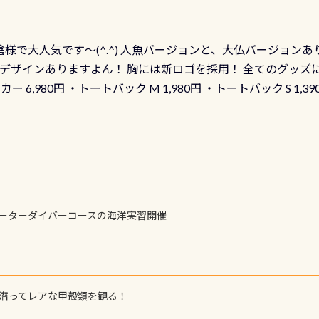
様で大人気です～(^.^) 人魚バージョンと、大仏バージョンあ
ーも両デザインありますよん！ 胸には新ロゴを採用！ 全てのグッズ
ーカー 6,980円 ・トートバック M 1,980円 ・トートバック S 1,3
も作ってみました 腰の位置にある人魚が可愛い 着ると働く事
えられます
ォーターダイバーコースの海洋実習開催
で潜ってレアな甲殻類を観る！