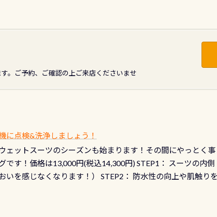
2016年2月10日
ます。ご予約、ご確認の上ご来店くださいませ
機に点検&洗浄しましょう！
ウェットスーツのシーズンも始まります！その間にやっとく事
です！価格は13,000円(税込14,300円) STEP1： スー
おいを感じなくなります！） STEP2： 防水性の向上や肌触
なります！） STEP3： 排気バルブの分解・洗浄のO/H（バ
！） STEP4： ファスナーの潤滑化（ファスナーがスムーズ
） 詳細は
コチラ あと…ドライスーツの点検(オーバーホール