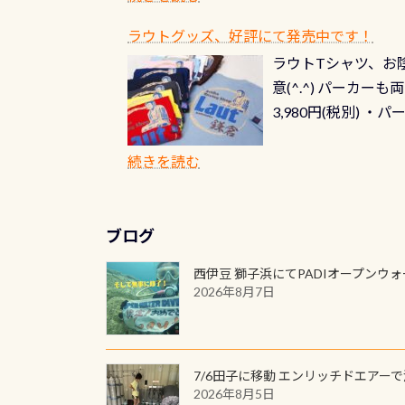
さい ➡︎ コチラ
ラウトグッズ、好評にて発売中です！
ラウトTシャツ、お陰
意(^.^) パーカ
3,980円(税別) ・パ
ッフ用にポロシャツ
(笑) ※カラーは変
続きを読む
ブログ
西伊豆 獅子浜にてPADIオープンウ
2026年8月7日
7/6田子に移動 エンリッチドエアー
2026年8月5日