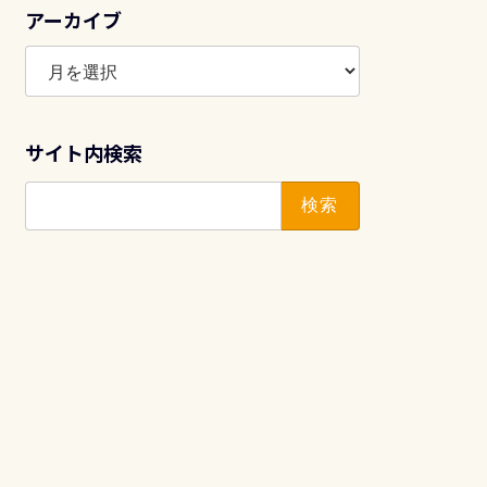
アーカイブ
ア
ー
カ
イ
サイト内検索
ブ
検
索: