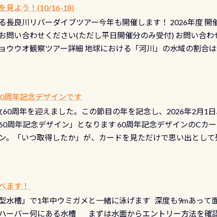
う！(10/16-18)
認冬になり、使い始めてから水漏れする…ってのは避けましょう
長良川リバーダイブツアー今年も開催します！ 2026年度 開催予定
ル排気バルブは、ドライスーツクリーニングの際に行うのです
お問い合わせください(ただし平日開催分のみ受付) お問い合わ
切です BCDで言うと給気ボタンの点検と一緒な訳ですから、
ョウウオ観察ツアー詳細 地球における「河川」の水域の割合は全
て事がないようにしっかり点検しましょう！まだした事がない
は更に限られており、非常に貴重な体験が出来る「長良川」での
バーホールここはドライスーツクリーニング時に、分解洗浄し
 長良川ダイビングの魅力を存分までお伝え出来る、国内でも
う ●その他の箇所・防水ファスナーの劣化がないか・ブーツ
オサンショウウオ観察講習」も合わせて開催している希少なツ
 など… 価格は と、各所これだけかかります※給気バルブのみの
 60周年記念デザインです
月の間で開催しております 長良川ってどんな川？ 長良川は日本
目の「水漏れ検査代」が5,500円掛かります そこで下記のキ
は設立60周年を迎えました。この節目の年を記念し、2026年2月1
少ない、または無い川のこと）で岐阜県の郡上市に始まり、美濃
、ドライスーツの点検・オーバーホールを出して頂いた方は、上記の
60周年記念デザイン」となります 60周年記念デザインのCカー
にまた2001年には「日本の水浴場88選」に全国で唯一河川で
ニングだけでも出そうと思ってる方は、セットでこの水検査も
ン。「いつ取得したか」が、カードを見ただけで思い出として
どあり十分ダイビングを楽しむことが出来ます 川原からのエン
ビングを再開する人、次のレベルへステップアップする人。“6
れます 川でのダイビングとは 川なので勿論流れていますが
ダイビング人生に寄り添います。 対象となるカードについて 対象
だとかなりの速さに感じられる場所もありますが、水中のくぼ
カードの種類：ブルー：通常ゴールド：5スター店ブラック：プロレベル
所を案内して基本的には水深が浅いので危険ではありません流
べます！
【注意事項】※ PADI Freediver、Mermaid、EFR、
生している箇所などもあり、なかなか海では見られない光景で
型水槽」で1年中ウミガメと一緒に泳げます 深度も9mあって
対象のディスティンクティブ・スペシャルティ、AWAREデザ
快感です！ 特別天然記念物「オオサンショウウオ」が見れる 長
ハーバー何にある水槽 まずは水面からエントリー方法を確認
12月の認定でも、2027年1月以降に発行されるカードは通常デ