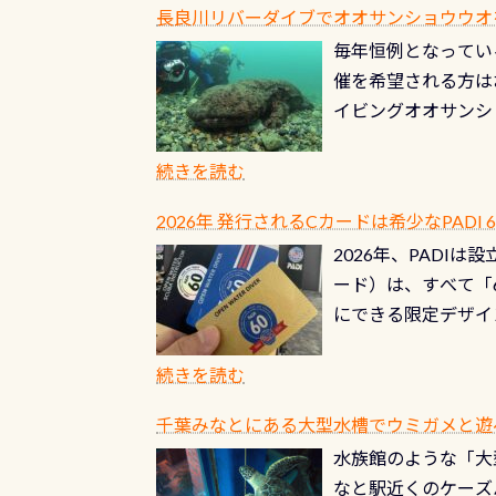
長良川リバーダイブでオオサンショウウオを見よ
ル(穴)がないか確
毎年恒例となっている
ルブのオーバーホー
催を希望される方は
ーホールも非常に大
イビングオオサンシ
過ぎて急浮上…なん
ングが出来るエリア
リストバルブのオー
年から潜っています
続きを読む
点検しておきましょ
の潜り方講習」「オ
れ、穴あきチェック
2026年 発行されるCカードは希少なPADI
ませ 6月から10
点検をする度に1行
2026年、PADI
る清流（水質汚染の
8/31までの間に
ード）は、すべて「
の「名水100選」
ドライスーツクリー
にできる限定デザイ
ところでは12mほ
人、久しぶりにダイ
ングを実感させてく
記念が、これからの
続きを読む
場所もあります。海
PADI認定カード 
もあり、そう行った
千葉みなとにある大型水槽でウミガメと遊
終営業日までの発行分 
ダウンカレントが発
水族館のような「大
やオリジナルカード
る(流される)のは
なと駅近くのケーズ
す。 ※ 2026年