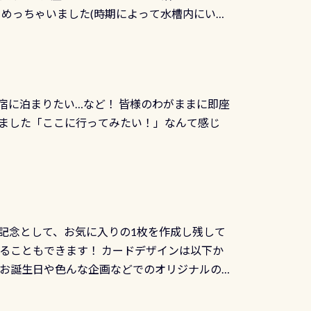
両生類です個体数が少なくかなり貴重な生物で
メめっちゃいました(時期によって水槽内にいる
」は、あとから振り返ると大切な思い出になり
他には「
続きを読む
ちゃん！ダイバー慣れしていて、逃げません
せんか。あなたの最初の1枚、あるいは次の1枚
こんな感じで撮りました(笑) レストランから
DIデジタルくじ PADIコースを修了してCカ
幅4m水温も23℃～25℃をキープ真冬でもお
じにチャレンジできます。講習を終えたあと
撮影も出来ますよ スキンダイビングでも参加
くださいね 毎月60名様、年間720名様に
宿に泊まりたい…など！ 皆様のわがままに即座
っぷり利用出来るので、普通に中性浮力の練習
オリジナル景品が当たることも！ PADIデジタ
ました「ここに行ってみたい！」なんて感じ
記念として、お気に入りの1枚を作成し残して
ることもできます！ カードデザインは以下か
、お誕生日や色んな企画などでのオリジナルの
出来ません お問い合わせ、お申し込みの受付
） 詳しいページ作りましたのでご覧ください下