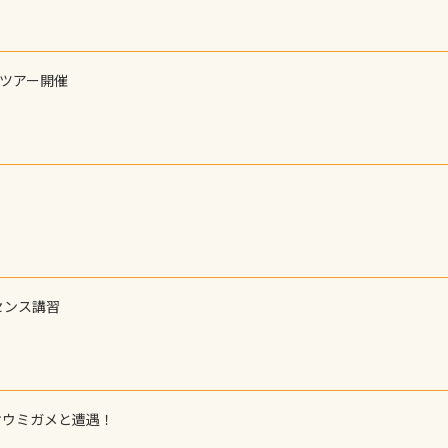
ーツアー開催
センス講習
オウミガメと遭遇！