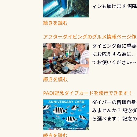
記念物の「オオサン
ィンも履けます 潜
思い出になる ダイ
すが、ここ長良川で
生態は変わります)
ます。 60周年と
（むしろちょっかい
続きを読む
が、60周年記念デザ
水槽が見える感じに
ードを取得すると、
アフターダイビングのグルメ情報ページ作
楽しみ頂けます 反
も、ワクワクが続く
ダイビング後に重要
できます！ かなり
PADIグッズが当た
にお応えする為に、
にもなりますヨ 料
ルくじに参加する
でお使いください～
続きを読む
PADI記念ダイブカードを発行できます！
ダイバーの皆様自身
みませんか？ 記念
ら選べます！ 記念
記念カードを自由に
窓口は、PADIダ
続きを読む