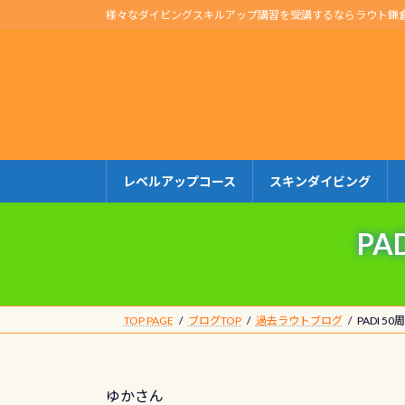
コ
ナ
様々なダイビングスキルアップ講習を受講するならラウト鎌
ン
ビ
テ
ゲ
ン
ー
ツ
シ
へ
ョ
ス
ン
キ
に
レベルアップコース
スキンダイビング
ッ
移
プ
動
PA
TOP PAGE
ブログTOP
過去ラウトブログ
PADI 
ゆかさん