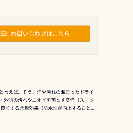
お問い合わせはこちら
と言えば… そう、汗や汚れの溜まったドライ
ツの内側・外側の汚れやニオイを落とす洗浄（スーツ
りを良くする柔軟効果（防水性が向上することで
ルブが押しっぱなしになったり押せなくなるトラ
に動くので閉めにくかったり閉まらないというこ
)も行っておきましょう 具体的には ●ピンホー