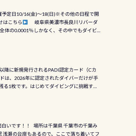
！実際水につけて水検査して調べます ●給気バ
日10/16(金)～18(日)※その他の日程で開
が、空気を送り込む「給気バルブ」のオーバ
せはこちら
岐阜県美濃市長良川リバーダ
ボタンが潮噛みしてドライスーツに空気が入り
体の0.0001％しかなく、その中でもダイビ
方はこれを機会に是非やってください！！ ●
リバーダイビングその長良川に当店は2012
ません意外と使用するこのバルブしっかりと
数少ないショップの1つであり「リバーダイビン
の穴あきチェック・手首や首のシール部分の破
アーをご提供しております是非ご参加下さい
オーバーホールは5,500円 ただ毎回修理や
三大清流(四万十川、柿田川)の１つに数えられ
ャンペーンを利用してみてはどうでしょうか？
日以降に新規発行されるPADI認定カード（Cカ
を経て伊勢湾に流れます1985年には環境省
水検査料5,500円がなんと無料になります！
ドは、2026年に認定されたダイバーだけが手
選ばれた清流です川にしては珍しく、水深が深い
出しましょう！そし
続きを読む
残る1枚です。はじめてダイビングに挑戦する
トリーエキジットは正に大自然の中でのダイビ
0周年の年にダイビングの一歩を進めた”という
、流れる速さはゆっくりの場所もあれば、速い
：2026年2月1日以降に新規発行される
みや岩陰に入ると嘘のように流れが無くなる所
 期間：2026年2月1日〜2026年12月最
れの速さから、渦になっている箇所もあれば
TECなど特別プログラムの専用カードが発行されるもの
す 透明度の良い川を数百メートルドリフトす
面白いです！！ 場所は千葉県 千葉市の千葉み
インカードを申し込みの方は対象外となりま
良川ダイビング最大の見どころがこの特別天然
 浅瀬の台座もあるので、ここで落ち着いてフ
ザインとなります ダイビングは、始めた「年」も