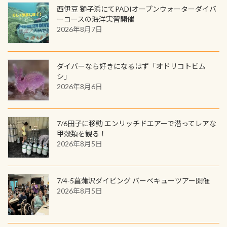
ック S 1,390円 ・ロンT 4,200円 (すべ
トでこの水検査も出しましょう！そ
のでご覧ください下さい ➡︎ コチラ
めると、60周年ならではの楽しみ
西伊豆 獅子浜にてPADIオープンウォーターダイバ
見られない光景です 透明度の良い川
て税別) オマケ スタッフ用にポロシャ
し
続きを読む
も： PADIデジタルくじ PADIコース
ーコースの海洋実習開催
を数百メートルドリフトする(流され
ツも作ってみました 腰の位置にある
を修了してCカードを取得すると、カ
2026年8月7日
る)のは快感です！ 特別天然記念物
人魚が可愛い 着ると働く事になりま
ードに記載されたダイバーナンバー
「オオサンショウウオ」が見れる 長
すが、欲しい方リクエストください
で参加できるデジタルくじにチャレ
良川ダイビング最大の見どころがこ
(笑) ※カラーは変えられます
ンジできます。講習を終えたあとも、
ダイバーなら好きになるはず「オドリコトビム
の特別天然記念物の「オオサンショ
ワクワクが続く60周年限定企画で
シ」
ウウオ」です 大きなものでは体長1m
2026年8月6日
す。コースを修了されたら、ぜひ参加
を超える世界最大の両生類です個体
してみてくださいね 毎月60名様、年
数が少なくかなり貴重な生物です
間720名様にPADIグッズが当たるチ
が、ここ長良川ではかなりの確立で
ャンス 受講したPADIダイブセンター
7/6田子に移動 エンリッチドエアーで潜ってレアな
見ることが出来ます特別天然記念物
／リゾートが用意したオリジナル景
甲殻類を観る！
と言えば他には「
続きを読む
2026年8月5日
品が当たることも！ PADIデジタルく
じに参加する
7/4-5菖蒲沢ダイビング バーベキューツアー開催
2026年8月5日