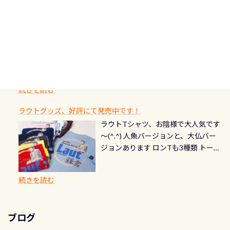
ストをエリア別で作り直してみまし
1985年には環境省の「名水100選」
ん！ダイバー慣れしていて、逃げませ
オーバーホールここはドライスーツ
終営業日までの発行分 【注意事項】
た「ここに行ってみたい！」なんて
にまた2001年には「日本の水浴場88
ん（むしろちょっかい出してくる）
クリーニング時に、分解洗浄しませ
PADI記念ダイブカードを発行できます！
※ PADI Freediver、Mermaid、EFR、
感じでお使いください～ ⇩⇩ グルメ
選」に全国で唯一河川で選ばれた清
潜降ロープに身を寄せて休憩中（可
ん意外と使用するこのバルブしっか
ダイバーの皆様自身の思い出に残し
TECなど特別プログラムの専用カー
情報ページはこちら
流です川にしては珍しく、水深が深
愛い！！） こんな感じで撮りまし
りと点検しておきましょう ●その他
たいダイブ本数の記念や思い出に残
ドが発行されるものやオリジナルカ
いところでは12mほどあり十分ダイビ
た(笑) レストランから水槽が見える
の箇所・防水ファスナーの劣化がな
るダイブの記念として、お気に入りの
ード対象のディスティンクティブ・
ングを楽しむことが出来ます 川原か
感じになっていて、食事しながら観賞
いか・ブーツの穴あきチェック・手
1枚を作成し残してみませんか？ 記念
スペシャルティ、AWAREデザインカ
らのエントリーエキジットは正に大
できます！ 水深9m 長さ12m 幅4m
首や首のシール部分の破れ、穴あき
ダイブや記念日のサプライズとして、
ードを申し込みの方は対象外となり
自然の中でのダイビングを実感させ
水温も23℃～25℃をキープ真冬でも
続きを読む
チェック など… 価格は と、各所こ
ご友人などへプレゼントすることも
ます。 ※ 2026年12月の認定でも、
てくれます 川でのダイビングとは
お楽しみ頂けます 反対側の窓からも
れだけかかります※給気バルブのみ
できます！ カードデザインは以下か
2027年1月以降に発行されるカードは
川なので勿論流れていますが、流れ
ラウトグッズ、好評にて発売中です！
見ることが出来るので、付き添いの方
のオーバーホールは5,500円 ただ毎回
ら選べます！ 記念の本数での作成は
通常デザインとなります ダイビン
る速さはゆっくりの場所もあれば、
ラウトTシャツ、お陰様で大人気です
とも記念撮影も出来ますよ スキンダ
修理や点検をする度に1行目の「水漏
勿論、お好きな数字や文字を入れら
グは、始めた「年」も思い出になる
速い場所もあります。海だとかなりの
～(^.^) 人魚バージョンと、大仏バー
イビングでも参加できます！ かなり
れ検査代」が5,500円掛かります そこ
れるので、お誕生日や色んな企画など
ダイビングを始めるきっかけは人そ
速さに感じられる場所もあります
ジョンあります ロンTも3種類 トート
楽しめます是非ご参加ください！ 写
で下記のキャンペーンを利用してみ
でのオリジナルの記念カードを自由
れぞれ。でも、「いつ始めたか」
が、水中のくぼみや岩陰に入ると嘘
バックも3種類ご用意(^.^) パーカーも
真撮影の練習や、4時間たっぷり利用
てはどうでしょうか？ 8/31までの間
に発行出来ますよ！ ただし、個人で
は、あとから振り返ると大切な思い
のように流れが無くなる所もあり、そ
両デザインありますよん！ 胸には新
出来るので、普通に中性浮力の練習に
に、ドライスーツの点検・オーバー
PADIの本部へ直接の申請は出来ませ
出になります。 60周年という節目の
続きを読む
う行った所を案内して基本的には水
ロゴを採用！ 全てのグッズにはこの
もなりますヨ 料金等、詳しくは 詳細
ホールを出して頂いた方は、上記の
ん お問い合わせ、お申し込みの受付
年に、PADIとともに、あなたの海の
深が浅いので危険ではありません流
ラベルが付いてます(^.^) ・Tシャツ
はこちら
水検査料5,500円がなんと無料になり
窓口は、PADIダイブセンターのみ
物語を始めてみませんか。あなたの
れの速さから、渦になっている箇所
3,980円(税別) ・パーカー 6,980円 ・
ます！ ドライスーツクリーニングだ
勿論当店でも発行出来ます（他団体
最初の1枚、あるいは次の1枚が、60
もあればダウンカレントが発生して
ブログ
トートバック M 1,980円 ・トートバ
けでも出そうと思ってる方は、セッ
の方もOK） 詳しいページ作りました
周年記念デザインになります 今始
いる箇所などもあり、なかなか海では