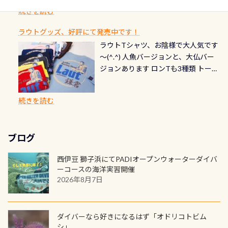
ダイブや記念日のサプライズとして、
ードを申し込みの方は対象外となり
自然の中でのダイビングを実感させ
水温も23℃～25℃をキープ真冬でも
続きを読む
チェック など… 価格は と、各所こ
ご友人などへプレゼントすることも
ます。 ※ 2026年12月の認定でも、
てくれます 川でのダイビングとは
お楽しみ頂けます 反対側の窓からも
れだけかかります※給気バルブのみ
できます！ カードデザインは以下か
2027年1月以降に発行されるカードは
川なので勿論流れていますが、流れ
ラウトグッズ、好評にて発売中です！
見ることが出来るので、付き添いの方
のオーバーホールは5,500円 ただ毎回
ら選べます！ 記念の本数での作成は
通常デザインとなります ダイビン
る速さはゆっくりの場所もあれば、
ラウトTシャツ、お陰様で大人気です
とも記念撮影も出来ますよ スキンダ
修理や点検をする度に1行目の「水漏
勿論、お好きな数字や文字を入れら
グは、始めた「年」も思い出になる
速い場所もあります。海だとかなりの
～(^.^) 人魚バージョンと、大仏バー
イビングでも参加できます！ かなり
れ検査代」が5,500円掛かります そこ
れるので、お誕生日や色んな企画など
ダイビングを始めるきっかけは人そ
速さに感じられる場所もあります
ジョンあります ロンTも3種類 トート
楽しめます是非ご参加ください！ 写
で下記のキャンペーンを利用してみ
でのオリジナルの記念カードを自由
れぞれ。でも、「いつ始めたか」
が、水中のくぼみや岩陰に入ると嘘
バックも3種類ご用意(^.^) パーカーも
真撮影の練習や、4時間たっぷり利用
てはどうでしょうか？ 8/31までの間
に発行出来ますよ！ ただし、個人で
は、あとから振り返ると大切な思い
のように流れが無くなる所もあり、そ
両デザインありますよん！ 胸には新
出来るので、普通に中性浮力の練習に
に、ドライスーツの点検・オーバー
PADIの本部へ直接の申請は出来ませ
出になります。 60周年という節目の
続きを読む
う行った所を案内して基本的には水
ロゴを採用！ 全てのグッズにはこの
もなりますヨ 料金等、詳しくは 詳細
ホールを出して頂いた方は、上記の
ん お問い合わせ、お申し込みの受付
年に、PADIとともに、あなたの海の
深が浅いので危険ではありません流
ラベルが付いてます(^.^) ・Tシャツ
はこちら
水検査料5,500円がなんと無料になり
窓口は、PADIダイブセンターのみ
物語を始めてみませんか。あなたの
れの速さから、渦になっている箇所
3,980円(税別) ・パーカー 6,980円 ・
ます！ ドライスーツクリーニングだ
勿論当店でも発行出来ます（他団体
最初の1枚、あるいは次の1枚が、60
もあればダウンカレントが発生して
ブログ
トートバック M 1,980円 ・トートバ
けでも出そうと思ってる方は、セッ
の方もOK） 詳しいページ作りました
周年記念デザインになります 今始
いる箇所などもあり、なかなか海では
ック S 1,390円 ・ロンT 4,200円 (すべ
トでこの水検査も出しましょう！そ
のでご覧ください下さい ➡︎ コチラ
めると、60周年ならではの楽しみ
西伊豆 獅子浜にてPADIオープンウォーターダイバ
見られない光景です 透明度の良い川
て税別) オマケ スタッフ用にポロシャ
し
続きを読む
も： PADIデジタルくじ PADIコース
ーコースの海洋実習開催
を数百メートルドリフトする(流され
ツも作ってみました 腰の位置にある
を修了してCカードを取得すると、カ
2026年8月7日
る)のは快感です！ 特別天然記念物
人魚が可愛い 着ると働く事になりま
ードに記載されたダイバーナンバー
「オオサンショウウオ」が見れる 長
すが、欲しい方リクエストください
で参加できるデジタルくじにチャレ
良川ダイビング最大の見どころがこ
(笑) ※カラーは変えられます
ンジできます。講習を終えたあとも、
ダイバーなら好きになるはず「オドリコトビム
の特別天然記念物の「オオサンショ
ワクワクが続く60周年限定企画で
シ」