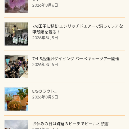
ウウオ」です 大きなものでは体長1m
2026年8月6日
す。コースを修了されたら、ぜひ参加
を超える世界最大の両生類です個体
してみてくださいね 毎月60名様、年
数が少なくかなり貴重な生物です
間720名様にPADIグッズが当たるチ
が、ここ長良川ではかなりの確立で
ャンス 受講したPADIダイブセンター
7/6田子に移動 エンリッチドエアーで潜ってレアな
見ることが出来ます特別天然記念物
／リゾートが用意したオリジナル景
甲殻類を観る！
と言えば他には「
続きを読む
2026年8月5日
品が当たることも！ PADIデジタルく
じに参加する
7/4-5菖蒲沢ダイビング バーベキューツアー開催
2026年8月5日
8/5のラウト…
2026年8月5日
お休みの日は鎌倉のビーチでビールと読書