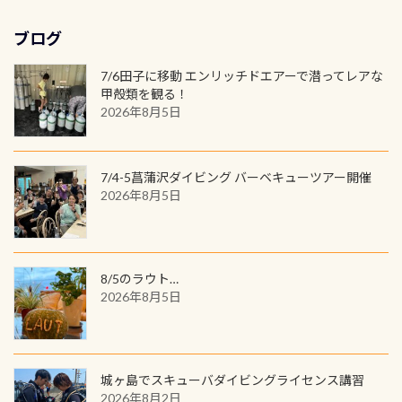
水検査料5,500円がなんと無料になり
窓口は、PADIダイブセンターのみ
物語を始めてみませんか。あなたの
れの速さから、渦になっている箇所
3,980円(税別) ・パーカー 6,980円 ・
ます！ ドライスーツクリーニングだ
勿論当店でも発行出来ます（他団体
最初の1枚、あるいは次の1枚が、60
もあればダウンカレントが発生して
ブログ
トートバック M 1,980円 ・トートバ
けでも出そうと思ってる方は、セッ
の方もOK） 詳しいページ作りました
周年記念デザインになります 今始
いる箇所などもあり、なかなか海では
ック S 1,390円 ・ロンT 4,200円 (すべ
トでこの水検査も出しましょう！そ
のでご覧ください下さい ➡︎ コチラ
めると、60周年ならではの楽しみ
7/6田子に移動 エンリッチドエアーで潜ってレアな
見られない光景です 透明度の良い川
て税別) オマケ スタッフ用にポロシャ
し
続きを読む
も： PADIデジタルくじ PADIコース
甲殻類を観る！
を数百メートルドリフトする(流され
ツも作ってみました 腰の位置にある
を修了してCカードを取得すると、カ
2026年8月5日
る)のは快感です！ 特別天然記念物
人魚が可愛い 着ると働く事になりま
ードに記載されたダイバーナンバー
「オオサンショウウオ」が見れる 長
すが、欲しい方リクエストください
で参加できるデジタルくじにチャレ
良川ダイビング最大の見どころがこ
(笑) ※カラーは変えられます
ンジできます。講習を終えたあとも、
7/4-5菖蒲沢ダイビング バーベキューツアー開催
の特別天然記念物の「オオサンショ
ワクワクが続く60周年限定企画で
2026年8月5日
ウウオ」です 大きなものでは体長1m
す。コースを修了されたら、ぜひ参加
を超える世界最大の両生類です個体
してみてくださいね 毎月60名様、年
数が少なくかなり貴重な生物です
間720名様にPADIグッズが当たるチ
が、ここ長良川ではかなりの確立で
ャンス 受講したPADIダイブセンター
8/5のラウト…
見ることが出来ます特別天然記念物
／リゾートが用意したオリジナル景
2026年8月5日
と言えば他には「
続きを読む
品が当たることも！ PADIデジタルく
じに参加する
城ヶ島でスキューバダイビングライセンス講習
2026年8月2日