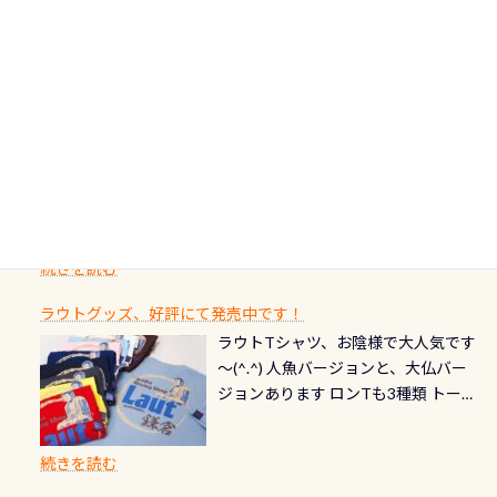
美味しい宿に泊まりたい…など！ 皆様
流（水質汚染の少ない、または無い
によって水槽内にいる生態は変わり
にしっかり点検しましょう！まだし
カードの種類：ブルー：通常ゴール
のわがままに即座にお応えする為
川のこと）で岐阜県の郡上市に始ま
ます) 南国系のお魚いっぱいです で
た事がない方はこれを機会に是非や
ド：5スター店ブラック：プロレベル
に、お選びいただけるランチ処のリ
り、美濃を経て伊勢湾に流れます
もやはり人気は・・・ ウミガメちゃ
ってください！！ ●リストバルブの
期間：2026年2月1日〜2026年12月最
続きを読む
ストをエリア別で作り直してみまし
1985年には環境省の「名水100選」
ん！ダイバー慣れしていて、逃げませ
オーバーホールここはドライスーツ
終営業日までの発行分 【注意事項】
た「ここに行ってみたい！」なんて
にまた2001年には「日本の水浴場88
ん（むしろちょっかい出してくる）
クリーニング時に、分解洗浄しませ
PADI記念ダイブカードを発行できます！
※ PADI Freediver、Mermaid、EFR、
感じでお使いください～ ⇩⇩ グルメ
選」に全国で唯一河川で選ばれた清
潜降ロープに身を寄せて休憩中（可
ん意外と使用するこのバルブしっか
ダイバーの皆様自身の思い出に残し
TECなど特別プログラムの専用カー
情報ページはこちら
流です川にしては珍しく、水深が深
愛い！！） こんな感じで撮りまし
りと点検しておきましょう ●その他
たいダイブ本数の記念や思い出に残
ドが発行されるものやオリジナルカ
いところでは12mほどあり十分ダイビ
た(笑) レストランから水槽が見える
の箇所・防水ファスナーの劣化がな
るダイブの記念として、お気に入りの
ード対象のディスティンクティブ・
ングを楽しむことが出来ます 川原か
感じになっていて、食事しながら観賞
いか・ブーツの穴あきチェック・手
1枚を作成し残してみませんか？ 記念
スペシャルティ、AWAREデザインカ
らのエントリーエキジットは正に大
できます！ 水深9m 長さ12m 幅4m
首や首のシール部分の破れ、穴あき
ダイブや記念日のサプライズとして、
ードを申し込みの方は対象外となり
自然の中でのダイビングを実感させ
水温も23℃～25℃をキープ真冬でも
続きを読む
チェック など… 価格は と、各所こ
ご友人などへプレゼントすることも
ます。 ※ 2026年12月の認定でも、
てくれます 川でのダイビングとは
お楽しみ頂けます 反対側の窓からも
れだけかかります※給気バルブのみ
できます！ カードデザインは以下か
2027年1月以降に発行されるカードは
川なので勿論流れていますが、流れ
ラウトグッズ、好評にて発売中です！
見ることが出来るので、付き添いの方
のオーバーホールは5,500円 ただ毎回
ら選べます！ 記念の本数での作成は
通常デザインとなります ダイビン
る速さはゆっくりの場所もあれば、
ラウトTシャツ、お陰様で大人気です
とも記念撮影も出来ますよ スキンダ
修理や点検をする度に1行目の「水漏
勿論、お好きな数字や文字を入れら
グは、始めた「年」も思い出になる
速い場所もあります。海だとかなりの
～(^.^) 人魚バージョンと、大仏バー
イビングでも参加できます！ かなり
れ検査代」が5,500円掛かります そこ
れるので、お誕生日や色んな企画など
ダイビングを始めるきっかけは人そ
速さに感じられる場所もあります
ジョンあります ロンTも3種類 トート
楽しめます是非ご参加ください！ 写
で下記のキャンペーンを利用してみ
でのオリジナルの記念カードを自由
れぞれ。でも、「いつ始めたか」
が、水中のくぼみや岩陰に入ると嘘
バックも3種類ご用意(^.^) パーカーも
真撮影の練習や、4時間たっぷり利用
てはどうでしょうか？ 8/31までの間
に発行出来ますよ！ ただし、個人で
は、あとから振り返ると大切な思い
のように流れが無くなる所もあり、そ
両デザインありますよん！ 胸には新
出来るので、普通に中性浮力の練習に
に、ドライスーツの点検・オーバー
PADIの本部へ直接の申請は出来ませ
出になります。 60周年という節目の
続きを読む
う行った所を案内して基本的には水
ロゴを採用！ 全てのグッズにはこの
もなりますヨ 料金等、詳しくは 詳細
ホールを出して頂いた方は、上記の
ん お問い合わせ、お申し込みの受付
年に、PADIとともに、あなたの海の
深が浅いので危険ではありません流
ラベルが付いてます(^.^) ・Tシャツ
はこちら