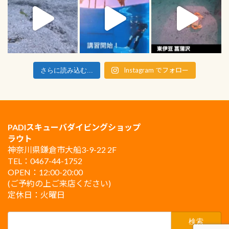
Instagram でフォロー
さらに読み込む...
PADIスキューバダイビングショップ
ラウト
神奈川県鎌倉市大船3-9-22 2F
TEL：0467-44-1752
OPEN：12:00-20:00
(ご予約の上ご来店ください)
定休日：火曜日
検
索: