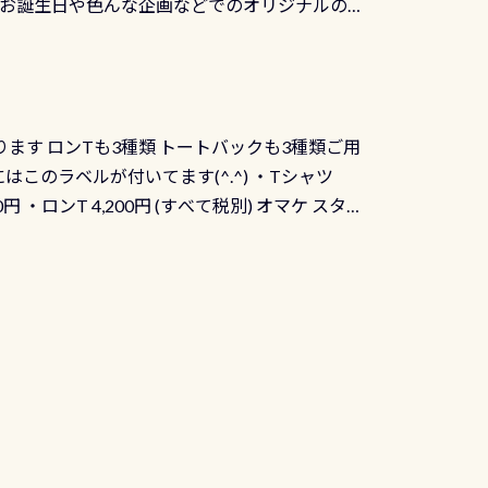
、お誕生日や色んな企画などでのオリジナルの
出来ません お問い合わせ、お申し込みの受付
） 詳しいページ作りましたのでご覧ください下
ります ロンTも3種類 トートバックも3種類ご用
にはこのラベルが付いてます(^.^) ・Tシャツ
90円 ・ロンT 4,200円 (すべて税別) オマケ スタ
になりますが、欲しい方リクエストください