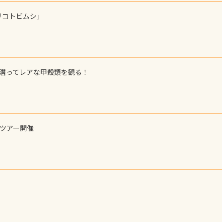
リコトビムシ」
で潜ってレアな甲殻類を観る！
ーツアー開催