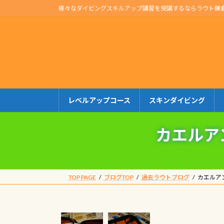
コ
ナ
様々なダイビングスキルアップ講習を受講するならラウト鎌
ン
ビ
テ
ゲ
ン
ー
ツ
シ
へ
ョ
ス
ン
キ
に
レベルアップコース
スキンダイビング
ッ
移
プ
動
カエルア
TOP PAGE
ブログTOP
過去ラウトブログ
カエルア