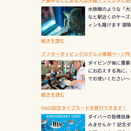
千葉みなとにある大型水槽でウミガメと遊
終営業日までの発行分 
ダウンカレントが発
水族館のような「大
やオリジナルカード
る(流される)のは
なと駅近くのケーズ
す。 ※ 2026年
記念物の「オオサン
ィンも履けます 潜
思い出になる ダイ
すが、ここ長良川で
生態は変わります)
ます。 60周年と
（むしろちょっかい
続きを読む
が、60周年記念デザ
水槽が見える感じに
ードを取得すると、
アフターダイビングのグルメ情報ページ作
楽しみ頂けます 反
も、ワクワクが続く
ダイビング後に重要
できます！ かなり
PADIグッズが当た
にお応えする為に、
にもなりますヨ 料
ルくじに参加する
でお使いください～
続きを読む
PADI記念ダイブカードを発行できます！
ダイバーの皆様自身
みませんか？ 記念