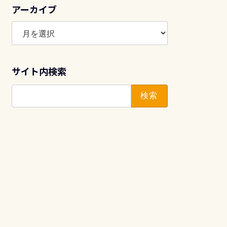
アーカイブ
ア
ー
カ
イ
サイト内検索
ブ
検
索: