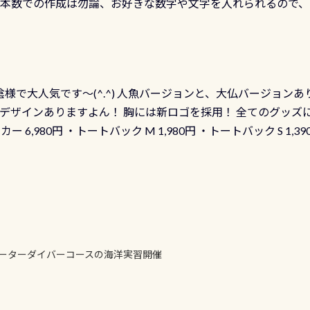
の本数での作成は勿論、お好きな数字や文字を入れられるので
発行出来ますよ！ ただし、個人でPADIの本部へ直接の申請は
イブセンターのみ 勿論当店でも発行出来ます（他団体の方もOK
様で大人気です～(^.^) 人魚バージョンと、大仏バージョンあ
ーも両デザインありますよん！ 胸には新ロゴを採用！ 全てのグッズ
ーカー 6,980円 ・トートバック M 1,980円 ・トートバック S 1,3
も作ってみました 腰の位置にある人魚が可愛い 着ると働く事
えられます
ォーターダイバーコースの海洋実習開催