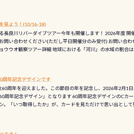
なります！） STEP3： 排気バルブの分解・洗浄のO/H（バ
！） STEP4： ファスナーの潤滑化（ファスナーがスムーズ
） 詳細は
コチラ あと…ドライスーツの点検(オーバーホール
う！(10/16-18)
認冬になり、使い始めてから水漏れする…ってのは避けましょう
長良川リバーダイブツアー今年も開催します！ 2026年度 開催予定
ル排気バルブは、ドライスーツクリーニングの際に行うのです
お問い合わせください(ただし平日開催分のみ受付) お問い合わ
切です BCDで言うと給気ボタンの点検と一緒な訳ですから、
ョウウオ観察ツアー詳細 地球における「河川」の水域の割合は全
て事がないようにしっかり点検しましょう！まだした事がない
は更に限られており、非常に貴重な体験が出来る「長良川」での
バーホールここはドライスーツクリーニング時に、分解洗浄し
 長良川ダイビングの魅力を存分までお伝え出来る、国内でも
う ●その他の箇所・防水ファスナーの劣化がないか・ブーツ
オサンショウウオ観察講習」も合わせて開催している希少なツ
 など… 価格は と、各所これだけかかります※給気バルブのみの
 60周年記念デザインです
月の間で開催しております 長良川ってどんな川？ 長良川は日本
目の「水漏れ検査代」が5,500円掛かります そこで下記のキ
は設立60周年を迎えました。この節目の年を記念し、2026年2月1
少ない、または無い川のこと）で岐阜県の郡上市に始まり、美濃
、ドライスーツの点検・オーバーホールを出して頂いた方は、上記の
60周年記念デザイン」となります 60周年記念デザインのCカー
にまた2001年には「日本の水浴場88選」に全国で唯一河川で
ニングだけでも出そうと思ってる方は、セットでこの水検査も
ン。「いつ取得したか」が、カードを見ただけで思い出として
どあり十分ダイビングを楽しむことが出来ます 川原からのエン
ビングを再開する人、次のレベルへステップアップする人。“6
れます 川でのダイビングとは 川なので勿論流れていますが
ダイビング人生に寄り添います。 対象となるカードについて 対象
だとかなりの速さに感じられる場所もありますが、水中のくぼ
カードの種類：ブルー：通常ゴールド：5スター店ブラック：プロレベル
所を案内して基本的には水深が浅いので危険ではありません流