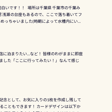
TECなど特別プログラムの専用カードが発行されるもの
す 透明度の良い川を数百メートルドリフトす
面白いです！！ 場所は千葉県 千葉市の千葉み
インカードを申し込みの方は対象外となりま
良川ダイビング最大の見どころがこの特別天然
 浅瀬の台座もあるので、ここで落ち着いてフ
ザインとなります ダイビングは、始めた「年」も
両生類です個体数が少なくかなり貴重な生物で
メめっちゃいました(時期によって水槽内にいる
」は、あとから振り返ると大切な思い出になり
他には「
続きを読む
ちゃん！ダイバー慣れしていて、逃げません
せんか。あなたの最初の1枚、あるいは次の1枚
こんな感じで撮りました(笑) レストランから
DIデジタルくじ PADIコースを修了してCカ
幅4m水温も23℃～25℃をキープ真冬でもお
じにチャレンジできます。講習を終えたあと
撮影も出来ますよ スキンダイビングでも参加
くださいね 毎月60名様、年間720名様に
宿に泊まりたい…など！ 皆様のわがままに即座
っぷり利用出来るので、普通に中性浮力の練習
オリジナル景品が当たることも！ PADIデジタ
ました「ここに行ってみたい！」なんて感じ
記念として、お気に入りの1枚を作成し残して
ることもできます！ カードデザインは以下か