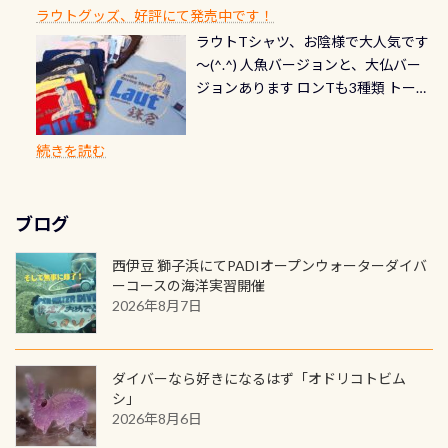
できます！ カードデザインは以下か
2027年1月以降に発行されるカードは
川なので勿論流れていますが、流れ
ラウトグッズ、好評にて発売中です！
見ることが出来るので、付き添いの方
のオーバーホールは5,500円 ただ毎回
ら選べます！ 記念の本数での作成は
通常デザインとなります ダイビン
る速さはゆっくりの場所もあれば、
ラウトTシャツ、お陰様で大人気です
とも記念撮影も出来ますよ スキンダ
修理や点検をする度に1行目の「水漏
勿論、お好きな数字や文字を入れら
グは、始めた「年」も思い出になる
速い場所もあります。海だとかなりの
～(^.^) 人魚バージョンと、大仏バー
イビングでも参加できます！ かなり
れ検査代」が5,500円掛かります そこ
れるので、お誕生日や色んな企画など
ダイビングを始めるきっかけは人そ
速さに感じられる場所もあります
ジョンあります ロンTも3種類 トート
楽しめます是非ご参加ください！ 写
で下記のキャンペーンを利用してみ
でのオリジナルの記念カードを自由
れぞれ。でも、「いつ始めたか」
が、水中のくぼみや岩陰に入ると嘘
バックも3種類ご用意(^.^) パーカーも
真撮影の練習や、4時間たっぷり利用
てはどうでしょうか？ 8/31までの間
に発行出来ますよ！ ただし、個人で
は、あとから振り返ると大切な思い
のように流れが無くなる所もあり、そ
両デザインありますよん！ 胸には新
出来るので、普通に中性浮力の練習に
に、ドライスーツの点検・オーバー
PADIの本部へ直接の申請は出来ませ
出になります。 60周年という節目の
続きを読む
う行った所を案内して基本的には水
ロゴを採用！ 全てのグッズにはこの
もなりますヨ 料金等、詳しくは 詳細
ホールを出して頂いた方は、上記の
ん お問い合わせ、お申し込みの受付
年に、PADIとともに、あなたの海の
深が浅いので危険ではありません流
ラベルが付いてます(^.^) ・Tシャツ
はこちら
水検査料5,500円がなんと無料になり
窓口は、PADIダイブセンターのみ
物語を始めてみませんか。あなたの
れの速さから、渦になっている箇所
3,980円(税別) ・パーカー 6,980円 ・
ます！ ドライスーツクリーニングだ
勿論当店でも発行出来ます（他団体
最初の1枚、あるいは次の1枚が、60
もあればダウンカレントが発生して
ブログ
トートバック M 1,980円 ・トートバ
けでも出そうと思ってる方は、セッ
の方もOK） 詳しいページ作りました
周年記念デザインになります 今始
いる箇所などもあり、なかなか海では
ック S 1,390円 ・ロンT 4,200円 (すべ
トでこの水検査も出しましょう！そ
のでご覧ください下さい ➡︎ コチラ
めると、60周年ならではの楽しみ
西伊豆 獅子浜にてPADIオープンウォーターダイバ
見られない光景です 透明度の良い川
て税別) オマケ スタッフ用にポロシャ
し
続きを読む
も： PADIデジタルくじ PADIコース
ーコースの海洋実習開催
を数百メートルドリフトする(流され
ツも作ってみました 腰の位置にある
を修了してCカードを取得すると、カ
2026年8月7日
る)のは快感です！ 特別天然記念物
人魚が可愛い 着ると働く事になりま
ードに記載されたダイバーナンバー
「オオサンショウウオ」が見れる 長
すが、欲しい方リクエストください
で参加できるデジタルくじにチャレ
良川ダイビング最大の見どころがこ
(笑) ※カラーは変えられます
ンジできます。講習を終えたあとも、
ダイバーなら好きになるはず「オドリコトビム
の特別天然記念物の「オオサンショ
ワクワクが続く60周年限定企画で
シ」
ウウオ」です 大きなものでは体長1m
2026年8月6日
す。コースを修了されたら、ぜひ参加
を超える世界最大の両生類です個体
してみてくださいね 毎月60名様、年