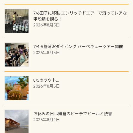
数が少なくかなり貴重な生物です
間720名様にPADIグッズが当たるチ
が、ここ長良川ではかなりの確立で
ャンス 受講したPADIダイブセンター
7/6田子に移動 エンリッチドエアーで潜ってレアな
見ることが出来ます特別天然記念物
／リゾートが用意したオリジナル景
甲殻類を観る！
と言えば他には「
続きを読む
2026年8月5日
品が当たることも！ PADIデジタルく
じに参加する
7/4-5菖蒲沢ダイビング バーベキューツアー開催
2026年8月5日
8/5のラウト…
2026年8月5日
お休みの日は鎌倉のビーチでビールと読書
2026年8月4日